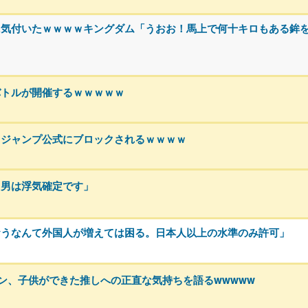
に気付いたｗｗｗｗキングダム「うおお！馬上で何十キロもある鉾
バトルが開催するｗｗｗｗｗ
、ジャンプ公式にブロックされるｗｗｗｗ
る男は浮気確定です」
おうなんて外国人が増えては困る。日本人以上の水準のみ許可」
ァン、子供ができた推しへの正直な気持ちを語るwwwww