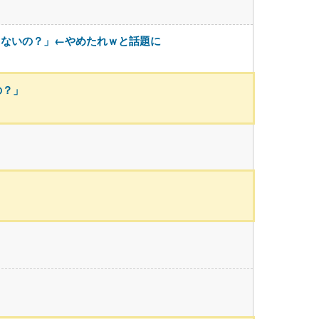
くないの？」←やめたれｗと話題に
の？」