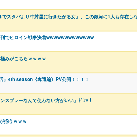
きでスタバより牛丼屋に行きたがる女」、この銀河に1人も存在し
でヒロイン戦争決着wwwwwwwwwwwww
の極みがこちらｗｗｗｗ
4th season《奪還編》PV公開！！！！
ンスプレーなんて使わない方がいい」ﾄﾞﾝｯ！
者が揃うｗｗｗ