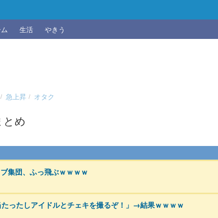
ーム
生活
やきう
急上昇
オタク
まとめ
レブ集団、ふっ飛ぶｗｗｗｗ
選当たったしアイドルとチェキを撮るぞ！」→結果ｗｗｗｗ