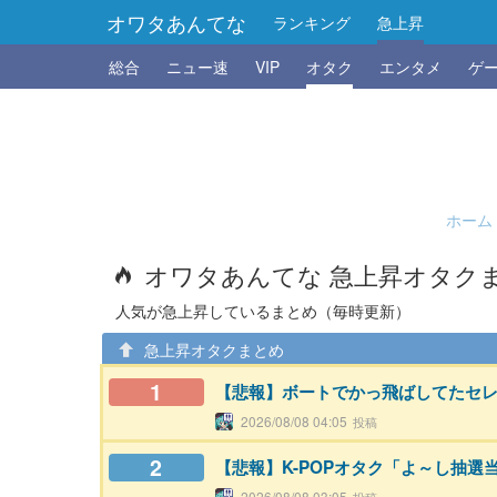
オワタあんてな
ランキング
急上昇
総合
ニュー速
VIP
オタク
エンタメ
ゲ
ホーム
オワタあんてな 急上昇オタク
人気が急上昇しているまとめ（毎時更新）
急上昇オタクまとめ
1
【悲報】ボートでかっ飛ばしてたセ
2026/08/08 04:05
2
【悲報】K-POPオタク「よ～し抽
2026/08/08 03:05