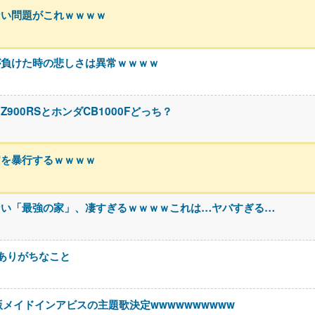
ない問題がこれｗｗｗｗ
が負けた時の悲しさは異常ｗｗｗｗ
00RSとホンダCB1000Fどっち？
官を暴行するｗｗｗｗ
ない「最強の家」、凄すぎるｗｗｗｗこれは…ヤバすぎる…
ありがちなこと
版メイドインアビスの主題歌決定wwwwwwwwww