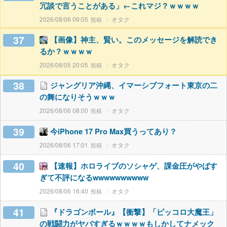
冗談で言うことがある」←これマジ？ｗｗｗｗ
2026/08/06 09:05
オタク
37
【画像】神主、賢い。このメッセージを解読でき
るか？ｗｗｗｗ
2026/08/05 20:05
オタク
38
ジャングリア沖縄、イマーシブフォート東京の二
の舞になりそうｗｗｗ
2026/08/06 08:00
オタク
39
今iPhone 17 Pro Max買うってあり？
2026/08/06 17:01
オタク
40
【速報】ホロライブのソシャゲ、課金圧がやばす
ぎて不評になるwwwwwwwwww
2026/08/06 16:40
オタク
41
『ドラゴンボール』【衝撃】「ピッコロ大魔王」
の戦闘力がヤバすぎるｗｗｗｗもしかしてナメック