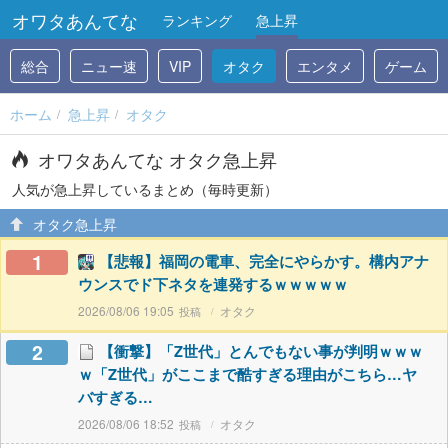
オワタあんてな
ランキング
急上昇
総合
ニュー速
VIP
オタク
エンタメ
ゲーム
ホーム
急上昇
オタク
オワタあんてな オタク急上昇
人気が急上昇しているまとめ（毎時更新）
オタク急上昇
1
【悲報】福岡の電車、完全にやらかす。構内アナ
ウンスでド下ネタを連発するｗｗｗｗｗ
2026/08/06 19:05
オタク
2
【衝撃】「Z世代」とんでもない事が判明ｗｗｗ
ｗ「Z世代」がここまで酷すぎる理由がこちら…ヤ
バすぎる…
2026/08/06 18:52
オタク