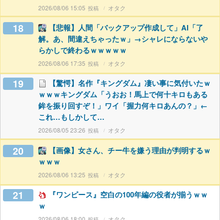
2026/08/06 15:05
オタク
18
【悲報】人間「バックアップ作成して」AI「了
解。あ、間違えちゃったｗ」→シャレにならないや
らかしで終わるｗｗｗｗｗ
2026/08/06 17:35
オタク
19
【驚愕】名作『キングダム』凄い事に気付いたｗ
ｗｗｗキングダム「うおお！馬上で何十キロもある
鉾を振り回すぞ！」ワイ「握力何キロあんの？」←
これ…もしかして…
2026/08/05 23:26
オタク
20
【画像】女さん、チー牛を嫌う理由が判明するｗ
ｗｗｗ
2026/08/06 13:25
オタク
21
『ワンピース』空白の100年編の役者が揃うｗｗ
ｗ
2026/08/06 18:00
オタク