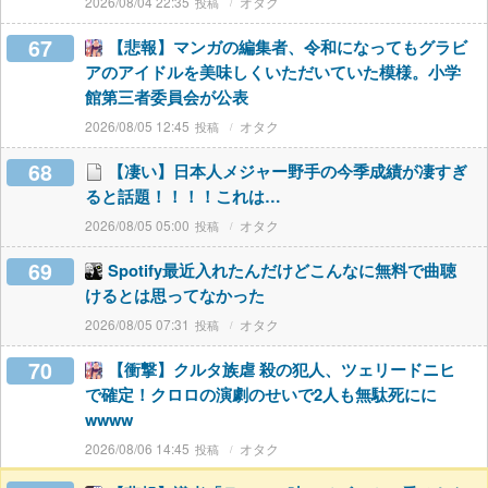
2026/08/04 22:35
オタク
67
【悲報】マンガの編集者、令和になってもグラビ
アのアイドルを美味しくいただいていた模様。小学
館第三者委員会が公表
2026/08/05 12:45
オタク
68
【凄い】日本人メジャー野手の今季成績が凄すぎ
ると話題！！！！これは…
2026/08/05 05:00
オタク
69
Spotify最近入れたんだけどこんなに無料で曲聴
けるとは思ってなかった
2026/08/05 07:31
オタク
70
【衝撃】クルタ族虐 殺の犯人、ツェリードニヒ
で確定！クロロの演劇のせいで2人も無駄死にに
wwww
2026/08/06 14:45
オタク