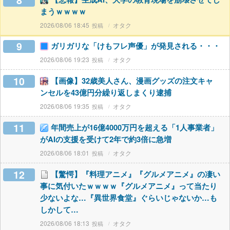
8
まうｗｗｗｗ
2026/08/06 18:45
オタク
9
ガリガリな「けもフレ声優」が発見される・・・
2026/08/06 19:23
オタク
10
【画像】32歳美人さん、漫画グッズの注文キャ
ンセルを43億円分繰り返しまくり逮捕
2026/08/06 19:35
オタク
11
年間売上が16億4000万円を超える「1人事業者」
がAIの支援を受けて2年で約3倍に急増
2026/08/06 18:01
オタク
12
【驚愕】『料理アニメ』『グルメアニメ』の凄い
事に気付いたｗｗｗｗ『グルメアニメ』って当たり
少ないよな…『異世界食堂』ぐらいじゃないか…も
しかして…
2026/08/06 18:13
オタク