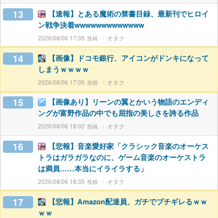
13
【速報】とある魔術の禁書目録、最新刊でヒロイ
ン戦争決着wwwwwwwwwwwww
2026/08/06 17:35
オタク
14
【画像】ドコモ銀行、アイコンがドンキになって
しまうｗｗｗｗ
2026/08/06 17:05
オタク
15
【画像あり】リーンの翼とかいう物語のエンディ
ングが富野作品の中でも屈指の美しさを誇る作品
2026/08/06 18:02
オタク
16
【悲報】音楽愛好家「クラシック音楽のオーケス
トラはガラガラなのに、ゲーム音楽のオーケストラ
は満員……本当にイライラする」
2026/08/06 18:35
オタク
17
【悲報】Amazon配達員、ガチでブチギレるｗｗ
ｗｗ