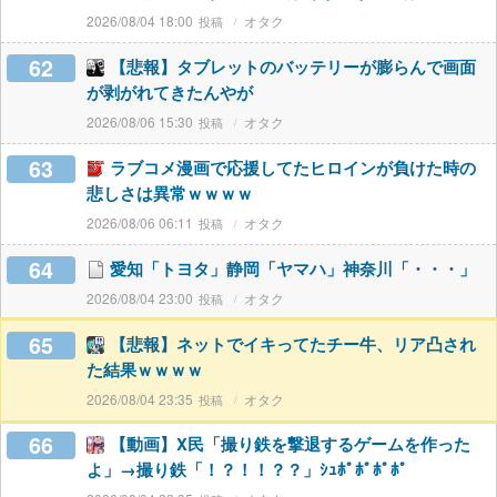
2026/08/04 18:00
オタク
62
【悲報】タブレットのバッテリーが膨らんで画面
が剥がれてきたんやが
2026/08/06 15:30
オタク
63
ラブコメ漫画で応援してたヒロインが負けた時の
悲しさは異常ｗｗｗｗ
2026/08/06 06:11
オタク
64
愛知「トヨタ」静岡「ヤマハ」神奈川「・・・」
2026/08/04 23:00
オタク
65
【悲報】ネットでイキってたチー牛、リア凸され
た結果ｗｗｗｗ
2026/08/04 23:35
オタク
66
【動画】X民「撮り鉄を撃退するゲームを作った
よ」→撮り鉄「！？！！？？」ｼｭﾎﾟﾎﾟﾎﾟﾎﾟ