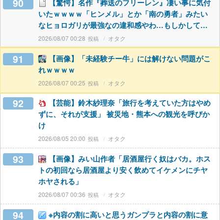
90
【驚愕】名作『葬送のフリーレン』凄い事に気付
いたｗｗｗｗ「ヒンメル」とか「南の勇者」みたい
なヒョロガリが最強なの違和感やわ…もしかして…
2026/08/07 00:28
オタク
91
【画像】「未経験チー牛」には解けない問題がこ
れｗｗｗｗ
2026/08/07 00:25
オタク
92
【芸能】鈴木紗理奈「旅行を考えていた方はやめ
ずに、それが支援」 被災地・熊本への観光を呼びか
け
2026/08/05 20:00
オタク
93
【画像】みい山作者「居酒屋行く奴はバカ。ホス
トの初回なら居酒屋より安く飲めてイケメンにチヤ
ホヤされる」
2026/08/07 00:36
オタク
94
※内容の割に高いと思うガンプラと内容の割に意