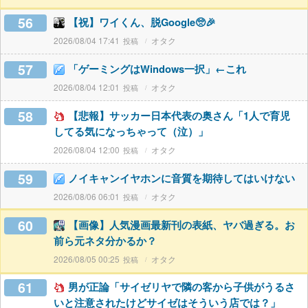
56
【祝】ワイくん、脱Google🥺🎉
2026/08/04 17:41
オタク
57
「ゲーミングはWindows一択」←これ
2026/08/04 12:01
オタク
58
【悲報】サッカー日本代表の奥さん「1人で育児
してる気になっちゃって（泣）」
2026/08/04 12:00
オタク
59
ノイキャンイヤホンに音質を期待してはいけない
2026/08/06 06:01
オタク
60
【画像】人気漫画最新刊の表紙、ヤバ過ぎる。お
前ら元ネタ分かるか？
2026/08/05 00:25
オタク
61
男が正論「サイゼリヤで隣の客から子供がうるさ
いと注意されたけどサイゼはそういう店では？」