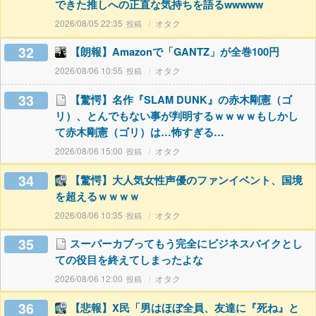
できた推しへの正直な気持ちを語るwwwww
2026/08/05 22:35
オタク
32
【朗報】Amazonで「GANTZ」が全巻100円
2026/08/06 10:55
オタク
33
【驚愕】名作『SLAM DUNK』の赤木剛憲（ゴ
リ）、とんでもない事が判明するｗｗｗｗもしかし
て赤木剛憲（ゴリ）は…怖すぎる…
2026/08/06 15:00
オタク
34
【驚愕】大人気女性声優のファンイベント、国境
を超えるｗｗｗｗ
2026/08/06 10:35
オタク
35
スーパーカブってもう完全にビジネスバイクとし
ての役目を終えてしまったよな
2026/08/06 12:00
オタク
36
【悲報】X民「男はほぼ全員、友達に『死ね』と