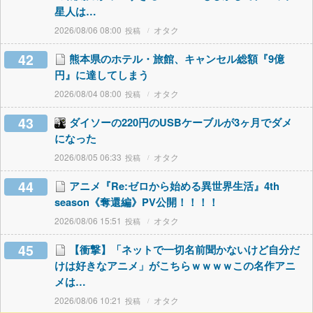
星人は…
2026/08/06 08:00
オタク
42
熊本県のホテル・旅館、キャンセル総額『9億
円』に達してしまう
2026/08/04 08:00
オタク
43
ダイソーの220円のUSBケーブルが3ヶ月でダメ
になった
2026/08/05 06:33
オタク
44
アニメ『Re:ゼロから始める異世界生活』4th
season《奪還編》PV公開！！！！
2026/08/06 15:51
オタク
45
【衝撃】「ネットで一切名前聞かないけど自分だ
けは好きなアニメ」がこちらｗｗｗｗこの名作アニ
メは…
2026/08/06 10:21
オタク