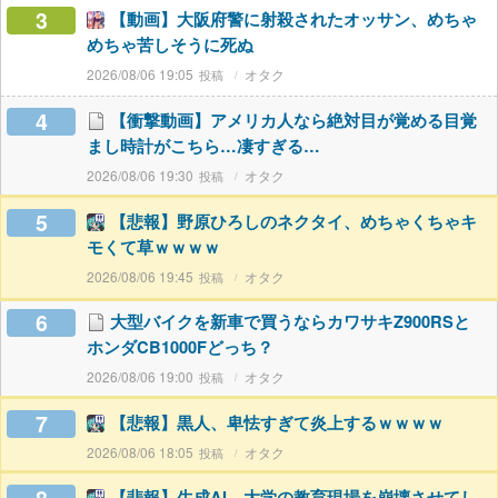
3
【動画】大阪府警に射殺されたオッサン、めちゃ
めちゃ苦しそうに死ぬ
2026/08/06 19:05
オタク
4
【衝撃動画】アメリカ人なら絶対目が覚める目覚
まし時計がこちら…凄すぎる…
2026/08/06 19:30
オタク
5
【悲報】野原ひろしのネクタイ、めちゃくちゃキ
モくて草ｗｗｗｗ
2026/08/06 19:45
オタク
6
大型バイクを新車で買うならカワサキZ900RSと
ホンダCB1000Fどっち？
2026/08/06 19:00
オタク
7
【悲報】黒人、卑怯すぎて炎上するｗｗｗｗ
2026/08/06 18:05
オタク
【悲報】生成AI、大学の教育現場を崩壊させてし