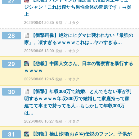
27
ジシャン「これは僕たち男性全体の問題です」→炎
上
2026/08/04 20:35
オタク
28
【衝撃画像】絶対にヒグマに襲われない「最強の
家」、凄すぎるｗｗｗｗこれは…ヤバすぎる…
2026/08/06 13:00
オタク
29
【悲報】中国人女さん、日本の警察官を暴行する
ｗｗｗｗ
2026/08/06 12:45
オタク
30
【衝撃】年収300万で結婚、とんでもない事が判
明するｗｗｗｗ年収300万で結婚して家庭持って家
建てて車まで持ってる人…もしかして年収300万
は…
2026/08/06 16:27
オタク
31
【朗報】檜山沙耶(おさや)伝説のファン、子供が