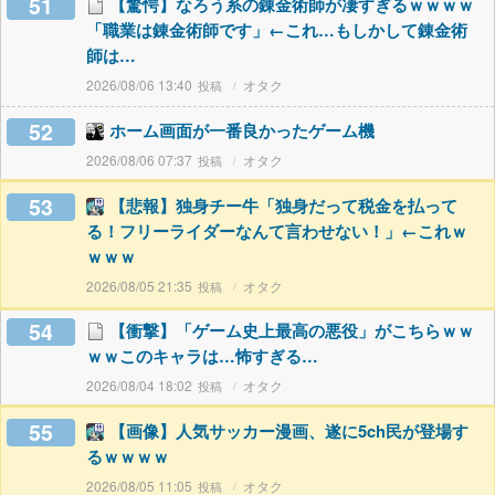
51
【驚愕】なろう系の錬金術師が凄すぎるｗｗｗｗ
「職業は錬金術師です」←これ…もしかして錬金術
師は…
2026/08/06 13:40
オタク
52
ホーム画面が一番良かったゲーム機
2026/08/06 07:37
オタク
53
【悲報】独身チー牛「独身だって税金を払って
る！フリーライダーなんて言わせない！」←これｗ
ｗｗｗ
2026/08/05 21:35
オタク
54
【衝撃】「ゲーム史上最高の悪役」がこちらｗｗ
ｗｗこのキャラは…怖すぎる…
2026/08/04 18:02
オタク
55
【画像】人気サッカー漫画、遂に5ch民が登場す
るｗｗｗｗ
2026/08/05 11:05
オタク