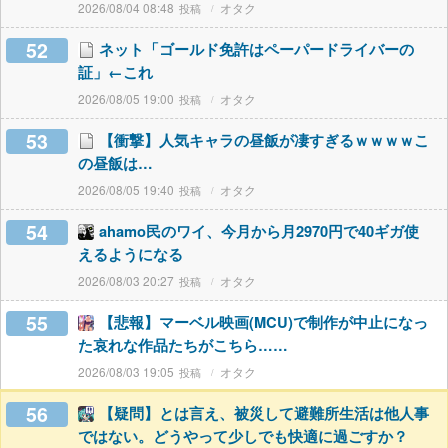
2026/08/04 08:48
オタク
52
ネット「ゴールド免許はペーパードライバーの
証」←これ
2026/08/05 19:00
オタク
53
【衝撃】人気キャラの昼飯が凄すぎるｗｗｗｗこ
の昼飯は…
2026/08/05 19:40
オタク
54
ahamo民のワイ、今月から月2970円で40ギガ使
えるようになる
2026/08/03 20:27
オタク
55
【悲報】マーベル映画(MCU)で制作が中止になっ
た哀れな作品たちがこちら……
2026/08/03 19:05
オタク
56
【疑問】とは言え、被災して避難所生活は他人事
ではない。どうやって少しでも快適に過ごすか？