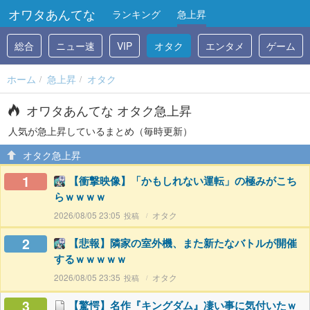
オワタあんてな
ランキング
急上昇
総合
ニュー速
VIP
オタク
エンタメ
ゲーム
ホーム
急上昇
オタク
オワタあんてな オタク急上昇
人気が急上昇しているまとめ（毎時更新）
オタク急上昇
1
【衝撃映像】「かもしれない運転」の極みがこち
らｗｗｗｗ
2026/08/05 23:05
オタク
2
【悲報】隣家の室外機、また新たなバトルが開催
するｗｗｗｗｗ
2026/08/05 23:35
オタク
3
【驚愕】名作『キングダム』凄い事に気付いたｗ