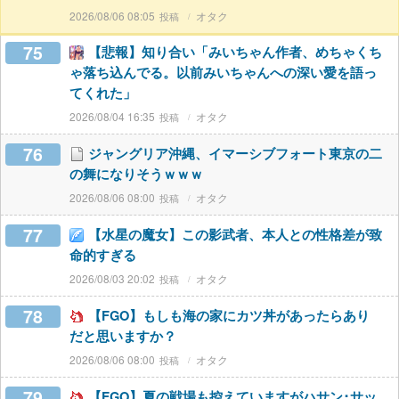
2026/08/06 08:05
オタク
75
【悲報】知り合い「みいちゃん作者、めちゃくち
ゃ落ち込んでる。以前みいちゃんへの深い愛を語っ
てくれた」
2026/08/04 16:35
オタク
76
ジャングリア沖縄、イマーシブフォート東京の二
の舞になりそうｗｗｗ
2026/08/06 08:00
オタク
77
【水星の魔女】この影武者、本人との性格差が致
命的すぎる
2026/08/03 20:02
オタク
78
【FGO】もしも海の家にカツ丼があったらあり
だと思いますか？
2026/08/06 08:00
オタク
79
【FGO】夏の戦場も控えていますがハサン･サッ