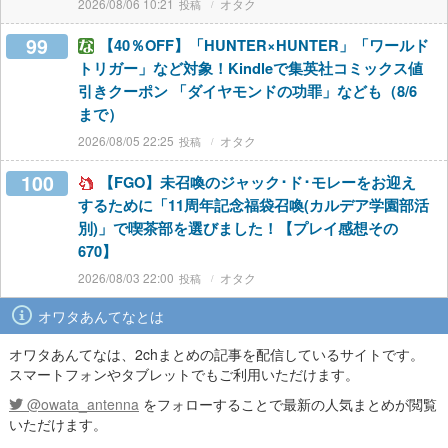
2026/08/06 10:21
オタク
99
【40％OFF】「HUNTER×HUNTER」「ワールド
トリガー」など対象！Kindleで集英社コミックス値
引きクーポン 「ダイヤモンドの功罪」なども（8/6
まで）
2026/08/05 22:25
オタク
100
【FGO】未召喚のジャック･ド･モレーをお迎え
するために「11周年記念福袋召喚(カルデア学園部活
別)」で喫茶部を選びました！【プレイ感想その
670】
2026/08/03 22:00
オタク
オワタあんてなとは
オワタあんてなは、2chまとめの記事を配信しているサイトです。
スマートフォンやタブレットでもご利用いただけます。
@owata_antenna
をフォローすることで最新の人気まとめが閲覧
いただけます。