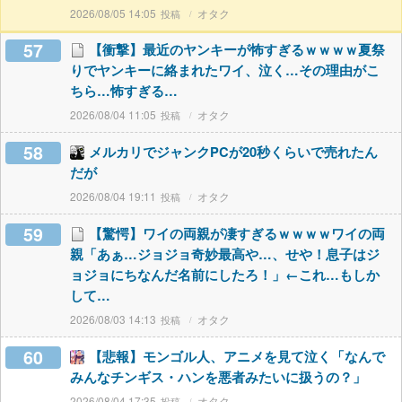
2026/08/05 14:05
オタク
57
【衝撃】最近のヤンキーが怖すぎるｗｗｗｗ夏祭
りでヤンキーに絡まれたワイ、泣く…その理由がこ
ちら…怖すぎる…
2026/08/04 11:05
オタク
58
メルカリでジャンクPCが20秒くらいで売れたん
だが
2026/08/04 19:11
オタク
59
【驚愕】ワイの両親が凄すぎるｗｗｗｗワイの両
親「あぁ…ジョジョ奇妙最高や…、せや！息子はジ
ョジョにちなんだ名前にしたろ！」←これ…もしか
して…
2026/08/03 14:13
オタク
60
【悲報】モンゴル人、アニメを見て泣く「なんで
みんなチンギス・ハンを悪者みたいに扱うの？」
2026/08/04 17:35
オタク