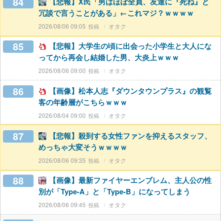
84
【悲報】X民「男はほぼ全員、友達に『死ね』と
冗談で言うことがある」←これマジ？ｗｗｗｗ
2026/08/06 09:05
オタク
85
【悲報】大学生の頃に出会った小学生と大人にな
ってから再会し結婚した男、大炎上ｗｗｗ
2026/08/06 09:00
オタク
86
【画像】松本人志『ダウンタウンプラス』の観覧
客の年齢層がこちらｗｗｗ
2026/08/04 09:00
オタク
87
【悲報】殺到する女性ファンを抑えるスタッフ、
めっちゃ大変そうｗｗｗｗ
2026/08/06 09:35
オタク
88
【画像】最新ファイヤーエンブレム、主人公の性
別が「Type-A」と「Type-B」になってしまう
2026/08/06 09:45
オタク