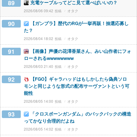
89
充電ケーブルってどこ見て選べばいいの？
2026/08/06 09:42
オタク
90
【ガンプラ】歴代のRGが一挙再販！抽選応募し
た？
2026/08/04 18:02
オタク
91
【画像】声優の花澤香菜さん、みい山作者にフォ
ローされるwwwwwwww
2026/08/03 21:40
オタク
92
【FGO】ギャラハッドはもしかしたら偽典ソロ
モンと同じような形式の配布サーヴァントという可
能性
2026/08/05 14:00
オタク
93
「クロスボーンガンダム」のバックパックの構造
ってかなり合理的だよね
2026/08/05 14:02
オタク