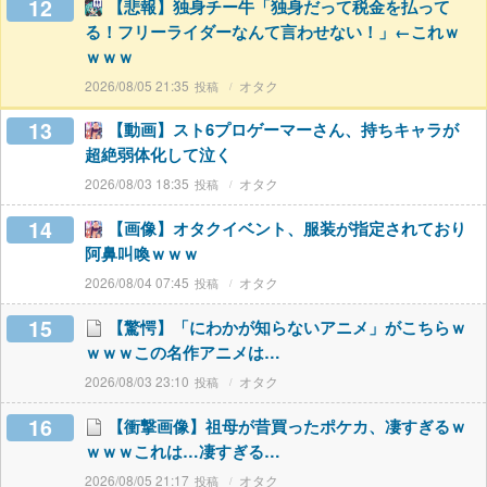
12
【悲報】独身チー牛「独身だって税金を払って
る！フリーライダーなんて言わせない！」←これｗ
ｗｗｗ
2026/08/05 21:35
オタク
13
【動画】スト6プロゲーマーさん、持ちキャラが
超絶弱体化して泣く
2026/08/03 18:35
オタク
14
【画像】オタクイベント、服装が指定されており
阿鼻叫喚ｗｗｗ
2026/08/04 07:45
オタク
15
【驚愕】「にわかが知らないアニメ」がこちらｗ
ｗｗｗこの名作アニメは…
2026/08/03 23:10
オタク
16
【衝撃画像】祖母が昔買ったポケカ、凄すぎるｗ
ｗｗｗこれは…凄すぎる…
2026/08/05 21:17
オタク