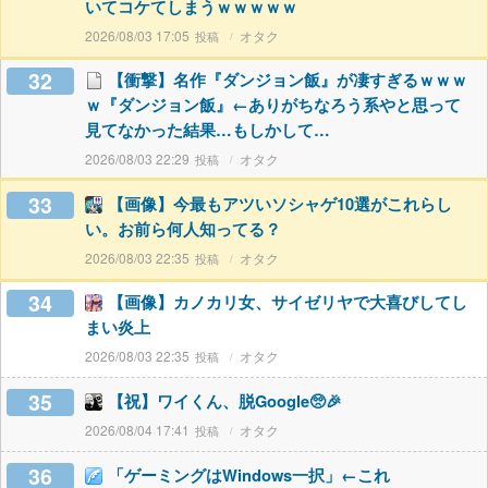
いてコケてしまうｗｗｗｗｗ
2026/08/03 17:05
オタク
32
【衝撃】名作『ダンジョン飯』が凄すぎるｗｗｗ
ｗ『ダンジョン飯』←ありがちなろう系やと思って
見てなかった結果…もしかして…
2026/08/03 22:29
オタク
33
【画像】今最もアツいソシャゲ10選がこれらし
い。お前ら何人知ってる？
2026/08/03 22:35
オタク
34
【画像】カノカリ女、サイゼリヤで大喜びしてし
まい炎上
2026/08/03 22:35
オタク
35
【祝】ワイくん、脱Google🥺🎉
2026/08/04 17:41
オタク
36
「ゲーミングはWindows一択」←これ