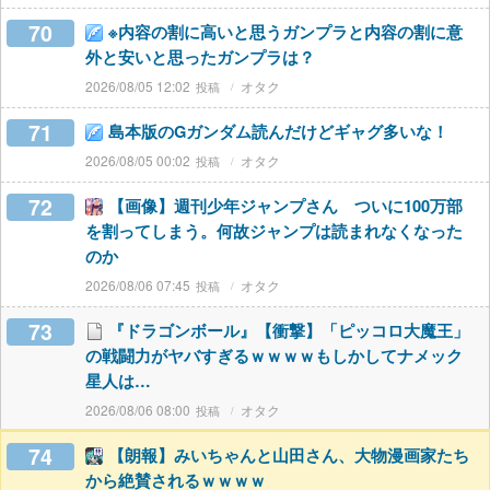
70
※内容の割に高いと思うガンプラと内容の割に意
外と安いと思ったガンプラは？
2026/08/05 12:02
オタク
71
島本版のGガンダム読んだけどギャグ多いな！
2026/08/05 00:02
オタク
72
【画像】週刊少年ジャンプさん ついに100万部
を割ってしまう。何故ジャンプは読まれなくなった
のか
2026/08/06 07:45
オタク
73
『ドラゴンボール』【衝撃】「ピッコロ大魔王」
の戦闘力がヤバすぎるｗｗｗｗもしかしてナメック
星人は…
2026/08/06 08:00
オタク
74
【朗報】みいちゃんと山田さん、大物漫画家たち
から絶賛されるｗｗｗｗ