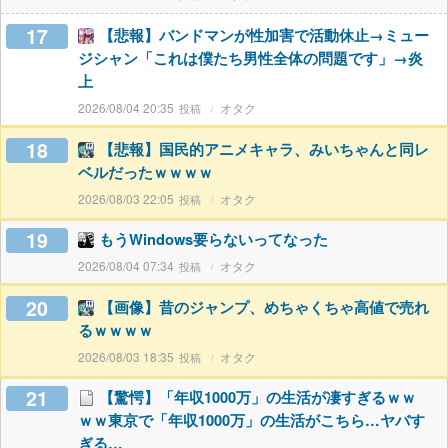
17
【悲報】バンドマンが性加害で活動休止→ミュー
ジシャン「これは僕たち男性全体の問題です」→炎
上
2026/08/04 20:35
オタク
18
【悲報】国民的アニメキャラ、みいちゃんと同レ
ベルだったｗｗｗｗ
2026/08/03 22:05
オタク
19
もうWindows要らないってなった
2026/08/04 07:34
オタク
20
【画像】昔のジャンプ、めちゃくちゃ高値で売れ
るｗｗｗｗ
2026/08/03 18:35
オタク
21
【驚愕】「年収1000万」の生活が凄すぎるｗｗ
ｗｗ東京で「年収1000万」の生活がこちら…ヤバす
ぎる…