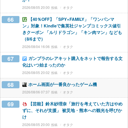
2026/08/05 20:00
オタク
66
【40％OFF】「SPY×FAMILY」「ワンパンマ
ン」対象！Kindleで集英社ジャンプコミックス値引
きクーポン 「ルリドラゴン」「キン肉マン」なども
（8/6まで）
2026/08/04 16:06
オタク
67
ガンプラのレアキット購入をネットで報告する文
化はいつ始まったのか
2026/08/05 20:02
オタク
68
ホーム画面が一番良かったゲーム機
2026/08/06 07:37
オタク
69
【芸能】鈴木紗理奈「旅行を考えていた方はやめ
ずに、それが支援」 被災地・熊本への観光を呼びか
け
2026/08/05 20:00
オタク