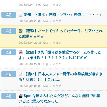
2026/08/04 18:00
オタク
42
愛知「トヨタ」静岡「ヤマハ」神奈川「・・・」
2026/08/04 23:00
オタク
43
【悲報】ネットでイキってたチー牛、リア凸され
た結果ｗｗｗｗ
2026/08/04 23:35
オタク
44
【動画】X民「撮り鉄を撃退するゲームを作った
よ」→撮り鉄「！？！！？？」ｼｭﾎﾟﾎﾟﾎﾟﾎﾟ
2026/08/04 22:35
オタク
45
【凄い】日本人メジャー野手の今季成績が凄すぎ
ると話題！！！！これは…
2026/08/05 05:00
オタク
46
Spotify最近入れたんだけどこんなに無料で曲聴
けるとは思ってなかった