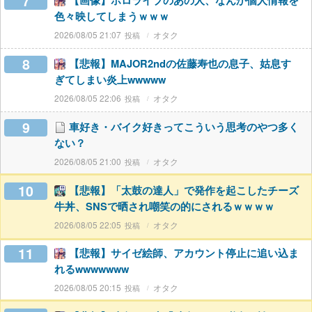
7
【画像】ホロライブのあの人、なんか個人情報を
色々映してしまうｗｗｗ
2026/08/05 21:07
オタク
8
【悲報】MAJOR2ndの佐藤寿也の息子、姑息す
ぎてしまい炎上wwwww
2026/08/05 22:06
オタク
9
車好き・バイク好きってこういう思考のやつ多く
ない？
2026/08/05 21:00
オタク
10
【悲報】「太鼓の達人」で発作を起こしたチーズ
牛丼、SNSで晒され嘲笑の的にされるｗｗｗｗ
2026/08/05 22:05
オタク
11
【悲報】サイゼ絵師、アカウント停止に追い込ま
れるwwwwwww
2026/08/05 20:15
オタク