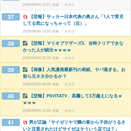
2026/08/04 12:01
オタク
37
【悲報】サッカー日本代表の奥さん「1人で育児
してる気になっちゃって（泣）」
2026/08/04 12:00
オタク
38
【悲報】マリオブラザーズ3、当時クリアできな
かった人が続出ｗｗｗｗ
2026/08/05 20:35
オタク
39
【画像】人気漫画最新刊の表紙、ヤバ過ぎる。お
前ら元ネタ分かるか？
2026/08/05 00:25
オタク
40
【悲報】PSVITATV、高騰して3万越えになるｗ
ｗｗｗ
2026/08/03 13:05
オタク
41
男が正論「サイゼリヤで隣の客から子供がうるさ
いと注意されたけどサイゼはそういう店では？」