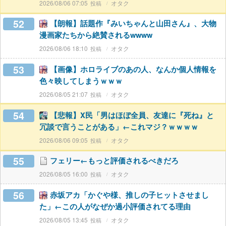
2026/08/06 07:05
オタク
52
【朗報】話題作『みいちゃんと山田さん』、大物
漫画家たちから絶賛されるwwww
2026/08/06 18:10
オタク
53
【画像】ホロライブのあの人、なんか個人情報を
色々映してしまうｗｗｗ
2026/08/05 21:07
オタク
54
【悲報】X民「男はほぼ全員、友達に『死ね』と
冗談で言うことがある」←これマジ？ｗｗｗｗ
2026/08/06 09:05
オタク
55
フェリー←もっと評価されるべきだろ
2026/08/05 16:00
オタク
56
赤坂アカ「かぐや様、推しの子ヒットさせまし
た」←この人がなぜか過小評価されてる理由
2026/08/05 13:45
オタク