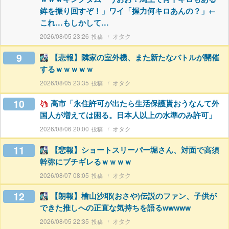
鉾を振り回すぞ！」ワイ「握力何キロあんの？」←
これ…もしかして…
2026/08/05 23:26
オタク
9
【悲報】隣家の室外機、また新たなバトルが開催
するｗｗｗｗｗ
2026/08/05 23:35
オタク
10
高市「永住許可が出たら生活保護貰おうなんて外
国人が増えては困る。日本人以上の水準のみ許可」
2026/08/06 20:00
オタク
11
【悲報】ショートスリーパー堀さん、対面で高須
幹弥にブチギレるｗｗｗｗ
2026/08/07 08:05
オタク
12
【朗報】檜山沙耶(おさや)伝説のファン、子供が
できた推しへの正直な気持ちを語るwwwww
2026/08/05 22:35
オタク