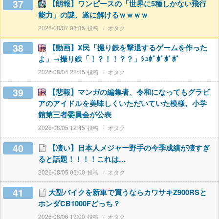
37
【朗報】ワンピースの「世界に5種しかない飛行
能力」の謎、遂に解けるｗｗｗｗ
2026/08/07 08:35
オタク
38
【動画】X民「撮り鉄を撃退するゲームを作った
よ」→撮り鉄「！？！！？？」ｼｭﾎﾟﾎﾟﾎﾟﾎﾟ
2026/08/04 22:35
オタク
39
【悲報】マンガの編集者、令和になってもグラビ
アのアイドルを美味しくいただいていた模様。小学
館第三者委員会が公表
2026/08/05 12:45
オタク
40
【凄い】日本人メジャー野手の今季成績が凄すぎ
ると話題！！！！これは…
2026/08/05 05:00
オタク
41
大型バイクを新車で買うならカワサキZ900RSと
ホンダCB1000Fどっち？
2026/08/06 19:00
オタク