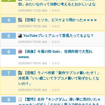
効」みたいなのって冷静に考えるとおかしいよな
2026/08/07 10:35
オタク
4
【悲報】ヒソカ、ビスケより弱かったｗｗｗｗ
2026/08/07 09:35
オタク
5
YouTubeプレミアムって普通入ってるよな？
2026/08/07 09:30
オタク
6
【画像】今週の咲-Saki-、役満炸裂で大荒れ
wwww.
2026/08/07 09:45
オタク
7
【悲報】ラノベ作家「新作ラブコメ書いたぞ！」
冷笑系「いい歳こいてラブコメ書いて恥ずかしくな
いの？」
2026/08/07 09:05
オタク
8
【驚愕】名作『キングダム』凄い事に気付いたｗ
ｗｗｗキングダム「うおお！馬上で何十キロもある