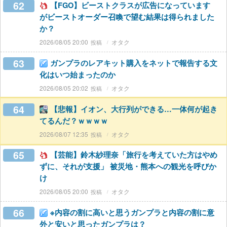
62
【FGO】ビーストクラスが広告になっています
がビーストオーダー召喚で望む結果は得られました
か？
2026/08/05 20:00
オタク
63
ガンプラのレアキット購入をネットで報告する文
化はいつ始まったのか
2026/08/05 20:02
オタク
64
【悲報】イオン、大行列ができる…一体何が起き
てるんだ？ｗｗｗｗ
2026/08/07 12:35
オタク
65
【芸能】鈴木紗理奈「旅行を考えていた方はやめ
ずに、それが支援」 被災地・熊本への観光を呼びか
け
2026/08/05 20:00
オタク
66
※内容の割に高いと思うガンプラと内容の割に意
外と安いと思ったガンプラは？