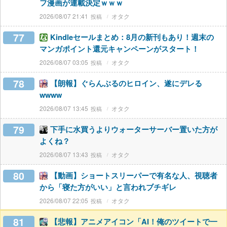
フ漫画が連載決定ｗｗｗ
2026/08/07 21:41
オタク
77
Kindleセールまとめ：8月の新刊もあり！週末の
マンガポイント還元キャンペーンがスタート！
2026/08/07 03:05
オタク
78
【朗報】ぐらんぶるのヒロイン、遂にデレる
wwww
2026/08/07 13:45
オタク
79
下手に水買うよりウォーターサーバー置いた方が
よくね？
2026/08/07 13:43
オタク
80
【動画】ショートスリーパーで有名な人、視聴者
から「寝た方がいい」と言われブチギレ
2026/08/07 22:05
オタク
81
【悲報】アニメアイコン「AI！俺のツイートで一