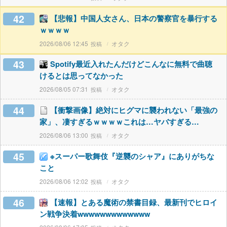
42
【悲報】中国人女さん、日本の警察官を暴行する
ｗｗｗｗ
2026/08/06 12:45
オタク
43
Spotify最近入れたんだけどこんなに無料で曲聴
けるとは思ってなかった
2026/08/05 07:31
オタク
44
【衝撃画像】絶対にヒグマに襲われない「最強の
家」、凄すぎるｗｗｗｗこれは…ヤバすぎる…
2026/08/06 13:00
オタク
45
※スーパー歌舞伎『逆襲のシャア』にありがちな
こと
2026/08/06 12:02
オタク
46
【速報】とある魔術の禁書目録、最新刊でヒロイ
ン戦争決着wwwwwwwwwwwww