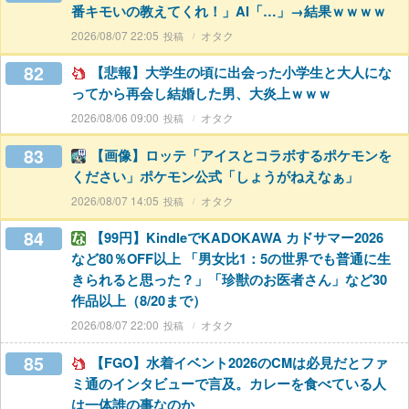
番キモいの教えてくれ！」AI「…」→結果ｗｗｗｗ
2026/08/07 22:05
オタク
82
【悲報】大学生の頃に出会った小学生と大人にな
ってから再会し結婚した男、大炎上ｗｗｗ
2026/08/06 09:00
オタク
83
【画像】ロッテ「アイスとコラボするポケモンを
ください」ポケモン公式「しょうがねえなぁ」
2026/08/07 14:05
オタク
84
【99円】KindleでKADOKAWA カドサマー2026
など80％OFF以上 「男女比1：5の世界でも普通に生
きられると思った？」「珍獣のお医者さん」など30
作品以上（8/20まで）
2026/08/07 22:00
オタク
85
【FGO】水着イベント2026のCMは必見だとファ
ミ通のインタビューで言及。カレーを食べている人
は一体誰の事なのか