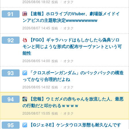
2026/08/06 18:02
オタク
91
【速報】ホロライブのVtuber、劇場版メイドイ
ンアビスの主題歌決定wwwwwwwwww
2026/08/07 14:45
オタク
92
【FGO】ギャラハッドはもしかしたら偽典ソロ
モンと同じような形式の配布サーヴァントという可
能性
2026/08/05 14:00
オタク
93
「クロスボーンガンダム」のバックパックの構造
ってかなり合理的だよね
2026/08/05 14:02
オタク
94
【悲報】ウミガメの赤ちゃんを放流した人、最悪
の行動だと叩かれるｗｗｗｗ
2026/08/07 15:05
オタク
95
【GジェネE】ケンタウロス形態も耐久なんです