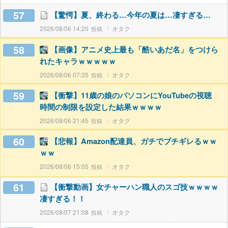
57
【驚愕】夏、終わる…今年の夏は…凄すぎる…
2026/08/06 14:20
オタク
58
【画像】アニメ史上最も「酷いあだ名」をつけら
れたキャラｗｗｗｗｗ
2026/08/06 07:35
オタク
59
【衝撃】11歳の娘のパソコンにYouTubeの視聴
時間の制限を設定した結果ｗｗｗｗ
2026/08/06 21:45
オタク
60
【悲報】Amazon配達員、ガチでブチギレるｗｗ
ｗｗ
2026/08/06 15:05
オタク
61
【衝撃動画】女チャーハン職人のスゴ技ｗｗｗｗ
凄すぎる！！
2026/08/07 21:08
オタク