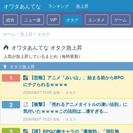
オワタあんてな
ランキング
急上昇
総合
ニュー速
VIP
オタク
エンタメ
ゲーム
ホーム
急上昇
オタク
オワタあんてな オタク急上昇
人気が急上昇しているまとめ（毎時更新）
オタク急上昇
1
【悲報】アニメ「みい山」、始まる前からBPO
にチクられるｗｗｗｗ
2026/08/07 10:05
オタク
2
【衝撃】「売れるアニメタイトルの凄い法則」に
気付いたｗｗｗｗこの法則は…凄すぎる…
2026/08/07 10:23
オタク
3
【謎】RPGの敵キャラの「毒無効」「混乱無