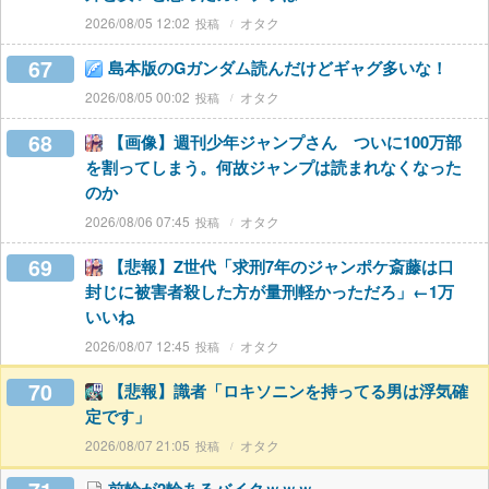
2026/08/05 12:02
オタク
67
島本版のGガンダム読んだけどギャグ多いな！
2026/08/05 00:02
オタク
68
【画像】週刊少年ジャンプさん ついに100万部
を割ってしまう。何故ジャンプは読まれなくなった
のか
2026/08/06 07:45
オタク
69
【悲報】Z世代「求刑7年のジャンポケ斎藤は口
封じに被害者殺した方が量刑軽かっただろ」←1万
いいね
2026/08/07 12:45
オタク
70
【悲報】識者「ロキソニンを持ってる男は浮気確
定です」
2026/08/07 21:05
オタク