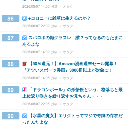
2026/08/07 14:00
オタク
86
※コロニーに雑草は生えるのか？
2026/08/07 22:02
オタク
87
スパロボの顔グラスレ 誰？ってなるのもたまに
あるよな
2026/08/07 14:02
オタク
88
【50％還元！】Amazon漫画週末セール開幕！
『アツいスポーツ漫画』3000冊以上が対象に！
2026/08/07 14:05
オタク
89
「ドラゴンボール」の孫悟飯という、格落ちと最
上位返り咲きを繰り返すお兄ちゃん・・・
2026/08/07 22:05
オタク
90
【水星の魔女】エリクトってマジで奇跡の存在だ
ったんだよな