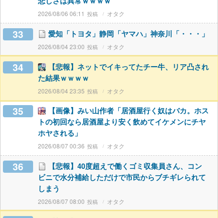
悲しさは異常ｗｗｗｗ
2026/08/06 06:11
オタク
33
愛知「トヨタ」静岡「ヤマハ」神奈川「・・・」
2026/08/04 23:00
オタク
34
【悲報】ネットでイキってたチー牛、リア凸され
た結果ｗｗｗｗ
2026/08/04 23:35
オタク
35
【画像】みい山作者「居酒屋行く奴はバカ。ホス
トの初回なら居酒屋より安く飲めてイケメンにチヤ
ホヤされる」
2026/08/07 00:36
オタク
36
【悲報】40度超えで働くゴミ収集員さん、コン
ビニで水分補給しただけで市民からブチギレられて
しまう
2026/08/07 08:00
オタク