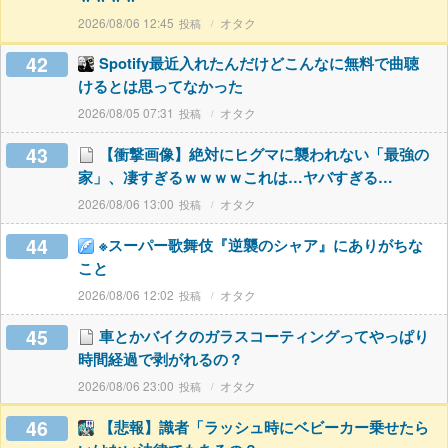
2026/08/06 12:45
オタク
42
Spotify最近入れたんだけどこんなに無料で曲聴
けるとは思ってなかった
2026/08/05 07:31
オタク
43
【衝撃画像】絶対にヒグマに襲われない「最強の
家」、凄すぎるｗｗｗｗこれは…ヤバすぎる…
2026/08/06 13:00
オタク
44
※スーパー歌舞伎『逆襲のシャア』にありがちな
こと
2026/08/06 12:02
オタク
45
車とかバイクのガラスコーティングってやっぱり
時間経過で剥がれるの？
2026/08/06 23:00
オタク
46
【悲報】識者「ラッシュ時にベビーカー乗せたら