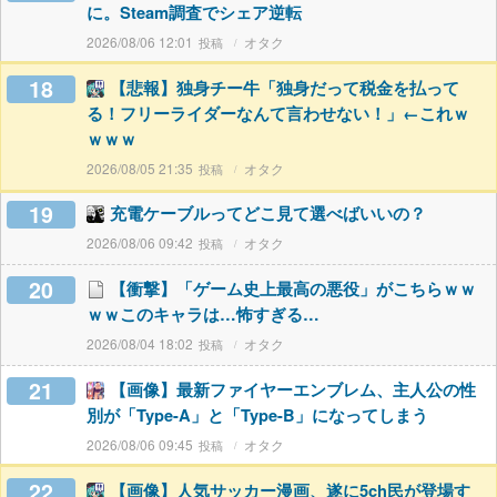
に。Steam調査でシェア逆転
2026/08/06 12:01
オタク
18
【悲報】独身チー牛「独身だって税金を払って
る！フリーライダーなんて言わせない！」←これｗ
ｗｗｗ
2026/08/05 21:35
オタク
19
充電ケーブルってどこ見て選べばいいの？
2026/08/06 09:42
オタク
20
【衝撃】「ゲーム史上最高の悪役」がこちらｗｗ
ｗｗこのキャラは…怖すぎる…
2026/08/04 18:02
オタク
21
【画像】最新ファイヤーエンブレム、主人公の性
別が「Type-A」と「Type-B」になってしまう
2026/08/06 09:45
オタク
22
【画像】人気サッカー漫画、遂に5ch民が登場す