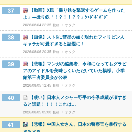
37
【動画】X民「撮り鉄を撃退するゲームを作った
よ」→撮り鉄「！？！！？？」ｼｭﾎﾟﾎﾟﾎﾟﾎﾟ
2026/08/04 22:35
オタク
38
【画像】スト6に彗星の如く現れたフィリピン人
キャラが可愛すぎると話題に！
2026/08/06 20:35
オタク
39
【悲報】マンガの編集者、令和になってもグラビ
アのアイドルを美味しくいただいていた模様。小学
館第三者委員会が公表
2026/08/05 12:45
オタク
40
【凄い】日本人メジャー野手の今季成績が凄すぎ
ると話題！！！！これは…
2026/08/05 05:00
オタク
41
【悲報】中国人女さん、日本の警察官を暴行する
ｗｗｗｗ