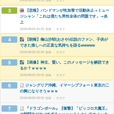
3
【悲報】バンドマンが性加害で活動休止→ミュー
ジシャン「これは僕たち男性全体の問題です」→炎
上
2026/08/04 20:35
オタク
4
【朗報】檜山沙耶(おさや)伝説のファン、子供が
できた推しへの正直な気持ちを語るwwwww
2026/08/05 22:35
オタク
5
【画像】神主、賢い。このメッセージを解読でき
るか？ｗｗｗｗ
2026/08/05 20:05
オタク
6
ジャングリア沖縄、イマーシブフォート東京の二
の舞になりそうｗｗｗ
2026/08/06 08:00
オタク
7
『ドラゴンボール』【衝撃】「ピッコロ大魔王」