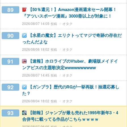
89
【50％還元！】Amazon漫画週末セール開幕！
『アツいスポーツ漫画』3000冊以上が対象に！
2026/08/07 14:05
オタク
90
【水星の魔女】エリクトってマジで奇跡の存在だ
ったんだよな
2026/08/06 18:02
オタク
91
【速報】ホロライブのVtuber、劇場版メイドイ
ンアビスの主題歌決定wwwwwwwwww
2026/08/07 14:45
オタク
92
【ガンプラ】歴代のRGが一挙再販！抽選応募し
た？
2026/08/04 18:02
オタク
93
【朗報】ジャンプが最も売れた1995年新年3・4
合併号に載ってる作品がこちらｗｗｗｗ
2026/08/07 06:05
オタク