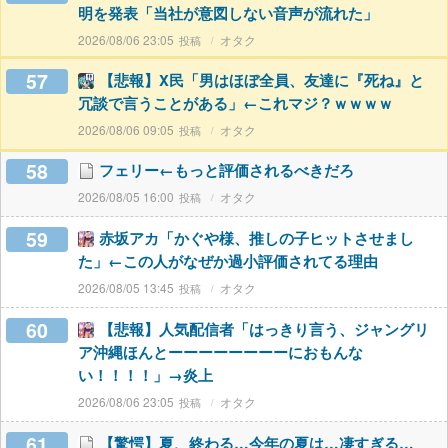
明を発表「当社が意図しない音声が流れた」
2026/08/06 23:05
オタク
57
【悲報】X民「男はほぼ全員、友達に『死ね』と
冗談で言うことがある」←これマジ？ｗｗｗｗ
2026/08/06 09:05
オタク
58
フェリー←もっと評価されるべきだろ
2026/08/05 16:00
オタク
59
赤坂アカ「かぐや様、推しの子ヒットさせまし
た」←この人がなぜか過小評価されてる理由
2026/08/05 13:45
オタク
60
【悲報】人気配信者「はっきり言う、ジャングリ
ア沖縄ほんとーーーーーーーーにおもんな
い！！！！」→炎上
2026/08/06 23:05
オタク
61
【驚愕】夏、終わる…今年の夏は…凄すぎる…