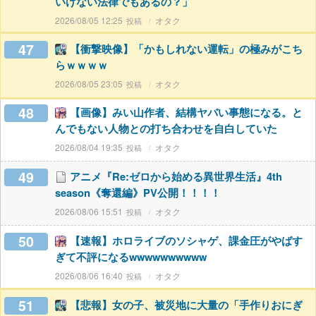
いけない法律でもあるの？」
2026/08/05 12:25
オタク
47
【衝撃映像】「かもしれない運転」の極みがこち
らｗｗｗｗ
2026/08/05 23:05
オタク
48
【画像】みい山作者、結構ヤバい事態になる。と
んでもない人物との打ち合わせを自白していた
2026/08/04 19:35
オタク
49
アニメ『Re:ゼロから始める異世界生活』4th
season《奪還編》PV公開！！！！
2026/08/06 15:51
オタク
50
【速報】ホロライブのソシャゲ、課金圧がやばす
ぎて不評になるwwwwwwwwww
2026/08/06 16:40
オタク
51
【悲報】女の子、被災地に大量の「手作りおにぎ