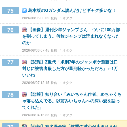
75
島本版のGガンダム読んだけどギャグ多いな！
2026/08/05 00:02
オタク
76
【画像】週刊少年ジャンプさん ついに100万部
を割ってしまう。何故ジャンプは読まれなくなった
のか
2026/08/06 07:45
オタク
77
【悲報】Z世代「求刑7年のジャンポケ斎藤は口
封じに被害者殺した方が量刑軽かっただろ」←1万
いいね
2026/08/07 12:45
オタク
78
【悲報】知り合い「みいちゃん作者、めちゃくち
ゃ落ち込んでる。以前みいちゃんへの深い愛を語っ
てくれた」
2026/08/04 16:35
オタク
79
【悲報】有名漫画家「体重の減少が止まりませ