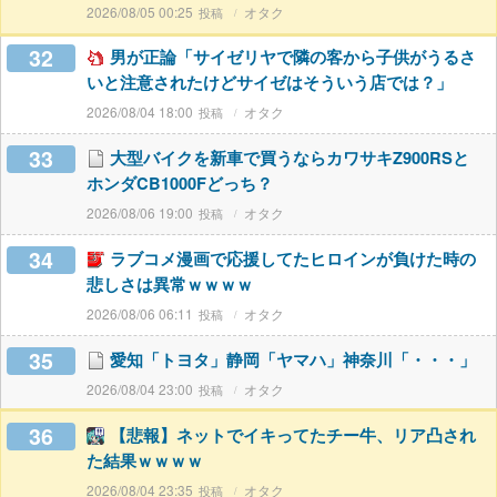
2026/08/05 00:25
オタク
32
男が正論「サイゼリヤで隣の客から子供がうるさ
いと注意されたけどサイゼはそういう店では？」
2026/08/04 18:00
オタク
33
大型バイクを新車で買うならカワサキZ900RSと
ホンダCB1000Fどっち？
2026/08/06 19:00
オタク
34
ラブコメ漫画で応援してたヒロインが負けた時の
悲しさは異常ｗｗｗｗ
2026/08/06 06:11
オタク
35
愛知「トヨタ」静岡「ヤマハ」神奈川「・・・」
2026/08/04 23:00
オタク
36
【悲報】ネットでイキってたチー牛、リア凸され
た結果ｗｗｗｗ
2026/08/04 23:35
オタク