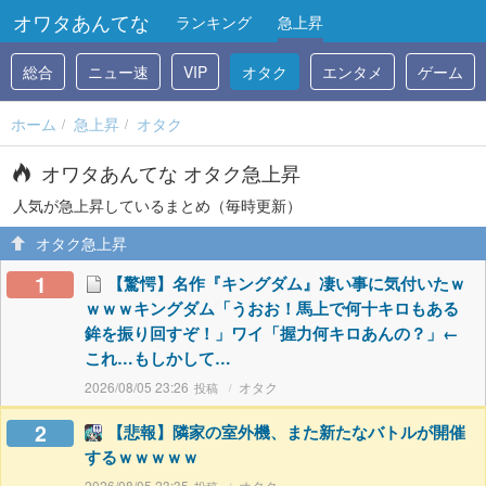
オワタあんてな
ランキング
急上昇
総合
ニュー速
VIP
オタク
エンタメ
ゲーム
ホーム
急上昇
オタク
オワタあんてな オタク急上昇
人気が急上昇しているまとめ（毎時更新）
オタク急上昇
1
【驚愕】名作『キングダム』凄い事に気付いたｗ
ｗｗｗキングダム「うおお！馬上で何十キロもある
鉾を振り回すぞ！」ワイ「握力何キロあんの？」←
これ…もしかして…
2026/08/05 23:26
オタク
2
【悲報】隣家の室外機、また新たなバトルが開催
するｗｗｗｗｗ
2026/08/05 23:35
オタク