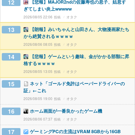
12
【悲報】MAJOR2ndの佐藤寿也の息子、姑息す
ぎてしまい炎上wwwww
2026/08/05 22:06
オタク
13
【朗報】みいちゃんと山田さん、大物漫画家たち
から絶賛されるｗｗｗｗ
2026/08/06 08:05
オタク
14
【悲報】ゲームという趣味、金がかかる部類に昇
格するｗｗｗｗ
2026/08/05 13:05
オタク
15
ネット「ゴールド免許はペーパードライバーの
証」←これ
2026/08/05 19:00
オタク
16
ホーム画面が一番良かったゲーム機
2026/08/06 07:37
オタク
17
ゲーミングPCの主流はVRAM 8GBから16GB