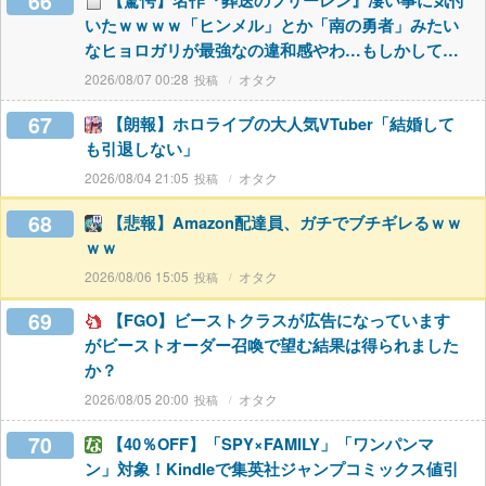
66
【驚愕】名作『葬送のフリーレン』凄い事に気付
いたｗｗｗｗ「ヒンメル」とか「南の勇者」みたい
なヒョロガリが最強なの違和感やわ…もしかして…
2026/08/07 00:28
オタク
67
【朗報】ホロライブの大人気VTuber「結婚して
も引退しない」
2026/08/04 21:05
オタク
68
【悲報】Amazon配達員、ガチでブチギレるｗｗ
ｗｗ
2026/08/06 15:05
オタク
69
【FGO】ビーストクラスが広告になっています
がビーストオーダー召喚で望む結果は得られました
か？
2026/08/05 20:00
オタク
70
【40％OFF】「SPY×FAMILY」「ワンパンマ
ン」対象！Kindleで集英社ジャンプコミックス値引