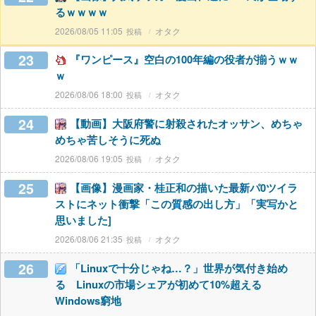
るｗｗｗｗ
2026/08/05 11:05
オタク
23
『ワンピース』空白の100年編の役者が揃うｗｗ
ｗ
2026/08/06 18:00
オタク
24
【動画】大阪府警に射殺されたオッサン、めちゃ
めちゃ苦しそうに死ぬ
2026/08/06 19:05
オタク
25
【画像】漫画家・桂正和の描いた最新パ0ツイラ
ストにネット衝撃「この質感の出し方」「実写かと
思いました]
2026/08/06 21:35
オタク
26
「Linuxで十分じゃね…？」世界が気付き始め
る Linuxの市場シェアが初めて10%超える
Windows窮地