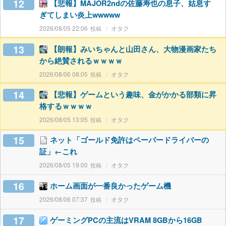
12
【悲報】MAJOR2ndの佐藤寿也の息子、姑息す
ぎてしまい炎上wwwww
2026/08/05 22:06
オタク
13
【朗報】みいちゃんと山田さん、大物漫画家たち
から絶賛されるｗｗｗｗ
2026/08/06 08:05
オタク
14
【悲報】ゲームという趣味、金がかかる部類に昇
格するｗｗｗｗ
2026/08/05 13:05
オタク
15
ネット「ゴールド免許はペーパードライバーの
証」←これ
2026/08/05 19:00
オタク
16
ホーム画面が一番良かったゲーム機
2026/08/06 07:37
オタク
17
ゲーミングPCの主流はVRAM 8GBから16GB