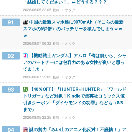
「結婚してください！」←どうする？？？
2026/08/05 22:05
オタク
91
中国の最新スマホ遂に9070mAh（そこらの最新
スマホの約2倍）のバッテリーを積んでしまうｗｗ
ｗ
2026/08/07 06:32
オタク
92
【機動戦士ガンダム】アムロ「俺は前から、シャ
アのパートナーには包容力のある女性が良いと思っ
てました」
2026/08/07 15:05
オタク
93
【40％OFF】「HUNTER×HUNTER」「ワールド
トリガー」など対象！Kindleで集英社コミックス値
引きクーポン 「ダイヤモンドの功罪」なども（8/6
まで）
2026/08/05 22:25
オタク
94
謎の勢力「みい山のアニメ化反対！不謹慎！」ア