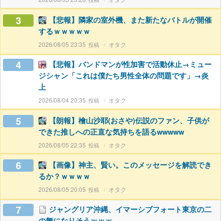
3
【悲報】隣家の室外機、また新たなバトルが開催
するｗｗｗｗｗ
2026/08/05 23:35
オタク
4
【悲報】バンドマンが性加害で活動休止→ミュー
ジシャン「これは僕たち男性全体の問題です」→炎
上
2026/08/04 20:35
オタク
5
【朗報】檜山沙耶(おさや)伝説のファン、子供が
できた推しへの正直な気持ちを語るwwwww
2026/08/05 22:35
オタク
6
【画像】神主、賢い。このメッセージを解読でき
るか？ｗｗｗｗ
2026/08/05 20:05
オタク
7
ジャングリア沖縄、イマーシブフォート東京の二
の舞になりそうｗｗｗ