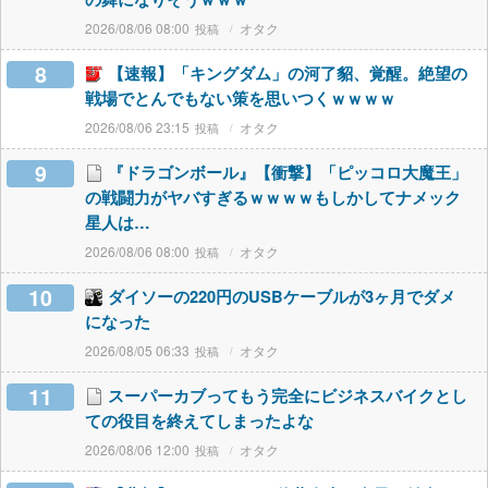
2026/08/06 08:00
オタク
8
【速報】「キングダム」の河了貂、覚醒。絶望の
戦場でとんでもない策を思いつくｗｗｗｗ
2026/08/06 23:15
オタク
9
『ドラゴンボール』【衝撃】「ピッコロ大魔王」
の戦闘力がヤバすぎるｗｗｗｗもしかしてナメック
星人は…
2026/08/06 08:00
オタク
10
ダイソーの220円のUSBケーブルが3ヶ月でダメ
になった
2026/08/05 06:33
オタク
11
スーパーカブってもう完全にビジネスバイクとし
ての役目を終えてしまったよな
2026/08/06 12:00
オタク