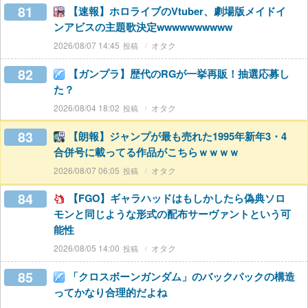
81
【速報】ホロライブのVtuber、劇場版メイドイ
ンアビスの主題歌決定wwwwwwwwww
2026/08/07 14:45
オタク
82
【ガンプラ】歴代のRGが一挙再販！抽選応募し
た？
2026/08/04 18:02
オタク
83
【朗報】ジャンプが最も売れた1995年新年3・4
合併号に載ってる作品がこちらｗｗｗｗ
2026/08/07 06:05
オタク
84
【FGO】ギャラハッドはもしかしたら偽典ソロ
モンと同じような形式の配布サーヴァントという可
能性
2026/08/05 14:00
オタク
85
「クロスボーンガンダム」のバックパックの構造
ってかなり合理的だよね