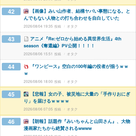
42
【画像】みい山作者、結構ヤバい事態になる。と
んでもない人物との打ち合わせを自白していた
2026/08/04 19:35
オタク
43
アニメ『Re:ゼロから始める異世界生活』4th
season《奪還編》PV公開！！！！
2026/08/06 15:51
オタク
44
『ワンピース』空白の100年編の役者が揃うｗｗ
ｗ
2026/08/06 18:00
オタク
45
【悲報】女の子、被災地に大量の「手作りおにぎ
り」を届けるｗｗｗｗ
2026/08/06 07:05
オタク
46
【朗報】話題作『みいちゃんと山田さん』、大物
漫画家たちから絶賛されるwwww