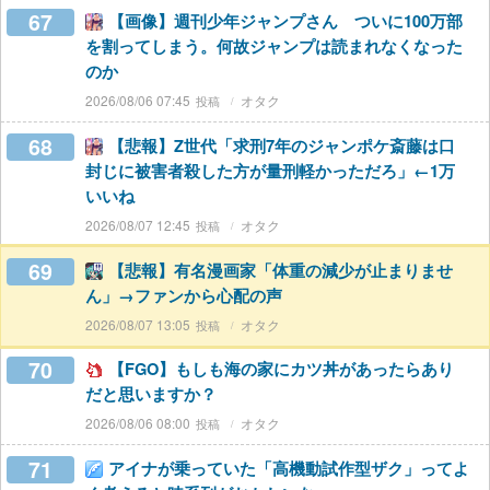
67
【画像】週刊少年ジャンプさん ついに100万部
を割ってしまう。何故ジャンプは読まれなくなった
のか
2026/08/06 07:45
オタク
68
【悲報】Z世代「求刑7年のジャンポケ斎藤は口
封じに被害者殺した方が量刑軽かっただろ」←1万
いいね
2026/08/07 12:45
オタク
69
【悲報】有名漫画家「体重の減少が止まりませ
ん」→ファンから心配の声
2026/08/07 13:05
オタク
70
【FGO】もしも海の家にカツ丼があったらあり
だと思いますか？
2026/08/06 08:00
オタク
71
アイナが乗っていた「高機動試作型ザク」ってよ