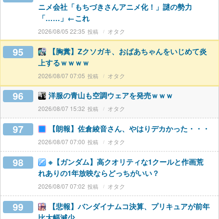
ニメ会社「もちづきさんアニメ化！」謎の勢力
「……」←これ
2026/08/05 22:35
オタク
95
【胸糞】Zクソガキ、おばあちゃんをいじめて炎
上するｗｗｗｗ
2026/08/07 07:05
オタク
96
洋服の青山も空調ウェアを発売ｗｗｗ
2026/08/07 15:32
オタク
97
【朗報】佐倉綾音さん、やはりデカかった・・・
2026/08/07 07:00
オタク
98
※【ガンダム】高クオリティな1クールと作画荒
れありの1年放映ならどっちがいい？
2026/08/07 07:02
オタク
99
【悲報】バンダイナムコ決算、プリキュアが前年
比大幅減少