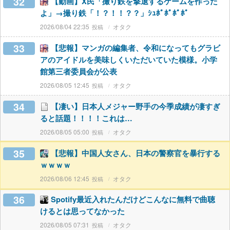
32
【動画】X民「撮り鉄を撃退するゲームを作った
よ」→撮り鉄「！？！！？？」ｼｭﾎﾟﾎﾟﾎﾟﾎﾟ
2026/08/04 22:35
オタク
33
【悲報】マンガの編集者、令和になってもグラビ
アのアイドルを美味しくいただいていた模様。小学
館第三者委員会が公表
2026/08/05 12:45
オタク
34
【凄い】日本人メジャー野手の今季成績が凄すぎ
ると話題！！！！これは…
2026/08/05 05:00
オタク
35
【悲報】中国人女さん、日本の警察官を暴行する
ｗｗｗｗ
2026/08/06 12:45
オタク
36
Spotify最近入れたんだけどこんなに無料で曲聴
けるとは思ってなかった
2026/08/05 07:31
オタク