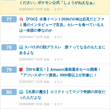
ください」ポケモン公式「しょうがねえなぁ」
2026/08/07 14:05
オタク
77
【FGO】水着イベント2026のCMは必見だとファ
ミ通のインタビューで言及。カレーを食べている人
は一体誰の事なのか
2026/08/07 14:00
オタク
78
スパロボの顔グラスレ 誰？ってなるのもたまに
あるよな
2026/08/07 14:02
オタク
79
【50％還元！】Amazon漫画週末セール開幕！
『アツいスポーツ漫画』3000冊以上が対象に！
2026/08/07 14:05
オタク
80
【水星の魔女】エリクトってマジで奇跡の存在だ
ったんだよな
2026/08/06 18:02
オタク