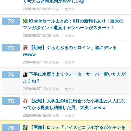
く考えると時系列がおかしいな
2026/08/07 02:02
オタク
72
Kindleセールまとめ：8月の新刊もあり！週末の
マンガポイント還元キャンペーンがスタート！
2026/08/07 03:05
オタク
73
【朗報】ぐらんぶるのヒロイン、遂にデレる
wwww
2026/08/07 13:45
オタク
74
下手に水買うよりウォーターサーバー置いた方が
よくね？
2026/08/07 13:43
オタク
75
【悲報】大学生の頃に出会った小学生と大人にな
ってから再会し結婚した男、大炎上ｗｗｗ
2026/08/06 09:00
オタク
76
【画像】ロッテ「アイスとコラボするポケモンを