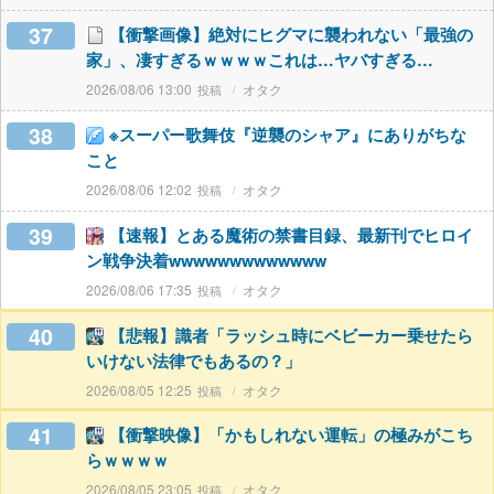
37
【衝撃画像】絶対にヒグマに襲われない「最強の
家」、凄すぎるｗｗｗｗこれは…ヤバすぎる…
2026/08/06 13:00
オタク
38
※スーパー歌舞伎『逆襲のシャア』にありがちな
こと
2026/08/06 12:02
オタク
39
【速報】とある魔術の禁書目録、最新刊でヒロイ
ン戦争決着wwwwwwwwwwwww
2026/08/06 17:35
オタク
40
【悲報】識者「ラッシュ時にベビーカー乗せたら
いけない法律でもあるの？」
2026/08/05 12:25
オタク
41
【衝撃映像】「かもしれない運転」の極みがこち
らｗｗｗｗ
2026/08/05 23:05
オタク