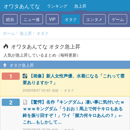
オワタあんてな
ランキング
急上昇
総合
ニュー速
VIP
オタク
エンタメ
ゲーム
ホーム
急上昇
オタク
オワタあんてな オタク急上昇
人気が急上昇しているまとめ（毎時更新）
オタク急上昇
1
【画像】新人女性声優、水着になる「これって需
要ありますか？」
2026/08/07 00:45
オタク
2
【驚愕】名作『キングダム』凄い事に気付いたｗ
ｗｗｗキングダム「うおお！馬上で何十キロもある
鉾を振り回すぞ！」ワイ「握力何キロあんの？」←
これ…もしかして…
2026/08/05 23:26
オタク