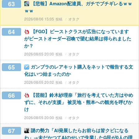
63
【悲報】Amazon配達員、ガチでブチギレるｗｗ
ｗｗ
2026/08/06 15:05
オタク
64
【FGO】ビーストクラスが広告になっています
がビーストオーダー召喚で望む結果は得られました
か？
2026/08/05 20:00
オタク
65
ガンプラのレアキット購入をネットで報告する文
化はいつ始まったのか
2026/08/05 20:02
オタク
66
【芸能】鈴木紗理奈「旅行を考えていた方はやめ
ずに、それが支援」 被災地・熊本への観光を呼びか
け
2026/08/05 20:00
オタク
67
謎の勢力「AI発展したらお前らは皆クビになる
わ」→未だかつてAIのせいで失業したG民が0人の理