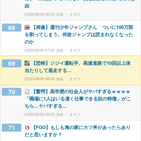
由
2026/08/08 08:30
オタク
68
【画像】週刊少年ジャンプさん ついに100万部
を割ってしまう。何故ジャンプは読まれなくなった
のか
2026/08/06 07:45
オタク
69
【恐怖】ジジイ運転手、高速道路で10回以上体
当たりして逃走する…
2026/08/08 08:45
オタク
70
【驚愕】高学歴の社会人がヤバすぎるｗｗｗｗ
「職場に1人はいる凄く仕事できる奴の特徴」がこ
ちら…ヤバすぎる…
2026/08/08 09:02
オタク
71
【FGO】もしも海の家にカツ丼があったらあり
だと思いますか？