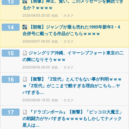
13
【画像】神主、賢い。このメッセージを解読でき
るか？ｗｗｗｗ
2026/08/05 20:05
オタク
14
【朗報】ジャンプが最も売れた1995年新年3・4
合併号に載ってる作品がこちらｗｗｗｗ
2026/08/07 06:05
オタク
15
ジャングリア沖縄、イマーシブフォート東京の二
の舞になりそうｗｗｗ
2026/08/06 08:00
オタク
16
【衝撃】「Z世代」とんでもない事が判明ｗｗｗ
ｗ「Z世代」がここまで酷すぎる理由がこちら…ヤ
バすぎる…
2026/08/06 18:52
オタク
17
『ドラゴンボール』【衝撃】「ピッコロ大魔王」
の戦闘力がヤバすぎるｗｗｗｗもしかしてナメック
星人は…