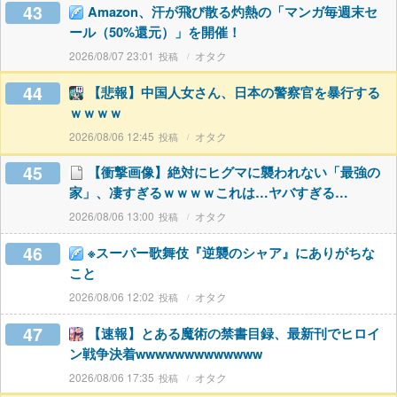
43
Amazon、汗が飛び散る灼熱の「マンガ毎週末セ
ール（50%還元）」を開催！
2026/08/07 23:01
オタク
44
【悲報】中国人女さん、日本の警察官を暴行する
ｗｗｗｗ
2026/08/06 12:45
オタク
45
【衝撃画像】絶対にヒグマに襲われない「最強の
家」、凄すぎるｗｗｗｗこれは…ヤバすぎる…
2026/08/06 13:00
オタク
46
※スーパー歌舞伎『逆襲のシャア』にありがちな
こと
2026/08/06 12:02
オタク
47
【速報】とある魔術の禁書目録、最新刊でヒロイ
ン戦争決着wwwwwwwwwwwww
2026/08/06 17:35
オタク