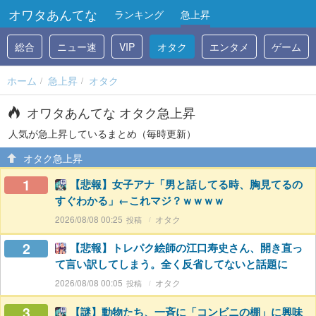
オワタあんてな
ランキング
急上昇
総合
ニュー速
VIP
オタク
エンタメ
ゲーム
ホーム
急上昇
オタク
オワタあんてな オタク急上昇
人気が急上昇しているまとめ（毎時更新）
オタク急上昇
1
【悲報】女子アナ「男と話してる時、胸見てるの
すぐわかる」←これマジ？ｗｗｗｗ
2026/08/08 00:25
オタク
2
【悲報】トレパク絵師の江口寿史さん、開き直っ
て言い訳してしまう。全く反省してないと話題に
2026/08/08 00:05
オタク
3
【謎】動物たち、一斉に「コンビニの棚」に興味