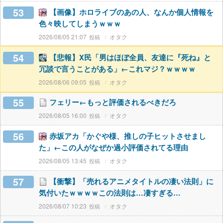
53
【画像】ホロライブのあの人、なんか個人情報を
色々映してしまうｗｗｗ
2026/08/05 21:07
オタク
54
【悲報】X民「男はほぼ全員、友達に『死ね』と
冗談で言うことがある」←これマジ？ｗｗｗｗ
2026/08/06 09:05
オタク
55
フェリー←もっと評価されるべきだろ
2026/08/05 16:00
オタク
56
赤坂アカ「かぐや様、推しの子ヒットさせまし
た」←この人がなぜか過小評価されてる理由
2026/08/05 13:45
オタク
57
【衝撃】「売れるアニメタイトルの凄い法則」に
気付いたｗｗｗｗこの法則は…凄すぎる…
2026/08/07 10:23
オタク