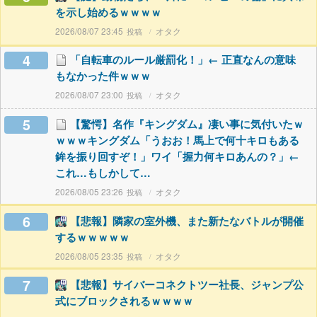
を示し始めるｗｗｗｗ
2026/08/07 23:45
オタク
4
「自転車のルール厳罰化！」← 正直なんの意味
もなかった件ｗｗｗ
2026/08/07 23:00
オタク
5
【驚愕】名作『キングダム』凄い事に気付いたｗ
ｗｗｗキングダム「うおお！馬上で何十キロもある
鉾を振り回すぞ！」ワイ「握力何キロあんの？」←
これ…もしかして…
2026/08/05 23:26
オタク
6
【悲報】隣家の室外機、また新たなバトルが開催
するｗｗｗｗｗ
2026/08/05 23:35
オタク
7
【悲報】サイバーコネクトツー社長、ジャンプ公
式にブロックされるｗｗｗｗ