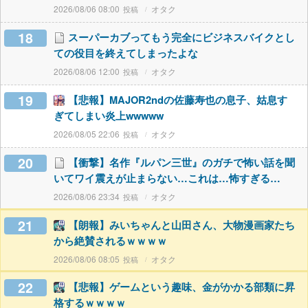
2026/08/06 08:00
オタク
18
スーパーカブってもう完全にビジネスバイクとし
ての役目を終えてしまったよな
2026/08/06 12:00
オタク
19
【悲報】MAJOR2ndの佐藤寿也の息子、姑息す
ぎてしまい炎上wwwww
2026/08/05 22:06
オタク
20
【衝撃】名作『ルパン三世』のガチで怖い話を聞
いてワイ震えが止まらない…これは…怖すぎる…
2026/08/06 23:34
オタク
21
【朗報】みいちゃんと山田さん、大物漫画家たち
から絶賛されるｗｗｗｗ
2026/08/06 08:05
オタク
22
【悲報】ゲームという趣味、金がかかる部類に昇
格するｗｗｗｗ