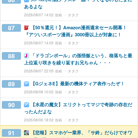
あるよな
2026/08/07 14:02
オタク
87
【50％還元！】Amazon漫画週末セール開幕！
『アツいスポーツ漫画』3000冊以上が対象に！
2026/08/07 14:05
オタク
88
「ドラゴンボール」の孫悟飯という、格落ちと最
上位返り咲きを繰り返すお兄ちゃん・・・
2026/08/07 22:05
オタク
89
【GジェネE】最新の機体ティア表作ったぞ！
2026/08/08 10:02
オタク
90
【水星の魔女】エリクトってマジで奇跡の存在だ
ったんだよな
2026/08/06 18:02
オタク
91
【悲報】スマホゲー業界、「サ終」だらけでオワ