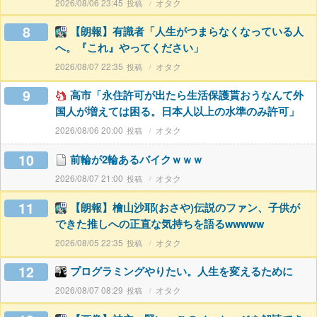
2026/08/06 23:45
オタク
8
【朗報】有識者「人生がつまらなくなっている人
へ。『これ』やってください」
2026/08/07 22:35
オタク
9
高市「永住許可が出たら生活保護貰おうなんて外
国人が増えては困る。日本人以上の水準のみ許可」
2026/08/06 20:00
オタク
10
前輪が2輪あるバイクｗｗｗ
2026/08/07 21:00
オタク
11
【朗報】檜山沙耶(おさや)伝説のファン、子供が
できた推しへの正直な気持ちを語るwwwww
2026/08/05 22:35
オタク
12
プログラミングやりたい。人生を変えるために
2026/08/07 08:29
オタク