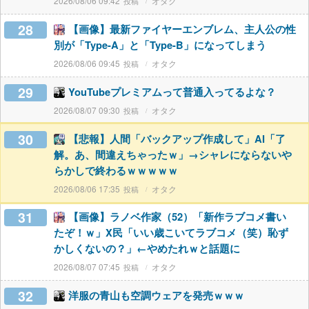
2026/08/06 09:42
オタク
28
【画像】最新ファイヤーエンブレム、主人公の性
別が「Type-A」と「Type-B」になってしまう
2026/08/06 09:45
オタク
29
YouTubeプレミアムって普通入ってるよな？
2026/08/07 09:30
オタク
30
【悲報】人間「バックアップ作成して」AI「了
解。あ、間違えちゃったｗ」→シャレにならないや
らかしで終わるｗｗｗｗｗ
2026/08/06 17:35
オタク
31
【画像】ラノベ作家（52）「新作ラブコメ書い
たぞ！ｗ」X民「いい歳こいてラブコメ（笑）恥ず
かしくないの？」←やめたれｗと話題に
2026/08/07 07:45
オタク
32
洋服の青山も空調ウェアを発売ｗｗｗ