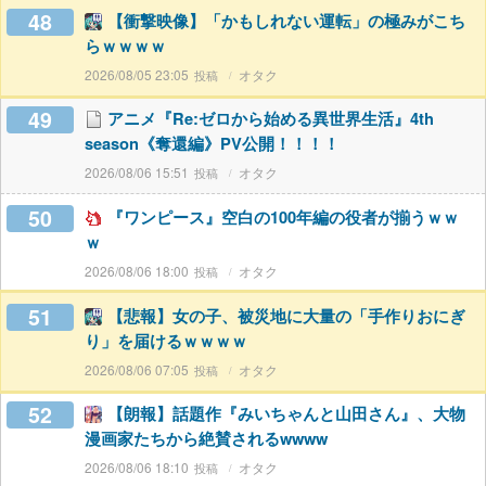
48
【衝撃映像】「かもしれない運転」の極みがこち
らｗｗｗｗ
2026/08/05 23:05
オタク
49
アニメ『Re:ゼロから始める異世界生活』4th
season《奪還編》PV公開！！！！
2026/08/06 15:51
オタク
50
『ワンピース』空白の100年編の役者が揃うｗｗ
ｗ
2026/08/06 18:00
オタク
51
【悲報】女の子、被災地に大量の「手作りおにぎ
り」を届けるｗｗｗｗ
2026/08/06 07:05
オタク
52
【朗報】話題作『みいちゃんと山田さん』、大物
漫画家たちから絶賛されるwwww
2026/08/06 18:10
オタク