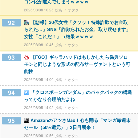
コン化が進んでしまうｗｗｗｗ
2026/08/08 10:25
オタク
92
【悲報】30代女性「クソッ！特殊詐欺でお金取
られた…」SNS「詐欺られたお金、取り戻せます」
女性「これだ！」→結果ｗｗｗｗ
2026/08/08 10:45
オタク
93
【FGO】ギャラハッドはもしかしたら偽典ソロ
モンと同じような形式の配布サーヴァントという可
能性
2026/08/05 14:00
オタク
94
「クロスボーンガンダム」のバックパックの構造
ってかなり合理的だよね
2026/08/05 14:02
オタク
95
AmazonのアツさMax！心も踊る「マンガ毎週末
セール（50%還元）」2日目襲来！
2026/08/08 10:56
オタク