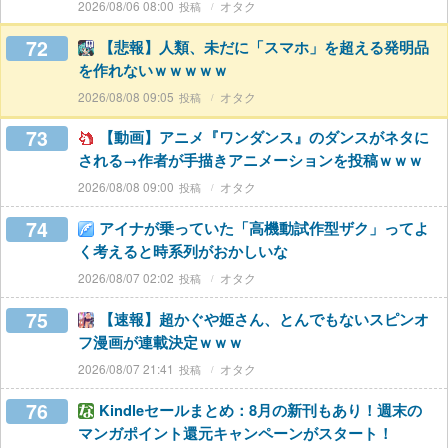
2026/08/06 08:00
オタク
72
【悲報】人類、未だに「スマホ」を超える発明品
を作れないｗｗｗｗｗ
2026/08/08 09:05
オタク
73
【動画】アニメ『ワンダンス』のダンスがネタに
される→作者が手描きアニメーションを投稿ｗｗｗ
2026/08/08 09:00
オタク
74
アイナが乗っていた「高機動試作型ザク」ってよ
く考えると時系列がおかしいな
2026/08/07 02:02
オタク
75
【速報】超かぐや姫さん、とんでもないスピンオ
フ漫画が連載決定ｗｗｗ
2026/08/07 21:41
オタク
76
Kindleセールまとめ：8月の新刊もあり！週末の
マンガポイント還元キャンペーンがスタート！