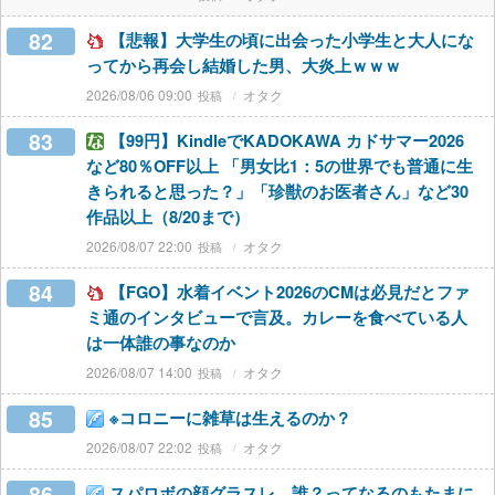
82
【悲報】大学生の頃に出会った小学生と大人にな
ってから再会し結婚した男、大炎上ｗｗｗ
2026/08/06 09:00
オタク
83
【99円】KindleでKADOKAWA カドサマー2026
など80％OFF以上 「男女比1：5の世界でも普通に生
きられると思った？」「珍獣のお医者さん」など30
作品以上（8/20まで）
2026/08/07 22:00
オタク
84
【FGO】水着イベント2026のCMは必見だとファ
ミ通のインタビューで言及。カレーを食べている人
は一体誰の事なのか
2026/08/07 14:00
オタク
85
※コロニーに雑草は生えるのか？
2026/08/07 22:02
オタク
86
スパロボの顔グラスレ 誰？ってなるのもたまに