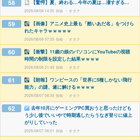
58
【驚愕】夏、終わる…今年の夏は…凄すぎる…
2026/08/06 14:20
オタク
59
【画像】アニメ史上最も「酷いあだ名」をつけら
れたキャラｗｗｗｗｗ
2026/08/06 07:35
オタク
60
【衝撃】11歳の娘のパソコンにYouTubeの視聴
時間の制限を設定した結果ｗｗｗｗ
2026/08/06 21:45
オタク
61
【朗報】ワンピースの「世界に5種しかない飛行
能力」の謎、遂に解けるｗｗｗｗ
2026/08/07 08:35
オタク
62
去年10月にゲーミングPC買おうと思ったけども
う少し後でいいやで時期逃したらうなぎ登りに値上
がりしていった
2026/08/07 06:01
オタク