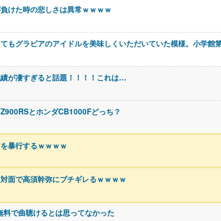
が負けた時の悲しさは異常ｗｗｗｗ
ってもグラビアのアイドルを美味しくいただいていた模様。小学館
成績が凄すぎると話題！！！！これは…
00RSとホンダCB1000Fどっち？
官を暴行するｗｗｗｗ
、対面で高須幹弥にブチギレるｗｗｗｗ
なに無料で曲聴けるとは思ってなかった