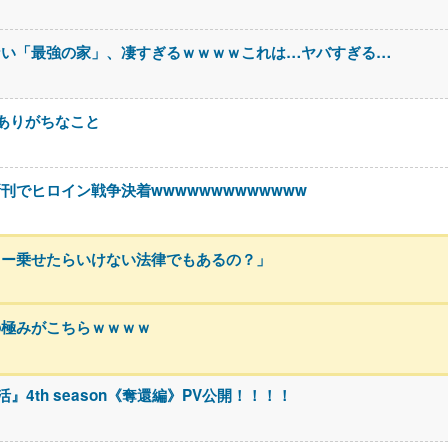
ない「最強の家」、凄すぎるｗｗｗｗこれは…ヤバすぎる…
ありがちなこと
でヒロイン戦争決着wwwwwwwwwwwww
カー乗せたらいけない法律でもあるの？」
の極みがこちらｗｗｗｗ
4th season《奪還編》PV公開！！！！