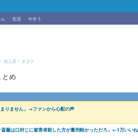
ーム
生活
やきう
急上昇
オタク
まとめ
止まりません」→ファンから心配の声
ケ斎藤は口封じに被害者殺した方が量刑軽かっただろ」←1万いいね