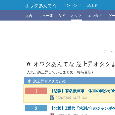
オワタあんてな
ランキング
急上昇
総合
ニュー速
VIP
オタク
エンタメ
ゲ
ホーム
オワタあんてな 急上昇オタク
人気が急上昇しているまとめ（毎時更新）
急上昇オタクまとめ
1
【悲報】有名漫画家「体重の減少が
2026/08/07 13:05
2
【悲報】Z世代「求刑7年のジャンポ
2026/08/07 12:45