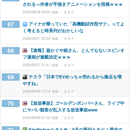
される→作者が手描きアニメーションを投稿ｗｗｗ
2026/08/08 09:00
オタク
67
アイナが乗っていた「高機動試作型ザク」ってよ
く考えると時系列がおかしいな
2026/08/07 02:02
オタク
68
【速報】超かぐや姫さん、とんでもないスピンオ
フ漫画が連載決定ｗｗｗ
2026/08/07 21:41
オタク
69
テスラ「日本でEVめっちゃ売れるから拠点を増
やすね」
2026/08/09 13:18
オタク
70
【放送事故】ゴールデンボンバーさん、ライブ中
にヤバい観客が乱入する放送事故www
2026/08/09 21:30
オタク
71
Kindleセールまとめ：8月の新刊もあり！週末の