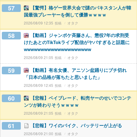
57
【驚愕】格ゲー世界大会で謎のパキスタン人が韓
国最強プレーヤーを倒して優勝ｗｗｗｗ
2026/08/09 12:35
オタク
58
【動画】ジャンポケ斉藤さん、懲役7年の求刑受
けたあとのTikTokライブ配信がヤバすぎると話題に
wwwwwwwwwwwwwwwwwwww
2026/08/09 21:05
オタク
59
【動画】有名女優、アニソン盆踊りにブチ切れ
「日本の品格が落ちたと思いました」
2026/08/09 12:45
オタク
60
【悲報】ベイブレード、転売ヤーのせいでコンテ
ンツが終わりそうｗｗｗｗ
2026/08/09 21:05
オタク
61
【悲報】ワイのバイク、バッテリーが上がる
2026/08/09 21:00
オタク