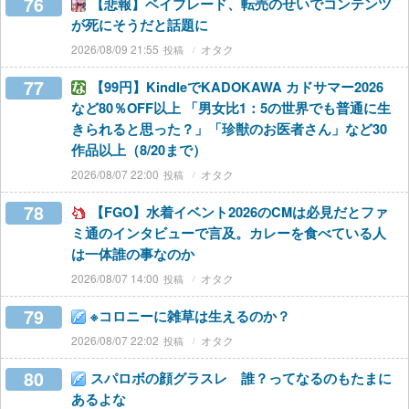
76
【悲報】ベイブレード、転売のせいでコンテンツ
が死にそうだと話題に
2026/08/09 21:55
オタク
77
【99円】KindleでKADOKAWA カドサマー2026
など80％OFF以上 「男女比1：5の世界でも普通に生
きられると思った？」「珍獣のお医者さん」など30
作品以上（8/20まで）
2026/08/07 22:00
オタク
78
【FGO】水着イベント2026のCMは必見だとファ
ミ通のインタビューで言及。カレーを食べている人
は一体誰の事なのか
2026/08/07 14:00
オタク
79
※コロニーに雑草は生えるのか？
2026/08/07 22:02
オタク
80
スパロボの顔グラスレ 誰？ってなるのもたまに
あるよな