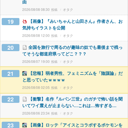
由
2026/08/08 08:30
オタク
19
【画像】『みいちゃんと山田さん』作者さん、お
気持ちイラストを公開
2026/08/08 12:00
オタク
20
全国を旅行で周るのが趣味の奴でも最後まで残っ
てそうな都道府県ってどこ？？？
2026/08/07 19:00
オタク
21
【悲報】弱者男性、フェミニズムを「陰謀論」だ
と思っていたｗｗｗｗ
2026/08/08 02:05
オタク
22
【衝撃】名作『ルパン三世』のガチで怖い話を聞
いてワイ震えが止まらない…これは…怖すぎる…
2026/08/06 23:34
オタク
23
【画像】ロッテ「アイスとコラボするポケモンを