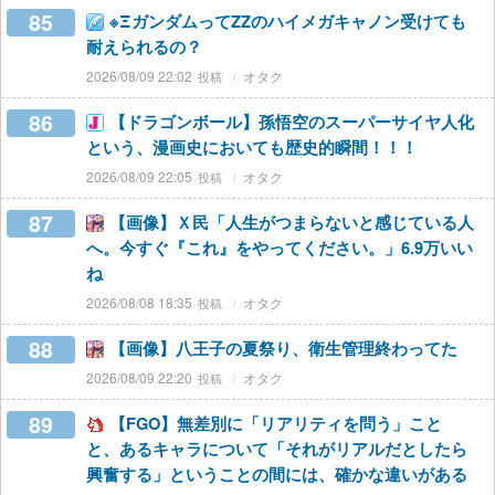
85
※ΞガンダムってZZのハイメガキャノン受けても
耐えられるの？
2026/08/09 22:02
オタク
86
【ドラゴンボール】孫悟空のスーパーサイヤ人化
という、漫画史においても歴史的瞬間！！！
2026/08/09 22:05
オタク
87
【画像】Ｘ民「人生がつまらないと感じている人
へ。今すぐ『これ』をやってください。」6.9万いい
ね
2026/08/08 18:35
オタク
88
【画像】八王子の夏祭り、衛生管理終わってた
2026/08/09 22:20
オタク
89
【FGO】無差別に「リアリティを問う」こと
と、あるキャラについて「それがリアルだとしたら
興奮する」ということの間には、確かな違いがある