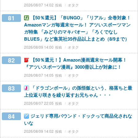
2026/08/07 14:02
オタク
81
【50％還元】「BUNGO」「リアル」全巻対象！
Amazonマンガ毎週末セール！ アツいスポーツマン
ガ特集 「みどりのマキバオー」「ろくでなし
BLUES」など集英社35作品以上まとめ（8/9まで）
2026/08/09 14:00
オタク
82
【50％還元！】Amazon漫画週末セール開幕！
『アツいスポーツ漫画』3000冊以上が対象に！
2026/08/07 14:05
オタク
83
「ドラゴンボール」の孫悟飯という、格落ちと最
上位返り咲きを繰り返すお兄ちゃん・・・
2026/08/07 22:05
オタク
84
ジェリド専用バウンド・ドックって商品化されな
いな
2026/08/09 14:02
オタク