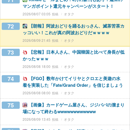
マンガポイント還元キャンペーンがスタート！
2026/08/07 03:05
オタク
72
【朗報】阿波おどりを踊るおっさん、滅茶苦茶カ
ッコいい！これが真の阿波おどりだｗｗｗｗ
2026/08/09 21:45
オタク
73
【悲報】日本人さん、中国韓国と比べて身長が低
かったｗｗｗ
2026/08/08 18:00
オタク
74
【FGO】数年かけてイリヤとクロエと美遊の水
着を実装した「Fate/Grand Order」を信じましょう
2026/08/08 08:00
オタク
75
【画像】カードゲーム屋さん、ジジババの溜まり
場になって終わるwwwwwwwwwwww
2026/08/09 13:45
オタク