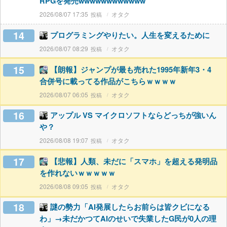
RPGを発売wwwwwwwwwwww
2026/08/07 17:35
オタク
14
プログラミングやりたい。人生を変えるために
2026/08/07 08:29
オタク
15
【朗報】ジャンプが最も売れた1995年新年3・4
合併号に載ってる作品がこちらｗｗｗｗ
2026/08/07 06:05
オタク
16
アップル VS マイクロソフトならどっちが強いん
や？
2026/08/08 19:07
オタク
17
【悲報】人類、未だに「スマホ」を超える発明品
を作れないｗｗｗｗｗ
2026/08/08 09:05
オタク
18
謎の勢力「AI発展したらお前らは皆クビになる
わ」→未だかつてAIのせいで失業したG民が0人の理