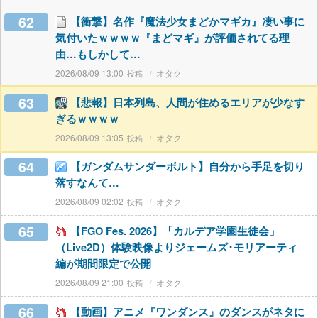
62
【衝撃】名作『魔法少女まどかマギカ』凄い事に
気付いたｗｗｗｗ『まどマギ』が評価されてる理
由…もしかして…
2026/08/09 13:00
オタク
63
【悲報】日本列島、人間が住めるエリアが少なす
ぎるｗｗｗｗ
2026/08/09 13:05
オタク
64
【ガンダムサンダーボルト】自分から手足を切り
落すなんて…
2026/08/09 02:02
オタク
65
【FGO Fes. 2026】「カルデア学園生徒会」
（Live2D）体験映像よりジェームズ･モリアーティ
編が期間限定で公開
2026/08/09 21:00
オタク
66
【動画】アニメ『ワンダンス』のダンスがネタに