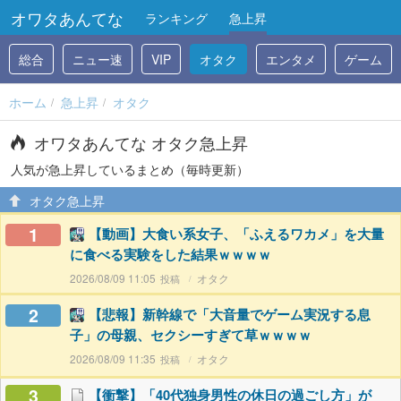
オワタあんてな
ランキング
急上昇
総合
ニュー速
VIP
オタク
エンタメ
ゲーム
ホーム
急上昇
オタク
オワタあんてな オタク急上昇
人気が急上昇しているまとめ（毎時更新）
オタク急上昇
1
【動画】大食い系女子、「ふえるワカメ」を大量
に食べる実験をした結果ｗｗｗｗ
2026/08/09 11:05
オタク
2
【悲報】新幹線で「大音量でゲーム実況する息
子」の母親、セクシーすぎて草ｗｗｗｗ
2026/08/09 11:35
オタク
3
【衝撃】「40代独身男性の休日の過ごし方」が