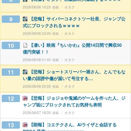
2026/08/08 19:25
オタク
9
【悲報】サイバーコネクトツー社長、ジャンプ公
式にブロックされるｗｗｗｗ
2026/08/06 23:45
オタク
10
【凄い】映画『ちいかわ』公開14日間で興収50
億円突破！！
2026/08/08 01:40
オタク
11
【悲報】ショートスリーパー堀さん、とんでもな
い量の誹謗中傷が届いて号泣する…
2026/08/08 20:05
オタク
12
【悲報】ジョジョや鬼滅のゲームを作った人、ジ
ャンプ垢にブロックされてお気持ち表明
2026/08/07 18:35
オタク
13
【朗報】コエテクさん、AIライザと会話する