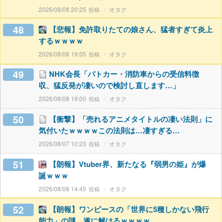
2026/08/08 20:25
オタク
48
【悲報】免許取りたての娘さん、猛者すぎて炎上
するｗｗｗｗ
2026/08/08 19:05
オタク
49
NHK会長「パトカー・消防車からの受信料徴
収、猛反発が凄いので検討し直します…」
2026/08/08 19:00
オタク
50
【衝撃】「売れるアニメタイトルの凄い法則」に
気付いたｗｗｗｗこの法則は…凄すぎる…
2026/08/07 10:23
オタク
51
【朗報】Vtuber界、新たなる『弱男の姫』が爆
誕ｗｗｗ
2026/08/08 14:45
オタク
52
【朗報】ワンピースの「世界に5種しかない飛行
能力」の謎、遂に解けるｗｗｗｗ