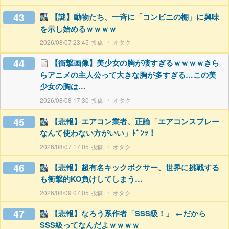
43
【謎】動物たち、一斉に「コンビニの棚」に興味
を示し始めるｗｗｗｗ
2026/08/07 23:45
オタク
44
【衝撃画像】美少女の胸が凄すぎるｗｗｗｗきら
らアニメの主人公って大きな胸が多すぎる…この美
少女の胸は…
2026/08/08 17:30
オタク
45
【悲報】エアコン業者、正論「エアコンスプレー
なんて使わない方がいい」ﾄﾞﾝｯ！
2026/08/07 17:05
オタク
46
【悲報】超有名キックボクサー、世界に挑戦する
も衝撃的KO負けしてしまう…
2026/08/09 07:05
オタク
47
【悲報】なろう系作者「SSS級！」 ←だから
SSS級ってなんだよｗｗｗｗ