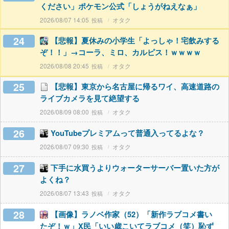
ください」ポケモン公式「しょうがねえなぁ」
2026/08/07 14:05
オタク
24
【悲報】夏休みの小学生「よっしゃ！宅飲みする
ぞ！！」→コーラ、ミロ、カルピス！ｗｗｗｗ
2026/08/08 20:45
オタク
25
【悲報】東京から名古屋に帰るワイ、高速道路の
ライブカメラを見て絶望する
2026/08/09 08:00
オタク
26
YouTubeプレミアムって普通入ってるよな？
2026/08/07 09:30
オタク
27
下手に水買うよりウォーターサーバー置いた方が
よくね？
2026/08/07 13:43
オタク
28
【画像】ラノベ作家（52）「新作ラブコメ書い
たぞ！ｗ」X民「いい歳こいてラブコメ（笑）恥ず