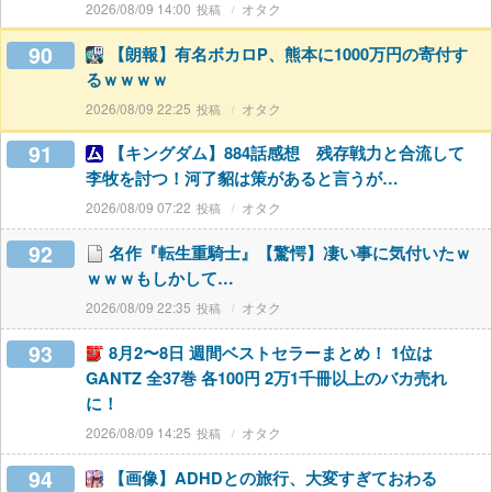
2026/08/09 14:00
オタク
90
【朗報】有名ボカロP、熊本に1000万円の寄付す
るｗｗｗｗ
2026/08/09 22:25
オタク
91
【キングダム】884話感想 残存戦力と合流して
李牧を討つ！河了貂は策があると言うが…
2026/08/09 07:22
オタク
92
名作『転生重騎士』【驚愕】凄い事に気付いたｗ
ｗｗｗもしかして…
2026/08/09 22:35
オタク
93
8月2〜8日 週間ベストセラーまとめ！ 1位は
GANTZ 全37巻 各100円 2万1千冊以上のバカ売れ
に！
2026/08/09 14:25
オタク
94
【画像】ADHDとの旅行、大変すぎておわる