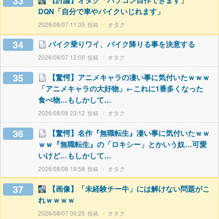
33
【討論】オタク「パソコン自作できます」
DQN「自分で車やバイクいじれます」
2026/08/07 11:35
オタク
34
バイク乗りワイ、バイク降りる事を決意する
2026/08/07 12:00
オタク
35
【驚愕】アニメキャラの凄い事に気付いたｗｗｗ
「アニメキャラの大好物」←これに1番多くなった
食べ物…もしかして…
2026/08/08 23:12
オタク
36
【驚愕】名作『無職転生』凄い事に気付いたｗｗ
ｗｗ『無職転生』の「ロキシー」とかいう奴…可愛
いけど…もしかして…
2026/08/08 19:58
オタク
37
【画像】「未経験チー牛」には解けない問題がこ
れｗｗｗｗ
2026/08/07 00:25
オタク