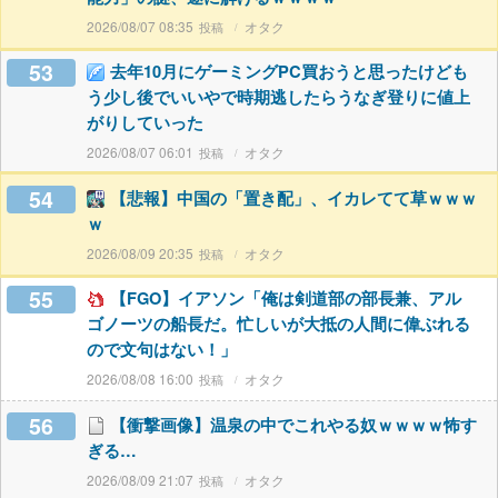
2026/08/07 08:35
オタク
53
去年10月にゲーミングPC買おうと思ったけども
う少し後でいいやで時期逃したらうなぎ登りに値上
がりしていった
2026/08/07 06:01
オタク
54
【悲報】中国の「置き配」、イカレてて草ｗｗｗ
ｗ
2026/08/09 20:35
オタク
55
【FGO】イアソン「俺は剣道部の部長兼、アル
ゴノーツの船長だ。忙しいが大抵の人間に偉ぶれる
ので文句はない！」
2026/08/08 16:00
オタク
56
【衝撃画像】温泉の中でこれやる奴ｗｗｗｗ怖す
ぎる…
2026/08/09 21:07
オタク