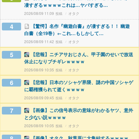
凄すぎるｗｗｗｗこれは…ヤバすぎる…
2026/08/09 11:09
オタク
4
【驚愕】名作『幽遊白書』が凄すぎる！！ 幽遊
白書（全19巻）←これ…もしかして…
2026/08/09 11:42
オタク
5
【悲報】ニチアサおじさん、甲子園のせいで放送
休止になりブチギレｗｗｗｗ
2026/08/09 10:35
オタク
6
【悲報】日本のソシャゲ界隈、謎の中国ソシャゲ
に覇権獲られて逝くｗｗｗｗ
2026/08/09 09:45
オタク
7
【画像】この信号表示の意味がわかるヤツ、意外
と少ない説ｗｗｗｗ
2026/08/09 10:05
オタク
8
【画像】オタク、秋葉原に大集結するｗｗｗｗ