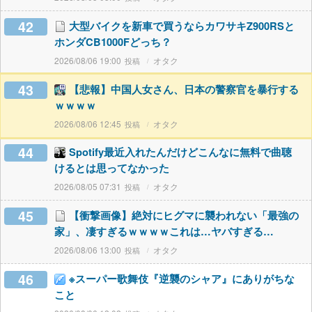
42
大型バイクを新車で買うならカワサキZ900RSと
ホンダCB1000Fどっち？
2026/08/06 19:00
オタク
43
【悲報】中国人女さん、日本の警察官を暴行する
ｗｗｗｗ
2026/08/06 12:45
オタク
44
Spotify最近入れたんだけどこんなに無料で曲聴
けるとは思ってなかった
2026/08/05 07:31
オタク
45
【衝撃画像】絶対にヒグマに襲われない「最強の
家」、凄すぎるｗｗｗｗこれは…ヤバすぎる…
2026/08/06 13:00
オタク
46
※スーパー歌舞伎『逆襲のシャア』にありがちな
こと