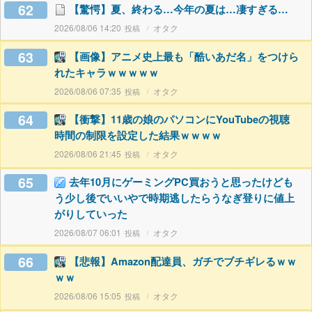
62
【驚愕】夏、終わる…今年の夏は…凄すぎる…
2026/08/06 14:20
オタク
63
【画像】アニメ史上最も「酷いあだ名」をつけら
れたキャラｗｗｗｗｗ
2026/08/06 07:35
オタク
64
【衝撃】11歳の娘のパソコンにYouTubeの視聴
時間の制限を設定した結果ｗｗｗｗ
2026/08/06 21:45
オタク
65
去年10月にゲーミングPC買おうと思ったけども
う少し後でいいやで時期逃したらうなぎ登りに値上
がりしていった
2026/08/07 06:01
オタク
66
【悲報】Amazon配達員、ガチでブチギレるｗｗ
ｗｗ
2026/08/06 15:05
オタク