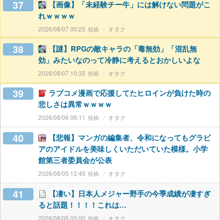
37
【画像】「未経験チー牛」には解けない問題がこ
れｗｗｗｗ
2026/08/07 00:25
オタク
38
【謎】RPGの敵キャラの「毒無効」「混乱無
効」みたいなのって冷静に考えるとおかしいよな
2026/08/07 10:35
オタク
39
ラブコメ漫画で応援してたヒロインが負けた時の
悲しさは異常ｗｗｗｗ
2026/08/06 06:11
オタク
40
【悲報】マンガの編集者、令和になってもグラビ
アのアイドルを美味しくいただいていた模様。小学
館第三者委員会が公表
2026/08/05 12:45
オタク
41
【凄い】日本人メジャー野手の今季成績が凄すぎ
ると話題！！！！これは…
2026/08/05 05:00
オタク