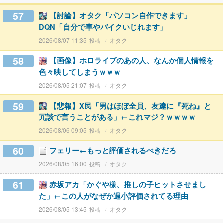
57
【討論】オタク「パソコン自作できます」
DQN「自分で車やバイクいじれます」
2026/08/07 11:35
オタク
58
【画像】ホロライブのあの人、なんか個人情報を
色々映してしまうｗｗｗ
2026/08/05 21:07
オタク
59
【悲報】X民「男はほぼ全員、友達に『死ね』と
冗談で言うことがある」←これマジ？ｗｗｗｗ
2026/08/06 09:05
オタク
60
フェリー←もっと評価されるべきだろ
2026/08/05 16:00
オタク
61
赤坂アカ「かぐや様、推しの子ヒットさせまし
た」←この人がなぜか過小評価されてる理由
2026/08/05 13:45
オタク