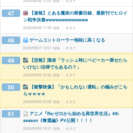
2026/08/06 12:02
オタク
47
【速報】とある魔術の禁書目録、最新刊でヒロイ
ン戦争決着wwwwwwwwwwwww
2026/08/06 17:35
オタク
48
ゲームコントローラー地味に高くなる
2026/08/07 12:01
オタク
49
【悲報】識者「ラッシュ時にベビーカー乗せたら
いけない法律でもあるの？」
2026/08/05 12:25
オタク
50
【衝撃映像】「かもしれない運転」の極みがこち
らｗｗｗｗ
2026/08/05 23:05
オタク
51
アニメ『Re:ゼロから始める異世界生活』4th
season《奪還編》PV公開！！！！
2026/08/06 15:51
オタク