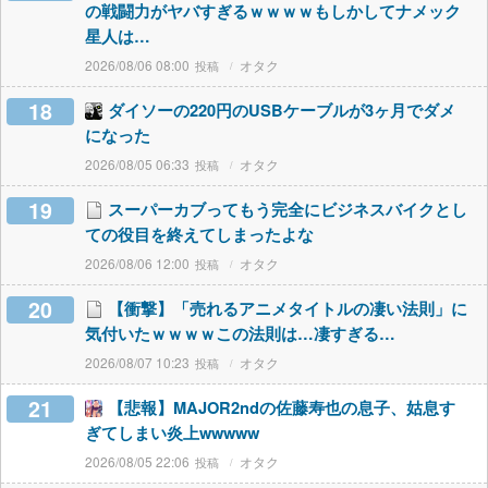
の戦闘力がヤバすぎるｗｗｗｗもしかしてナメック
星人は…
2026/08/06 08:00
オタク
18
ダイソーの220円のUSBケーブルが3ヶ月でダメ
になった
2026/08/05 06:33
オタク
19
スーパーカブってもう完全にビジネスバイクとし
ての役目を終えてしまったよな
2026/08/06 12:00
オタク
20
【衝撃】「売れるアニメタイトルの凄い法則」に
気付いたｗｗｗｗこの法則は…凄すぎる…
2026/08/07 10:23
オタク
21
【悲報】MAJOR2ndの佐藤寿也の息子、姑息す
ぎてしまい炎上wwwww
2026/08/05 22:06
オタク