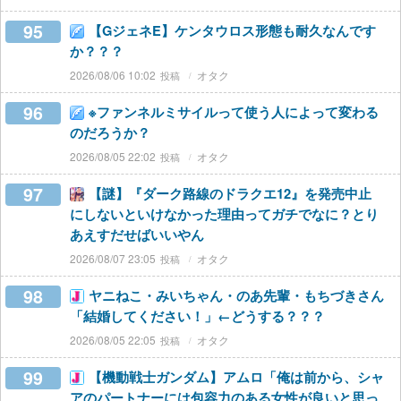
95
【GジェネE】ケンタウロス形態も耐久なんです
か？？？
2026/08/06 10:02
オタク
96
※ファンネルミサイルって使う人によって変わる
のだろうか？
2026/08/05 22:02
オタク
97
【謎】『ダーク路線のドラクエ12』を発売中止
にしないといけなかった理由ってガチでなに？とり
あえすだせばいいやん
2026/08/07 23:05
オタク
98
ヤニねこ・みいちゃん・のあ先輩・もちづきさん
「結婚してください！」←どうする？？？
2026/08/05 22:05
オタク
99
【機動戦士ガンダム】アムロ「俺は前から、シャ
アのパートナーには包容力のある女性が良いと思っ