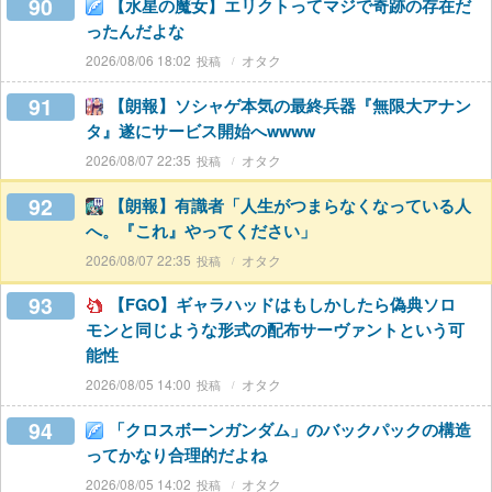
90
【水星の魔女】エリクトってマジで奇跡の存在だ
ったんだよな
2026/08/06 18:02
オタク
91
【朗報】ソシャゲ本気の最終兵器『無限大アナン
タ』遂にサービス開始へwwww
2026/08/07 22:35
オタク
92
【朗報】有識者「人生がつまらなくなっている人
へ。『これ』やってください」
2026/08/07 22:35
オタク
93
【FGO】ギャラハッドはもしかしたら偽典ソロ
モンと同じような形式の配布サーヴァントという可
能性
2026/08/05 14:00
オタク
94
「クロスボーンガンダム」のバックパックの構造
ってかなり合理的だよね
2026/08/05 14:02
オタク