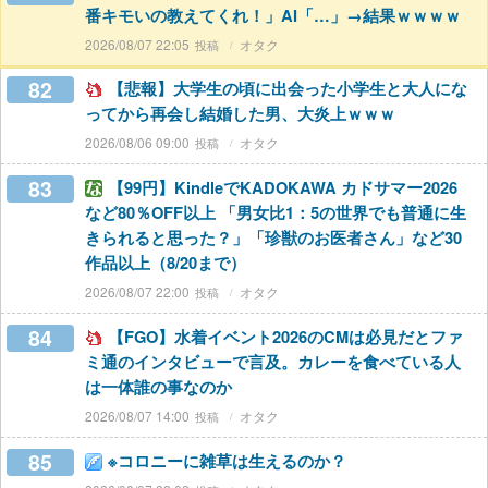
番キモいの教えてくれ！」AI「…」→結果ｗｗｗｗ
2026/08/07 22:05
オタク
82
【悲報】大学生の頃に出会った小学生と大人にな
ってから再会し結婚した男、大炎上ｗｗｗ
2026/08/06 09:00
オタク
83
【99円】KindleでKADOKAWA カドサマー2026
など80％OFF以上 「男女比1：5の世界でも普通に生
きられると思った？」「珍獣のお医者さん」など30
作品以上（8/20まで）
2026/08/07 22:00
オタク
84
【FGO】水着イベント2026のCMは必見だとファ
ミ通のインタビューで言及。カレーを食べている人
は一体誰の事なのか
2026/08/07 14:00
オタク
85
※コロニーに雑草は生えるのか？