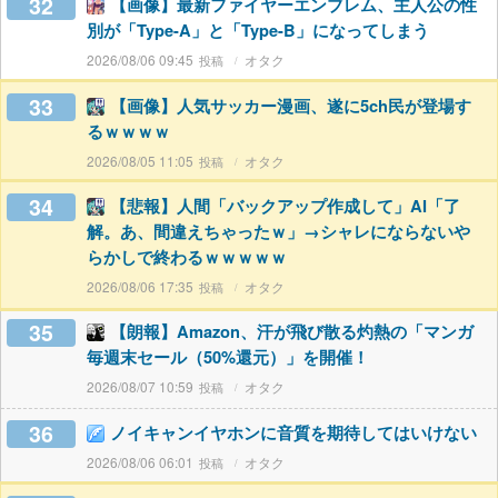
32
【画像】最新ファイヤーエンブレム、主人公の性
別が「Type-A」と「Type-B」になってしまう
2026/08/06 09:45
オタク
33
【画像】人気サッカー漫画、遂に5ch民が登場す
るｗｗｗｗ
2026/08/05 11:05
オタク
34
【悲報】人間「バックアップ作成して」AI「了
解。あ、間違えちゃったｗ」→シャレにならないや
らかしで終わるｗｗｗｗｗ
2026/08/06 17:35
オタク
35
【朗報】Amazon、汗が飛び散る灼熱の「マンガ
毎週末セール（50%還元）」を開催！
2026/08/07 10:59
オタク
36
ノイキャンイヤホンに音質を期待してはいけない
2026/08/06 06:01
オタク