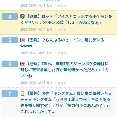
2026/08/07 14:45
オタク
4
【画像】ロッテ「アイスとコラボするポケモンを
ください」ポケモン公式「しょうがねえなぁ」
2026/08/07 14:05
オタク
5
【朗報】ぐらんぶるのヒロイン、遂にデレる
wwww
2026/08/07 13:45
オタク
6
【悲報】Z世代「求刑7年のジャンポケ斎藤は口
封じに被害者殺した方が量刑軽かっただろ」←1万
いいね
2026/08/07 12:45
オタク
7
【驚愕】名作『キングダム』凄い事に気付いたｗ
ｗｗｗキングダム「うおお！馬上で何十キロもある
鉾を振り回すぞ！」ワイ「握力何キロあんの？」←
これ…もしかして…