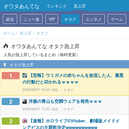
オワタあんてな
ランキング
急上昇
総合
ニュー速
VIP
オタク
エンタメ
ゲーム
ホーム
急上昇
オタク
オワタあんてな オタク急上昇
人気が急上昇しているまとめ（毎時更新）
オタク急上昇
1
【悲報】ウミガメの赤ちゃんを放流した人、最悪
の行動だと叩かれるｗｗｗｗ
2026/08/07 15:05
オタク
2
洋服の青山も空調ウェアを発売ｗｗｗ
2026/08/07 15:32
オタク
3
【速報】ホロライブのVtuber、劇場版メイドイ
ンアビスの主題歌決定wwwwwwwwww