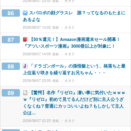
2026/08/07 22:02
オタク
86
スパロボの顔グラスレ 誰？ってなるのもたまに
あるよな
2026/08/07 14:02
オタク
87
【50％還元！】Amazon漫画週末セール開幕！
『アツいスポーツ漫画』3000冊以上が対象に！
2026/08/07 14:05
オタク
88
「ドラゴンボール」の孫悟飯という、格落ちと最
上位返り咲きを繰り返すお兄ちゃん・・・
2026/08/07 22:05
オタク
89
【驚愕】名作『リゼロ』凄い事に気付いたｗｗｗ
ｗ『リゼロ』初めて見てるんだけど別に主人公うざ
くなくね？普通にカッコいいよね？もしかして主人
公は…
2026/08/07 22:22
オタク