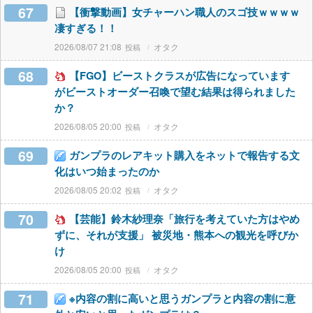
67
【衝撃動画】女チャーハン職人のスゴ技ｗｗｗｗ
凄すぎる！！
2026/08/07 21:08
オタク
68
【FGO】ビーストクラスが広告になっています
がビーストオーダー召喚で望む結果は得られました
か？
2026/08/05 20:00
オタク
69
ガンプラのレアキット購入をネットで報告する文
化はいつ始まったのか
2026/08/05 20:02
オタク
70
【芸能】鈴木紗理奈「旅行を考えていた方はやめ
ずに、それが支援」 被災地・熊本への観光を呼びか
け
2026/08/05 20:00
オタク
71
※内容の割に高いと思うガンプラと内容の割に意