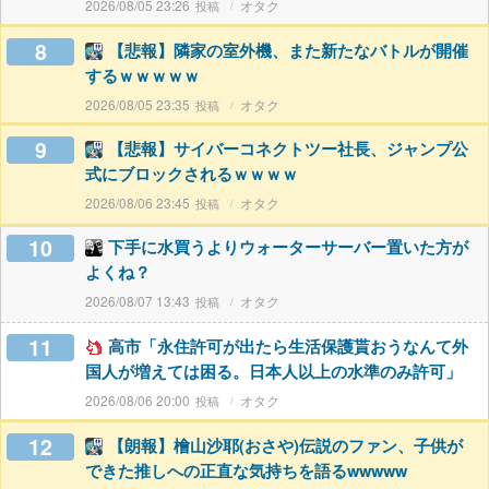
2026/08/05 23:26
オタク
8
【悲報】隣家の室外機、また新たなバトルが開催
するｗｗｗｗｗ
2026/08/05 23:35
オタク
9
【悲報】サイバーコネクトツー社長、ジャンプ公
式にブロックされるｗｗｗｗ
2026/08/06 23:45
オタク
10
下手に水買うよりウォーターサーバー置いた方が
よくね？
2026/08/07 13:43
オタク
11
高市「永住許可が出たら生活保護貰おうなんて外
国人が増えては困る。日本人以上の水準のみ許可」
2026/08/06 20:00
オタク
12
【朗報】檜山沙耶(おさや)伝説のファン、子供が
できた推しへの正直な気持ちを語るwwwww