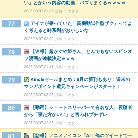
い」とかいう内容の動画、バズりまくるｗｗｗｗ
2026/08/07 21:25
オタク
77
アイナが乗っていた「高機動試作型ザク」ってよ
く考えると時系列がおかしいな
2026/08/07 02:02
オタク
78
【速報】超かぐや姫さん、とんでもないスピンオ
フ漫画が連載決定ｗｗｗ
2026/08/07 21:41
オタク
79
Kindleセールまとめ：8月の新刊もあり！週末の
マンガポイント還元キャンペーンがスタート！
2026/08/07 03:05
オタク
80
【動画】ショートスリーパーで有名な人、視聴者
から「寝た方がいい」と言われブチギレ
2026/08/07 22:05
オタク
81
【悲報】アニメアイコン「AI！俺のツイートで一