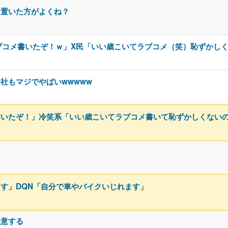
ー置いた方がよくね？
ブコメ書いたぞ！ｗ」X民「いい歳こいてラブコメ（笑）恥ずかし
社もマジでやばいwwwww
書いたぞ！」冷笑系「いい歳こいてラブコメ書いて恥ずかしくない
る
す」DQN「自分で車やバイクいじれます」
決意する