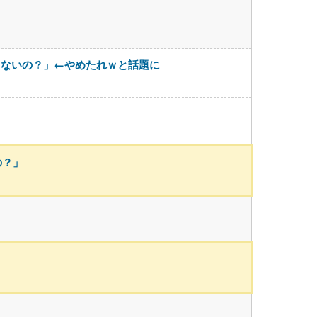
くないの？」←やめたれｗと話題に
の？」