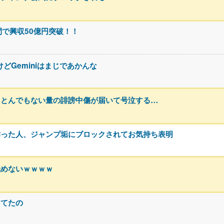
間で興収50億円突破！！
けどGeminiはまじであかんな
、とんでもない量の誹謗中傷が届いて号泣する…
作った人、ジャンプ垢にブロックされてお気持ち表明
読めないｗｗｗｗ
ってたの