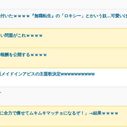
気付いたｗｗｗｗ『無職転生』の「ロキシー」とかいう奴…可愛い
ない問題がこれｗｗｗｗ
の報酬を公開するｗｗｗｗ
版メイドインアビスの主題歌決定wwwwwwwwww
す
めに全力で痩せてムキムキマッチョになるぞ！」→結果ｗｗｗｗ