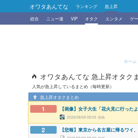
オワタあんてな
ランキング
急上昇
総合
ニュー速
VIP
オタク
エンタメ
ゲ
ホーム
オワタあんてな 急上昇オタク
人気が急上昇しているまとめ（毎時更新）
急上昇オタクまとめ
1
【画像】女子大生「花火見に行った
2026/08/09 08:05
2
【悲報】東京から名古屋に帰るワイ
2026/08/09 08:00