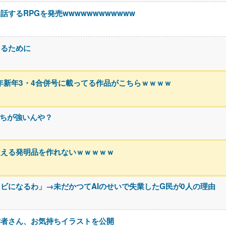
するRPGを発売wwwwwwwwwwww
えるために
5年新年3・4合併号に載ってる作品がこちらｗｗｗｗ
っちが強いんや？
超える発明品を作れないｗｗｗｗｗ
クビになるわ」→未だかつてAIのせいで失業したG民が0人の理由
作者さん、お気持ちイラストを公開