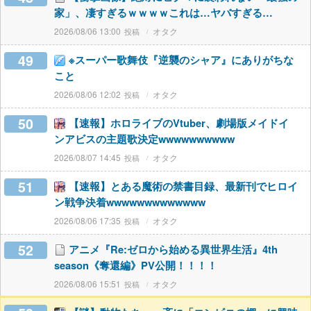
家」、凄すぎるｗｗｗｗこれは…ヤバすぎる…
2026/08/06 13:00
オタク
49
※スーパー歌舞伎『逆襲のシャア』にありがちな
こと
2026/08/06 12:02
オタク
50
【速報】ホロライブのVtuber、劇場版メイドイ
ンアビスの主題歌決定wwwwwwwwww
2026/08/07 14:45
オタク
51
【速報】とある魔術の禁書目録、最新刊でヒロイ
ン戦争決着wwwwwwwwwwwww
2026/08/06 17:35
オタク
52
アニメ『Re:ゼロから始める異世界生活』4th
season《奪還編》PV公開！！！！
2026/08/06 15:51
オタク