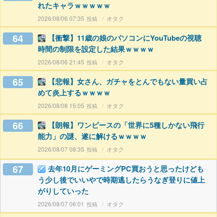
れたキャラｗｗｗｗｗ
2026/08/06 07:35
オタク
64
【衝撃】11歳の娘のパソコンにYouTubeの視聴
時間の制限を設定した結果ｗｗｗｗ
2026/08/06 21:45
オタク
65
【悲報】女さん、ガチャをとんでもない量買い占
めて炎上するｗｗｗｗ
2026/08/08 15:05
オタク
66
【朗報】ワンピースの「世界に5種しかない飛行
能力」の謎、遂に解けるｗｗｗｗ
2026/08/07 08:35
オタク
67
去年10月にゲーミングPC買おうと思ったけども
う少し後でいいやで時期逃したらうなぎ登りに値上
がりしていった
2026/08/07 06:01
オタク