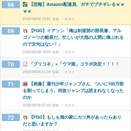
68
【悲報】Amazon配達員、ガチでブチギレるｗｗ
ｗｗ
2026/08/06 15:05
オタク
69
【FGO】イアソン「俺は剣道部の部長兼、アル
ゴノーツの船長だ。忙しいが大抵の人間に偉ぶれる
ので文句はない！」
2026/08/08 16:00
オタク
70
「プリコネ」×「ウマ娘」コラボ決定！！！！
2026/08/09 01:00
オタク
71
【画像】週刊少年ジャンプさん ついに100万部
を割ってしまう。何故ジャンプは読まれなくなった
のか
2026/08/06 07:45
オタク
72
【FGO】もしも海の家にカツ丼があったらあり
だと思いますか？