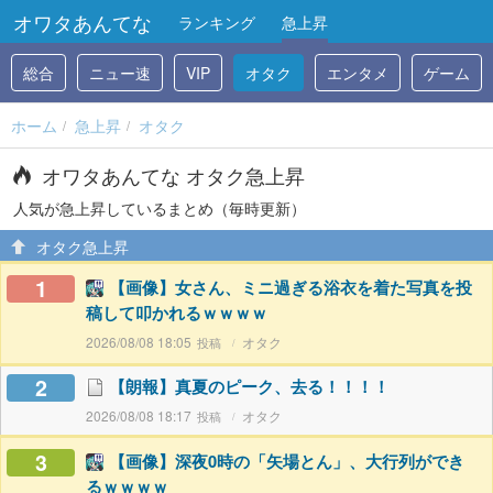
オワタあんてな
ランキング
急上昇
総合
ニュー速
VIP
オタク
エンタメ
ゲーム
ホーム
急上昇
オタク
オワタあんてな オタク急上昇
人気が急上昇しているまとめ（毎時更新）
オタク急上昇
1
【画像】女さん、ミニ過ぎる浴衣を着た写真を投
稿して叩かれるｗｗｗｗ
2026/08/08 18:05
オタク
2
【朗報】真夏のピーク、去る！！！！
2026/08/08 18:17
オタク
3
【画像】深夜0時の「矢場とん」、大行列ができ
るｗｗｗｗ