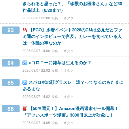
きられると思った？」「珍獣のお医者さん」など30
作品以上（8/20まで）
2026/08/07 22:00
オタク
83
【FGO】水着イベント2026のCMは必見だとファ
ミ通のインタビューで言及。カレーを食べている人
は一体誰の事なのか
2026/08/07 14:00
オタク
84
※コロニーに雑草は生えるのか？
2026/08/07 22:02
オタク
85
スパロボの顔グラスレ 誰？ってなるのもたまに
あるよな
2026/08/07 14:02
オタク
86
【50％還元！】Amazon漫画週末セール開幕！
『アツいスポーツ漫画』3000冊以上が対象に！
2026/08/07 14:05
オタク