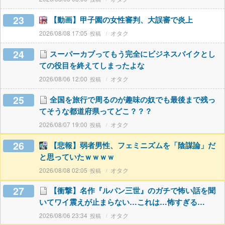
23
【動画】甲子園の女性審判、大誤審で炎上
2026/08/08 17:05
オタク
24
スーパーカブってもう完全にビジネスバイクとし
ての役目を終えてしまったよな
2026/08/06 12:00
オタク
25
全国を旅行で周るのが趣味の奴でも最後まで残っ
てそうな都道府県ってどこ？？？
2026/08/07 19:00
オタク
26
【悲報】弱者男性、フェミニズムを「陰謀論」だ
と思っていたｗｗｗｗ
2026/08/08 02:05
オタク
27
【衝撃】名作『ルパン三世』のガチで怖い話を聞
いてワイ震えが止まらない…これは…怖すぎる…
2026/08/06 23:34
オタク