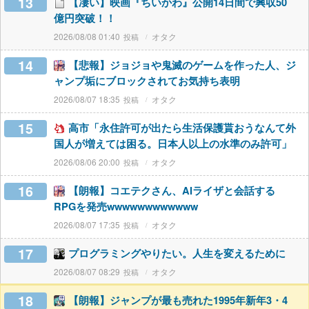
13
【凄い】映画『ちいかわ』公開14日間で興収50
億円突破！！
2026/08/08 01:40
オタク
14
【悲報】ジョジョや鬼滅のゲームを作った人、ジ
ャンプ垢にブロックされてお気持ち表明
2026/08/07 18:35
オタク
15
高市「永住許可が出たら生活保護貰おうなんて外
国人が増えては困る。日本人以上の水準のみ許可」
2026/08/06 20:00
オタク
16
【朗報】コエテクさん、AIライザと会話する
RPGを発売wwwwwwwwwwww
2026/08/07 17:35
オタク
17
プログラミングやりたい。人生を変えるために
2026/08/07 08:29
オタク
18
【朗報】ジャンプが最も売れた1995年新年3・4