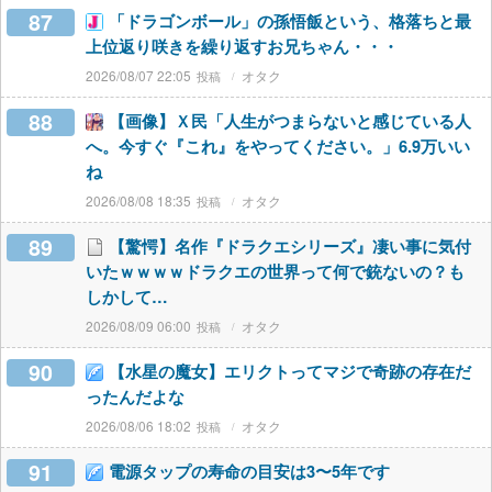
87
「ドラゴンボール」の孫悟飯という、格落ちと最
上位返り咲きを繰り返すお兄ちゃん・・・
2026/08/07 22:05
オタク
88
【画像】Ｘ民「人生がつまらないと感じている人
へ。今すぐ『これ』をやってください。」6.9万いい
ね
2026/08/08 18:35
オタク
89
【驚愕】名作『ドラクエシリーズ』凄い事に気付
いたｗｗｗｗドラクエの世界って何で銃ないの？も
しかして…
2026/08/09 06:00
オタク
90
【水星の魔女】エリクトってマジで奇跡の存在だ
ったんだよな
2026/08/06 18:02
オタク
91
電源タップの寿命の目安は3〜5年です