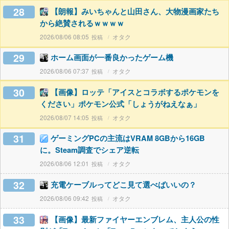
28
【朗報】みいちゃんと山田さん、大物漫画家たち
から絶賛されるｗｗｗｗ
2026/08/06 08:05
オタク
29
ホーム画面が一番良かったゲーム機
2026/08/06 07:37
オタク
30
【画像】ロッテ「アイスとコラボするポケモンを
ください」ポケモン公式「しょうがねえなぁ」
2026/08/07 14:05
オタク
31
ゲーミングPCの主流はVRAM 8GBから16GB
に。Steam調査でシェア逆転
2026/08/06 12:01
オタク
32
充電ケーブルってどこ見て選べばいいの？
2026/08/06 09:42
オタク
33
【画像】最新ファイヤーエンブレム、主人公の性