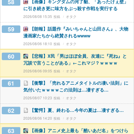
58
【画像】キングダムの河了貂、「あったけぇ壁」
に引き続き更に味方をぶっ殺す作戦を実行する
2026/08/08 15:35
オタク
59
【朗報】話題作『みいちゃんと山田さん』、大物
漫画家たちから絶賛されるwwww
2026/08/06 18:10
オタク
60
【悲報】X民「男はほぼ全員、友達に『死ね』と
冗談で言うことがある」←これマジ？ｗｗｗｗ
2026/08/06 09:05
オタク
61
【衝撃】「売れるアニメタイトルの凄い法則」に
気付いたｗｗｗｗこの法則は…凄すぎる…
2026/08/07 10:23
オタク
62
【驚愕】夏、終わる…今年の夏は…凄すぎる…
2026/08/06 14:20
オタク
63
【画像】アニメ史上最も「酷いあだ名」をつけら