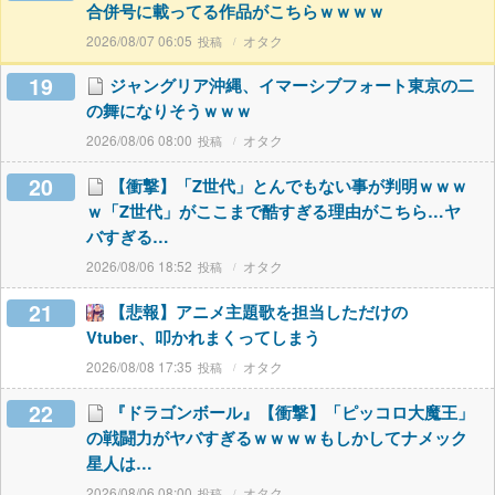
合併号に載ってる作品がこちらｗｗｗｗ
2026/08/07 06:05
オタク
19
ジャングリア沖縄、イマーシブフォート東京の二
の舞になりそうｗｗｗ
2026/08/06 08:00
オタク
20
【衝撃】「Z世代」とんでもない事が判明ｗｗｗ
ｗ「Z世代」がここまで酷すぎる理由がこちら…ヤ
バすぎる…
2026/08/06 18:52
オタク
21
【悲報】アニメ主題歌を担当しただけの
Vtuber、叩かれまくってしまう
2026/08/08 17:35
オタク
22
『ドラゴンボール』【衝撃】「ピッコロ大魔王」
の戦闘力がヤバすぎるｗｗｗｗもしかしてナメック
星人は…
2026/08/06 08:00
オタク