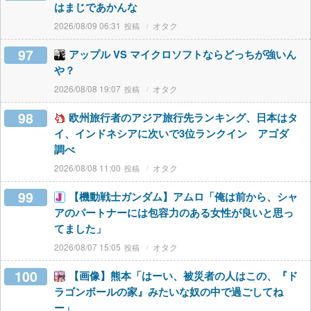
はまじであかんな
2026/08/09 06:31
オタク
97
アップル VS マイクロソフトならどっちが強いん
や？
2026/08/08 19:07
オタク
98
欧州旅行者のアジア旅行先ランキング、日本はタ
イ、インドネシアに次いで3位ランクイン アゴダ
調べ
2026/08/08 11:00
オタク
99
【機動戦士ガンダム】アムロ「俺は前から、シャ
アのパートナーには包容力のある女性が良いと思っ
てました」
2026/08/07 15:05
オタク
100
【画像】熊本「はーい、被災者の人はこの、『ド
ラゴンボールの家』みたいな奴の中で過ごしてね
ー」