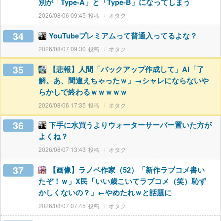
別が「Type-A」と「Type-B」になってしまう
2026/08/06 09:45
オタク
34
YouTubeプレミアムって普通入ってるよな？
2026/08/07 09:30
オタク
35
【悲報】人間「バックアップ作成して」AI「了
解。あ、間違えちゃったｗ」→シャレにならないや
らかしで終わるｗｗｗｗｗ
2026/08/06 17:35
オタク
36
下手に水買うよりウォーターサーバー置いた方が
よくね？
2026/08/07 13:43
オタク
37
【画像】ラノベ作家（52）「新作ラブコメ書い
たぞ！ｗ」X民「いい歳こいてラブコメ（笑）恥ず
かしくないの？」←やめたれｗと話題に
2026/08/07 07:45
オタク