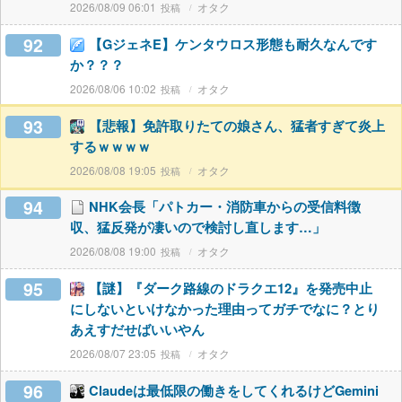
2026/08/09 06:01
オタク
92
【GジェネE】ケンタウロス形態も耐久なんです
か？？？
2026/08/06 10:02
オタク
93
【悲報】免許取りたての娘さん、猛者すぎて炎上
するｗｗｗｗ
2026/08/08 19:05
オタク
94
NHK会長「パトカー・消防車からの受信料徴
収、猛反発が凄いので検討し直します…」
2026/08/08 19:00
オタク
95
【謎】『ダーク路線のドラクエ12』を発売中止
にしないといけなかった理由ってガチでなに？とり
あえすだせばいいやん
2026/08/07 23:05
オタク
96
Claudeは最低限の働きをしてくれるけどGemini