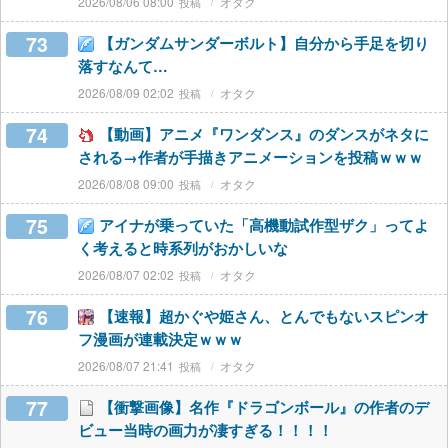
2026/08/06 08:00
オタク
73
【ガンダムサンダーボルト】自分から手足を切り
落すなんて…
2026/08/09 02:02
オタク
74
【動画】アニメ『ワンダンス』のダンスがネタに
される→作者が手描きアニメーションを投稿ｗｗｗ
2026/08/08 09:00
オタク
75
アイナが乗っていた「高機動試作型ザク」ってよ
く考えると時系列がおかしいな
2026/08/07 02:02
オタク
76
【速報】超かぐや姫さん、とんでもないスピンオ
フ漫画が連載決定ｗｗｗ
2026/08/07 21:41
オタク
77
【衝撃画像】名作『ドラゴンボール』の作者のデ
ビュー当時の画力が凄すぎる！！！！