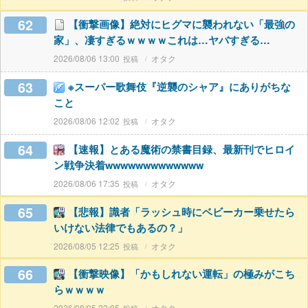
62
【衝撃画像】絶対にヒグマに襲われない「最強の
家」、凄すぎるｗｗｗｗこれは…ヤバすぎる…
2026/08/06 13:00
オタク
63
※スーパー歌舞伎『逆襲のシャア』にありがちな
こと
2026/08/06 12:02
オタク
64
【速報】とある魔術の禁書目録、最新刊でヒロイ
ン戦争決着wwwwwwwwwwwww
2026/08/06 17:35
オタク
65
【悲報】識者「ラッシュ時にベビーカー乗せたら
いけない法律でもあるの？」
2026/08/05 12:25
オタク
66
【衝撃映像】「かもしれない運転」の極みがこち
らｗｗｗｗ
2026/08/05 23:05
オタク