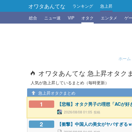
オワタあんてな
ランキング
急上昇
総合
ニュー速
VIP
オタク
エンタメ
ゲ
ホーム
オワタあんてな 急上昇オタク
人気が急上昇しているまとめ（毎時更新）
急上昇オタクまとめ
1
【悲報】オタク男子の理想「ACが好
2026/08/08 01:05
2
【衝撃】中国人の美女がヤバすぎる
2026/08/08 01:00