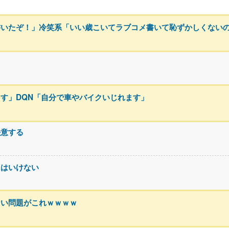
書いたぞ！」冷笑系「いい歳こいてラブコメ書いて恥ずかしくない
る
す」DQN「自分で車やバイクいじれます」
決意する
てはいけない
ない問題がこれｗｗｗｗ