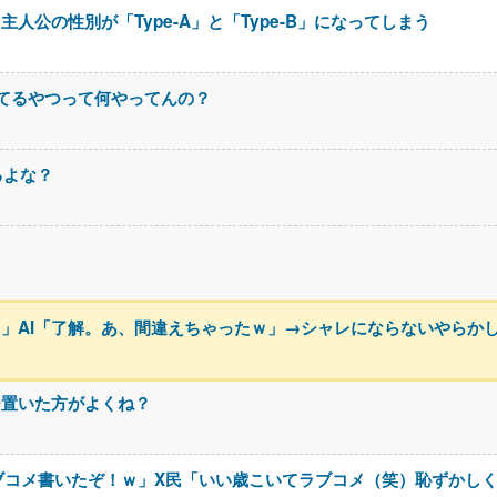
公の性別が「Type-A」と「Type-B」になってしまう
ってるやつって何やってんの？
るよな？
」AI「了解。あ、間違えちゃったｗ」→シャレにならないやらか
ー置いた方がよくね？
ブコメ書いたぞ！ｗ」X民「いい歳こいてラブコメ（笑）恥ずかし