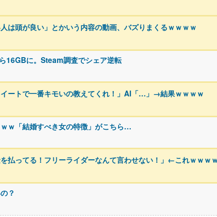
い人は頭が良い」とかいう内容の動画、バズりまくるｗｗｗｗ
ら16GBに。Steam調査でシェア逆転
ツイートで一番キモいの教えてくれ！」AI「…」→結果ｗｗｗｗ
ｗｗｗ「結婚すべき女の特徴」がこちら…
金を払ってる！フリーライダーなんて言わせない！」←これｗｗｗ
いの？