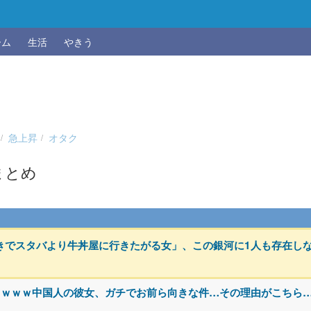
ーム
生活
やきう
急上昇
オタク
まとめ
きでスタバより牛丼屋に行きたがる女」、この銀河に1人も存在し
ｗｗｗｗ中国人の彼女、ガチでお前ら向きな件…その理由がこちら