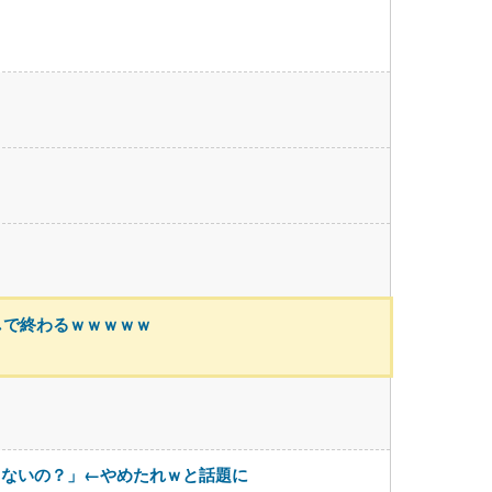
しで終わるｗｗｗｗｗ
くないの？」←やめたれｗと話題に