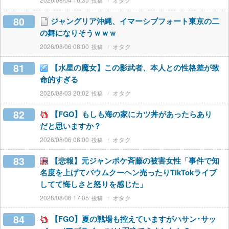
80
ジャングリア沖縄、イマーシブフォート東京の二
の舞になりそうｗｗｗ
2026/08/06 08:00
オタク
81
【水星の魔女】この影武者、本人との性格差が致
命的すぎる
2026/08/03 20:02
オタク
82
【FGO】もしも海の家にカツ丼があったらあり
だと思いますか？
2026/08/06 08:00
オタク
83
【悲報】元ジャンポケ斉藤の被害女性「事件で知
名度を上げてバウムクーヘン売ったりTikTokライブ
してて悔しさと怒りを感じた」
2026/08/06 17:05
オタク
84
【FGO】夏の戦場も控えていますがハサン･サッ