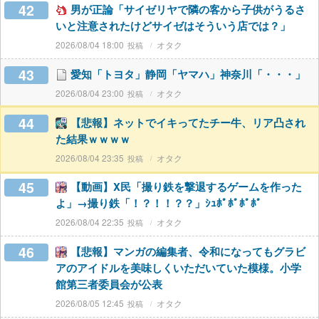
42
男が正論「サイゼリヤで隣の客から子供がうるさ
いと注意されたけどサイゼはそういう店では？」
2026/08/04 18:00
オタク
43
愛知「トヨタ」静岡「ヤマハ」神奈川「・・・」
2026/08/04 23:00
オタク
44
【悲報】ネットでイキってたチー牛、リア凸され
た結果ｗｗｗｗ
2026/08/04 23:35
オタク
45
【動画】X民「撮り鉄を撃退するゲームを作った
よ」→撮り鉄「！？！！？？」ｼｭﾎﾟﾎﾟﾎﾟﾎﾟ
2026/08/04 22:35
オタク
46
【悲報】マンガの編集者、令和になってもグラビ
アのアイドルを美味しくいただいていた模様。小学
館第三者委員会が公表
2026/08/05 12:45
オタク