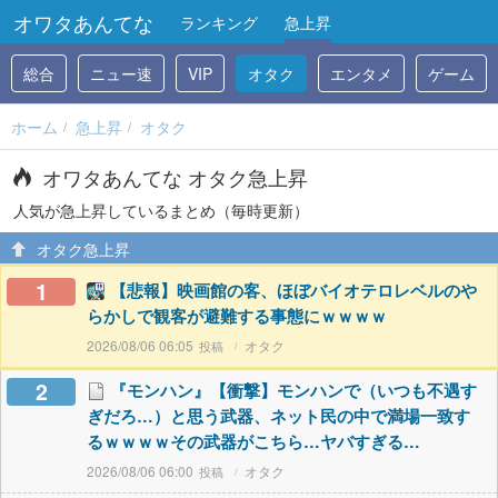
オワタあんてな
ランキング
急上昇
総合
ニュー速
VIP
オタク
エンタメ
ゲーム
ホーム
急上昇
オタク
オワタあんてな オタク急上昇
人気が急上昇しているまとめ（毎時更新）
オタク急上昇
1
【悲報】映画館の客、ほぼバイオテロレベルのや
らかしで観客が避難する事態にｗｗｗｗ
2026/08/06 06:05
オタク
2
『モンハン』【衝撃】モンハンで（いつも不遇す
ぎだろ…）と思う武器、ネット民の中で満場一致す
るｗｗｗｗその武器がこちら…ヤバすぎる…
2026/08/06 06:00
オタク