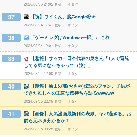
2026/08/05 21:02
オタク
37
【祝】ワイくん、脱Google🥺🎉
2026/08/04 17:41
オタク
38
「ゲーミングはWindows一択」←これ
2026/08/04 12:01
オタク
39
【悲報】サッカー日本代表の奥さん「1人で育児
してる気になっちゃって（泣）」
2026/08/04 12:00
オタク
40
【朗報】檜山沙耶(おさや)伝説のファン、子供が
できた推しへの正直な気持ちを語るwwwww
2026/08/05 22:35
オタク
41
【画像】人気漫画最新刊の表紙、ヤバ過ぎる。お
前ら元ネタ分かるか？
2026/08/05 00:25
オタク