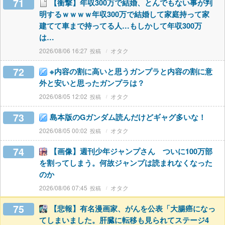
71
【衝撃】年収300万で結婚、とんでもない事が判
明するｗｗｗｗ年収300万で結婚して家庭持って家
建てて車まで持ってる人…もしかして年収300万
は…
2026/08/06 16:27
オタク
72
※内容の割に高いと思うガンプラと内容の割に意
外と安いと思ったガンプラは？
2026/08/05 12:02
オタク
73
島本版のGガンダム読んだけどギャグ多いな！
2026/08/05 00:02
オタク
74
【画像】週刊少年ジャンプさん ついに100万部
を割ってしまう。何故ジャンプは読まれなくなった
のか
2026/08/06 07:45
オタク
75
【悲報】有名漫画家、がんを公表「大腸癌になっ
てしまいました。肝臓に転移も見られてステージ4