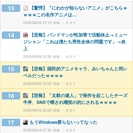
13
【驚愕】「にわかが知らないアニメ」がこちらｗ
ｗｗｗこの名作アニメは…
2026/08/03 23:10
オタク
14
【悲報】バンドマンが性加害で活動休止→ミュー
ジシャン「これは僕たち男性全体の問題です」→炎
上
2026/08/04 20:35
オタク
15
【悲報】国民的アニメキャラ、みいちゃんと同レ
ベルだったｗｗｗｗ
2026/08/03 22:05
オタク
16
【悲報】「太鼓の達人」で発作を起こしたチーズ
牛丼、SNSで晒され嘲笑の的にされるｗｗｗｗ
2026/08/05 22:05
オタク
17
もうWindows要らないってなった
2026/08/04 07:34
オタク