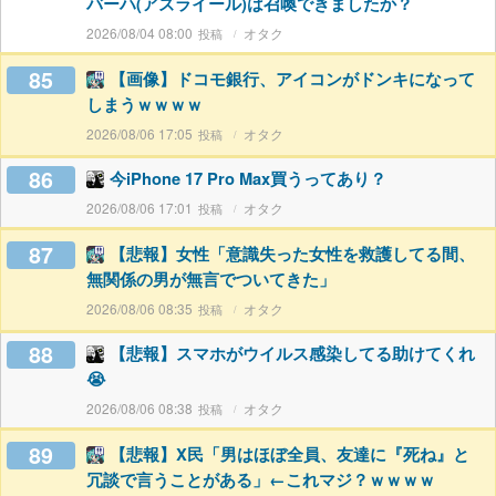
バーハ(アズライール)は召喚できましたか？
2026/08/04 08:00
オタク
85
【画像】ドコモ銀行、アイコンがドンキになって
しまうｗｗｗｗ
2026/08/06 17:05
オタク
86
今iPhone 17 Pro Max買うってあり？
2026/08/06 17:01
オタク
87
【悲報】女性「意識失った女性を救護してる間、
無関係の男が無言でついてきた」
2026/08/06 08:35
オタク
88
【悲報】スマホがウイルス感染してる助けてくれ
😭
2026/08/06 08:38
オタク
89
【悲報】X民「男はほぼ全員、友達に『死ね』と
冗談で言うことがある」←これマジ？ｗｗｗｗ