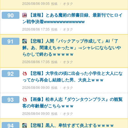
2026/08/06 09:05
オタク
90
【速報】とある魔術の禁書目録、最新刊でヒロイ
ン戦争決着wwwwwwwwwwwww
2026/08/06 17:35
オタク
91
【悲報】人間「バックアップ作成して」AI「了
解。あ、間違えちゃったｗ」→シャレにならないや
らかしで終わるｗｗｗｗｗ
2026/08/06 17:35
オタク
92
【悲報】大学生の頃に出会った小学生と大人にな
ってから再会し結婚した男、大炎上ｗｗｗ
2026/08/06 09:00
オタク
93
【画像】松本人志『ダウンタウンプラス』の観覧
客の年齢層がこちらｗｗｗ
2026/08/04 09:00
オタク
94
【悲報】黒人、卑怯すぎて炎上するｗｗｗｗ