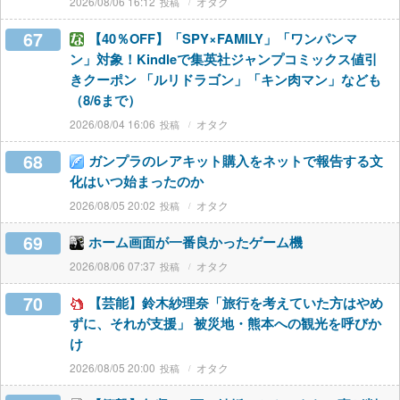
2026/08/06 16:12
オタク
67
【40％OFF】「SPY×FAMILY」「ワンパンマ
ン」対象！Kindleで集英社ジャンプコミックス値引
きクーポン 「ルリドラゴン」「キン肉マン」なども
（8/6まで）
2026/08/04 16:06
オタク
68
ガンプラのレアキット購入をネットで報告する文
化はいつ始まったのか
2026/08/05 20:02
オタク
69
ホーム画面が一番良かったゲーム機
2026/08/06 07:37
オタク
70
【芸能】鈴木紗理奈「旅行を考えていた方はやめ
ずに、それが支援」 被災地・熊本への観光を呼びか
け
2026/08/05 20:00
オタク