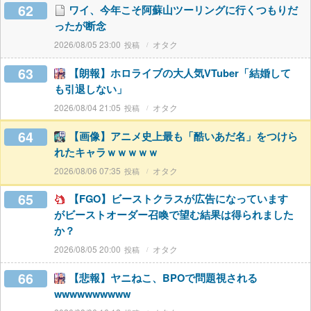
62
ワイ、今年こそ阿蘇山ツーリングに行くつもりだ
ったが断念
2026/08/05 23:00
オタク
63
【朗報】ホロライブの大人気VTuber「結婚して
も引退しない」
2026/08/04 21:05
オタク
64
【画像】アニメ史上最も「酷いあだ名」をつけら
れたキャラｗｗｗｗｗ
2026/08/06 07:35
オタク
65
【FGO】ビーストクラスが広告になっています
がビーストオーダー召喚で望む結果は得られました
か？
2026/08/05 20:00
オタク
66
【悲報】ヤニねこ、BPOで問題視される
wwwwwwwwww