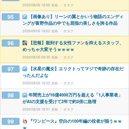
2026/08/06 18:05
オタク
95
【画像あり】リーンの翼とかいう物語のエンディ
ングが富野作品の中でも屈指の美しさを誇る作品
2026/08/06 18:02
オタク
96
【悲報】殺到する女性ファンを抑えるスタッフ、
めっちゃ大変そうｗｗｗｗ
2026/08/06 09:35
オタク
97
【水星の魔女】エリクトってマジで奇跡の存在だ
ったんだよな
2026/08/06 18:02
オタク
98
年間売上が16億4000万円を超える「1人事業者」
がAIの支援を受けて2年で約3倍に急増
2026/08/06 18:01
オタク
99
『ワンピース』空白の100年編の役者が揃うｗｗ
ｗ