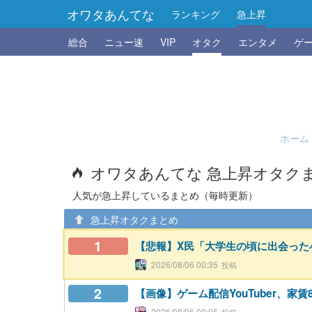
オワタあんてな
ランキング
急上昇
総合
ニュー速
VIP
オタク
エンタメ
ゲ
ホーム
オワタあんてな 急上昇オタク
人気が急上昇しているまとめ（毎時更新）
急上昇オタクまとめ
1
【悲報】X民「大学生の頃に出会った
2026/08/06 00:35
2
【画像】ゲーム配信YouTuber、
2026/08/06 00:05