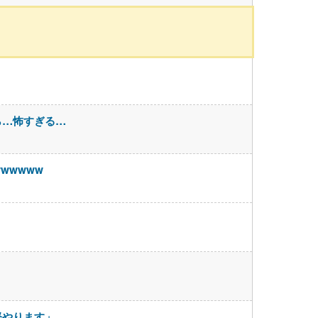
ら…怖すぎる…
wwwww
督やります」