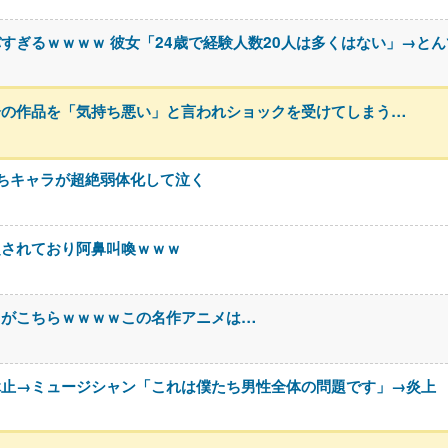
すぎるｗｗｗｗ 彼女「24歳で経験人数20人は多くはない」→と
分の作品を「気持ち悪い」と言われショックを受けてしまう…
ちキャラが超絶弱体化して泣く
定されており阿鼻叫喚ｗｗｗ
」がこちらｗｗｗｗこの名作アニメは…
休止→ミュージシャン「これは僕たち男性全体の問題です」→炎上