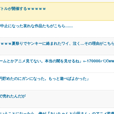
バトルが開催するｗｗｗｗｗ
作が中止になった哀れな作品たちがこちら……
ｗｗｗｗ夏祭りでヤンキーに絡まれたワイ、泣く…その理由がこち
ムとかアニメ見てない。本当の闇を見せるね」←170000バズww
円貯めたのにガンになった。もっと遊べばよかった」
いで売れたんだが
ということになったら、俺が『みいちゃんと山田さん』のアニメ監