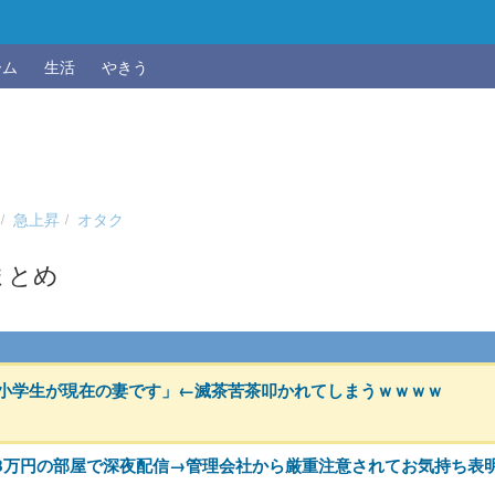
ーム
生活
やきう
急上昇
オタク
まとめ
小学生が現在の妻です」←滅茶苦茶叩かれてしまうｗｗｗｗ
家賃8万円の部屋で深夜配信→管理会社から厳重注意されてお気持ち表