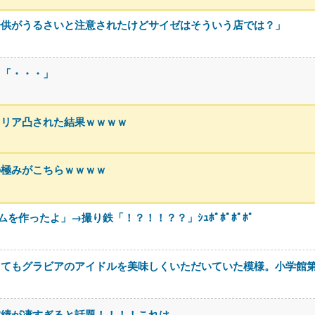
子供がうるさいと注意されたけどサイゼはそういう店では？」
川「・・・」
、リア凸された結果ｗｗｗｗ
の極みがこちらｗｗｗｗ
作ったよ」→撮り鉄「！？！！？？」ｼｭﾎﾟﾎﾟﾎﾟﾎﾟ
ってもグラビアのアイドルを美味しくいただいていた模様。小学館
成績が凄すぎると話題！！！！これは…