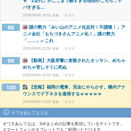
ｗ「Z世代」がここまで酷すぎる理由がこちら…ヤ
バすぎる…
2026/08/06 18:52
オタク
98
謎の勢力「みい山のアニメ化反対！不謹慎！」ア
ニメ会社「もちづきさんアニメ化！」謎の勢力
「……」←これ
2026/08/05 22:35
オタク
99
【動画】大阪府警に射殺されたオッサン、めちゃ
めちゃ苦しそうに死ぬ
2026/08/06 19:05
オタク
100
【悲報】福岡の電車、完全にやらかす。構内アナ
ウンスでド下ネタを連発するｗｗｗｗｗ
2026/08/06 19:05
オタク
オワタあんてなとは
オワタあんてなは、2chまとめの記事を配信しているサイトです。
スマートフォンやタブレットでもご利用いただけます。