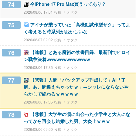
74
今iPhone 17 Pro Max買うってあり？
2026/08/06 17:01
オタク
75
アイナが乗っていた「高機動試作型ザク」ってよ
く考えると時系列がおかしいな
2026/08/07 02:02
オタク
76
【速報】とある魔術の禁書目録、最新刊でヒロイ
ン戦争決着wwwwwwwwwwwww
2026/08/06 17:35
オタク
77
【悲報】人間「バックアップ作成して」AI「了
解。あ、間違えちゃったｗ」→シャレにならないや
らかしで終わるｗｗｗｗｗ
2026/08/06 17:35
オタク
78
【悲報】大学生の頃に出会った小学生と大人にな
ってから再会し結婚した男、大炎上ｗｗｗ
2026/08/06 09:00
オタク