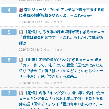
4
森川ジョージ「みい山アンチは正義を主張する前
に漫画の無断転載をやめろよ」←これwwww
2026/08/06 13:45
オタク
5
【驚愕】なろう系の錬金術師が凄すぎるｗｗｗｗ
「職業は錬金術師です」←これ…もしかして錬金術
師は…
2026/08/06 13:40
オタク
6
【衝撃】老害の親父がヤバすぎるｗｗｗｗ 親父
「カレー作って」俺「はい」親父「玉ねぎはみじん
切りで炒めて」俺「はい（めんどくさいからジュー
サー使お）」俺「できた」→結果…
2026/08/06 11:39
オタク
7
【驚愕】名作『キングダム』凄い事に気付いたｗ
ｗｗｗキングダム「うおお！馬上で何十キロもある
鉾を振り回すぞ！」ワイ「握力何キロあんの？」←