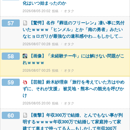
化はいつ始まったのか
2026/08/05 20:02
オタク
57
【驚愕】名作『葬送のフリーレン』凄い事に気付
いたｗｗｗｗ「ヒンメル」とか「南の勇者」みたい
なヒョロガリが最強なの違和感やわ…もしかして…
2026/08/07 00:28
オタク
58
【画像】「未経験チー牛」には解けない問題がこ
れｗｗｗｗ
2026/08/07 00:25
オタク
59
【芸能】鈴木紗理奈「旅行を考えていた方はやめ
ずに、それが支援」 被災地・熊本への観光を呼びか
け
2026/08/05 20:00
オタク
60
【衝撃】年収300万で結婚、とんでもない事が判
明するｗｗｗｗ年収300万で結婚して家庭持って家
建てて車まで持ってる人…もしかして年収300万