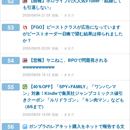
52
【朗報】ホロライブの大人気VTuber「結婚して
も引退しない」
2026/08/04 21:05
オタク
53
【FGO】ビーストクラスが広告になっています
がビーストオーダー召喚で望む結果は得られました
か？
2026/08/05 20:00
オタク
54
【悲報】ヤニねこ、BPOで問題視される
wwwwwwwwww
2026/08/06 16:12
オタク
55
【40％OFF】「SPY×FAMILY」「ワンパンマ
ン」対象！Kindleで集英社ジャンプコミックス値引
きクーポン 「ルリドラゴン」「キン肉マン」なども
（8/6まで）
2026/08/04 16:06
オタク
56
ガンプラのレアキット購入をネットで報告する文