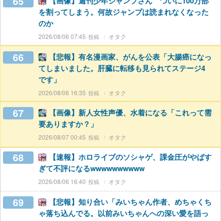
65
【画像】週刊少年ジャンプさん ついに100万部
を割ってしまう。何故ジャンプは読まれなくなった
のか
2026/08/06 07:45
オタク
66
【悲報】有名漫画家、がんを公表「大腸癌になっ
てしまいました。肝臓に転移も見られてステージ4
です」
2026/08/06 16:35
オタク
67
【画像】新人女性声優、水着になる「これって需
要ありますか？」
2026/08/07 00:45
オタク
68
【速報】ホロライブのソシャゲ、課金圧がやばす
ぎて不評になるwwwwwwwwww
2026/08/06 16:40
オタク
69
【悲報】知り合い「みいちゃん作者、めちゃくち
ゃ落ち込んでる。以前みいちゃんへの深い愛を語っ