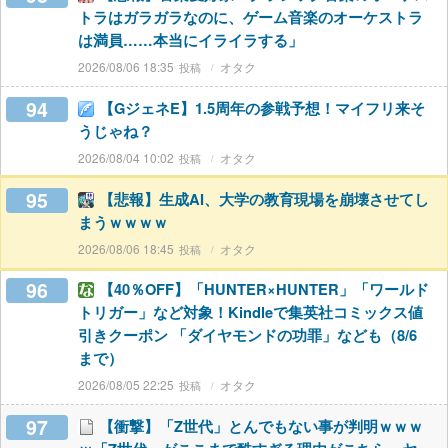
トラはガラガラなのに、ゲーム音楽のオーケストラ
は満員……本当にイライラする」
2026/08/06 18:35
オタク
94
【GジェネE】1.5周年の参戦予想！マイフリ来そ
うじゃね？
2026/08/04 10:02
オタク
95
【悲報】生成AI、大学の教育現場を崩壊させてし
まうｗｗｗｗ
2026/08/06 18:45
オタク
96
【40％OFF】「HUNTER×HUNTER」「ワールド
トリガー」など対象！Kindleで集英社コミックス値
引きクーポン 「ダイヤモンドの功罪」なども（8/6
まで）
2026/08/05 22:25
オタク
97
【衝撃】「Z世代」とんでもない事が判明ｗｗｗ