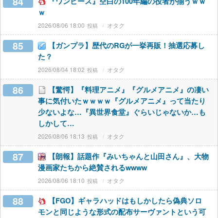
84
『ワンピース』空白の100年編の役者が揃うｗｗ
ｗ
2026/08/06 18:00
オタク
85
【ガンプラ】歴代のRGが一挙再販！抽選応募し
た？
2026/08/04 18:02
オタク
86
【驚愕】『料理アニメ』『グルメアニメ』の凄い
事に気付いたｗｗｗｗ『グルメアニメ』って当たり
少ないよな…『異世界食堂』ぐらいじゃないか…も
しかして…
2026/08/06 18:13
オタク
87
【朗報】話題作『みいちゃんと山田さん』、大物
漫画家たちから絶賛されるwwww
2026/08/06 18:10
オタク
88
【FGO】ギャラハッドはもしかしたら偽典ソロ
モンと同じような形式の配布サーヴァントという可