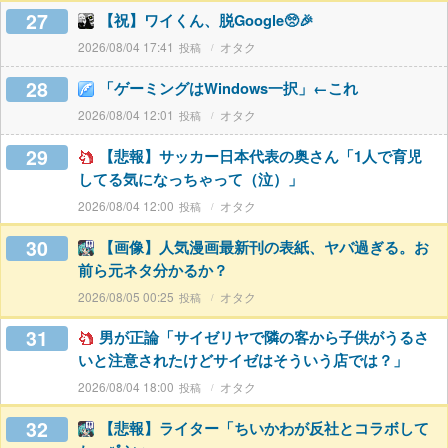
27
【祝】ワイくん、脱Google🥺🎉
2026/08/04 17:41
オタク
28
「ゲーミングはWindows一択」←これ
2026/08/04 12:01
オタク
29
【悲報】サッカー日本代表の奥さん「1人で育児
してる気になっちゃって（泣）」
2026/08/04 12:00
オタク
30
【画像】人気漫画最新刊の表紙、ヤバ過ぎる。お
前ら元ネタ分かるか？
2026/08/05 00:25
オタク
31
男が正論「サイゼリヤで隣の客から子供がうるさ
いと注意されたけどサイゼはそういう店では？」
2026/08/04 18:00
オタク
32
【悲報】ライター「ちいかわが反社とコラボして