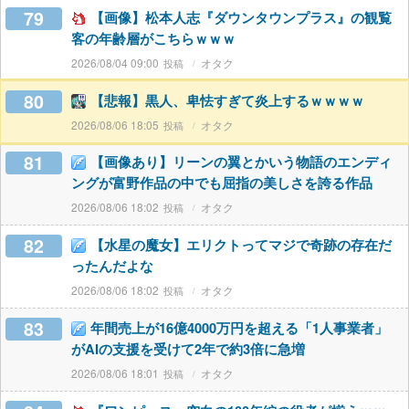
79
【画像】松本人志『ダウンタウンプラス』の観覧
客の年齢層がこちらｗｗｗ
2026/08/04 09:00
オタク
80
【悲報】黒人、卑怯すぎて炎上するｗｗｗｗ
2026/08/06 18:05
オタク
81
【画像あり】リーンの翼とかいう物語のエンディ
ングが富野作品の中でも屈指の美しさを誇る作品
2026/08/06 18:02
オタク
82
【水星の魔女】エリクトってマジで奇跡の存在だ
ったんだよな
2026/08/06 18:02
オタク
83
年間売上が16億4000万円を超える「1人事業者」
がAIの支援を受けて2年で約3倍に急増
2026/08/06 18:01
オタク