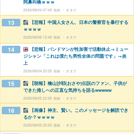
阿鼻叫喚ｗｗｗ
2026/08/04 07:45
オタク
13
【悲報】中国人女さん、日本の警察官を暴行する
ｗｗｗｗ
2026/08/06 12:45
オタク
14
【悲報】バンドマンが性加害で活動休止→ミュー
ジシャン「これは僕たち男性全体の問題です」→炎
上
2026/08/04 20:35
オタク
15
【朗報】檜山沙耶(おさや)伝説のファン、子供が
できた推しへの正直な気持ちを語るwwwww
2026/08/05 22:35
オタク
16
【画像】神主、賢い。このメッセージを解読でき
るか？ｗｗｗｗ
2026/08/05 20:05
オタク