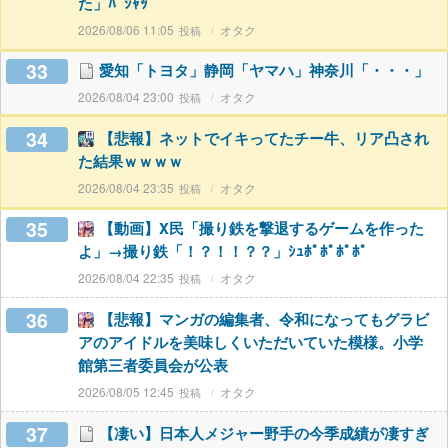
た」ﾊﾟｼｬｯ
2026/08/06 11:05
オタク
33
愛知「トヨタ」静岡「ヤマハ」神奈川「・・・」
2026/08/04 23:00
オタク
34
【悲報】ネットでイキってたチー牛、リア凸され
た結果ｗｗｗｗ
2026/08/04 23:35
オタク
35
【動画】X民「撮り鉄を撃退するゲームを作った
よ」→撮り鉄「！？！！？？」ｼｭﾎﾟﾎﾟﾎﾟﾎﾟ
2026/08/04 22:35
オタク
36
【悲報】マンガの編集者、令和になってもグラビ
アのアイドルを美味しくいただいていた模様。小学
館第三者委員会が公表
2026/08/05 12:45
オタク
37
【凄い】日本人メジャー野手の今季成績が凄すぎ