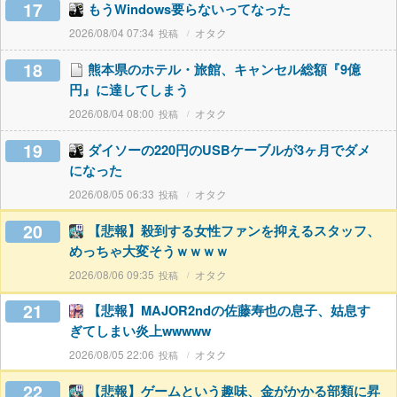
17
もうWindows要らないってなった
2026/08/04 07:34
オタク
18
熊本県のホテル・旅館、キャンセル総額『9億
円』に達してしまう
2026/08/04 08:00
オタク
19
ダイソーの220円のUSBケーブルが3ヶ月でダメ
になった
2026/08/05 06:33
オタク
20
【悲報】殺到する女性ファンを抑えるスタッフ、
めっちゃ大変そうｗｗｗｗ
2026/08/06 09:35
オタク
21
【悲報】MAJOR2ndの佐藤寿也の息子、姑息す
ぎてしまい炎上wwwww
2026/08/05 22:06
オタク
22
【悲報】ゲームという趣味、金がかかる部類に昇