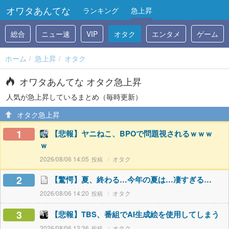
オワタあんてな
ランキング
急上昇
総合
ニュー速
VIP
オタク
エンタメ
ゲーム
ホーム
急上昇
オタク
オワタあんてな オタク急上昇
人気が急上昇しているまとめ（毎時更新）
オタク急上昇
1
【悲報】ヤニねこ、BPOで問題視されるｗｗｗ
ｗ
2026/08/06 14:05
オタク
2
【驚愕】夏、終わる…今年の夏は…凄すぎる…
2026/08/06 14:20
オタク
3
【悲報】TBS、番組でAI生成絵を使用してしまう
2026/08/06 13:36
オタク