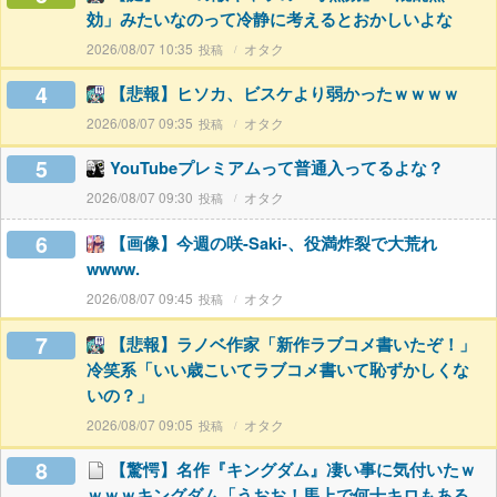
効」みたいなのって冷静に考えるとおかしいよな
2026/08/07 10:35
オタク
4
【悲報】ヒソカ、ビスケより弱かったｗｗｗｗ
2026/08/07 09:35
オタク
5
YouTubeプレミアムって普通入ってるよな？
2026/08/07 09:30
オタク
6
【画像】今週の咲-Saki-、役満炸裂で大荒れ
wwww.
2026/08/07 09:45
オタク
7
【悲報】ラノベ作家「新作ラブコメ書いたぞ！」
冷笑系「いい歳こいてラブコメ書いて恥ずかしくな
いの？」
2026/08/07 09:05
オタク
8
【驚愕】名作『キングダム』凄い事に気付いたｗ
ｗｗｗキングダム「うおお！馬上で何十キロもある