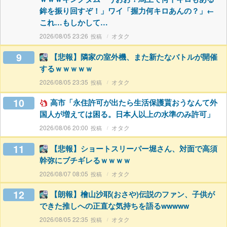
鉾を振り回すぞ！」ワイ「握力何キロあんの？」←
これ…もしかして…
2026/08/05 23:26
オタク
9
【悲報】隣家の室外機、また新たなバトルが開催
するｗｗｗｗｗ
2026/08/05 23:35
オタク
10
高市「永住許可が出たら生活保護貰おうなんて外
国人が増えては困る。日本人以上の水準のみ許可」
2026/08/06 20:00
オタク
11
【悲報】ショートスリーパー堀さん、対面で高須
幹弥にブチギレるｗｗｗｗ
2026/08/07 08:05
オタク
12
【朗報】檜山沙耶(おさや)伝説のファン、子供が
できた推しへの正直な気持ちを語るwwwww
2026/08/05 22:35
オタク