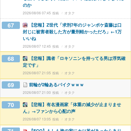
のか
2026/08/06 07:45
オタク
67
【悲報】Z世代「求刑7年のジャンポケ斎藤は口
封じに被害者殺した方が量刑軽かっただろ」←1万
いいね
2026/08/07 12:45
オタク
68
【悲報】識者「ロキソニンを持ってる男は浮気確
定です」
2026/08/07 21:05
オタク
69
前輪が2輪あるバイクｗｗｗ
2026/08/07 21:00
オタク
70
【悲報】有名漫画家「体重の減少が止まりませ
ん」→ファンから心配の声
2026/08/07 13:05
オタク
【FGO】もしも海の家にカツ丼があったらあり