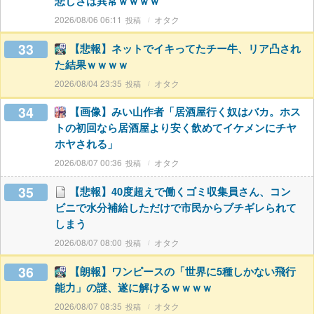
悲しさは異常ｗｗｗｗ
2026/08/06 06:11
オタク
33
【悲報】ネットでイキってたチー牛、リア凸され
た結果ｗｗｗｗ
2026/08/04 23:35
オタク
34
【画像】みい山作者「居酒屋行く奴はバカ。ホス
トの初回なら居酒屋より安く飲めてイケメンにチヤ
ホヤされる」
2026/08/07 00:36
オタク
35
【悲報】40度超えで働くゴミ収集員さん、コン
ビニで水分補給しただけで市民からブチギレられて
しまう
2026/08/07 08:00
オタク
36
【朗報】ワンピースの「世界に5種しかない飛行
能力」の謎、遂に解けるｗｗｗｗ
2026/08/07 08:35
オタク