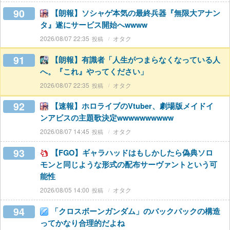
90
【朗報】ソシャゲ本気の最終兵器『無限大アナン
タ』遂にサービス開始へwwww
2026/08/07 22:35
オタク
91
【朗報】有識者「人生がつまらなくなっている人
へ。『これ』やってください」
2026/08/07 22:35
オタク
92
【速報】ホロライブのVtuber、劇場版メイドイ
ンアビスの主題歌決定wwwwwwwwww
2026/08/07 14:45
オタク
93
【FGO】ギャラハッドはもしかしたら偽典ソロ
モンと同じような形式の配布サーヴァントという可
能性
2026/08/05 14:00
オタク
94
「クロスボーンガンダム」のバックパックの構造
ってかなり合理的だよね