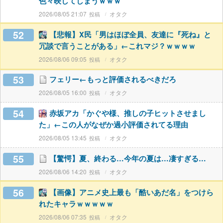
色々映してしまうｗｗｗ
2026/08/05 21:07
オタク
52
【悲報】X民「男はほぼ全員、友達に『死ね』と
冗談で言うことがある」←これマジ？ｗｗｗｗ
2026/08/06 09:05
オタク
53
フェリー←もっと評価されるべきだろ
2026/08/05 16:00
オタク
54
赤坂アカ「かぐや様、推しの子ヒットさせまし
た」←この人がなぜか過小評価されてる理由
2026/08/05 13:45
オタク
55
【驚愕】夏、終わる…今年の夏は…凄すぎる…
2026/08/06 14:20
オタク
56
【画像】アニメ史上最も「酷いあだ名」をつけら
れたキャラｗｗｗｗｗ
2026/08/06 07:35
オタク