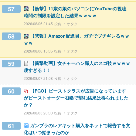
57
【衝撃】11歳の娘のパソコンにYouTubeの視聴
時間の制限を設定した結果ｗｗｗｗ
2026/08/06 21:45
オタク
58
【悲報】Amazon配達員、ガチでブチギレるｗｗ
ｗｗ
2026/08/06 15:05
オタク
59
【衝撃動画】女チャーハン職人のスゴ技ｗｗｗｗ
凄すぎる！！
2026/08/07 21:08
オタク
60
【FGO】ビーストクラスが広告になっています
がビーストオーダー召喚で望む結果は得られました
か？
2026/08/05 20:00
オタク
61
ガンプラのレアキット購入をネットで報告する文
化はいつ始まったのか