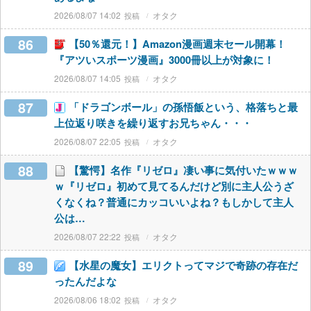
2026/08/07 14:02
オタク
86
【50％還元！】Amazon漫画週末セール開幕！
『アツいスポーツ漫画』3000冊以上が対象に！
2026/08/07 14:05
オタク
87
「ドラゴンボール」の孫悟飯という、格落ちと最
上位返り咲きを繰り返すお兄ちゃん・・・
2026/08/07 22:05
オタク
88
【驚愕】名作『リゼロ』凄い事に気付いたｗｗｗ
ｗ『リゼロ』初めて見てるんだけど別に主人公うざ
くなくね？普通にカッコいいよね？もしかして主人
公は…
2026/08/07 22:22
オタク
89
【水星の魔女】エリクトってマジで奇跡の存在だ
ったんだよな
2026/08/06 18:02
オタク