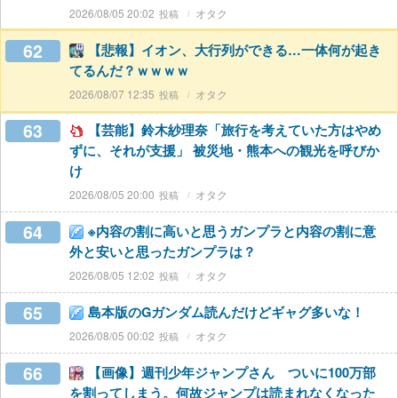
2026/08/05 20:02
オタク
62
【悲報】イオン、大行列ができる…一体何が起き
てるんだ？ｗｗｗｗ
2026/08/07 12:35
オタク
63
【芸能】鈴木紗理奈「旅行を考えていた方はやめ
ずに、それが支援」 被災地・熊本への観光を呼びか
け
2026/08/05 20:00
オタク
64
※内容の割に高いと思うガンプラと内容の割に意
外と安いと思ったガンプラは？
2026/08/05 12:02
オタク
65
島本版のGガンダム読んだけどギャグ多いな！
2026/08/05 00:02
オタク
66
【画像】週刊少年ジャンプさん ついに100万部
を割ってしまう。何故ジャンプは読まれなくなった