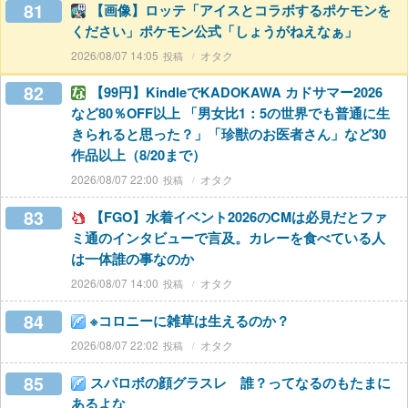
81
【画像】ロッテ「アイスとコラボするポケモンを
ください」ポケモン公式「しょうがねえなぁ」
2026/08/07 14:05
オタク
82
【99円】KindleでKADOKAWA カドサマー2026
など80％OFF以上 「男女比1：5の世界でも普通に生
きられると思った？」「珍獣のお医者さん」など30
作品以上（8/20まで）
2026/08/07 22:00
オタク
83
【FGO】水着イベント2026のCMは必見だとファ
ミ通のインタビューで言及。カレーを食べている人
は一体誰の事なのか
2026/08/07 14:00
オタク
84
※コロニーに雑草は生えるのか？
2026/08/07 22:02
オタク
85
スパロボの顔グラスレ 誰？ってなるのもたまに
あるよな