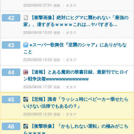
2026/08/05 07:31
オタク
42
【衝撃画像】絶対にヒグマに襲われない「最強の
家」、凄すぎるｗｗｗｗこれは…ヤバすぎる…
2026/08/06 13:00
オタク
43
※スーパー歌舞伎『逆襲のシャア』にありがちな
こと
2026/08/06 12:02
オタク
44
【速報】とある魔術の禁書目録、最新刊でヒロイ
ン戦争決着wwwwwwwwwwwww
2026/08/06 17:35
オタク
45
【悲報】識者「ラッシュ時にベビーカー乗せたら
いけない法律でもあるの？」
2026/08/05 12:25
オタク
46
【衝撃映像】「かもしれない運転」の極みがこち
らｗｗｗｗ