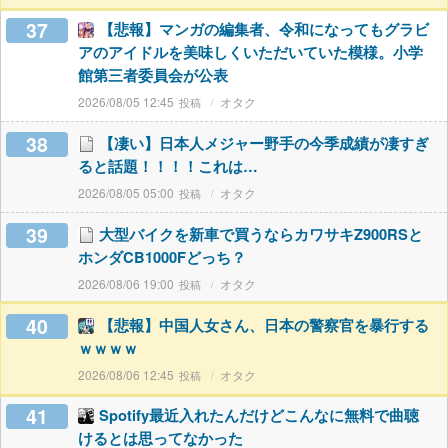
37
【悲報】マンガの編集者、令和になってもグラビ
アのアイドルを美味しくいただいていた模様。小学
館第三者委員会が公表
2026/08/05 12:45
オタク
38
【凄い】日本人メジャー野手の今季成績が凄すぎ
ると話題！！！！これは…
2026/08/05 05:00
オタク
39
大型バイクを新車で買うならカワサキZ900RSと
ホンダCB1000Fどっち？
2026/08/06 19:00
オタク
40
【悲報】中国人女さん、日本の警察官を暴行する
ｗｗｗｗ
2026/08/06 12:45
オタク
41
Spotify最近入れたんだけどこんなに無料で曲聴
けるとは思ってなかった