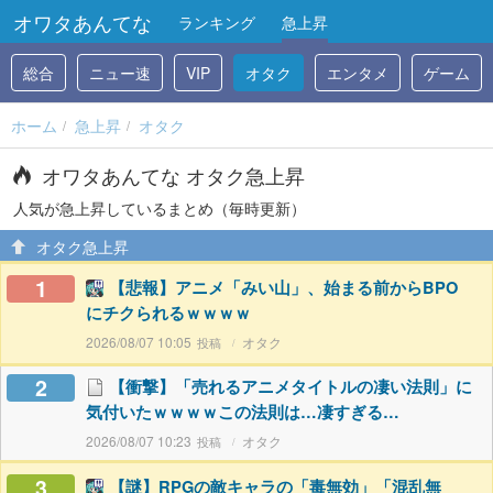
オワタあんてな
ランキング
急上昇
総合
ニュー速
VIP
オタク
エンタメ
ゲーム
ホーム
急上昇
オタク
オワタあんてな オタク急上昇
人気が急上昇しているまとめ（毎時更新）
オタク急上昇
1
【悲報】アニメ「みい山」、始まる前からBPO
にチクられるｗｗｗｗ
2026/08/07 10:05
オタク
2
【衝撃】「売れるアニメタイトルの凄い法則」に
気付いたｗｗｗｗこの法則は…凄すぎる…
2026/08/07 10:23
オタク
3
【謎】RPGの敵キャラの「毒無効」「混乱無