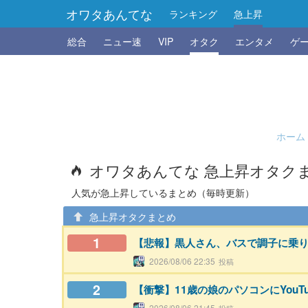
オワタあんてな
ランキング
急上昇
総合
ニュー速
VIP
オタク
エンタメ
ゲ
ホーム
オワタあんてな 急上昇オタク
人気が急上昇しているまとめ（毎時更新）
急上昇オタクまとめ
1
【悲報】黒人さん、バスで調子に乗り
2026/08/06 22:35
2
【衝撃】11歳の娘のパソコンにYou
2026/08/06 21:45