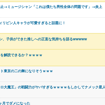
休止→ミュージシャン「これは僕たち男性全体の問題です」→炎上
ィリピン人キャラが可愛すぎると話題に！
ァン、子供ができた推しへの正直な気持ちを語るwwwww
ジを解読できるか？ｗｗｗｗ
ート東京の二の舞になりそうｗｗｗ
コロ大魔王」の戦闘力がヤバすぎるｗｗｗｗもしかしてナメック星
3ヶ月でダメになった