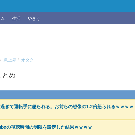
ーム
生活
やきう
急上昇
オタク
まとめ
過ぎて運転手に怒られる。お前らの想像の1.2倍怒られるｗｗｗｗ
Tubeの視聴時間の制限を設定した結果ｗｗｗｗ