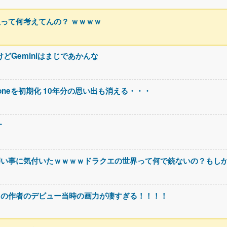
って何考えてんの？ ｗｗｗｗ
けどGeminiはまじであかんな
oneを初期化 10年分の思い出も消える・・・
す
凄い事に気付いたｗｗｗｗドラクエの世界って何で銃ないの？もし
』の作者のデビュー当時の画力が凄すぎる！！！！