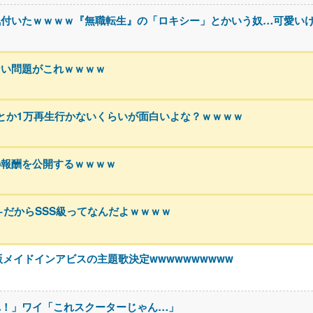
気付いたｗｗｗｗ『無職転生』の「ロキシー」とかいう奴…可愛い
ない問題がこれｗｗｗｗ
再生とか1万再生行かないくらいが面白いよな？ｗｗｗｗ
の報酬を公開するｗｗｗｗ
←だからSSS級ってなんだよｗｗｗｗ
版メイドインアビスの主題歌決定wwwwwwwwww
れ！」ワイ「これスクーターじゃん…」