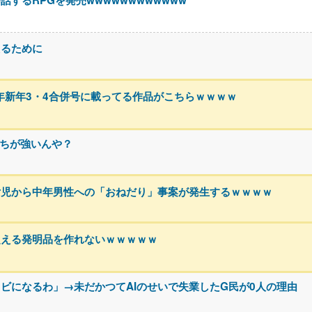
するRPGを発売wwwwwwwwwwww
えるために
5年新年3・4合併号に載ってる作品がこちらｗｗｗｗ
っちが強いんや？
女児から中年男性への「おねだり」事案が発生するｗｗｗｗ
超える発明品を作れないｗｗｗｗｗ
クビになるわ」→未だかつてAIのせいで失業したG民が0人の理由