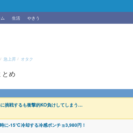
ーム
生活
やきう
急上昇
オタク
まとめ
に挑戦するも衝撃的KO負けしてしまう…
に-15℃冷却する冷感ポンチョ3,980円！