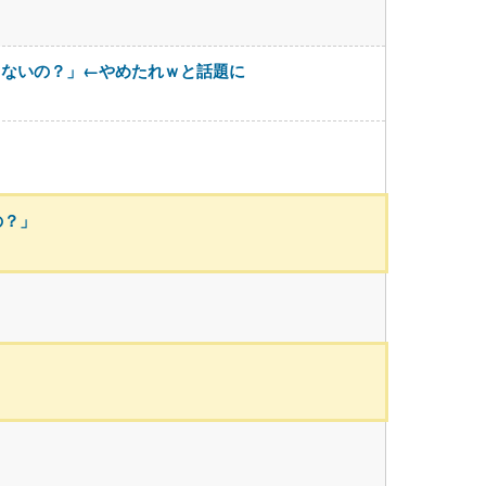
くないの？」←やめたれｗと話題に
の？」