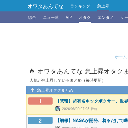
オワタあんてな
ランキング
急上昇
総合
ニュー速
VIP
オタク
エンタメ
ゲ
ホーム
オワタあんてな 急上昇オタク
人気が急上昇しているまとめ（毎時更新）
急上昇オタクまとめ
1
【悲報】超有名キックボクサー、世界
2026/08/09 07:05
2
【朗報】NASAが開発、着るだけで瞬時
2026/08/09 07:39