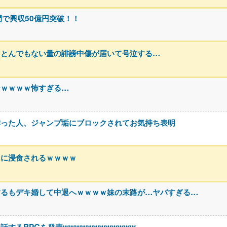
間で興収50億円突破！！
、とんでもない量の誹謗中傷が届いて号泣する…
チｗｗｗｗ怖すぎる…
作った人、ジャンプ垢にブロックされてお気持ち表明
タに浸食されるｗｗｗｗ
するもデキ婚して中退へｗｗｗｗ妹の末路が…ヤバすぎる…