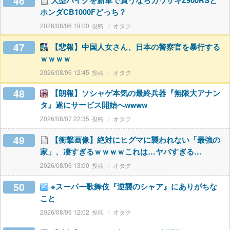
46
大型バイクを新車で買うならカワサキZ900RSと
ホンダCB1000Fどっち？
2026/08/06 19:00
オタク
47
【悲報】中国人女さん、日本の警察官を暴行する
ｗｗｗｗ
2026/08/06 12:45
オタク
48
【朗報】ソシャゲ本気の最終兵器『無限大アナン
タ』遂にサービス開始へwwww
2026/08/07 22:35
オタク
49
【衝撃画像】絶対にヒグマに襲われない「最強の
家」、凄すぎるｗｗｗｗこれは…ヤバすぎる…
2026/08/06 13:00
オタク
50
※スーパー歌舞伎『逆襲のシャア』にありがちな
こと
2026/08/06 12:02
オタク