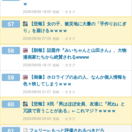
ｗ
2026/08/06 18:00
オタク
57
【悲報】女の子、被災地に大量の「手作りおにぎ
り」を届けるｗｗｗｗ
2026/08/06 07:05
オタク
58
【朗報】話題作『みいちゃんと山田さん』、大物
漫画家たちから絶賛されるwwww
2026/08/06 18:10
オタク
59
【画像】ホロライブのあの人、なんか個人情報を
色々映してしまうｗｗｗ
2026/08/05 21:07
オタク
60
【悲報】X民「男はほぼ全員、友達に『死ね』と
冗談で言うことがある」←これマジ？ｗｗｗｗ
2026/08/06 09:05
オタク
61
フェリー←もっと評価されるべきだろ