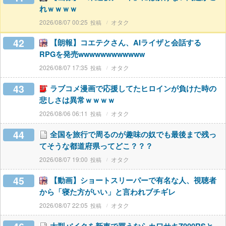
れｗｗｗｗ
2026/08/07 00:25
オタク
42
【朗報】コエテクさん、AIライザと会話する
RPGを発売wwwwwwwwwwww
2026/08/07 17:35
オタク
43
ラブコメ漫画で応援してたヒロインが負けた時の
悲しさは異常ｗｗｗｗ
2026/08/06 06:11
オタク
44
全国を旅行で周るのが趣味の奴でも最後まで残っ
てそうな都道府県ってどこ？？？
2026/08/07 19:00
オタク
45
【動画】ショートスリーパーで有名な人、視聴者
から「寝た方がいい」と言われブチギレ
2026/08/07 22:05
オタク