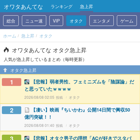
オワタあんてな
ランキング
急上昇
総合
ニュー速
VIP
オタク
エンタメ
ゲーム
ホーム
急上昇
オタク
オワタあんてな オタク急上昇
人気が急上昇しているまとめ（毎時更新）
オタク急上昇
1
【悲報】弱者男性、フェミニズムを「陰謀論」だ
と思っていたｗｗｗｗ
2026/08/08 02:05
オタク
2
【凄い】映画『ちいかわ』公開14日間で興収50
億円突破！！
2026/08/08 01:40
オタク
3
【悲報】オタク男子の理想「ACが好きでスタバ