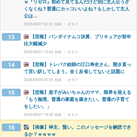
ｗ『リゼロ』初めて見てるんだけど別に主人公うざ
くなくね？普通にカッコいいよね？もしかして主人
公は…
2026/08/07 22:22
オタク
13
【悲報】バンダイナムコ決算、プリキュアが前年
比大幅減少
2026/08/07 15:45
オタク
14
【悲報】トレパク絵師の江口寿史さん、開き直っ
て言い訳してしまう。全く反省してないと話題に
2026/08/08 00:05
オタク
15
【悲報】息子がみいちゃんのママ、限界を迎える
「もう無理。普通の家庭を築きたい。普通の子育て
をしたい。」
2026/08/07 16:35
オタク
16
【画像】神主、賢い。このメッセージを解読でき
るか？ｗｗｗｗ