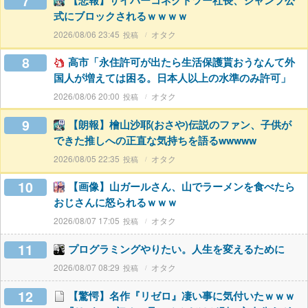
7
【悲報】サイバーコネクトツー社長、ジャンプ公
式にブロックされるｗｗｗｗ
2026/08/06 23:45
オタク
8
高市「永住許可が出たら生活保護貰おうなんて外
国人が増えては困る。日本人以上の水準のみ許可」
2026/08/06 20:00
オタク
9
【朗報】檜山沙耶(おさや)伝説のファン、子供が
できた推しへの正直な気持ちを語るwwwww
2026/08/05 22:35
オタク
10
【画像】山ガールさん、山でラーメンを食べたら
おじさんに怒られるｗｗｗ
2026/08/07 17:05
オタク
11
プログラミングやりたい。人生を変えるために
2026/08/07 08:29
オタク
12
【驚愕】名作『リゼロ』凄い事に気付いたｗｗｗ