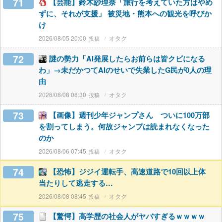
71
【芸能】鈴木紗理奈「旅行を考えていた方はやめ
ずに、それが支援」 被災地・熊本への観光を呼びか
け
2026/08/05 20:00
オタク
72
謎の勢力「AI発展したらお前らは皆クビになる
わ」→未だかつてAIのせいで失業したG民が0人の理
由
2026/08/08 08:30
オタク
73
【画像】週刊少年ジャンプさん ついに100万部
を割ってしまう。何故ジャンプは読まれなくなった
のか
2026/08/06 07:45
オタク
74
【恐怖】ジジイ運転手、高速道路で10回以上体
当たりして逃走する…
2026/08/08 08:45
オタク
75
【驚愕】高学歴の社会人がヤバすぎるｗｗｗｗ