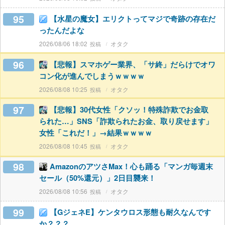
95
【水星の魔女】エリクトってマジで奇跡の存在だ
ったんだよな
2026/08/06 18:02
オタク
96
【悲報】スマホゲー業界、「サ終」だらけでオワ
コン化が進んでしまうｗｗｗｗ
2026/08/08 10:25
オタク
97
【悲報】30代女性「クソッ！特殊詐欺でお金取
られた…」SNS「詐欺られたお金、取り戻せます」
女性「これだ！」→結果ｗｗｗｗ
2026/08/08 10:45
オタク
98
AmazonのアツさMax！心も踊る「マンガ毎週末
セール（50%還元）」2日目襲来！
2026/08/08 10:56
オタク
99
【GジェネE】ケンタウロス形態も耐久なんです
か？？？