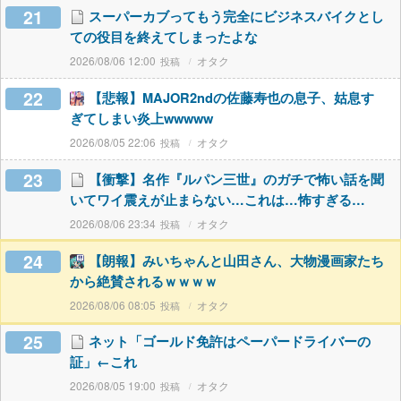
21
スーパーカブってもう完全にビジネスバイクとし
ての役目を終えてしまったよな
2026/08/06 12:00
オタク
22
【悲報】MAJOR2ndの佐藤寿也の息子、姑息す
ぎてしまい炎上wwwww
2026/08/05 22:06
オタク
23
【衝撃】名作『ルパン三世』のガチで怖い話を聞
いてワイ震えが止まらない…これは…怖すぎる…
2026/08/06 23:34
オタク
24
【朗報】みいちゃんと山田さん、大物漫画家たち
から絶賛されるｗｗｗｗ
2026/08/06 08:05
オタク
25
ネット「ゴールド免許はペーパードライバーの
証」←これ
2026/08/05 19:00
オタク