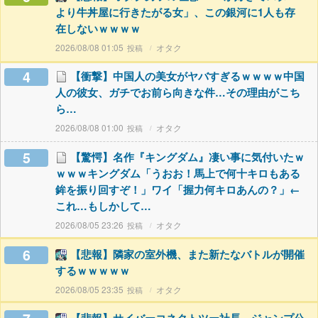
より牛丼屋に行きたがる女」、この銀河に1人も存
在しないｗｗｗｗ
2026/08/08 01:05
オタク
4
【衝撃】中国人の美女がヤバすぎるｗｗｗｗ中国
人の彼女、ガチでお前ら向きな件…その理由がこち
ら…
2026/08/08 01:00
オタク
5
【驚愕】名作『キングダム』凄い事に気付いたｗ
ｗｗｗキングダム「うおお！馬上で何十キロもある
鉾を振り回すぞ！」ワイ「握力何キロあんの？」←
これ…もしかして…
2026/08/05 23:26
オタク
6
【悲報】隣家の室外機、また新たなバトルが開催
するｗｗｗｗｗ
2026/08/05 23:35
オタク