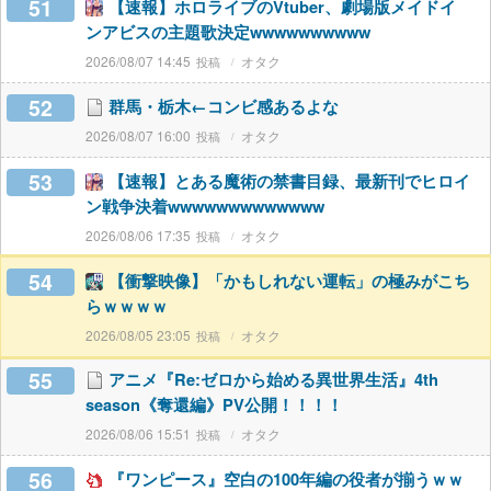
51
【速報】ホロライブのVtuber、劇場版メイドイ
ンアビスの主題歌決定wwwwwwwwww
2026/08/07 14:45
オタク
52
群馬・栃木←コンビ感あるよな
2026/08/07 16:00
オタク
53
【速報】とある魔術の禁書目録、最新刊でヒロイ
ン戦争決着wwwwwwwwwwwww
2026/08/06 17:35
オタク
54
【衝撃映像】「かもしれない運転」の極みがこち
らｗｗｗｗ
2026/08/05 23:05
オタク
55
アニメ『Re:ゼロから始める異世界生活』4th
season《奪還編》PV公開！！！！
2026/08/06 15:51
オタク
56
『ワンピース』空白の100年編の役者が揃うｗｗ