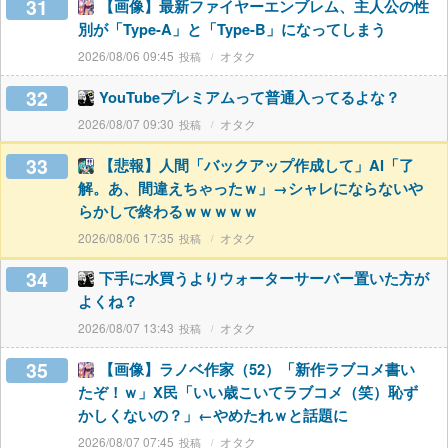
31
【画像】最新ファイヤーエンブレム、主人公の性
別が「Type-A」と「Type-B」になってしまう
2026/08/06 09:45
オタク
32
YouTubeプレミアムって普通入ってるよな？
2026/08/07 09:30
オタク
33
【悲報】人間「バックアップ作成して」AI「了
解。あ、間違えちゃったｗ」→シャレにならないや
らかしで終わるｗｗｗｗｗ
2026/08/06 17:35
オタク
34
下手に水買うよりウォーターサーバー置いた方が
よくね？
2026/08/07 13:43
オタク
35
【画像】ラノベ作家（52）「新作ラブコメ書い
たぞ！ｗ」X民「いい歳こいてラブコメ（笑）恥ず
かしくないの？」←やめたれｗと話題に
2026/08/07 07:45
オタク