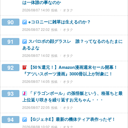
は一体誰の事なのか
2026/08/07 14:00
オタク
90
※コロニーに雑草は生えるのか？
2026/08/07 22:02
オタク
91
スパロボの顔グラスレ 誰？ってなるのもたまに
あるよな
2026/08/07 14:02
オタク
92
【50％還元！】Amazon漫画週末セール開幕！
『アツいスポーツ漫画』3000冊以上が対象に！
2026/08/07 14:05
オタク
93
「ドラゴンボール」の孫悟飯という、格落ちと最
上位返り咲きを繰り返すお兄ちゃん・・・
2026/08/07 22:05
オタク
94
【GジェネE】最新の機体ティア表作ったぞ！
2026/08/08 10:02
オタク