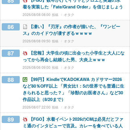
85
【FGO】数年かけてイリヤとクロエと美遊の水
着を実装した「Fate/Grand Order」を信じましょう
2026/08/08 08:00
オタク
86
【凄い】『刃牙』の作者が描いた、『ワンピー
ス』のカイドウが凄すぎるｗｗｗｗ
2026/08/08 09:50
オタク
87
【悲報】大学生の頃に出会った小学生と大人にな
ってから再会し結婚した男、大炎上ｗｗｗ
2026/08/06 09:00
オタク
88
【99円】KindleでKADOKAWA カドサマー2026
など80％OFF以上 「男女比1：5の世界でも普通に生
きられると思った？」「珍獣のお医者さん」など30
作品以上（8/20まで）
2026/08/07 22:00
オタク
89
【FGO】水着イベント2026のCMは必見だとファ
ミ通のインタビューで言及。カレーを食べている人