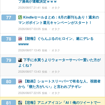
フ漫画が連載決定ｗｗｗ
2026/08/07 21:41
オタク
77
Kindleセールまとめ：8月の新刊もあり！週末の
マンガポイント還元キャンペーンがスタート！
2026/08/07 03:05
オタク
78
【朗報】ぐらんぶるのヒロイン、遂にデレる
wwww
2026/08/07 13:45
オタク
79
下手に水買うよりウォーターサーバー置いた方が
よくね？
2026/08/07 13:43
オタク
80
【動画】ショートスリーパーで有名な人、視聴者
から「寝た方がいい」と言われブチギレ
2026/08/07 22:05
オタク
81
【悲報】アニメアイコン「AI！俺のツイートで一