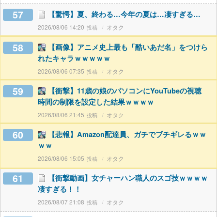
57
【驚愕】夏、終わる…今年の夏は…凄すぎる…
2026/08/06 14:20
オタク
58
【画像】アニメ史上最も「酷いあだ名」をつけら
れたキャラｗｗｗｗｗ
2026/08/06 07:35
オタク
59
【衝撃】11歳の娘のパソコンにYouTubeの視聴
時間の制限を設定した結果ｗｗｗｗ
2026/08/06 21:45
オタク
60
【悲報】Amazon配達員、ガチでブチギレるｗｗ
ｗｗ
2026/08/06 15:05
オタク
61
【衝撃動画】女チャーハン職人のスゴ技ｗｗｗｗ
凄すぎる！！
2026/08/07 21:08
オタク