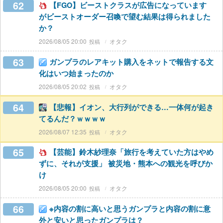
62
【FGO】ビーストクラスが広告になっています
がビーストオーダー召喚で望む結果は得られました
か？
2026/08/05 20:00
オタク
63
ガンプラのレアキット購入をネットで報告する文
化はいつ始まったのか
2026/08/05 20:02
オタク
64
【悲報】イオン、大行列ができる…一体何が起き
てるんだ？ｗｗｗｗ
2026/08/07 12:35
オタク
65
【芸能】鈴木紗理奈「旅行を考えていた方はやめ
ずに、それが支援」 被災地・熊本への観光を呼びか
け
2026/08/05 20:00
オタク
66
※内容の割に高いと思うガンプラと内容の割に意
外と安いと思ったガンプラは？