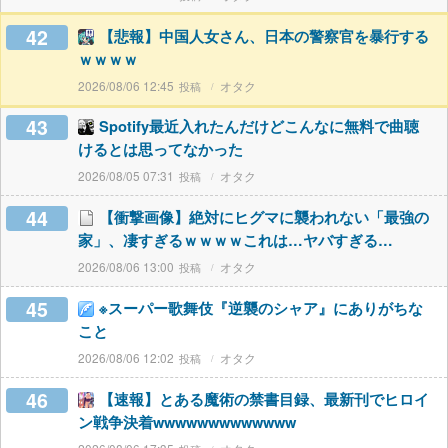
42
【悲報】中国人女さん、日本の警察官を暴行する
ｗｗｗｗ
2026/08/06 12:45
オタク
43
Spotify最近入れたんだけどこんなに無料で曲聴
けるとは思ってなかった
2026/08/05 07:31
オタク
44
【衝撃画像】絶対にヒグマに襲われない「最強の
家」、凄すぎるｗｗｗｗこれは…ヤバすぎる…
2026/08/06 13:00
オタク
45
※スーパー歌舞伎『逆襲のシャア』にありがちな
こと
2026/08/06 12:02
オタク
46
【速報】とある魔術の禁書目録、最新刊でヒロイ
ン戦争決着wwwwwwwwwwwww