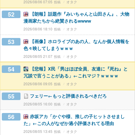
2026/08/06 07:05
オタク
52
【朗報】話題作『みいちゃんと山田さん』、大物
漫画家たちから絶賛されるwwww
2026/08/06 18:10
オタク
53
【画像】ホロライブのあの人、なんか個人情報を
色々映してしまうｗｗｗ
2026/08/05 21:07
オタク
54
【悲報】X民「男はほぼ全員、友達に『死ね』と
冗談で言うことがある」←これマジ？ｗｗｗｗ
2026/08/06 09:05
オタク
55
フェリー←もっと評価されるべきだろ
2026/08/05 16:00
オタク
56
赤坂アカ「かぐや様、推しの子ヒットさせまし
た」←この人がなぜか過小評価されてる理由
2026/08/05 13:45
オタク