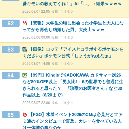
番キモいの教えてくれ！」AI「…」→結果ｗｗｗｗ
2026/08/07 22:05
オタク
82
【悲報】大学生の頃に出会った小学生と大人にな
ってから再会し結婚した男、大炎上ｗｗｗ
2026/08/06 09:00
オタク
83
【画像】ロッテ「アイスとコラボするポケモンを
ください」ポケモン公式「しょうがねえなぁ」
2026/08/07 14:05
オタク
84
【99円】KindleでKADOKAWA カドサマー2026
など80％OFF以上 「男女比1：5の世界でも普通に生
きられると思った？」「珍獣のお医者さん」など30
作品以上（8/20まで）
2026/08/07 22:00
オタク
85
【FGO】水着イベント2026のCMは必見だとファ
ミ通のインタビューで言及。カレーを食べている人
は一体誰の事なのか