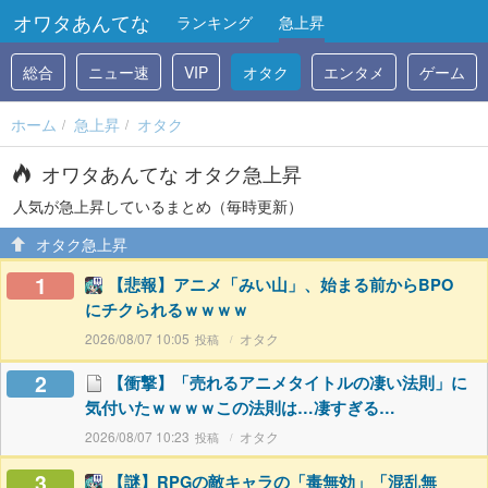
オワタあんてな
ランキング
急上昇
総合
ニュー速
VIP
オタク
エンタメ
ゲーム
ホーム
急上昇
オタク
オワタあんてな オタク急上昇
人気が急上昇しているまとめ（毎時更新）
オタク急上昇
1
【悲報】アニメ「みい山」、始まる前からBPO
にチクられるｗｗｗｗ
2026/08/07 10:05
オタク
2
【衝撃】「売れるアニメタイトルの凄い法則」に
気付いたｗｗｗｗこの法則は…凄すぎる…
2026/08/07 10:23
オタク
3
【謎】RPGの敵キャラの「毒無効」「混乱無