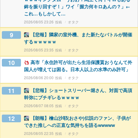
鉾を振り回すぞ！」ワイ「握力何キロあんの？」←
これ…もしかして…
2026/08/05 23:26
オタク
9
【悲報】隣家の室外機、また新たなバトルが開催
するｗｗｗｗｗ
2026/08/05 23:35
オタク
10
高市「永住許可が出たら生活保護貰おうなんて外
国人が増えては困る。日本人以上の水準のみ許可」
2026/08/06 20:00
オタク
11
【悲報】ショートスリーパー堀さん、対面で高須
幹弥にブチギレるｗｗｗｗ
2026/08/07 08:05
オタク
12
【朗報】檜山沙耶(おさや)伝説のファン、子供が
できた推しへの正直な気持ちを語るwwwww
2026/08/05 22:35
オタク