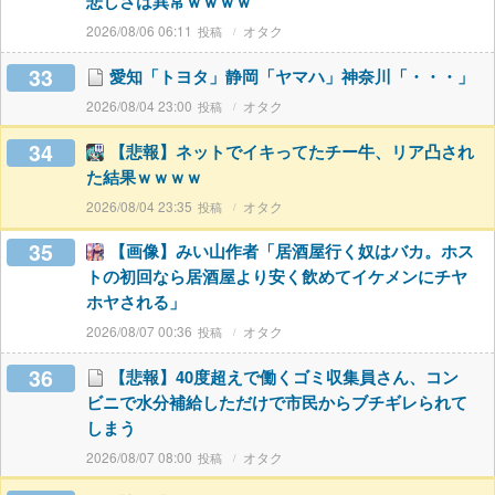
悲しさは異常ｗｗｗｗ
2026/08/06 06:11
オタク
33
愛知「トヨタ」静岡「ヤマハ」神奈川「・・・」
2026/08/04 23:00
オタク
34
【悲報】ネットでイキってたチー牛、リア凸され
た結果ｗｗｗｗ
2026/08/04 23:35
オタク
35
【画像】みい山作者「居酒屋行く奴はバカ。ホス
トの初回なら居酒屋より安く飲めてイケメンにチヤ
ホヤされる」
2026/08/07 00:36
オタク
36
【悲報】40度超えで働くゴミ収集員さん、コン
ビニで水分補給しただけで市民からブチギレられて
しまう
2026/08/07 08:00
オタク