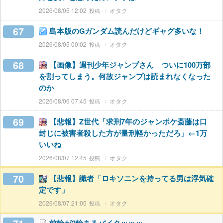
2026/08/05 12:02
オタク
67
島本版のGガンダム読んだけどギャグ多いな！
2026/08/05 00:02
オタク
68
【画像】週刊少年ジャンプさん ついに100万部
を割ってしまう。何故ジャンプは読まれなくなった
のか
2026/08/06 07:45
オタク
69
【悲報】Z世代「求刑7年のジャンポケ斎藤は口
封じに被害者殺した方が量刑軽かっただろ」←1万
いいね
2026/08/07 12:45
オタク
70
【悲報】識者「ロキソニンを持ってる男は浮気確
定です」
2026/08/07 21:05
オタク