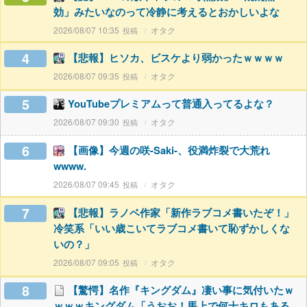
効」みたいなのって冷静に考えるとおかしいよな
2026/08/07 10:35
オタク
4
【悲報】ヒソカ、ビスケより弱かったｗｗｗｗ
2026/08/07 09:35
オタク
5
YouTubeプレミアムって普通入ってるよな？
2026/08/07 09:30
オタク
6
【画像】今週の咲-Saki-、役満炸裂で大荒れ
wwww.
2026/08/07 09:45
オタク
7
【悲報】ラノベ作家「新作ラブコメ書いたぞ！」
冷笑系「いい歳こいてラブコメ書いて恥ずかしくな
いの？」
2026/08/07 09:05
オタク
8
【驚愕】名作『キングダム』凄い事に気付いたｗ
ｗｗｗキングダム「うおお！馬上で何十キロもある