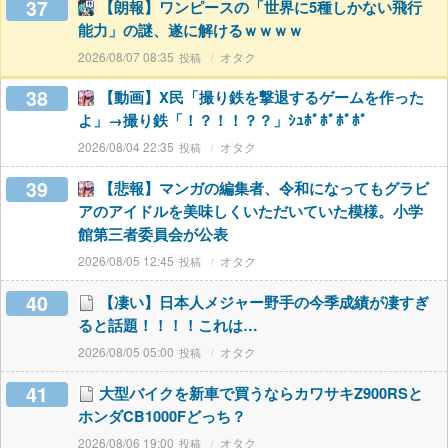
37
【朗報】ワンピースの「世界に5種しかない飛行
能力」の謎、遂に解けるｗｗｗｗ
2026/08/07 08:35
オタク
38
【動画】X民「撮り鉄を撃退するゲームを作った
よ」→撮り鉄「！？！！？？」ｼｭﾎﾟﾎﾟﾎﾟﾎﾟ
2026/08/04 22:35
オタク
39
【悲報】マンガの編集者、令和になってもグラビ
アのアイドルを美味しくいただいていた模様。小学
館第三者委員会が公表
2026/08/05 12:45
オタク
40
【凄い】日本人メジャー野手の今季成績が凄すぎ
ると話題！！！！これは…
2026/08/05 05:00
オタク
41
大型バイクを新車で買うならカワサキZ900RSと
ホンダCB1000Fどっち？
2026/08/06 19:00
オタク