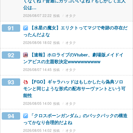
くなくね？普通にカッコいいよね？もしかして主人
公は…
2026/08/07 22:22
オタク
91
【水星の魔女】エリクトってマジで奇跡の存在だ
ったんだよな
2026/08/06 18:02
オタク
92
【速報】ホロライブのVtuber、劇場版メイドイ
ンアビスの主題歌決定wwwwwwwwww
2026/08/07 14:45
オタク
93
【FGO】ギャラハッドはもしかしたら偽典ソロ
モンと同じような形式の配布サーヴァントという可
能性
2026/08/05 14:00
オタク
94
「クロスボーンガンダム」のバックパックの構造
ってかなり合理的だよね
2026/08/05 14:02
オタク