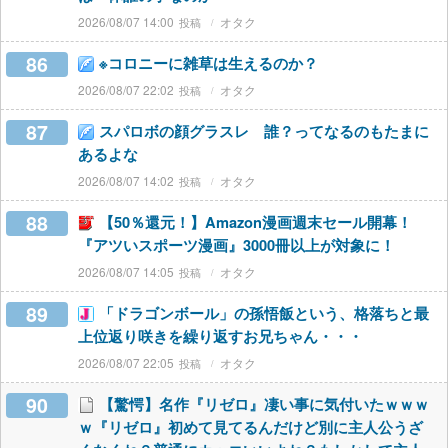
2026/08/07 14:00
オタク
86
※コロニーに雑草は生えるのか？
2026/08/07 22:02
オタク
87
スパロボの顔グラスレ 誰？ってなるのもたまに
あるよな
2026/08/07 14:02
オタク
88
【50％還元！】Amazon漫画週末セール開幕！
『アツいスポーツ漫画』3000冊以上が対象に！
2026/08/07 14:05
オタク
89
「ドラゴンボール」の孫悟飯という、格落ちと最
上位返り咲きを繰り返すお兄ちゃん・・・
2026/08/07 22:05
オタク
90
【驚愕】名作『リゼロ』凄い事に気付いたｗｗｗ
ｗ『リゼロ』初めて見てるんだけど別に主人公うざ