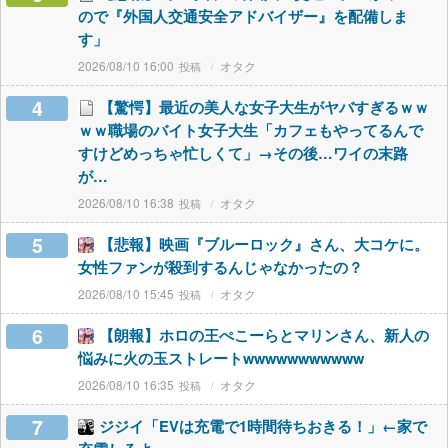
ので『外国人交通安全アドバイザー』を配備しま
す」
2026/08/10 16:00
オタク
4
【驚愕】最近の美人な女子大生がヤバすぎるｗｗ
ｗｗ職場のバイト女子大生「カフェもやってるんで
すけどめっちゃ忙しくて」→その後…ワイの末路
が…
2026/08/10 16:38
オタク
5
【悲報】映画『ブルーロック』さん、大コケに。
女性ファンが殺到するんじゃなかったの？
2026/08/10 15:45
オタク
6
【朗報】ホロの王ぺこーらとマリンさん、新人の
悩みに火の玉ストレートwwwwwwwwwww
2026/08/10 16:35
オタク
7
ジジイ「EVは充電で1時間待ちおきる！」←家で