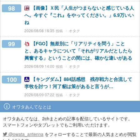
98
【画像】Ｘ民「人生がつまらないと感じている人
へ。今すぐ『これ』をやってください。」6.9万いい
ね
2026/08/08 18:35
オタク
99
【FGO】無差別に「リアリティを問う」こと
と、あるキャラについて「それがリアルだとしたら
興奮する」ということの間には、確かな違いがある
2026/08/09 14:00
オタク
100
【キングダム】884話感想 残存戦力と合流して
李牧を討つ！河了貂は策があると言うが…
2026/08/09 07:22
オタク
オワタあんてなとは
オワタあんてなは、2chまとめの記事を配信しているサイトです。
スマートフォンやタブレットでもご利用いただけます。
@owata_antenna
をフォローすることで最新の人気まとめが閲覧