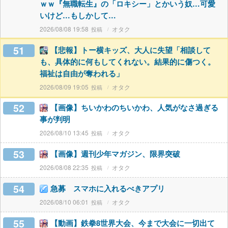
ｗｗ『無職転生』の「ロキシー」とかいう奴…可愛
いけど…もしかして…
2026/08/08 19:58
オタク
51
【悲報】トー横キッズ、大人に失望「相談して
も、具体的に何もしてくれない。結果的に傷つく。
福祉は自由が奪われる」
2026/08/09 19:05
オタク
52
【画像】ちいかわのちいかわ、人気がなさ過ぎる
事が判明
2026/08/10 13:45
オタク
53
【画像】週刊少年マガジン、限界突破
2026/08/08 22:35
オタク
54
急募 スマホに入れるべきアプリ
2026/08/10 06:01
オタク
55
【動画】鉄拳8世界大会、今まで大会に一切出て