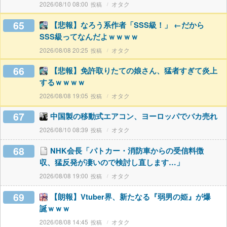
2026/08/10 08:00
オタク
65
【悲報】なろう系作者「SSS級！」 ←だから
SSS級ってなんだよｗｗｗｗ
2026/08/08 20:25
オタク
66
【悲報】免許取りたての娘さん、猛者すぎて炎上
するｗｗｗｗ
2026/08/08 19:05
オタク
67
中国製の移動式エアコン、ヨーロッパでバカ売れ
2026/08/10 08:39
オタク
68
NHK会長「パトカー・消防車からの受信料徴
収、猛反発が凄いので検討し直します…」
2026/08/08 19:00
オタク
69
【朗報】Vtuber界、新たなる『弱男の姫』が爆
誕ｗｗｗ
2026/08/08 14:45
オタク