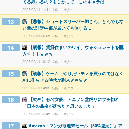
てる奴いるの？もしかして…このキャラは…
2026/08/10 11:41
オタク
13
【悲報】ショートスリーパー堀さん、とんでもな
い量の誹謗中傷が届いて号泣する…
2026/08/08 20:05
オタク
14
【朗報】賃貸住まいのワイ、ウォシュレットを購
入す！！ｗｗｗ
2026/08/10 13:12
オタク
15
【朗報】ゲーム、やりたいモノを買うのではなく
AIに作らせる時代が到来ｗｗｗｗ
2026/08/10 14:05
オタク
16
【動画】有名女優、アニソン盆踊りにブチ切れ
「日本の品格が落ちたと思いました」
2026/08/09 12:45
オタク
17
Amazon「マンガ毎週末セール（50%還元）」ア