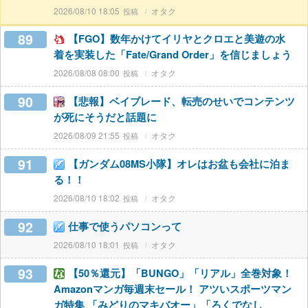
2026/08/10 18:05
オタク
89
【FGO】数年かけてイリヤとクロエと美遊の水
着を実装した「Fate/Grand Order」を信じましょう
2026/08/08 08:00
オタク
90
【悲報】ベイブレード、転売のせいでコンテンツ
が死にそうだと話題に
2026/08/09 21:55
オタク
91
【ガンダム08MS小隊】オレはお盆も会社に泊ま
る！！
2026/08/10 18:02
オタク
92
仕事で使うパソコンって
2026/08/10 18:01
オタク
93
【50％還元】「BUNGO」「リアル」全巻対象！
Amazonマンガ毎週末セール！ アツいスポーツマン
ガ特集 「みどりのマキバオー」「ろくでなし