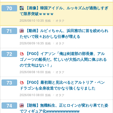
70
【画像】韓国アイドル、ルッキズムが過熱しすぎ
て限界突破ｗｗｗｗ
2026/08/10 10:35
オタク
71
【動画】ルビィちゃん、浜田雅功に首を絞められ
たせいで段々おかしな仕事が増える
2026/08/09 16:35
オタク
72
【FGO】イアソン「俺は剣道部の部長兼、アル
ゴノーツの船長だ。忙しいが大抵の人間に偉ぶれる
ので文句はない！」
2026/08/08 16:00
オタク
73
【FGO】最初期と見比べるとアルトリア・ペン
ドラゴンも全身改造でかなり強くなりました
2026/08/10 08:00
オタク
74
【朗報】無職転生、正ヒロインが変わり果てた姿
でフィギュア化wwwwwwwwwwww