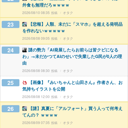
外食も無理だろｗｗｗｗ
2026/08/10 08:35
オタク
23
【悲報】人類、未だに「スマホ」を超える発明品
を作れないｗｗｗｗｗ
2026/08/08 09:05
オタク
24
謎の勢力「AI発展したらお前らは皆クビになる
わ」→未だかつてAIのせいで失業したG民が0人の理
由
2026/08/08 08:30
オタク
25
【画像】『みいちゃんと山田さん』作者さん、お
気持ちイラストを公開
2026/08/08 12:00
オタク
26
【謎】真夏に「アルフォート」買う人って何考え
てんの？ ｗｗｗｗ
2026/08/09 07:35
オタク