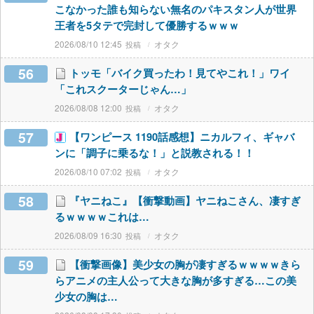
こなかった誰も知らない無名のパキスタン人が世界
王者を5タテで完封して優勝するｗｗｗ
2026/08/10 12:45
オタク
56
トッモ「バイク買ったわ！見てやこれ！」ワイ
「これスクーターじゃん…」
2026/08/08 12:00
オタク
57
【ワンピース 1190話感想】ニカルフィ、ギャバ
ンに「調子に乗るな！」と説教される！！
2026/08/10 07:02
オタク
58
『ヤニねこ』【衝撃動画】ヤニねこさん、凄すぎ
るｗｗｗｗこれは…
2026/08/09 16:30
オタク
59
【衝撃画像】美少女の胸が凄すぎるｗｗｗｗきら
らアニメの主人公って大きな胸が多すぎる…この美
少女の胸は…