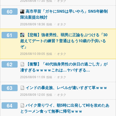
2026/08/08 17:30
オタク
60
高市早苗「ガキにSNSは早いやろ」SNS年齢制
限法案提出検討
2026/08/09 18:36
オタク
61
【悲報】強者男性、弱男に正論をぶつける「30
超えてデートの練習？普通はもう10歳の子供いる
ぞ」
2026/08/10 09:05
オタク
62
【衝撃】「40代独身男性の休日の過ごし方」が
凄すぎるｗｗｗｗこれは…ヤバすぎる…
2026/08/09 11:09
オタク
63
インドの暴走族、レベルが違いすぎて草ｗｗｗ
2026/08/09 12:00
オタク
64
バイク乗りワイ、朝5時に出発して峠を攻めたあ
とラーメン食って無事に帰宅ｗｗｗ