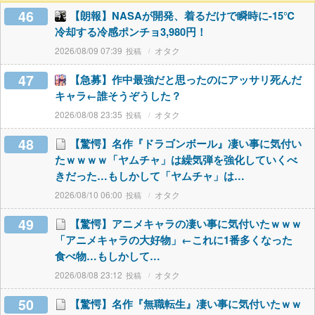
46
【朗報】NASAが開発、着るだけで瞬時に-15℃
冷却する冷感ポンチョ3,980円！
2026/08/09 07:39
オタク
47
【急募】作中最強だと思ったのにアッサリ死んだ
キャラ←誰そうぞうした？
2026/08/08 23:35
オタク
48
【驚愕】名作『ドラゴンボール』凄い事に気付い
たｗｗｗｗ「ヤムチャ」は繰気弾を強化していくべ
きだった…もしかして「ヤムチャ」は…
2026/08/10 06:00
オタク
49
【驚愕】アニメキャラの凄い事に気付いたｗｗｗ
「アニメキャラの大好物」←これに1番多くなった
食べ物…もしかして…
2026/08/08 23:12
オタク
50
【驚愕】名作『無職転生』凄い事に気付いたｗｗ