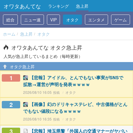
オワタあんてな
ランキング
急上昇
総合
ニュー速
VIP
オタク
エンタメ
ゲーム
ホーム
急上昇
オタク
オワタあんてな オタク急上昇
人気が急上昇しているまとめ（毎時更新）
オタク急上昇
1
【悲報】アイドル、とんでもない事実がSNSで
拡散→運営が声明を発表ｗｗｗｗ
2026/08/10 16:05
オタク
2
【画像】幻のドリキャステレビ、中古価格がとん
でもない値段になるｗｗｗｗ
2026/08/10 16:35
オタク
3
【悲報】埼玉県警「外国人の交通マナーがヤバい