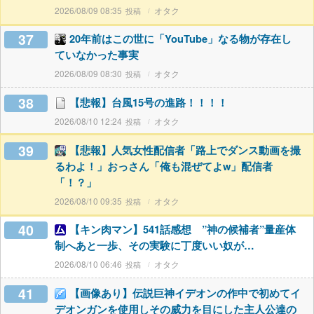
2026/08/09 08:35
オタク
37
20年前はこの世に「YouTube」なる物が存在し
ていなかった事実
2026/08/09 08:30
オタク
38
【悲報】台風15号の進路！！！！
2026/08/10 12:24
オタク
39
【悲報】人気女性配信者「路上でダンス動画を撮
るわよ！」おっさん「俺も混ぜてよw」配信者
「！？」
2026/08/10 09:35
オタク
40
【キン肉マン】541話感想 ”神の候補者”量産体
制へあと一歩、その実験に丁度いい奴が…
2026/08/10 06:46
オタク
41
【画像あり】伝説巨神イデオンの作中で初めてイ
デオンガンを使用しその威力を目にした主人公達の