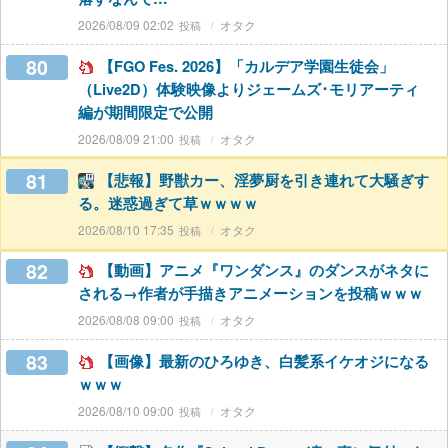
2026/08/09 02:02
オタク
80
【FGO Fes. 2026】「カルデア学園生徒会」
（Live2D）体験映像よりジェームズ･モリアーティ
編が期間限定で公開
2026/08/09 21:00
オタク
81
【悲報】野獣カー、淫夢厨を引き連れて大騒ぎす
る。迷惑過ぎて草ｗｗｗｗ
2026/08/10 17:35
オタク
82
【動画】アニメ『ワンダンス』のダンスがネタに
される→作者が手描きアニメーションを投稿ｗｗｗ
2026/08/08 09:00
オタク
83
【画像】最新のひろゆき、白髪系イケオジになる
ｗｗｗ
2026/08/10 09:00
オタク