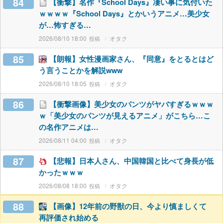
84
【衝撃】名作『School Days』凄い事に気付いた
ｗｗｗｗ『School Days』とかいうアニメ…美少女
が…怖すぎる…
2026/08/10 18:00
オタク
85
【朗報】女性漫画家さん、『同意』をとるとはど
う言うことかを解説www
2026/08/10 18:05
オタク
86
【衝撃画像】美少女のパンツがヤバすぎるｗｗｗ
ｗ「美少女のパンツが見えるアニメ」がこちら…こ
の名作アニメは…
2026/08/11 04:00
オタク
87
【悲報】日本人さん、中国韓国と比べて身長が低
かったｗｗｗ
2026/08/08 18:00
オタク
88
【画像】12年前の野獣の日、今より慎ましくて
再評価され始める