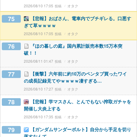
2026/08/10 17:05
オタク
75
【悲報】おばさん、電車内でブチギレる。口悪す
ぎて草ｗｗｗｗ
2026/08/10 17:05
オタク
76
『ほの暮しの庭』国内累計販売本数15万本突
破！！
2026/08/11 01:47
オタク
77
【衝撃】六年前に約10万のペンタブ買ったワイ
の成長記録見てやｗｗｗｗ凄すぎる…
2026/08/10 17:27
オタク
78
【悲報】学マスさん、とんでもない搾取ガチャを
開催し大炎上する
2026/08/10 17:35
オタク
79
【ガンダムサンダーボルト】自分から手足を切り
落すなんて…