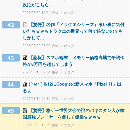
反応がこちら…
2026/08/09 19:04
オタク
42
【驚愕】名作『ドラクエシリーズ』凄い事に気付
いたｗｗｗｗドラクエの世界って何で銃ないの？も
しかして…
2026/08/09 06:00
オタク
43
【悲報】スマホ端末、メモリー価格高騰で平均価
格が8万円を超してしまう
2026/08/10 07:34
オタク
44
(´･ω･`) 8/12にGoogleの新スマホ「Pixel 11」出
るよ
2026/08/10 06:35
オタク
45
【驚愕】格ゲー世界大会で謎のパキスタン人が韓
国最強プレーヤーを倒して優勝ｗｗｗｗ
2026/08/09 12:35
オタク