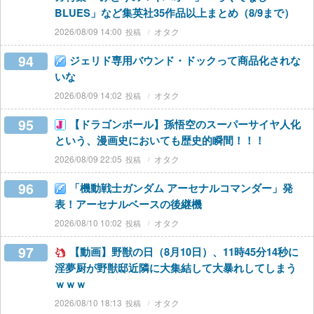
BLUES」など集英社35作品以上まとめ（8/9まで）
2026/08/09 14:00
オタク
94
ジェリド専用バウンド・ドックって商品化されな
いな
2026/08/09 14:02
オタク
95
【ドラゴンボール】孫悟空のスーパーサイヤ人化
という、漫画史においても歴史的瞬間！！！
2026/08/09 22:05
オタク
96
「機動戦士ガンダム アーセナルコマンダー」発
表！アーセナルベースの後継機
2026/08/10 10:02
オタク
97
【動画】野獣の日（8月10日）、11時45分14秒に
淫夢厨が野獣邸近隣に大集結して大暴れしてしまう
ｗｗｗ
2026/08/10 18:13
オタク