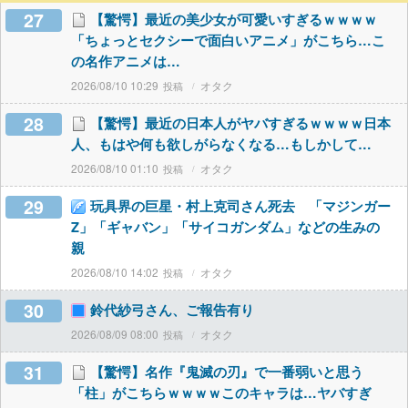
27
【驚愕】最近の美少女が可愛いすぎるｗｗｗｗ
「ちょっとセクシーで面白いアニメ」がこちら…こ
の名作アニメは…
2026/08/10 10:29
オタク
28
【驚愕】最近の日本人がヤバすぎるｗｗｗｗ日本
人、もはや何も欲しがらなくなる…もしかして…
2026/08/10 01:10
オタク
29
玩具界の巨星・村上克司さん死去 「マジンガー
Z」「ギャバン」「サイコガンダム」などの生みの
親
2026/08/10 14:02
オタク
30
鈴代紗弓さん、ご報告有り
2026/08/09 08:00
オタク
31
【驚愕】名作『鬼滅の刃』で一番弱いと思う
「柱」がこちらｗｗｗｗこのキャラは…ヤバすぎ