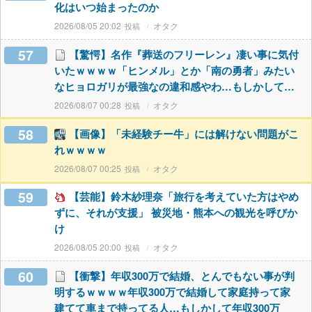
化はいつ始まったのか
2026/08/05 20:02
オタク
57
【驚愕】名作『葬送のフリーレン』凄い事に気付
いたｗｗｗｗ「ヒンメル」とか「南の勇者」みたい
なヒョロガリが最強なの違和感やわ…もしかして…
2026/08/07 00:28
オタク
58
【画像】「未経験チー牛」には解けない問題がこ
れｗｗｗｗ
2026/08/07 00:25
オタク
59
【芸能】鈴木紗理奈「旅行を考えていた方はやめ
ずに、それが支援」 被災地・熊本への観光を呼びか
け
2026/08/05 20:00
オタク
60
【衝撃】年収300万で結婚、とんでもない事が判
明するｗｗｗｗ年収300万で結婚して家庭持って家
建てて車まで持ってる人…もしかして年収300万