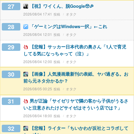
27
【祝】ワイくん、脱Google🥺🎉
2026/08/04 17:41
オタク
28
「ゲーミングはWindows一択」←これ
2026/08/04 12:01
オタク
29
【悲報】サッカー日本代表の奥さん「1人で育児
してる気になっちゃって（泣）」
2026/08/04 12:00
オタク
30
【画像】人気漫画最新刊の表紙、ヤバ過ぎる。お
前ら元ネタ分かるか？
2026/08/05 00:25
オタク
31
男が正論「サイゼリヤで隣の客から子供がうるさ
いと注意されたけどサイゼはそういう店では？」
2026/08/04 18:00
オタク
32
【悲報】ライター「ちいかわが反社とコラボして