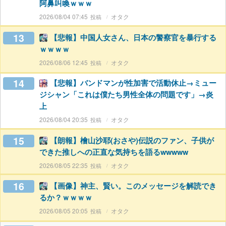
阿鼻叫喚ｗｗｗ
2026/08/04 07:45
オタク
13
【悲報】中国人女さん、日本の警察官を暴行する
ｗｗｗｗ
2026/08/06 12:45
オタク
14
【悲報】バンドマンが性加害で活動休止→ミュー
ジシャン「これは僕たち男性全体の問題です」→炎
上
2026/08/04 20:35
オタク
15
【朗報】檜山沙耶(おさや)伝説のファン、子供が
できた推しへの正直な気持ちを語るwwwww
2026/08/05 22:35
オタク
16
【画像】神主、賢い。このメッセージを解読でき
るか？ｗｗｗｗ
2026/08/05 20:05
オタク