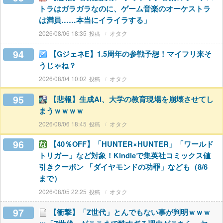
トラはガラガラなのに、ゲーム音楽のオーケストラ
は満員……本当にイライラする」
2026/08/06 18:35
オタク
94
【GジェネE】1.5周年の参戦予想！マイフリ来そ
うじゃね？
2026/08/04 10:02
オタク
95
【悲報】生成AI、大学の教育現場を崩壊させてし
まうｗｗｗｗ
2026/08/06 18:45
オタク
96
【40％OFF】「HUNTER×HUNTER」「ワールド
トリガー」など対象！Kindleで集英社コミックス値
引きクーポン 「ダイヤモンドの功罪」なども（8/6
まで）
2026/08/05 22:25
オタク
97
【衝撃】「Z世代」とんでもない事が判明ｗｗｗ