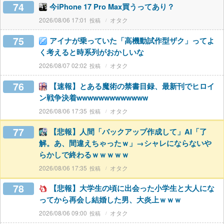
74
今iPhone 17 Pro Max買うってあり？
2026/08/06 17:01
オタク
75
アイナが乗っていた「高機動試作型ザク」ってよ
く考えると時系列がおかしいな
2026/08/07 02:02
オタク
76
【速報】とある魔術の禁書目録、最新刊でヒロイ
ン戦争決着wwwwwwwwwwwww
2026/08/06 17:35
オタク
77
【悲報】人間「バックアップ作成して」AI「了
解。あ、間違えちゃったｗ」→シャレにならないや
らかしで終わるｗｗｗｗｗ
2026/08/06 17:35
オタク
78
【悲報】大学生の頃に出会った小学生と大人にな
ってから再会し結婚した男、大炎上ｗｗｗ
2026/08/06 09:00
オタク