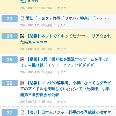
た」ﾊﾟｼｬｯ
2026/08/06 11:05
オタク
33
愛知「トヨタ」静岡「ヤマハ」神奈川「・・・」
2026/08/04 23:00
オタク
34
【悲報】ネットでイキってたチー牛、リア凸され
た結果ｗｗｗｗ
2026/08/04 23:35
オタク
35
【動画】X民「撮り鉄を撃退するゲームを作った
よ」→撮り鉄「！？！！？？」ｼｭﾎﾟﾎﾟﾎﾟﾎﾟ
2026/08/04 22:35
オタク
36
【悲報】マンガの編集者、令和になってもグラビ
アのアイドルを美味しくいただいていた模様。小学
館第三者委員会が公表
2026/08/05 12:45
オタク
37
【凄い】日本人メジャー野手の今季成績が凄すぎ