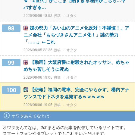
ｗ「Z世代」がここまで酷すぎる理由がこちら…ヤ
バすぎる…
2026/08/06 18:52
オタク
98
謎の勢力「みい山のアニメ化反対！不謹慎！」ア
ニメ会社「もちづきさんアニメ化！」謎の勢力
「……」←これ
2026/08/05 22:35
オタク
99
【動画】大阪府警に射殺されたオッサン、めちゃ
めちゃ苦しそうに死ぬ
2026/08/06 19:05
オタク
100
【悲報】福岡の電車、完全にやらかす。構内アナ
ウンスでド下ネタを連発するｗｗｗｗｗ
2026/08/06 19:05
オタク
オワタあんてなとは
オワタあんてなは、2chまとめの記事を配信しているサイトです。
スマートフォンやタブレットでもご利用いただけます。