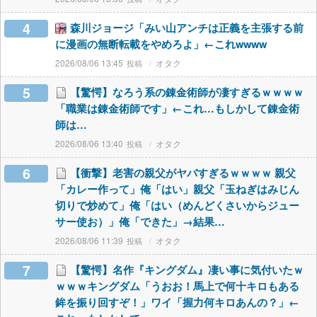
4
森川ジョージ「みい山アンチは正義を主張する前
に漫画の無断転載をやめろよ」←これwwww
2026/08/06 13:45
オタク
5
【驚愕】なろう系の錬金術師が凄すぎるｗｗｗｗ
「職業は錬金術師です」←これ…もしかして錬金術
師は…
2026/08/06 13:40
オタク
6
【衝撃】老害の親父がヤバすぎるｗｗｗｗ 親父
「カレー作って」俺「はい」親父「玉ねぎはみじん
切りで炒めて」俺「はい（めんどくさいからジュー
サー使お）」俺「できた」→結果…
2026/08/06 11:39
オタク
7
【驚愕】名作『キングダム』凄い事に気付いたｗ
ｗｗｗキングダム「うおお！馬上で何十キロもある
鉾を振り回すぞ！」ワイ「握力何キロあんの？」←