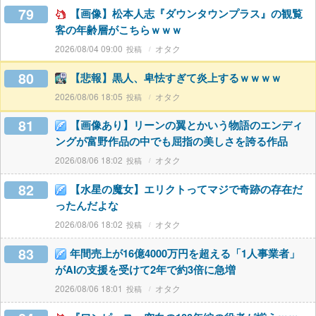
79
【画像】松本人志『ダウンタウンプラス』の観覧
客の年齢層がこちらｗｗｗ
2026/08/04 09:00
オタク
80
【悲報】黒人、卑怯すぎて炎上するｗｗｗｗ
2026/08/06 18:05
オタク
81
【画像あり】リーンの翼とかいう物語のエンディ
ングが富野作品の中でも屈指の美しさを誇る作品
2026/08/06 18:02
オタク
82
【水星の魔女】エリクトってマジで奇跡の存在だ
ったんだよな
2026/08/06 18:02
オタク
83
年間売上が16億4000万円を超える「1人事業者」
がAIの支援を受けて2年で約3倍に急増
2026/08/06 18:01
オタク