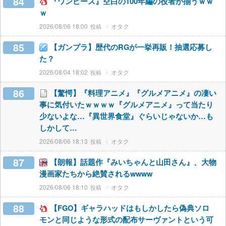
84
『ワンピース』空白の100年編の役者が揃うｗｗ
ｗ
2026/08/06 18:00
オタク
85
【ガンプラ】歴代のRGが一挙再販！抽選応募し
た？
2026/08/04 18:02
オタク
86
【驚愕】『料理アニメ』『グルメアニメ』の凄い
事に気付いたｗｗｗｗ『グルメアニメ』って当たり
少ないよな…『異世界食堂』ぐらいじゃないか…も
しかして…
2026/08/06 18:13
オタク
87
【朗報】話題作『みいちゃんと山田さん』、大物
漫画家たちから絶賛されるwwww
2026/08/06 18:10
オタク
88
【FGO】ギャラハッドはもしかしたら偽典ソロ
モンと同じような形式の配布サーヴァントという可