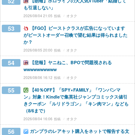
52
【朗報】ホロライブの大人気VTuber「結婚して
も引退しない」
2026/08/04 21:05
オタク
53
【FGO】ビーストクラスが広告になっています
がビーストオーダー召喚で望む結果は得られました
か？
2026/08/05 20:00
オタク
54
【悲報】ヤニねこ、BPOで問題視される
wwwwwwwwww
2026/08/06 16:12
オタク
55
【40％OFF】「SPY×FAMILY」「ワンパンマ
ン」対象！Kindleで集英社ジャンプコミックス値引
きクーポン 「ルリドラゴン」「キン肉マン」なども
（8/6まで）
2026/08/04 16:06
オタク
56
ガンプラのレアキット購入をネットで報告する文