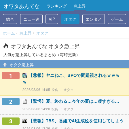
オワタあんてな
ランキング
急上昇
総合
ニュー速
VIP
オタク
エンタメ
ゲーム
ホーム
急上昇
オタク
オワタあんてな オタク急上昇
人気が急上昇しているまとめ（毎時更新）
オタク急上昇
1
【悲報】ヤニねこ、BPOで問題視されるｗｗｗ
ｗ
2026/08/06 14:05
オタク
2
【驚愕】夏、終わる…今年の夏は…凄すぎる…
2026/08/06 14:20
オタク
3
【悲報】TBS、番組でAI生成絵を使用してしまう
2026/08/06 13:36
オタク