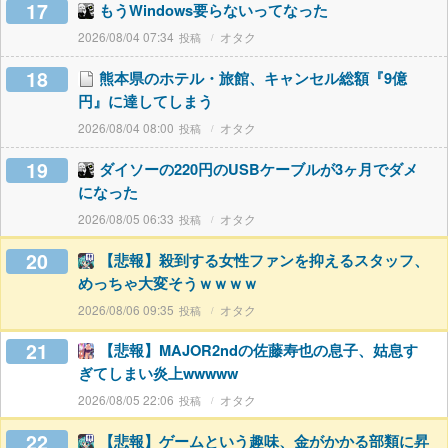
17
もうWindows要らないってなった
2026/08/04 07:34
オタク
18
熊本県のホテル・旅館、キャンセル総額『9億
円』に達してしまう
2026/08/04 08:00
オタク
19
ダイソーの220円のUSBケーブルが3ヶ月でダメ
になった
2026/08/05 06:33
オタク
20
【悲報】殺到する女性ファンを抑えるスタッフ、
めっちゃ大変そうｗｗｗｗ
2026/08/06 09:35
オタク
21
【悲報】MAJOR2ndの佐藤寿也の息子、姑息す
ぎてしまい炎上wwwww
2026/08/05 22:06
オタク
22
【悲報】ゲームという趣味、金がかかる部類に昇