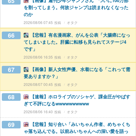
65
【画像】週刊少年ジャンプさん ついに100万部
を割ってしまう。何故ジャンプは読まれなくなった
のか
2026/08/06 07:45
オタク
66
【悲報】有名漫画家、がんを公表「大腸癌になっ
てしまいました。肝臓に転移も見られてステージ4
です」
2026/08/06 16:35
オタク
67
【画像】新人女性声優、水着になる「これって需
要ありますか？」
2026/08/07 00:45
オタク
68
【速報】ホロライブのソシャゲ、課金圧がやばす
ぎて不評になるwwwwwwwwww
2026/08/06 16:40
オタク
69
【悲報】知り合い「みいちゃん作者、めちゃくち
ゃ落ち込んでる。以前みいちゃんへの深い愛を語っ