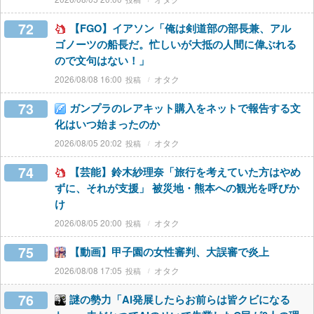
72
【FGO】イアソン「俺は剣道部の部長兼、アル
ゴノーツの船長だ。忙しいが大抵の人間に偉ぶれる
ので文句はない！」
2026/08/08 16:00
オタク
73
ガンプラのレアキット購入をネットで報告する文
化はいつ始まったのか
2026/08/05 20:02
オタク
74
【芸能】鈴木紗理奈「旅行を考えていた方はやめ
ずに、それが支援」 被災地・熊本への観光を呼びか
け
2026/08/05 20:00
オタク
75
【動画】甲子園の女性審判、大誤審で炎上
2026/08/08 17:05
オタク
76
謎の勢力「AI発展したらお前らは皆クビになる