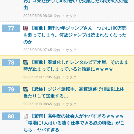
わ」→未だかつてAIのせいで失業したG民が0人の理
由
2026/08/08 08:30
オタク
77
【画像】週刊少年ジャンプさん ついに100万部
を割ってしまう。何故ジャンプは読まれなくなった
のか
2026/08/06 07:45
オタク
78
【画像】廃墟化したレンタルビデオ屋、そのまま
時が止まってしまっていると話題にｗｗｗｗ
2026/08/08 17:05
オタク
79
【恐怖】ジジイ運転手、高速道路で10回以上体
当たりして逃走する…
2026/08/08 08:45
オタク
80
【驚愕】高学歴の社会人がヤバすぎるｗｗｗｗ
「職場に1人はいる凄く仕事できる奴の特徴」がこ
ちら…ヤバすぎる…