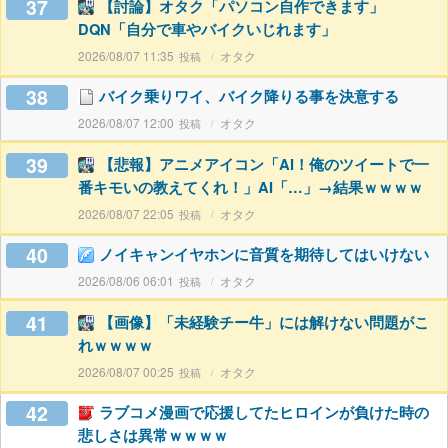
37
【討論】オタク「パソコン自作できます」
DQN「自分で車やバイクいじれます」
2026/08/07 11:35
オタク
38
バイク乗りワイ、バイク降りる事を決意する
2026/08/07 12:00
オタク
39
【悲報】アニメアイコン「AI！俺のツイートで一
番キモいの教えてくれ！」AI「…」→結果ｗｗｗｗ
2026/08/07 22:05
オタク
40
ノイキャンイヤホンに音質を期待してはいけない
2026/08/06 06:01
オタク
41
【画像】「未経験チー牛」には解けない問題がこ
れｗｗｗｗ
2026/08/07 00:25
オタク
42
ラブコメ漫画で応援してたヒロインが負けた時の
悲しさは異常ｗｗｗｗ