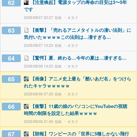
62
【注意喚起】電源タップの寿命の目安は3〜5年
です
2026/08/07 20:27
オタク
63
【衝撃】「売れるアニメタイトルの凄い法則」に
気付いたｗｗｗｗこの法則は…凄すぎる…
2026/08/07 10:23
オタク
64
【驚愕】夏、終わる…今年の夏は…凄すぎる…
2026/08/06 14:20
オタク
65
【画像】アニメ史上最も「酷いあだ名」をつけら
れたキャラｗｗｗｗｗ
2026/08/06 07:35
オタク
66
【衝撃】11歳の娘のパソコンにYouTubeの視聴
時間の制限を設定した結果ｗｗｗｗ
2026/08/06 21:45
オタク
67
【朗報】ワンピースの「世界に5種しかない飛行