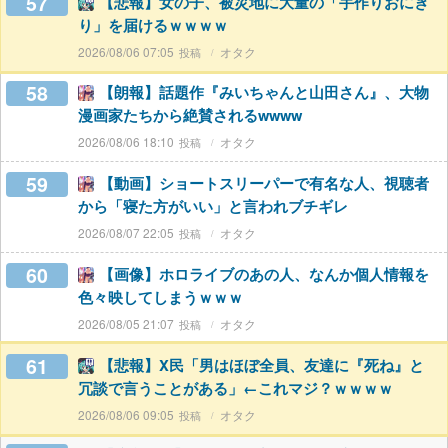
57
【悲報】女の子、被災地に大量の「手作りおにぎ
り」を届けるｗｗｗｗ
2026/08/06 07:05
オタク
58
【朗報】話題作『みいちゃんと山田さん』、大物
漫画家たちから絶賛されるwwww
2026/08/06 18:10
オタク
59
【動画】ショートスリーパーで有名な人、視聴者
から「寝た方がいい」と言われブチギレ
2026/08/07 22:05
オタク
60
【画像】ホロライブのあの人、なんか個人情報を
色々映してしまうｗｗｗ
2026/08/05 21:07
オタク
61
【悲報】X民「男はほぼ全員、友達に『死ね』と
冗談で言うことがある」←これマジ？ｗｗｗｗ
2026/08/06 09:05
オタク