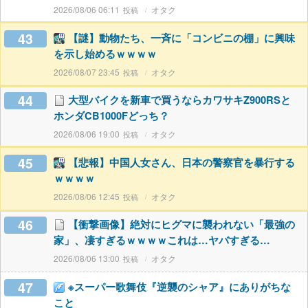
2026/08/06 06:11
オタク
43
【謎】動物たち、一斉に「コンビニの棚」に興味
を示し始めるｗｗｗｗ
2026/08/07 23:45
オタク
44
大型バイクを新車で買うならカワサキZ900RSと
ホンダCB1000Fどっち？
2026/08/06 19:00
オタク
45
【悲報】中国人女さん、日本の警察官を暴行する
ｗｗｗｗ
2026/08/06 12:45
オタク
46
【衝撃画像】絶対にヒグマに襲われない「最強の
家」、凄すぎるｗｗｗｗこれは…ヤバすぎる…
2026/08/06 13:00
オタク
47
※スーパー歌舞伎『逆襲のシャア』にありがちな
こと