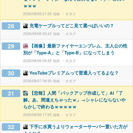
ｗｗｗ
2026/08/05 21:35
オタク
28
充電ケーブルってどこ見て選べばいいの？
2026/08/06 09:42
オタク
29
【画像】最新ファイヤーエンブレム、主人公の性
別が「Type-A」と「Type-B」になってしまう
2026/08/06 09:45
オタク
30
YouTubeプレミアムって普通入ってるよな？
2026/08/07 09:30
オタク
31
【悲報】人間「バックアップ作成して」AI「了
解。あ、間違えちゃったｗ」→シャレにならないや
らかしで終わるｗｗｗｗｗ
2026/08/06 17:35
オタク
32
下手に水買うよりウォーターサーバー置いた方が