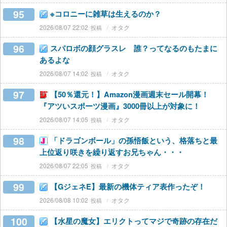
95
※コロニーに雑草は生えるのか？
2026/08/07 22:02
オタク
96
スパロボの顔グラスレ 誰？ってなるのもたまに
あるよな
2026/08/07 14:02
オタク
97
【50％還元！】Amazon漫画週末セール開幕！
『アツいスポーツ漫画』3000冊以上が対象に！
2026/08/07 14:05
オタク
98
「ドラゴンボール」の孫悟飯という、格落ちと最
上位返り咲きを繰り返すお兄ちゃん・・・
2026/08/07 22:05
オタク
99
【GジェネE】最新の機体ティア表作ったぞ！
2026/08/08 10:02
オタク
100
【水星の魔女】エリクトってマジで奇跡の存在だ