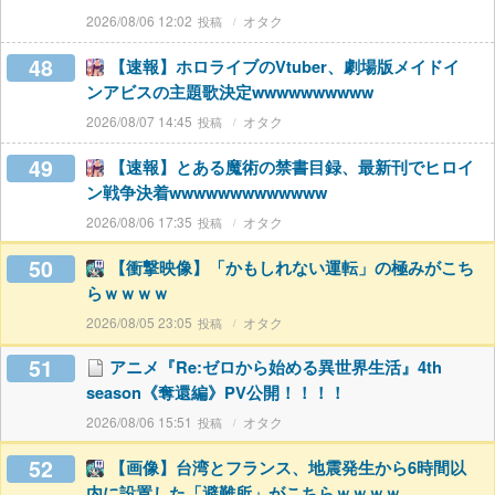
2026/08/06 12:02
オタク
48
【速報】ホロライブのVtuber、劇場版メイドイ
ンアビスの主題歌決定wwwwwwwwww
2026/08/07 14:45
オタク
49
【速報】とある魔術の禁書目録、最新刊でヒロイ
ン戦争決着wwwwwwwwwwwww
2026/08/06 17:35
オタク
50
【衝撃映像】「かもしれない運転」の極みがこち
らｗｗｗｗ
2026/08/05 23:05
オタク
51
アニメ『Re:ゼロから始める異世界生活』4th
season《奪還編》PV公開！！！！
2026/08/06 15:51
オタク
52
【画像】台湾とフランス、地震発生から6時間以
内に設置した「避難所」がこちらｗｗｗｗ