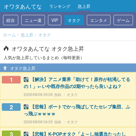
オワタあんてな
ランキング
急上昇
総合
ニュー速
VIP
オタク
エンタメ
ゲーム
ホーム
急上昇
オタク
オワタあんてな オタク急上昇
人気が急上昇しているまとめ（毎時更新）
オタク急上昇
1
【解決】アニメ業界「助けて！原作が枯渇してる
の！」←いや既存作品の2期やったら良いよね？
2026/08/08 05:05
オタク
2
【悲報】ボートでかっ飛ばしてたセレブ集団、ふ
っ飛ぶｗｗｗｗ
2026/08/08 04:05
オタク
3
【悲報】K-POPオタク「よ～し抽選当たったし