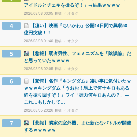
アイドルとチェキを撮るぞ！」→結果ｗｗｗｗ
2026/08/08 03:05
オタク
4
【凄い】映画『ちいかわ』公開14日間で興収50
億円突破！！
2026/08/08 01:40
オタク
5
【悲報】弱者男性、フェミニズムを「陰謀論」だ
と思っていたｗｗｗｗ
2026/08/08 02:05
オタク
6
【驚愕】名作『キングダム』凄い事に気付いたｗ
ｗｗｗキングダム「うおお！馬上で何十キロもある
鉾を振り回すぞ！」ワイ「握力何キロあんの？」←
これ…もしかして…
2026/08/05 23:26
オタク
7
【悲報】隣家の室外機、また新たなバトルが開催
するｗｗｗｗｗ