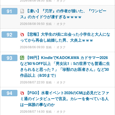
2026/08/08 08:00
オタク
91
【凄い】『刃牙』の作者が描いた、『ワンピー
ス』のカイドウが凄すぎるｗｗｗｗ
2026/08/08 09:50
オタク
92
【悲報】大学生の頃に出会った小学生と大人にな
ってから再会し結婚した男、大炎上ｗｗｗ
2026/08/06 09:00
オタク
93
【99円】KindleでKADOKAWA カドサマー2026
など80％OFF以上 「男女比1：5の世界でも普通に生
きられると思った？」「珍獣のお医者さん」など30
作品以上（8/20まで）
2026/08/07 22:00
オタク
94
【FGO】水着イベント2026のCMは必見だとファ
ミ通のインタビューで言及。カレーを食べている人
は一体誰の事なのか
2026/08/07 14:00
オタク