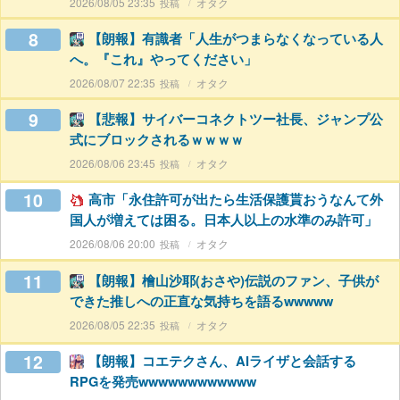
2026/08/05 23:35
オタク
8
【朗報】有識者「人生がつまらなくなっている人
へ。『これ』やってください」
2026/08/07 22:35
オタク
9
【悲報】サイバーコネクトツー社長、ジャンプ公
式にブロックされるｗｗｗｗ
2026/08/06 23:45
オタク
10
高市「永住許可が出たら生活保護貰おうなんて外
国人が増えては困る。日本人以上の水準のみ許可」
2026/08/06 20:00
オタク
11
【朗報】檜山沙耶(おさや)伝説のファン、子供が
できた推しへの正直な気持ちを語るwwwww
2026/08/05 22:35
オタク
12
【朗報】コエテクさん、AIライザと会話する
RPGを発売wwwwwwwwwwww