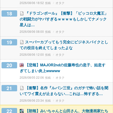
2026/08/06 18:52
オタク
18
『ドラゴンボール』【衝撃】「ピッコロ大魔王」
の戦闘力がヤバすぎるｗｗｗｗもしかしてナメック
星人は…
2026/08/06 08:00
オタク
19
スーパーカブってもう完全にビジネスバイクとし
ての役目を終えてしまったよな
2026/08/06 12:00
オタク
20
【悲報】MAJOR2ndの佐藤寿也の息子、姑息す
ぎてしまい炎上wwwww
2026/08/05 22:06
オタク
21
【衝撃】名作『ルパン三世』のガチで怖い話を聞
いてワイ震えが止まらない…これは…怖すぎる…
2026/08/06 23:34
オタク
22
【朗報】みいちゃんと山田さん、大物漫画家たち