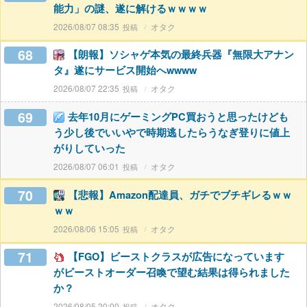
能力」の謎、遂に解けるｗｗｗｗ
2026/08/07 08:35
オタク
68
【朗報】ソシャゲ本気の最終兵器『無限大アナン
タ』遂にサービス開始へwwww
2026/08/07 22:35
オタク
69
去年10月にゲーミングPC買おうと思ったけども
う少し後でいいやで時期逃したらうなぎ登りに値上
がりしていった
2026/08/07 06:01
オタク
70
【悲報】Amazon配達員、ガチでブチギレるｗｗ
ｗｗ
2026/08/06 15:05
オタク
71
【FGO】ビーストクラスが広告になっています
がビーストオーダー召喚で望む結果は得られました
か？
2026/08/05 20:00
オタク