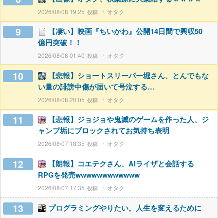
2026/08/08 19:25
オタク
9
【凄い】映画『ちいかわ』公開14日間で興収50
億円突破！！
2026/08/08 01:40
オタク
10
【悲報】ショートスリーパー堀さん、とんでもな
い量の誹謗中傷が届いて号泣する…
2026/08/08 20:05
オタク
11
【悲報】ジョジョや鬼滅のゲームを作った人、ジ
ャンプ垢にブロックされてお気持ち表明
2026/08/07 18:35
オタク
12
【朗報】コエテクさん、AIライザと会話する
RPGを発売wwwwwwwwwwww
2026/08/07 17:35
オタク
13
プログラミングやりたい。人生を変えるために