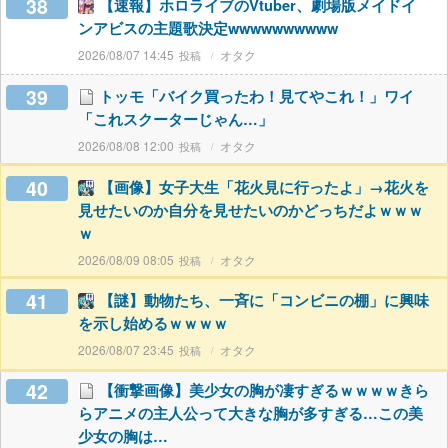
38
【速報】ホロライブのVtuber、劇場版メイドイ
ンアビスの主題歌決定wwwwwwwwww
2026/08/07 14:45
オタク
39
トッモ「バイク買ったわ！見てやこれ！」ワイ
「これスクーターじゃん…」
2026/08/08 12:00
オタク
40
【画像】女子大生「花火見に行ったよ」→花火を
見せたいのか自分を見せたいのかどっちだよｗｗｗ
ｗ
2026/08/09 08:05
オタク
41
【謎】動物たち、一斉に「コンビニの棚」に興味
を示し始めるｗｗｗｗ
2026/08/07 23:45
オタク
42
【衝撃画像】美少女の胸が凄すぎるｗｗｗｗきら
らアニメの主人公って大きな胸が多すぎる…この美
少女の胸は…