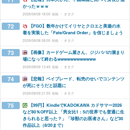
かったｗｗｗ
2026/08/08 18:00
オタク
72
【FGO】数年かけてイリヤとクロエと美遊の水
着を実装した「Fate/Grand Order」を信じましょう
2026/08/08 08:00
オタク
73
【画像】カードゲーム屋さん、ジジババの溜まり
場になって終わるwwwwwwwwwwww
2026/08/09 13:45
オタク
74
【悲報】ベイブレード、転売のせいでコンテンツ
が死にそうだと話題に
2026/08/09 21:55
オタク
75
【99円】KindleでKADOKAWA カドサマー2026
など80％OFF以上 「男女比1：5の世界でも普通に生
きられると思った？」「珍獣のお医者さん」など30
作品以上（8/20まで）