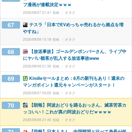
フ漫画が連載決定ｗｗｗ
2026/08/07 21:41
オタク
67
テスラ「日本でEVめっちゃ売れるから拠点を増
やすね」
2026/08/09 13:18
オタク
68
【放送事故】ゴールデンボンバーさん、ライブ中
にヤバい観客が乱入する放送事故www
2026/08/09 21:30
オタク
69
Kindleセールまとめ：8月の新刊もあり！週末の
マンガポイント還元キャンペーンがスタート！
2026/08/07 03:05
オタク
70
【朗報】阿波おどりを踊るおっさん、滅茶苦茶カ
ッコいい！これが真の阿波おどりだｗｗｗｗ
2026/08/09 21:45
オタク
71
【悲報】日本人さん、中国韓国と比べて身長が低