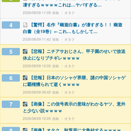
凄すぎるｗｗｗｗこれは…ヤバすぎる…
2026/08/09 11:09
オタク
4
【驚愕】名作『幽遊白書』が凄すぎる！！ 幽遊
白書（全19巻）←これ…もしかして…
2026/08/09 11:42
オタク
5
【悲報】ニチアサおじさん、甲子園のせいで放送
休止になりブチギレｗｗｗｗ
2026/08/09 10:35
オタク
6
【悲報】日本のソシャゲ界隈、謎の中国ソシャゲ
に覇権獲られて逝くｗｗｗｗ
2026/08/09 09:45
オタク
7
【画像】この信号表示の意味がわかるヤツ、意外
と少ない説ｗｗｗｗ
2026/08/09 10:05
オタク
8
【画像】オタク、秋葉原に大集結するｗｗｗｗ