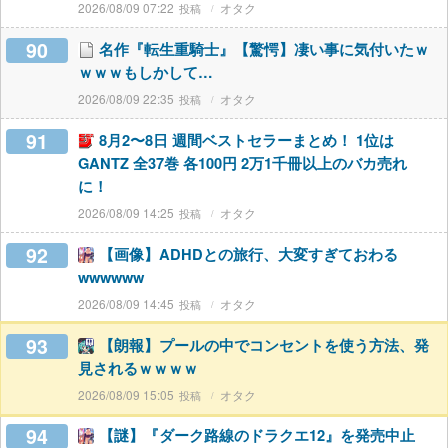
2026/08/09 07:22
オタク
90
名作『転生重騎士』【驚愕】凄い事に気付いたｗ
ｗｗｗもしかして…
2026/08/09 22:35
オタク
91
8月2〜8日 週間ベストセラーまとめ！ 1位は
GANTZ 全37巻 各100円 2万1千冊以上のバカ売れ
に！
2026/08/09 14:25
オタク
92
【画像】ADHDとの旅行、大変すぎておわる
wwwwww
2026/08/09 14:45
オタク
93
【朗報】プールの中でコンセントを使う方法、発
見されるｗｗｗｗ
2026/08/09 15:05
オタク
94
【謎】『ダーク路線のドラクエ12』を発売中止