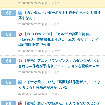
2026/08/09 13:05
オタク
62
【ガンダムサンダーボルト】自分から手足を切り
落すなんて…
2026/08/09 02:02
オタク
63
【FGO Fes. 2026】「カルデア学園生徒会」
（Live2D）体験映像よりジェームズ･モリアーティ
編が期間限定で公開
2026/08/09 21:00
オタク
64
【動画】アニメ『ワンダンス』のダンスがネタに
される→作者が手描きアニメーションを投稿ｗｗｗ
2026/08/08 09:00
オタク
65
アイナが乗っていた「高機動試作型ザク」ってよ
く考えると時系列がおかしいな
2026/08/07 02:02
オタク
66
【速報】超かぐや姫さん、とんでもないスピンオ