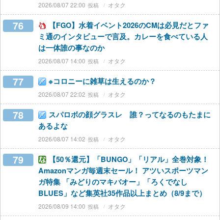
2026/08/07 22:00
オタク
76
【FGO】水着イベント2026のCMは必見だとファ
ミ通のインタビューで言及。カレーを食べている人
は一体誰の事なのか
2026/08/07 14:00
オタク
77
※コロニーに雑草は生えるのか？
2026/08/07 22:02
オタク
78
スパロボの顔グラスレ 誰？ってなるのもたまに
あるよな
2026/08/07 14:02
オタク
79
【50％還元】「BUNGO」「リアル」全巻対象！
Amazonマンガ毎週末セール！ アツいスポーツマン
ガ特集 「みどりのマキバオー」「ろくでなし
BLUES」など集英社35作品以上まとめ（8/9まで）
2026/08/09 14:00
オタク