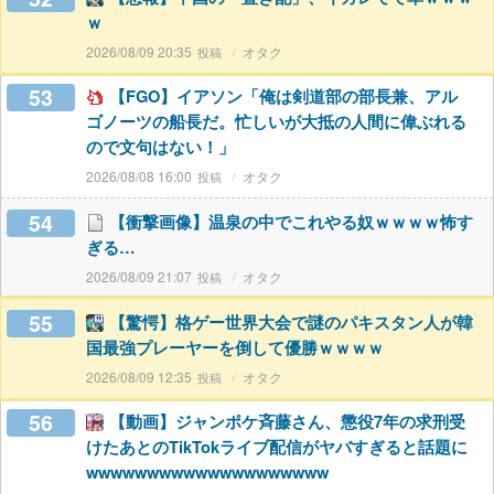
ｗ
2026/08/09 20:35
オタク
53
【FGO】イアソン「俺は剣道部の部長兼、アル
ゴノーツの船長だ。忙しいが大抵の人間に偉ぶれる
ので文句はない！」
2026/08/08 16:00
オタク
54
【衝撃画像】温泉の中でこれやる奴ｗｗｗｗ怖す
ぎる…
2026/08/09 21:07
オタク
55
【驚愕】格ゲー世界大会で謎のパキスタン人が韓
国最強プレーヤーを倒して優勝ｗｗｗｗ
2026/08/09 12:35
オタク
56
【動画】ジャンポケ斉藤さん、懲役7年の求刑受
けたあとのTikTokライブ配信がヤバすぎると話題に
wwwwwwwwwwwwwwwwwwww