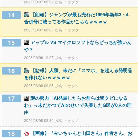
2026/08/07 08:29
オタク
14
【朗報】ジャンプが最も売れた1995年新年3・4
合併号に載ってる作品がこちらｗｗｗｗ
2026/08/07 06:05
オタク
15
アップル VS マイクロソフトならどっちが強いん
や？
2026/08/08 19:07
オタク
16
【悲報】人類、未だに「スマホ」を超える発明品
を作れないｗｗｗｗｗ
2026/08/08 09:05
オタク
17
謎の勢力「AI発展したらお前らは皆クビになる
わ」→未だかつてAIのせいで失業したG民が0人の理
由
2026/08/08 08:30
オタク
18
【画像】『みいちゃんと山田さん』作者さん、お