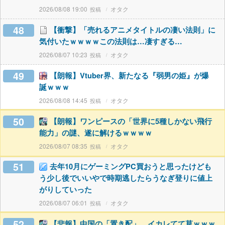
2026/08/08 19:00
オタク
48
【衝撃】「売れるアニメタイトルの凄い法則」に
気付いたｗｗｗｗこの法則は…凄すぎる…
2026/08/07 10:23
オタク
49
【朗報】Vtuber界、新たなる『弱男の姫』が爆
誕ｗｗｗ
2026/08/08 14:45
オタク
50
【朗報】ワンピースの「世界に5種しかない飛行
能力」の謎、遂に解けるｗｗｗｗ
2026/08/07 08:35
オタク
51
去年10月にゲーミングPC買おうと思ったけども
う少し後でいいやで時期逃したらうなぎ登りに値上
がりしていった
2026/08/07 06:01
オタク
52
【悲報】中国の「置き配」、イカレてて草ｗｗｗ