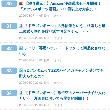
80
【50％還元！】Amazon漫画週末セール開幕！
『アツいスポーツ漫画』3000冊以上が対象に！
2026/08/07 14:05
オタク
81
「ドラゴンボール」の孫悟飯という、格落ちと最
上位返り咲きを繰り返すお兄ちゃん・・・
2026/08/07 22:05
オタク
82
ジェリド専用バウンド・ドックって商品化されな
いな
2026/08/09 14:02
オタク
83
※ΞガンダムってZZのハイメガキャノン受けても
耐えられるの？
2026/08/09 22:02
オタク
84
【ドラゴンボール】孫悟空のスーパーサイヤ人化
という、漫画史においても歴史的瞬間！！！
2026/08/09 22:05
オタク