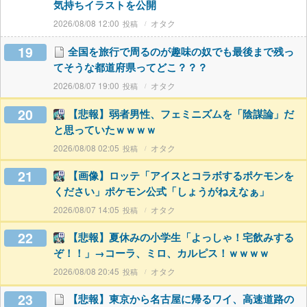
気持ちイラストを公開
2026/08/08 12:00
オタク
19
全国を旅行で周るのが趣味の奴でも最後まで残っ
てそうな都道府県ってどこ？？？
2026/08/07 19:00
オタク
20
【悲報】弱者男性、フェミニズムを「陰謀論」だ
と思っていたｗｗｗｗ
2026/08/08 02:05
オタク
21
【画像】ロッテ「アイスとコラボするポケモンを
ください」ポケモン公式「しょうがねえなぁ」
2026/08/07 14:05
オタク
22
【悲報】夏休みの小学生「よっしゃ！宅飲みする
ぞ！！」→コーラ、ミロ、カルピス！ｗｗｗｗ
2026/08/08 20:45
オタク
23
【悲報】東京から名古屋に帰るワイ、高速道路の