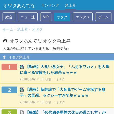
オワタあんてな
ランキング
急上昇
総合
ニュー速
VIP
オタク
エンタメ
ゲーム
ホーム
急上昇
オタク
オワタあんてな オタク急上昇
人気が急上昇しているまとめ（毎時更新）
オタク急上昇
1
【動画】大食い系女子、「ふえるワカメ」を大量
に食べる実験をした結果ｗｗｗｗ
2026/08/09 11:05
オタク
2
【悲報】新幹線で「大音量でゲーム実況する息
子」の母親、セクシーすぎて草ｗｗｗｗ
2026/08/09 11:35
オタク
3
【衝撃】「40代独身男性の休日の過ごし方」が