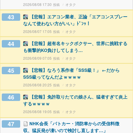
2026/08/08 17:30
オタク
43
【悲報】エアコン業者、正論「エアコンスプレー
なんて使わない方がいい」ﾄﾞﾝｯ！
2026/08/07 17:05
オタク
44
【悲報】超有名キックボクサー、世界に挑戦する
も衝撃的KO負けしてしまう…
2026/08/09 07:05
オタク
45
【悲報】なろう系作者「SSS級！」 ←だから
SSS級ってなんだよｗｗｗｗ
2026/08/08 20:25
オタク
46
【悲報】免許取りたての娘さん、猛者すぎて炎上
するｗｗｗｗ
2026/08/08 19:05
オタク
47
NHK会長「パトカー・消防車からの受信料徴
収、猛反発が凄いので検討し直します…」