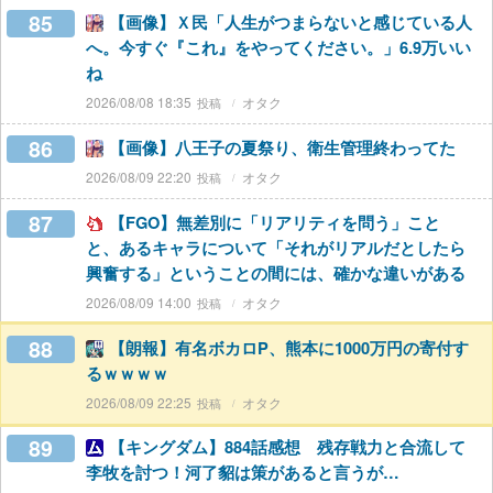
85
【画像】Ｘ民「人生がつまらないと感じている人
へ。今すぐ『これ』をやってください。」6.9万いい
ね
2026/08/08 18:35
オタク
86
【画像】八王子の夏祭り、衛生管理終わってた
2026/08/09 22:20
オタク
87
【FGO】無差別に「リアリティを問う」こと
と、あるキャラについて「それがリアルだとしたら
興奮する」ということの間には、確かな違いがある
2026/08/09 14:00
オタク
88
【朗報】有名ボカロP、熊本に1000万円の寄付す
るｗｗｗｗ
2026/08/09 22:25
オタク
89
【キングダム】884話感想 残存戦力と合流して
李牧を討つ！河了貂は策があると言うが…