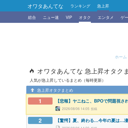
オワタあんてな
ランキング
急上昇
総合
ニュー速
VIP
オタク
エンタメ
ゲ
ホーム
オワタあんてな 急上昇オタク
人気が急上昇しているまとめ（毎時更新）
急上昇オタクまとめ
1
【悲報】ヤニねこ、BPOで問題視さ
2026/08/06 14:05
2
【驚愕】夏、終わる…今年の夏は…
2026/08/06 14:20