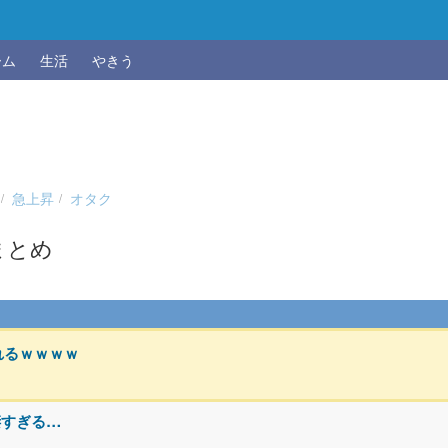
ーム
生活
やきう
急上昇
オタク
まとめ
れるｗｗｗｗ
凄すぎる…