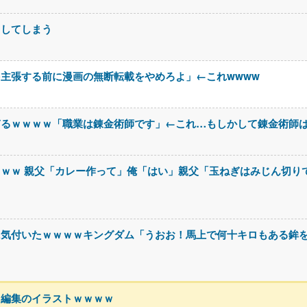
用してしまう
主張する前に漫画の無断転載をやめろよ」←これwwww
ぎるｗｗｗｗ「職業は錬金術師です」←これ…もしかして錬金術師
ｗｗ 親父「カレー作って」俺「はい」親父「玉ねぎはみじん切り
に気付いたｗｗｗｗキングダム「うおお！馬上で何十キロもある鉾
当編集のイラストｗｗｗｗ