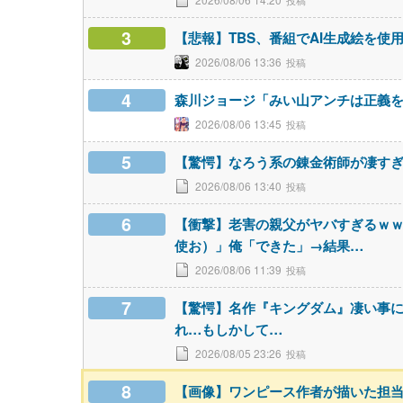
3
【悲報】TBS、番組でAI生成絵を使
2026/08/06 13:36
4
森川ジョージ「みい山アンチは正義を
2026/08/06 13:45
5
【驚愕】なろう系の錬金術師が凄す
2026/08/06 13:40
6
【衝撃】老害の親父がヤバすぎるｗｗ
使お）」俺「できた」→結果…
2026/08/06 11:39
7
【驚愕】名作『キングダム』凄い事
れ…もしかして…
2026/08/05 23:26
8
【画像】ワンピース作者が描いた担