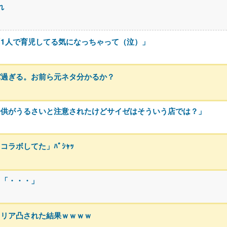
れ
1人で育児してる気になっちゃって（泣）」
バ過ぎる。お前ら元ネタ分かるか？
子供がうるさいと注意されたけどサイゼはそういう店では？」
ラボしてた」ﾊﾟｼｬｯ
川「・・・」
、リア凸された結果ｗｗｗｗ