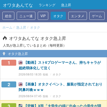
オワタあんてな
ランキング
急上昇
総合
ニュー速
VIP
オタク
エンタメ
ゲーム
ホーム
急上昇
オタク
オワタあんてな オタク急上昇
人気が急上昇しているまとめ（毎時更新）
オタク急上昇
1
【動画】スト6プロゲーマーさん、持ちキャラが
超絶弱体化して泣く
2026/08/03 18:35
オタク
2
【画像】オタクイベント、服装が指定されており
阿鼻叫喚ｗｗｗ
2026/08/04 07:45
オタク
3
【悲報】X民「大学生の頃に出会った小学生が現