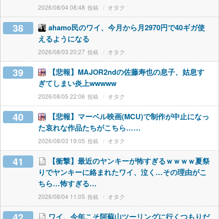
2026/08/04 08:48
オタク
38
ahamo民のワイ、今月から月2970円で40ギガ使
えるようになる
2026/08/03 20:27
オタク
39
【悲報】MAJOR2ndの佐藤寿也の息子、姑息す
ぎてしまい炎上wwwww
2026/08/05 22:06
オタク
40
【悲報】マーベル映画(MCU)で制作が中止になっ
た哀れな作品たちがこちら……
2026/08/03 19:05
オタク
41
【衝撃】最近のヤンキーが怖すぎるｗｗｗｗ夏祭
りでヤンキーに絡まれたワイ、泣く…その理由がこ
ちら…怖すぎる…
2026/08/04 11:05
オタク
42
ワイ、今年こそ阿蘇山ツーリングに行くつもりだ