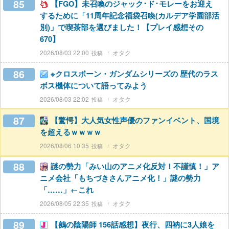
85
【FGO】未召喚のジャック･ド･モレーをお迎え
するために「11周年記念福袋召喚(カルデア学園部活
別)」で喫茶部を選びました！【プレイ感想その
670】
2026/08/03 22:00
オタク
86
※クロスボーン・ガンダムシリーズの 歴代のラス
ボス機体について語ってみよう
2026/08/03 22:02
オタク
87
【驚愕】大人気女性声優のファンイベント、国境
を超えるｗｗｗｗ
2026/08/06 10:35
オタク
88
謎の勢力「みい山のアニメ化反対！不謹慎！」ア
ニメ会社「もちづきさんアニメ化！」謎の勢力
「……」←これ
2026/08/05 22:35
オタク
89
【鵺の陰陽師 156話感想】夜行、四衲に3人娘を