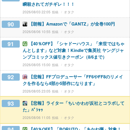
瞬殺されてガチギレ！！！
2026/08/03 22:05
オタク
90
【朗報】Amazonで「GANTZ」が全巻100円
2026/08/06 10:55
オタク
91
【40％OFF】「シャドーハウス」「来世ではちゃ
んとします」など対象！Kindleで集英社 ヤングジャ
ンプコミックス値引きクーポン（8/6まで）
2026/08/05 15:00
オタク
92
【悲報】FFプロデューサー「FF6やFF8のリメイ
クを作るなら4部か5部作になります」
2026/08/05 23:05
オタク
93
【悲報】ライター「ちいかわが反社とコラボして
た」ﾊﾟｼｬｯ
2026/08/06 11:05
オタク
94
【40％OFF】「BORUTO」「あかね噺」対象！