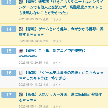
13
【悲報】研究者「ひきこもりやニートはオンライ
ンゲームでも他人と交流せず、高難易度クエストに
も挑戦しないことが分かった」
2026/08/03 23:35
オタク
14
【悲報】ゲームという趣味、金がかかる部類に昇
格するｗｗｗｗ
2026/08/05 13:05
オタク
15
【朗報】こち亀、新アニメで声優交代
wwwwwww
2026/08/03 20:35
オタク
16
【衝撃】「ゲーム史上最高の悪役」がこちらｗｗ
ｗｗこのキャラは…怖すぎる…
2026/08/04 18:02
オタク
17
【画像】人気サッカー漫画、遂に5ch民が登場す
るｗｗｗｗ
2026/08/05 11:05
オタク