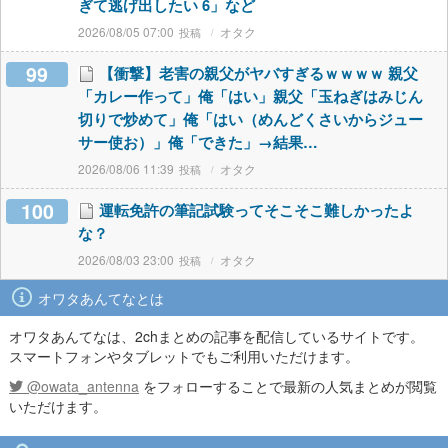
ぎて逃げ出したい 6」など
2026/08/05 07:00
オタク
99
【衝撃】老害の親父がヤバすぎるｗｗｗｗ 親父
「カレー作って」俺「はい」親父「玉ねぎはみじん
切りで炒めて」俺「はい（めんどくさいからジュー
サー使お）」俺「できた」→結果…
2026/08/06 11:39
オタク
100
運転免許の筆記試験ってそこそこ難しかったよ
な？
2026/08/03 23:00
オタク
オワタあんてなとは
オワタあんてなは、2chまとめの記事を配信しているサイトです。
スマートフォンやタブレットでもご利用いただけます。
@owata_antenna
をフォローすることで最新の人気まとめが閲覧
いただけます。