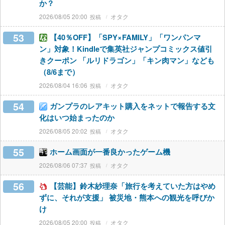
か？
2026/08/05 20:00
オタク
53
【40％OFF】「SPY×FAMILY」「ワンパンマ
ン」対象！Kindleで集英社ジャンプコミックス値引
きクーポン 「ルリドラゴン」「キン肉マン」なども
（8/6まで）
2026/08/04 16:06
オタク
54
ガンプラのレアキット購入をネットで報告する文
化はいつ始まったのか
2026/08/05 20:02
オタク
55
ホーム画面が一番良かったゲーム機
2026/08/06 07:37
オタク
56
【芸能】鈴木紗理奈「旅行を考えていた方はやめ
ずに、それが支援」 被災地・熊本への観光を呼びか
け
2026/08/05 20:00
オタク