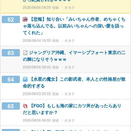
2026/08/06 08:05
オタク
62
【悲報】知り合い「みいちゃん作者、めちゃくち
ゃ落ち込んでる。以前みいちゃんへの深い愛を語っ
てくれた」
2026/08/04 16:35
オタク
63
ジャングリア沖縄、イマーシブフォート東京の二
の舞になりそうｗｗｗ
2026/08/06 08:00
オタク
64
【水星の魔女】この影武者、本人との性格差が致
命的すぎる
2026/08/03 20:02
オタク
65
【FGO】もしも海の家にカツ丼があったらあり
だと思いますか？
2026/08/06 08:00
オタク