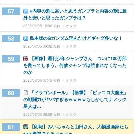
57
※内容の割に高いと思うガンプラと内容の割に意
外と安いと思ったガンプラは？
2026/08/05 12:02
オタク
58
島本版のGガンダム読んだけどギャグ多いな！
2026/08/05 00:02
オタク
59
【画像】週刊少年ジャンプさん ついに100万部
を割ってしまう。何故ジャンプは読まれなくなった
のか
2026/08/06 07:45
オタク
60
『ドラゴンボール』【衝撃】「ピッコロ大魔王」
の戦闘力がヤバすぎるｗｗｗｗもしかしてナメック
星人は…
2026/08/06 08:00
オタク
61
【朗報】みいちゃんと山田さん、大物漫画家たち
から絶賛されるｗｗｗｗ