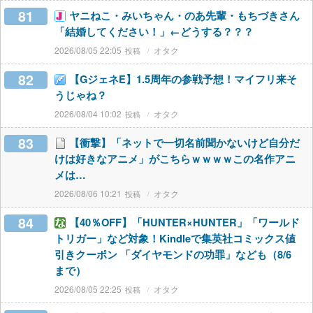
81
ヤニねこ・みいちゃん・のあ先輩・もちづきさん
「結婚してください！」←どうする？？？
2026/08/05 22:05
オタク
82
【GジェネE】1.5周年の参戦予想！マイフリ来そ
うじゃね？
2026/08/04 10:02
オタク
83
【衝撃】「ネットで一切名前聞かないけど自分だ
けは好きなアニメ」がこちらｗｗｗｗこの名作アニ
メは…
2026/08/06 10:21
オタク
84
【40％OFF】「HUNTER×HUNTER」「ワールド
トリガー」など対象！Kindleで集英社コミックス値
引きクーポン 「ダイヤモンドの功罪」なども（8/6
まで）
2026/08/05 22:25
オタク