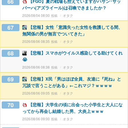
66
【FGO】夏の戦場も控えていますがハサン･サッ
バーハ(アズライール)は召喚できましたか？
2026/08/04 08:00
オタク
67
【悲報】女性「意識失った女性を救護してる間、
無関係の男が無言でついてきた」
2026/08/06 08:35
オタク
68
【悲報】スマホがウイルス感染してる助けてくれ
😭
2026/08/06 08:38
オタク
69
【悲報】X民「男はほぼ全員、友達に『死ね』と
冗談で言うことがある」←これマジ？ｗｗｗｗ
2026/08/06 09:05
オタク
70
【悲報】大学生の頃に出会った小学生と大人にな
ってから再会し結婚した男、大炎上ｗｗｗ
2026/08/06 09:00
オタク