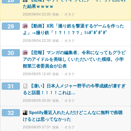
た結果ｗｗｗｗ
2026/08/04 23:35
オタク
29
【動画】X民「撮り鉄を撃退するゲームを作った
よ」→撮り鉄「！？！！？？」ｼｭﾎﾟﾎﾟﾎﾟﾎﾟ
2026/08/04 22:35
オタク
30
【悲報】マンガの編集者、令和になってもグラビ
アのアイドルを美味しくいただいていた模様。小学
館第三者委員会が公表
2026/08/05 12:45
オタク
31
【凄い】日本人メジャー野手の今季成績が凄すぎ
ると話題！！！！これは…
2026/08/05 05:00
オタク
32
Spotify最近入れたんだけどこんなに無料で曲聴
けるとは思ってなかった
2026/08/05 07:31
オタク