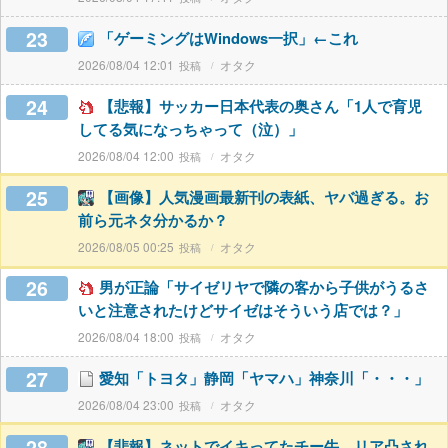
23
「ゲーミングはWindows一択」←これ
2026/08/04 12:01
オタク
24
【悲報】サッカー日本代表の奥さん「1人で育児
してる気になっちゃって（泣）」
2026/08/04 12:00
オタク
25
【画像】人気漫画最新刊の表紙、ヤバ過ぎる。お
前ら元ネタ分かるか？
2026/08/05 00:25
オタク
26
男が正論「サイゼリヤで隣の客から子供がうるさ
いと注意されたけどサイゼはそういう店では？」
2026/08/04 18:00
オタク
27
愛知「トヨタ」静岡「ヤマハ」神奈川「・・・」
2026/08/04 23:00
オタク
28
【悲報】ネットでイキってたチー牛、リア凸され