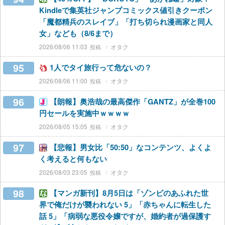
Kindleで集英社ジャンプコミックス値引きクーポン
「魔都精兵のスレイブ」「打ち切られ漫画家と同人
女」なども（8/6まで）
2026/08/06 11:03
オタク
95
1人でタイ旅行って危ないの？
2026/08/06 11:00
オタク
96
【朗報】奥浩哉の最高傑作「GANTZ」が全巻100
円セールを実施中ｗｗｗｗ
2026/08/05 15:05
オタク
97
【悲報】男女比「50:50」なコンテンツ、よくよ
く考えると何もない
2026/08/03 23:05
オタク
98
【マンガ新刊】8月5日は「ゾンビのあふれた世
界で俺だけが襲われない 5」「赤ちゃんに転生した
話 5」「病弱な悪役令嬢ですが、婚約者が過保護す