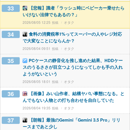
33
【悲報】識者「ラッシュ時にベビーカー乗せたら
いけない法律でもあるの？」
2026/08/05 12:25
オタク
34
食料の消費税率1%ってスーパーの人やレジ対応
で大変なことにならんか？
2026/08/04 09:51
オタク
35
PCケースの静音化を推し進めた結果、HDDケー
スのうるささが目立つようになってしかも手の入れ
ようがないという
2026/08/05 18:01
オタク
36
【画像】みい山作者、結構ヤバい事態になる。と
んでもない人物との打ち合わせを自白していた
2026/08/04 19:35
オタク
37
【朗報】最強のGemini「Gemini 3.5 Pro」リリ
ースまであと少し