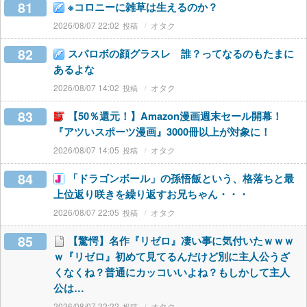
81
※コロニーに雑草は生えるのか？
2026/08/07 22:02
オタク
82
スパロボの顔グラスレ 誰？ってなるのもたまに
あるよな
2026/08/07 14:02
オタク
83
【50％還元！】Amazon漫画週末セール開幕！
『アツいスポーツ漫画』3000冊以上が対象に！
2026/08/07 14:05
オタク
84
「ドラゴンボール」の孫悟飯という、格落ちと最
上位返り咲きを繰り返すお兄ちゃん・・・
2026/08/07 22:05
オタク
85
【驚愕】名作『リゼロ』凄い事に気付いたｗｗｗ
ｗ『リゼロ』初めて見てるんだけど別に主人公うざ
くなくね？普通にカッコいいよね？もしかして主人
公は…
2026/08/07 22:22
オタク