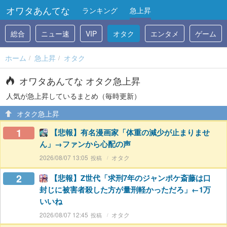
オワタあんてな
ランキング
急上昇
総合
ニュー速
VIP
オタク
エンタメ
ゲーム
ホーム
急上昇
オタク
オワタあんてな オタク急上昇
人気が急上昇しているまとめ（毎時更新）
オタク急上昇
1
【悲報】有名漫画家「体重の減少が止まりませ
ん」→ファンから心配の声
2026/08/07 13:05
オタク
2
【悲報】Z世代「求刑7年のジャンポケ斎藤は口
封じに被害者殺した方が量刑軽かっただろ」←1万
いいね
2026/08/07 12:45
オタク