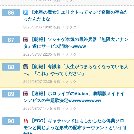
86
【水星の魔女】エリクトってマジで奇跡の存在だ
ったんだよな
2026/08/06 18:02
オタク
87
【朗報】ソシャゲ本気の最終兵器『無限大アナン
タ』遂にサービス開始へwwww
2026/08/07 22:35
オタク
88
【朗報】有識者「人生がつまらなくなっている人
へ。『これ』やってください」
2026/08/07 22:35
オタク
89
【速報】ホロライブのVtuber、劇場版メイドイ
ンアビスの主題歌決定wwwwwwwwww
2026/08/07 14:45
オタク
90
【FGO】ギャラハッドはもしかしたら偽典ソロ
モンと同じような形式の配布サーヴァントという可