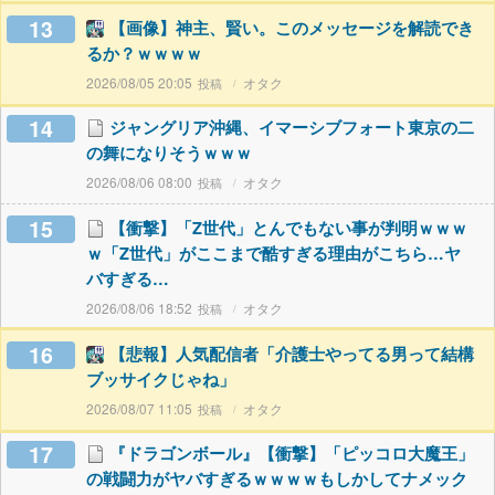
13
【画像】神主、賢い。このメッセージを解読でき
るか？ｗｗｗｗ
2026/08/05 20:05
オタク
14
ジャングリア沖縄、イマーシブフォート東京の二
の舞になりそうｗｗｗ
2026/08/06 08:00
オタク
15
【衝撃】「Z世代」とんでもない事が判明ｗｗｗ
ｗ「Z世代」がここまで酷すぎる理由がこちら…ヤ
バすぎる…
2026/08/06 18:52
オタク
16
【悲報】人気配信者「介護士やってる男って結構
ブッサイクじゃね」
2026/08/07 11:05
オタク
17
『ドラゴンボール』【衝撃】「ピッコロ大魔王」
の戦闘力がヤバすぎるｗｗｗｗもしかしてナメック