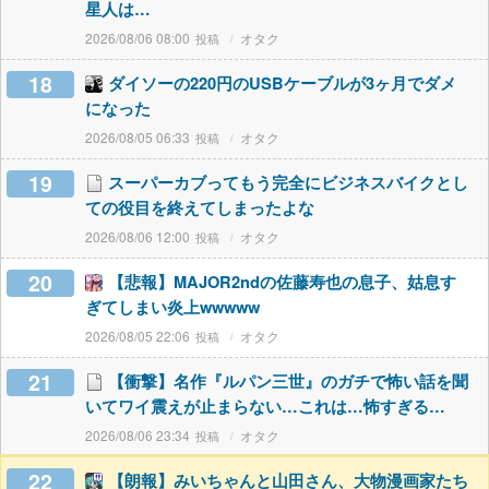
星人は…
2026/08/06 08:00
オタク
18
ダイソーの220円のUSBケーブルが3ヶ月でダメ
になった
2026/08/05 06:33
オタク
19
スーパーカブってもう完全にビジネスバイクとし
ての役目を終えてしまったよな
2026/08/06 12:00
オタク
20
【悲報】MAJOR2ndの佐藤寿也の息子、姑息す
ぎてしまい炎上wwwww
2026/08/05 22:06
オタク
21
【衝撃】名作『ルパン三世』のガチで怖い話を聞
いてワイ震えが止まらない…これは…怖すぎる…
2026/08/06 23:34
オタク
22
【朗報】みいちゃんと山田さん、大物漫画家たち