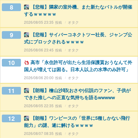
8
【悲報】隣家の室外機、また新たなバトルが開催
するｗｗｗｗｗ
2026/08/05 23:35
オタク
9
【悲報】サイバーコネクトツー社長、ジャンプ公
式にブロックされるｗｗｗｗ
2026/08/06 23:45
オタク
10
高市「永住許可が出たら生活保護貰おうなんて外
国人が増えては困る。日本人以上の水準のみ許可」
2026/08/06 20:00
オタク
11
【朗報】檜山沙耶(おさや)伝説のファン、子供が
できた推しへの正直な気持ちを語るwwwww
2026/08/05 22:35
オタク
12
【朗報】ワンピースの「世界に5種しかない飛行
能力」の謎、遂に解けるｗｗｗｗ
2026/08/07 08:35
オタク