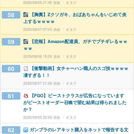
2026/08/06 21:45
オタク
58
【胸糞】Zクソガキ、おばあちゃんをいじめて炎
上するｗｗｗｗ
2026/08/07 07:05
オタク
59
【悲報】Amazon配達員、ガチでブチギレるｗｗ
ｗｗ
2026/08/06 15:05
オタク
60
【衝撃動画】女チャーハン職人のスゴ技ｗｗｗｗ
凄すぎる！！
2026/08/07 21:08
オタク
61
【FGO】ビーストクラスが広告になっています
がビーストオーダー召喚で望む結果は得られました
か？
2026/08/05 20:00
オタク
62
ガンプラのレアキット購入をネットで報告する文