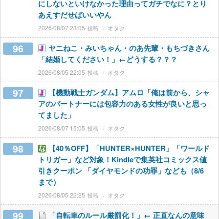
にしないといけなかった理由ってガチでなに？とり
あえすだせばいいやん
2026/08/07 23:05
オタク
96
ヤニねこ・みいちゃん・のあ先輩・もちづきさん
「結婚してください！」←どうする？？？
2026/08/05 22:05
オタク
97
【機動戦士ガンダム】アムロ「俺は前から、シャ
アのパートナーには包容力のある女性が良いと思っ
てました」
2026/08/07 15:05
オタク
98
【40％OFF】「HUNTER×HUNTER」「ワールド
トリガー」など対象！Kindleで集英社コミックス値
引きクーポン 「ダイヤモンドの功罪」なども（8/6
まで）
2026/08/05 22:25
オタク
99
「自転車のルール厳罰化！」← 正直なんの意味