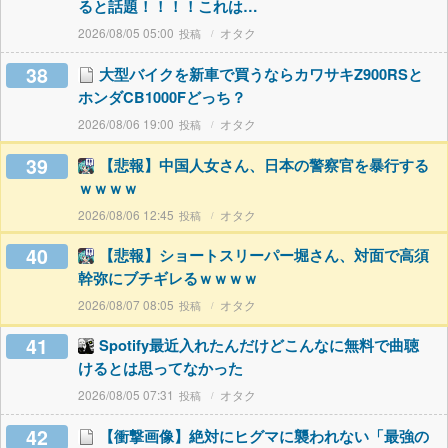
ると話題！！！！これは…
2026/08/05 05:00
オタク
38
大型バイクを新車で買うならカワサキZ900RSと
ホンダCB1000Fどっち？
2026/08/06 19:00
オタク
39
【悲報】中国人女さん、日本の警察官を暴行する
ｗｗｗｗ
2026/08/06 12:45
オタク
40
【悲報】ショートスリーパー堀さん、対面で高須
幹弥にブチギレるｗｗｗｗ
2026/08/07 08:05
オタク
41
Spotify最近入れたんだけどこんなに無料で曲聴
けるとは思ってなかった
2026/08/05 07:31
オタク
42
【衝撃画像】絶対にヒグマに襲われない「最強の