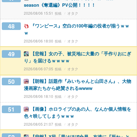
season《奪還編》PV公開！！！！
2026/08/06 15:51
オタク
48
『ワンピース』空白の100年編の役者が揃うｗｗ
ｗ
2026/08/06 18:00
オタク
49
【悲報】女の子、被災地に大量の「手作りおにぎ
り」を届けるｗｗｗｗ
2026/08/06 07:05
オタク
50
【朗報】話題作『みいちゃんと山田さん』、大物
漫画家たちから絶賛されるwwww
2026/08/06 18:10
オタク
51
【画像】ホロライブのあの人、なんか個人情報を
色々映してしまうｗｗｗ
2026/08/05 21:07
オタク
【悲報】X民「男はほぼ全員、友達に『死ね』と