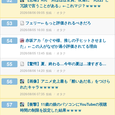
52
冗談で言うことがある」←これマジ？ｗｗｗｗ
2026/08/06 09:05
オタク
53
フェリー←もっと評価されるべきだろ
2026/08/05 16:00
オタク
54
赤坂アカ「かぐや様、推しの子ヒットさせまし
た」←この人がなぜか過小評価されてる理由
2026/08/05 13:45
オタク
55
【驚愕】夏、終わる…今年の夏は…凄すぎる…
2026/08/06 14:20
オタク
56
【画像】アニメ史上最も「酷いあだ名」をつけら
れたキャラｗｗｗｗｗ
2026/08/06 07:35
オタク
57
【衝撃】11歳の娘のパソコンにYouTubeの視聴
時間の制限を設定した結果ｗｗｗｗ