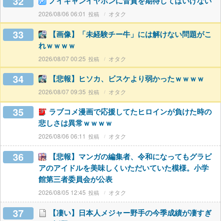
32
ノイキャンイヤホンに音質を期待してはいけない
2026/08/06 06:01
オタク
33
【画像】「未経験チー牛」には解けない問題がこ
れｗｗｗｗ
2026/08/07 00:25
オタク
34
【悲報】ヒソカ、ビスケより弱かったｗｗｗｗ
2026/08/07 09:35
オタク
35
ラブコメ漫画で応援してたヒロインが負けた時の
悲しさは異常ｗｗｗｗ
2026/08/06 06:11
オタク
36
【悲報】マンガの編集者、令和になってもグラビ
アのアイドルを美味しくいただいていた模様。小学
館第三者委員会が公表
2026/08/05 12:45
オタク
37
【凄い】日本人メジャー野手の今季成績が凄すぎ