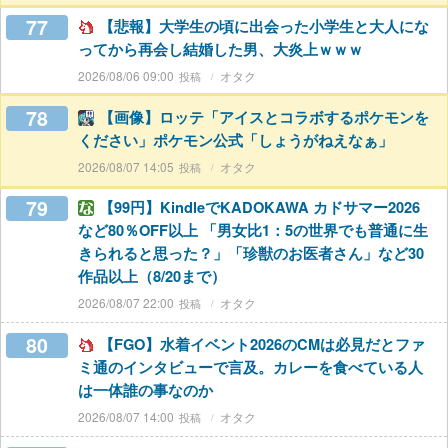
77
【悲報】大学生の頃に出会った小学生と大人にな
ってから再会し結婚した男、大炎上ｗｗｗ
2026/08/06 09:00
オタク
78
【画像】ロッテ「アイスとコラボするポケモンを
ください」ポケモン公式「しょうがねえなぁ」
2026/08/07 14:05
オタク
79
【99円】KindleでKADOKAWA カドサマー2026
など80％OFF以上 「男女比1：5の世界でも普通に生
きられると思った？」「珍獣のお医者さん」など30
作品以上（8/20まで）
2026/08/07 22:00
オタク
80
【FGO】水着イベント2026のCMは必見だとファ
ミ通のインタビューで言及。カレーを食べている人
は一体誰の事なのか
2026/08/07 14:00
オタク