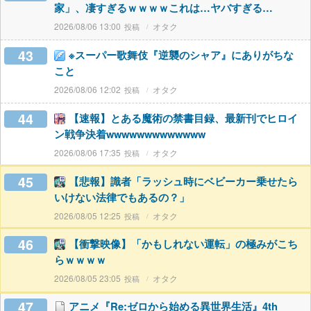
家」、凄すぎるｗｗｗｗこれは…ヤバすぎる…
2026/08/06 13:00
オタク
43
※スーパー歌舞伎『逆襲のシャア』にありがちな
こと
2026/08/06 12:02
オタク
44
【速報】とある魔術の禁書目録、最新刊でヒロイ
ン戦争決着wwwwwwwwwwwww
2026/08/06 17:35
オタク
45
【悲報】識者「ラッシュ時にベビーカー乗せたら
いけない法律でもあるの？」
2026/08/05 12:25
オタク
46
【衝撃映像】「かもしれない運転」の極みがこち
らｗｗｗｗ
2026/08/05 23:05
オタク
47
アニメ『Re:ゼロから始める異世界生活』4th