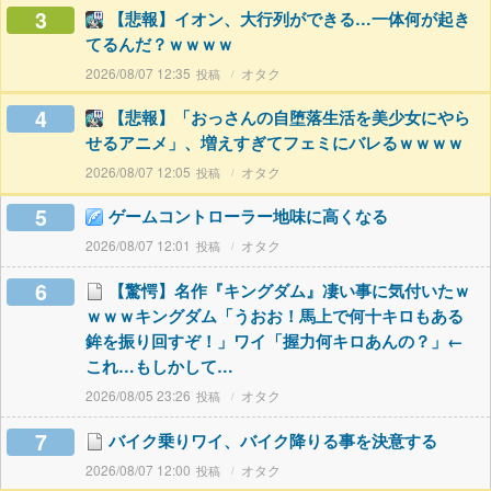
3
【悲報】イオン、大行列ができる…一体何が起き
てるんだ？ｗｗｗｗ
2026/08/07 12:35
オタク
4
【悲報】「おっさんの自堕落生活を美少女にやら
せるアニメ」、増えすぎてフェミにバレるｗｗｗｗ
2026/08/07 12:05
オタク
5
ゲームコントローラー地味に高くなる
2026/08/07 12:01
オタク
6
【驚愕】名作『キングダム』凄い事に気付いたｗ
ｗｗｗキングダム「うおお！馬上で何十キロもある
鉾を振り回すぞ！」ワイ「握力何キロあんの？」←
これ…もしかして…
2026/08/05 23:26
オタク
7
バイク乗りワイ、バイク降りる事を決意する
2026/08/07 12:00
オタク