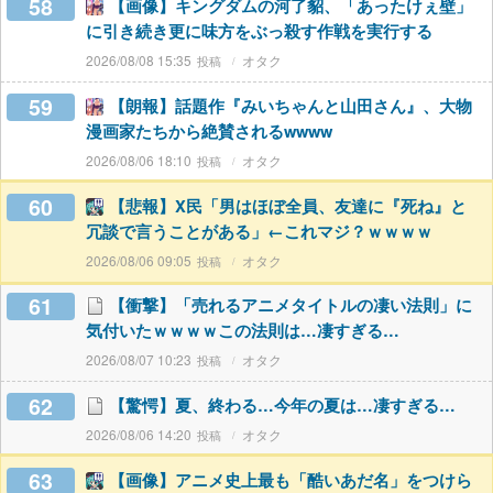
58
【画像】キングダムの河了貂、「あったけぇ壁」
に引き続き更に味方をぶっ殺す作戦を実行する
2026/08/08 15:35
オタク
59
【朗報】話題作『みいちゃんと山田さん』、大物
漫画家たちから絶賛されるwwww
2026/08/06 18:10
オタク
60
【悲報】X民「男はほぼ全員、友達に『死ね』と
冗談で言うことがある」←これマジ？ｗｗｗｗ
2026/08/06 09:05
オタク
61
【衝撃】「売れるアニメタイトルの凄い法則」に
気付いたｗｗｗｗこの法則は…凄すぎる…
2026/08/07 10:23
オタク
62
【驚愕】夏、終わる…今年の夏は…凄すぎる…
2026/08/06 14:20
オタク
63
【画像】アニメ史上最も「酷いあだ名」をつけら