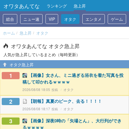
オワタあんてな
ランキング
急上昇
総合
ニュー速
VIP
オタク
エンタメ
ゲーム
ホーム
急上昇
オタク
オワタあんてな オタク急上昇
人気が急上昇しているまとめ（毎時更新）
オタク急上昇
1
【画像】女さん、ミニ過ぎる浴衣を着た写真を投
稿して叩かれるｗｗｗｗ
2026/08/08 18:05
オタク
2
【朗報】真夏のピーク、去る！！！！
2026/08/08 18:17
オタク
3
【画像】深夜0時の「矢場とん」、大行列ができ
るｗｗｗｗ