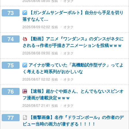
2026/08/06 08:00
オタク
73
【ガンダムサンダーボルト】自分から手足を切り
落すなんて…
2026/08/09 02:02
オタク
74
【動画】アニメ『ワンダンス』のダンスがネタに
される→作者が手描きアニメーションを投稿ｗｗｗ
2026/08/08 09:00
オタク
75
アイナが乗っていた「高機動試作型ザク」ってよ
く考えると時系列がおかしいな
2026/08/07 02:02
オタク
76
【速報】超かぐや姫さん、とんでもないスピンオ
フ漫画が連載決定ｗｗｗ
2026/08/07 21:41
オタク
77
【衝撃画像】名作『ドラゴンボール』の作者のデ
ビュー当時の画力が凄すぎる！！！！