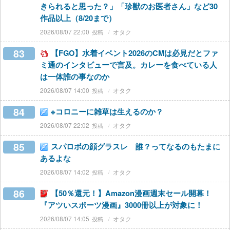
きられると思った？」「珍獣のお医者さん」など30
作品以上（8/20まで）
2026/08/07 22:00
オタク
83
【FGO】水着イベント2026のCMは必見だとファ
ミ通のインタビューで言及。カレーを食べている人
は一体誰の事なのか
2026/08/07 14:00
オタク
84
※コロニーに雑草は生えるのか？
2026/08/07 22:02
オタク
85
スパロボの顔グラスレ 誰？ってなるのもたまに
あるよな
2026/08/07 14:02
オタク
86
【50％還元！】Amazon漫画週末セール開幕！
『アツいスポーツ漫画』3000冊以上が対象に！
2026/08/07 14:05
オタク