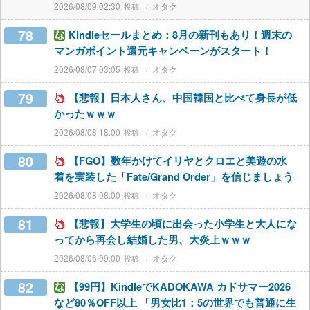
2026/08/09 02:30
オタク
78
Kindleセールまとめ：8月の新刊もあり！週末の
マンガポイント還元キャンペーンがスタート！
2026/08/07 03:05
オタク
79
【悲報】日本人さん、中国韓国と比べて身長が低
かったｗｗｗ
2026/08/08 18:00
オタク
80
【FGO】数年かけてイリヤとクロエと美遊の水
着を実装した「Fate/Grand Order」を信じましょう
2026/08/08 08:00
オタク
81
【悲報】大学生の頃に出会った小学生と大人にな
ってから再会し結婚した男、大炎上ｗｗｗ
2026/08/06 09:00
オタク
82
【99円】KindleでKADOKAWA カドサマー2026
など80％OFF以上 「男女比1：5の世界でも普通に生