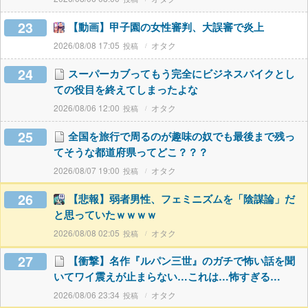
23
【動画】甲子園の女性審判、大誤審で炎上
2026/08/08 17:05
オタク
24
スーパーカブってもう完全にビジネスバイクとし
ての役目を終えてしまったよな
2026/08/06 12:00
オタク
25
全国を旅行で周るのが趣味の奴でも最後まで残っ
てそうな都道府県ってどこ？？？
2026/08/07 19:00
オタク
26
【悲報】弱者男性、フェミニズムを「陰謀論」だ
と思っていたｗｗｗｗ
2026/08/08 02:05
オタク
27
【衝撃】名作『ルパン三世』のガチで怖い話を聞
いてワイ震えが止まらない…これは…怖すぎる…
2026/08/06 23:34
オタク