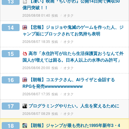
13
【凄い】映画『ちいかわ』公開14日間で興収50
億円突破！！
2026/08/08 01:40
オタク
14
【悲報】ジョジョや鬼滅のゲームを作った人、ジ
ャンプ垢にブロックされてお気持ち表明
2026/08/07 18:35
オタク
15
高市「永住許可が出たら生活保護貰おうなんて外
国人が増えては困る。日本人以上の水準のみ許可」
2026/08/06 20:00
オタク
16
【朗報】コエテクさん、AIライザと会話する
RPGを発売wwwwwwwwwwww
2026/08/07 17:35
オタク
17
プログラミングやりたい。人生を変えるために
2026/08/07 08:29
オタク
18
【朗報】ジャンプが最も売れた1995年新年3・4