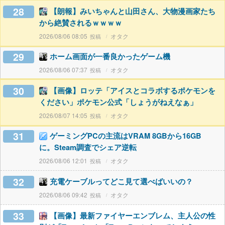
28
【朗報】みいちゃんと山田さん、大物漫画家たち
から絶賛されるｗｗｗｗ
2026/08/06 08:05
オタク
29
ホーム画面が一番良かったゲーム機
2026/08/06 07:37
オタク
30
【画像】ロッテ「アイスとコラボするポケモンを
ください」ポケモン公式「しょうがねえなぁ」
2026/08/07 14:05
オタク
31
ゲーミングPCの主流はVRAM 8GBから16GB
に。Steam調査でシェア逆転
2026/08/06 12:01
オタク
32
充電ケーブルってどこ見て選べばいいの？
2026/08/06 09:42
オタク
33
【画像】最新ファイヤーエンブレム、主人公の性