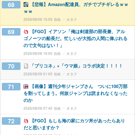
68
【悲報】Amazon配達員、ガチでブチギレるｗｗ
ｗｗ
2026/08/06 15:05
オタク
69
【FGO】イアソン「俺は剣道部の部長兼、アル
ゴノーツの船長だ。忙しいが大抵の人間に偉ぶれる
ので文句はない！」
2026/08/08 16:00
オタク
70
「プリコネ」×「ウマ娘」コラボ決定！！！！
2026/08/09 01:00
オタク
71
【画像】週刊少年ジャンプさん ついに100万部
を割ってしまう。何故ジャンプは読まれなくなった
のか
2026/08/06 07:45
オタク
72
【FGO】もしも海の家にカツ丼があったらあり
だと思いますか？