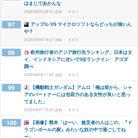
はまじであかんな
2026/08/09 06:31
オタク
97
アップル VS マイクロソフトならどっちが強いん
や？
2026/08/08 19:07
オタク
98
欧州旅行者のアジア旅行先ランキング、日本はタ
イ、インドネシアに次いで3位ランクイン アゴダ
調べ
2026/08/08 11:00
オタク
99
【機動戦士ガンダム】アムロ「俺は前から、シャ
アのパートナーには包容力のある女性が良いと思っ
てました」
2026/08/07 15:05
オタク
100
【画像】熊本「はーい、被災者の人はこの、『ド
ラゴンボールの家』みたいな奴の中で過ごしてね
ー」