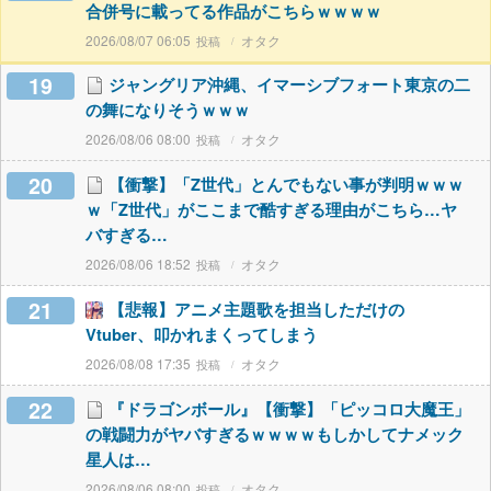
合併号に載ってる作品がこちらｗｗｗｗ
2026/08/07 06:05
オタク
19
ジャングリア沖縄、イマーシブフォート東京の二
の舞になりそうｗｗｗ
2026/08/06 08:00
オタク
20
【衝撃】「Z世代」とんでもない事が判明ｗｗｗ
ｗ「Z世代」がここまで酷すぎる理由がこちら…ヤ
バすぎる…
2026/08/06 18:52
オタク
21
【悲報】アニメ主題歌を担当しただけの
Vtuber、叩かれまくってしまう
2026/08/08 17:35
オタク
22
『ドラゴンボール』【衝撃】「ピッコロ大魔王」
の戦闘力がヤバすぎるｗｗｗｗもしかしてナメック
星人は…
2026/08/06 08:00
オタク