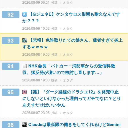
2026/08/09 06:01
オタク
92
【GジェネE】ケンタウロス形態も耐久なんです
か？？？
2026/08/06 10:02
オタク
93
【悲報】免許取りたての娘さん、猛者すぎて炎上
するｗｗｗｗ
2026/08/08 19:05
オタク
94
NHK会長「パトカー・消防車からの受信料徴
収、猛反発が凄いので検討し直します…」
2026/08/08 19:00
オタク
95
【謎】『ダーク路線のドラクエ12』を発売中止
にしないといけなかった理由ってガチでなに？とり
あえすだせばいいやん
2026/08/07 23:05
オタク
96
Claudeは最低限の働きをしてくれるけどGemini