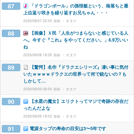
87
「ドラゴンボール」の孫悟飯という、格落ちと最
上位返り咲きを繰り返すお兄ちゃん・・・
2026/08/07 22:05
オタク
88
【画像】Ｘ民「人生がつまらないと感じている人
へ。今すぐ『これ』をやってください。」6.9万いい
ね
2026/08/08 18:35
オタク
89
【驚愕】名作『ドラクエシリーズ』凄い事に気付
いたｗｗｗｗドラクエの世界って何で銃ないの？も
しかして…
2026/08/09 06:00
オタク
90
【水星の魔女】エリクトってマジで奇跡の存在だ
ったんだよな
2026/08/06 18:02
オタク
91
電源タップの寿命の目安は3〜5年です