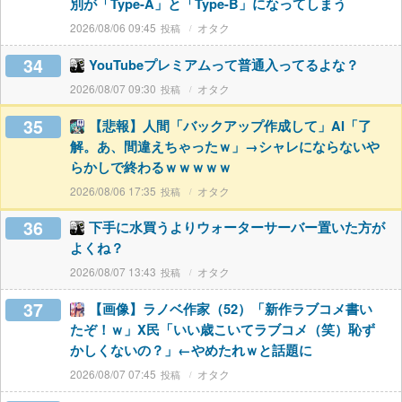
別が「Type-A」と「Type-B」になってしまう
2026/08/06 09:45
オタク
34
YouTubeプレミアムって普通入ってるよな？
2026/08/07 09:30
オタク
35
【悲報】人間「バックアップ作成して」AI「了
解。あ、間違えちゃったｗ」→シャレにならないや
らかしで終わるｗｗｗｗｗ
2026/08/06 17:35
オタク
36
下手に水買うよりウォーターサーバー置いた方が
よくね？
2026/08/07 13:43
オタク
37
【画像】ラノベ作家（52）「新作ラブコメ書い
たぞ！ｗ」X民「いい歳こいてラブコメ（笑）恥ず
かしくないの？」←やめたれｗと話題に
2026/08/07 07:45
オタク