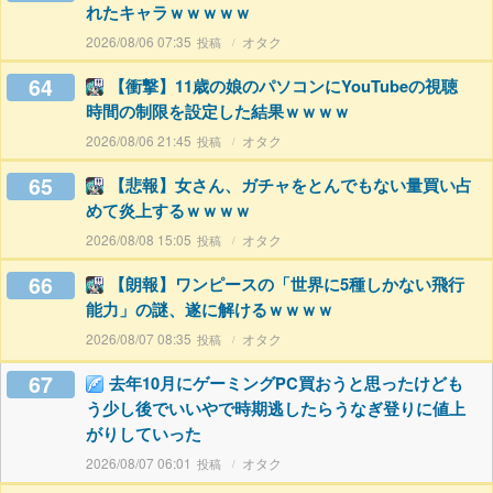
れたキャラｗｗｗｗｗ
2026/08/06 07:35
オタク
64
【衝撃】11歳の娘のパソコンにYouTubeの視聴
時間の制限を設定した結果ｗｗｗｗ
2026/08/06 21:45
オタク
65
【悲報】女さん、ガチャをとんでもない量買い占
めて炎上するｗｗｗｗ
2026/08/08 15:05
オタク
66
【朗報】ワンピースの「世界に5種しかない飛行
能力」の謎、遂に解けるｗｗｗｗ
2026/08/07 08:35
オタク
67
去年10月にゲーミングPC買おうと思ったけども
う少し後でいいやで時期逃したらうなぎ登りに値上
がりしていった
2026/08/07 06:01
オタク