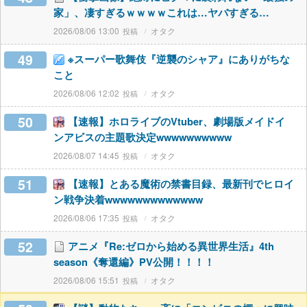
家」、凄すぎるｗｗｗｗこれは…ヤバすぎる…
2026/08/06 13:00
オタク
49
※スーパー歌舞伎『逆襲のシャア』にありがちな
こと
2026/08/06 12:02
オタク
50
【速報】ホロライブのVtuber、劇場版メイドイ
ンアビスの主題歌決定wwwwwwwwww
2026/08/07 14:45
オタク
51
【速報】とある魔術の禁書目録、最新刊でヒロイ
ン戦争決着wwwwwwwwwwwww
2026/08/06 17:35
オタク
52
アニメ『Re:ゼロから始める異世界生活』4th
season《奪還編》PV公開！！！！
2026/08/06 15:51
オタク