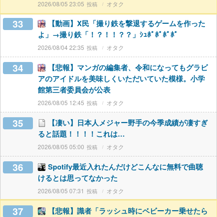
2026/08/05 23:05
オタク
33
【動画】X民「撮り鉄を撃退するゲームを作った
よ」→撮り鉄「！？！！？？」ｼｭﾎﾟﾎﾟﾎﾟﾎﾟ
2026/08/04 22:35
オタク
34
【悲報】マンガの編集者、令和になってもグラビ
アのアイドルを美味しくいただいていた模様。小学
館第三者委員会が公表
2026/08/05 12:45
オタク
35
【凄い】日本人メジャー野手の今季成績が凄すぎ
ると話題！！！！これは…
2026/08/05 05:00
オタク
36
Spotify最近入れたんだけどこんなに無料で曲聴
けるとは思ってなかった
2026/08/05 07:31
オタク
37
【悲報】識者「ラッシュ時にベビーカー乗せたら