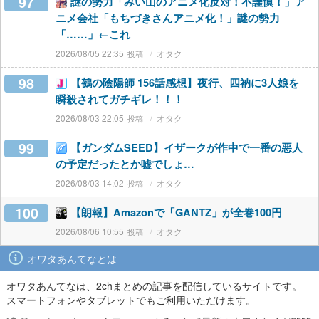
97
謎の勢力「みい山のアニメ化反対！不謹慎！」ア
ニメ会社「もちづきさんアニメ化！」謎の勢力
「……」←これ
2026/08/05 22:35
オタク
98
【鵺の陰陽師 156話感想】夜行、四衲に3人娘を
瞬殺されてガチギレ！！！
2026/08/03 22:05
オタク
99
【ガンダムSEED】イザークが作中で一番の悪人
の予定だったとか嘘でしょ…
2026/08/03 14:02
オタク
100
【朗報】Amazonで「GANTZ」が全巻100円
2026/08/06 10:55
オタク
オワタあんてなとは
オワタあんてなは、2chまとめの記事を配信しているサイトです。
スマートフォンやタブレットでもご利用いただけます。