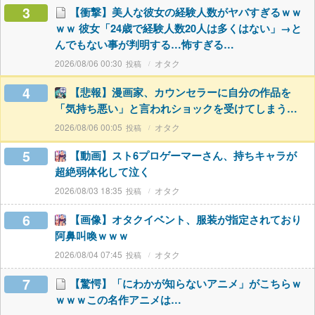
3
【衝撃】美人な彼女の経験人数がヤバすぎるｗｗ
ｗｗ 彼女「24歳で経験人数20人は多くはない」→と
んでもない事が判明する…怖すぎる…
2026/08/06 00:30
オタク
4
【悲報】漫画家、カウンセラーに自分の作品を
「気持ち悪い」と言われショックを受けてしまう…
2026/08/06 00:05
オタク
5
【動画】スト6プロゲーマーさん、持ちキャラが
超絶弱体化して泣く
2026/08/03 18:35
オタク
6
【画像】オタクイベント、服装が指定されており
阿鼻叫喚ｗｗｗ
2026/08/04 07:45
オタク
7
【驚愕】「にわかが知らないアニメ」がこちらｗ
ｗｗｗこの名作アニメは…