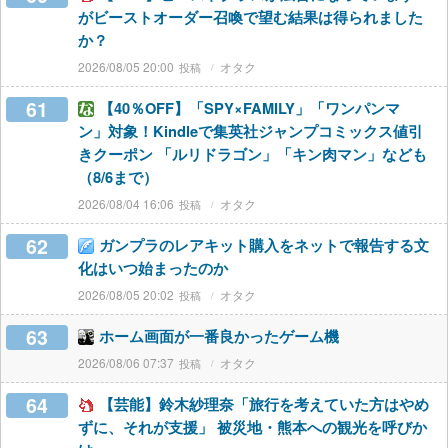
がビーストオーダー召喚で望む結果は得られました
か？
2026/08/05 20:00
オタク
61
【40％OFF】「SPY×FAMILY」「ワンパンマ
ン」対象！Kindleで集英社ジャンプコミックス値引
きクーポン 「ルリドラゴン」「キン肉マン」なども
（8/6まで）
2026/08/04 16:06
オタク
62
ガンプラのレアキット購入をネットで報告する文
化はいつ始まったのか
2026/08/05 20:02
オタク
63
ホーム画面が一番良かったゲーム機
2026/08/06 07:37
オタク
64
【芸能】鈴木紗理奈「旅行を考えていた方はやめ
ずに、それが支援」 被災地・熊本への観光を呼びか