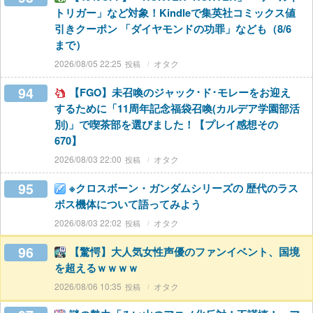
トリガー」など対象！Kindleで集英社コミックス値
引きクーポン 「ダイヤモンドの功罪」なども（8/6
まで）
2026/08/05 22:25
オタク
94
【FGO】未召喚のジャック･ド･モレーをお迎え
するために「11周年記念福袋召喚(カルデア学園部活
別)」で喫茶部を選びました！【プレイ感想その
670】
2026/08/03 22:00
オタク
95
※クロスボーン・ガンダムシリーズの 歴代のラス
ボス機体について語ってみよう
2026/08/03 22:02
オタク
96
【驚愕】大人気女性声優のファンイベント、国境
を超えるｗｗｗｗ
2026/08/06 10:35
オタク