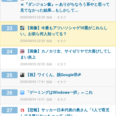
ｗ『ダンジョン飯』←ありがちなろう系やと思って
見てなかった結果…もしかして…
2026/08/03 22:29
オタク
23
【画像】今最もアツいソシャゲ10選がこれらし
い。お前ら何人知ってる？
2026/08/03 22:35
オタク
24
【画像】カノカリ女、サイゼリヤで大喜びしてし
まい炎上
2026/08/03 22:35
オタク
25
【祝】ワイくん、脱Google🥺🎉
2026/08/04 17:41
オタク
26
「ゲーミングはWindows一択」←これ
2026/08/04 12:01
オタク
27
【悲報】サッカー日本代表の奥さん「1人で育児
してる気になっちゃって（泣）」