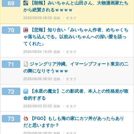
69
【朗報】みいちゃんと山田さん、大物漫画家たち
から絶賛されるｗｗｗｗ
2026/08/06 08:05
オタク
70
【悲報】知り合い「みいちゃん作者、めちゃくち
ゃ落ち込んでる。以前みいちゃんへの深い愛を語っ
てくれた」
2026/08/04 16:35
オタク
71
ジャングリア沖縄、イマーシブフォート東京の二
の舞になりそうｗｗｗ
2026/08/06 08:00
オタク
72
【水星の魔女】この影武者、本人との性格差が致
命的すぎる
2026/08/03 20:02
オタク
73
【FGO】もしも海の家にカツ丼があったらあり
だと思いますか？
2026/08/06 08:00
オタク