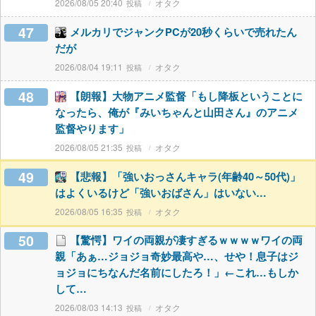
2026/08/05 20:40
オタク
47
メルカリでジャンクPCが20秒くらいで売れたん
だが
2026/08/04 19:11
オタク
48
【朗報】大物アニメ監督「もし降板ということに
なったら、俺が『みいちゃんと山田さん』のアニメ
監督やります」
2026/08/05 21:35
オタク
49
【悲報】「強いおっさんキャラ(年齢40～50代)」
はよくいるけど「強いおばさん」はいない…
2026/08/05 16:35
オタク
50
【驚愕】ワイの両親が凄すぎるｗｗｗｗワイの両
親「あぁ…ジョジョ奇妙最高や…、せや！息子はジ
ョジョにちなんだ名前にしたろ！」←これ…もしか
して…
2026/08/03 14:13
オタク