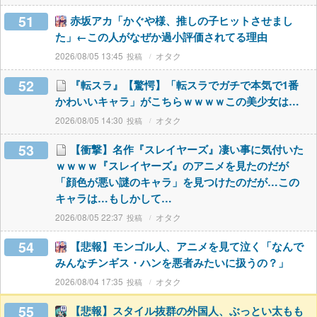
51
赤坂アカ「かぐや様、推しの子ヒットさせまし
た」←この人がなぜか過小評価されてる理由
2026/08/05 13:45
オタク
52
『転スラ』【驚愕】「転スラでガチで本気で1番
かわいいキャラ」がこちらｗｗｗｗこの美少女は…
2026/08/05 14:30
オタク
53
【衝撃】名作『スレイヤーズ』凄い事に気付いた
ｗｗｗｗ『スレイヤーズ』のアニメを見たのだが
「顔色が悪い謎のキャラ」を見つけたのだが…この
キャラは…もしかして…
2026/08/05 22:37
オタク
54
【悲報】モンゴル人、アニメを見て泣く「なんで
みんなチンギス・ハンを悪者みたいに扱うの？」
2026/08/04 17:35
オタク
55
【悲報】スタイル抜群の外国人、ぶっとい太もも