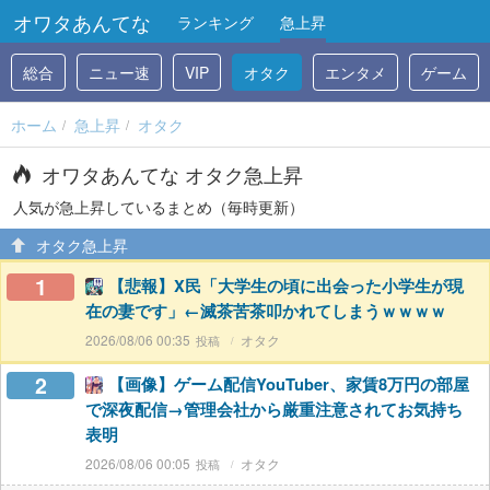
オワタあんてな
ランキング
急上昇
総合
ニュー速
VIP
オタク
エンタメ
ゲーム
ホーム
急上昇
オタク
オワタあんてな オタク急上昇
人気が急上昇しているまとめ（毎時更新）
オタク急上昇
1
【悲報】X民「大学生の頃に出会った小学生が現
在の妻です」←滅茶苦茶叩かれてしまうｗｗｗｗ
2026/08/06 00:35
オタク
2
【画像】ゲーム配信YouTuber、家賃8万円の部屋
で深夜配信→管理会社から厳重注意されてお気持ち
表明
2026/08/06 00:05
オタク