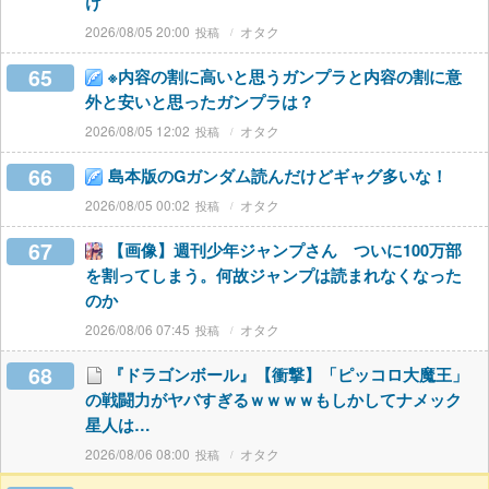
け
2026/08/05 20:00
オタク
65
※内容の割に高いと思うガンプラと内容の割に意
外と安いと思ったガンプラは？
2026/08/05 12:02
オタク
66
島本版のGガンダム読んだけどギャグ多いな！
2026/08/05 00:02
オタク
67
【画像】週刊少年ジャンプさん ついに100万部
を割ってしまう。何故ジャンプは読まれなくなった
のか
2026/08/06 07:45
オタク
68
『ドラゴンボール』【衝撃】「ピッコロ大魔王」
の戦闘力がヤバすぎるｗｗｗｗもしかしてナメック
星人は…
2026/08/06 08:00
オタク