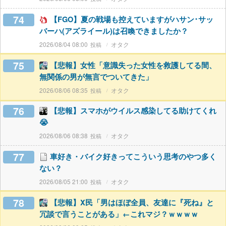
74
【FGO】夏の戦場も控えていますがハサン･サッ
バーハ(アズライール)は召喚できましたか？
2026/08/04 08:00
オタク
75
【悲報】女性「意識失った女性を救護してる間、
無関係の男が無言でついてきた」
2026/08/06 08:35
オタク
76
【悲報】スマホがウイルス感染してる助けてくれ
😭
2026/08/06 08:38
オタク
77
車好き・バイク好きってこういう思考のやつ多く
ない？
2026/08/05 21:00
オタク
78
【悲報】X民「男はほぼ全員、友達に『死ね』と
冗談で言うことがある」←これマジ？ｗｗｗｗ