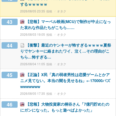
するｗｗｗｗｗ
2026/08/05 23:35
オタク
43
【悲報】マーベル映画(MCU)で制作が中止になっ
た哀れな作品たちがこちら……
2026/08/03 19:05
オタク
44
【衝撃】最近のヤンキーが怖すぎるｗｗｗｗ夏祭
りでヤンキーに絡まれたワイ、泣く…その理由がこ
ちら…怖すぎる…
2026/08/04 11:05
オタク
45
【正論】X民「真の弱者男性は恋愛ゲームとかア
ニメ見てない。本当の闇を見せるね」←170000バズ
wwwwwww
2026/08/05 17:35
オタク
46
【悲報】大物投資家の桐谷さん「7億円貯めたの
にガンになった。もっと遊べばよかった」