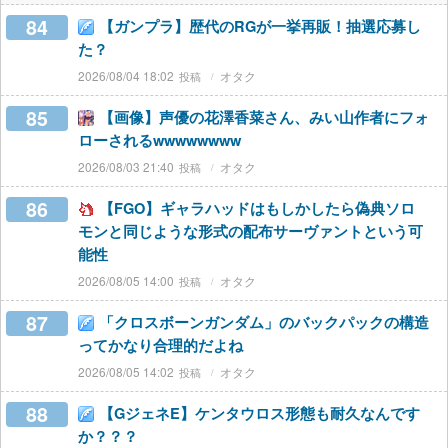
84
【ガンプラ】歴代のRGが一挙再販！抽選応募し
た？
2026/08/04 18:02
オタク
85
【画像】声優の花澤香菜さん、みい山作者にフォ
ローされるwwwwwwww
2026/08/03 21:40
オタク
86
【FGO】ギャラハッドはもしかしたら偽典ソロ
モンと同じような形式の配布サーヴァントという可
能性
2026/08/05 14:00
オタク
87
「クロスボーンガンダム」のバックパックの構造
ってかなり合理的だよね
2026/08/05 14:02
オタク
88
【GジェネE】ケンタウロス形態も耐久なんです
か？？？