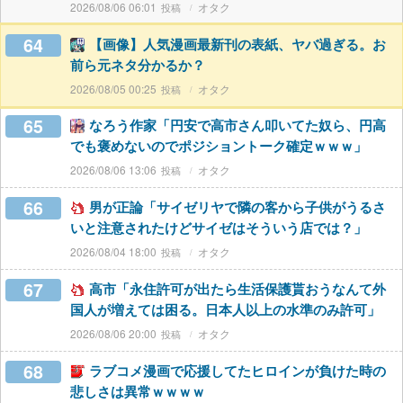
2026/08/06 06:01
オタク
64
【画像】人気漫画最新刊の表紙、ヤバ過ぎる。お
前ら元ネタ分かるか？
2026/08/05 00:25
オタク
65
なろう作家「円安で高市さん叩いてた奴ら、円高
でも褒めないのでポジショントーク確定ｗｗｗ」
2026/08/06 13:06
オタク
66
男が正論「サイゼリヤで隣の客から子供がうるさ
いと注意されたけどサイゼはそういう店では？」
2026/08/04 18:00
オタク
67
高市「永住許可が出たら生活保護貰おうなんて外
国人が増えては困る。日本人以上の水準のみ許可」
2026/08/06 20:00
オタク
68
ラブコメ漫画で応援してたヒロインが負けた時の
悲しさは異常ｗｗｗｗ