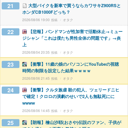
21
大型バイクを新車で買うならカワサキZ900RSと
ホンダCB1000Fどっち？
2026/08/06 19:00
オタク
22
【悲報】バンドマンが性加害で活動休止→ミュー
ジシャン「これは僕たち男性全体の問題です」→炎
上
2026/08/04 20:35
オタク
23
【衝撃】11歳の娘のパソコンにYouTubeの視聴
時間の制限を設定した結果ｗｗｗｗ
2026/08/06 21:45
オタク
24
【衝撃】クルタ族虐 殺の犯人、ツェリードニヒ
で確定！クロロの演劇のせいで2人も無駄死にに
wwww
2026/08/06 14:45
オタク
25
【朗報】檜山沙耶(おさや)伝説のファン、子供が