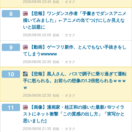
2026/08/06 23:45
オタク
8
【悲報】ワンダンス作者「手書きでダンスアニメ
描いてみました」←アニメの当てつけにしか見えな
いと話題に
2026/08/06 22:05
オタク
9
【動画】ゲーフリ新作、とんでもない手抜きをし
てしまうwwwww
2026/08/06 22:35
オタク
10
【悲報】黒人さん、バスで調子に乗り過ぎて運転
手に怒られる。お前らの想像の1.2倍怒られるｗｗｗ
ｗ
2026/08/06 22:35
オタク
11
【画像】漫画家・桂正和の描いた最新パ0ツイラ
ストにネット衝撃「この質感の出し方」「実写かと
思いました]
2026/08/06 21:35
オタク