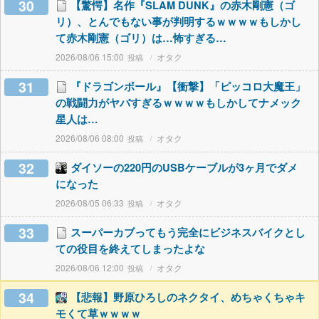
30
【驚愕】名作『SLAM DUNK』の赤木剛憲（ゴ
リ）、とんでもない事が判明するｗｗｗｗもしかし
て赤木剛憲（ゴリ）は…怖すぎる…
2026/08/06 15:00
オタク
31
『ドラゴンボール』【衝撃】「ピッコロ大魔王」
の戦闘力がヤバすぎるｗｗｗｗもしかしてナメック
星人は…
2026/08/06 08:00
オタク
32
ダイソーの220円のUSBケーブルが3ヶ月でダメ
になった
2026/08/05 06:33
オタク
33
スーパーカブってもう完全にビジネスバイクとし
ての役目を終えてしまったよな
2026/08/06 12:00
オタク
34
【悲報】野原ひろしのネクタイ、めちゃくちゃキ
モくて草ｗｗｗｗ