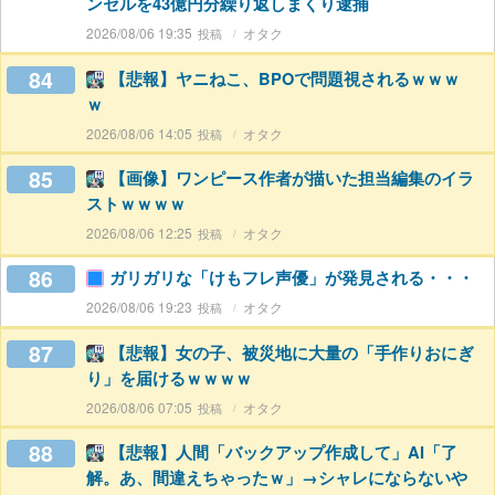
ンセルを43億円分繰り返しまくり逮捕
2026/08/06 19:35
オタク
84
【悲報】ヤニねこ、BPOで問題視されるｗｗｗ
ｗ
2026/08/06 14:05
オタク
85
【画像】ワンピース作者が描いた担当編集のイラ
ストｗｗｗｗ
2026/08/06 12:25
オタク
86
ガリガリな「けもフレ声優」が発見される・・・
2026/08/06 19:23
オタク
87
【悲報】女の子、被災地に大量の「手作りおにぎ
り」を届けるｗｗｗｗ
2026/08/06 07:05
オタク
88
【悲報】人間「バックアップ作成して」AI「了
解。あ、間違えちゃったｗ」→シャレにならないや