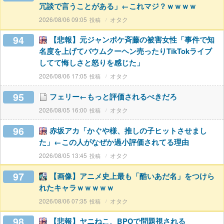
冗談で言うことがある」←これマジ？ｗｗｗｗ
2026/08/06 09:05
オタク
94
【悲報】元ジャンポケ斉藤の被害女性「事件で知
名度を上げてバウムクーヘン売ったりTikTokライブ
してて悔しさと怒りを感じた」
2026/08/06 17:05
オタク
95
フェリー←もっと評価されるべきだろ
2026/08/05 16:00
オタク
96
赤坂アカ「かぐや様、推しの子ヒットさせまし
た」←この人がなぜか過小評価されてる理由
2026/08/05 13:45
オタク
97
【画像】アニメ史上最も「酷いあだ名」をつけら
れたキャラｗｗｗｗｗ
2026/08/06 07:35
オタク
98
【悲報】ヤニねこ、BPOで問題視される