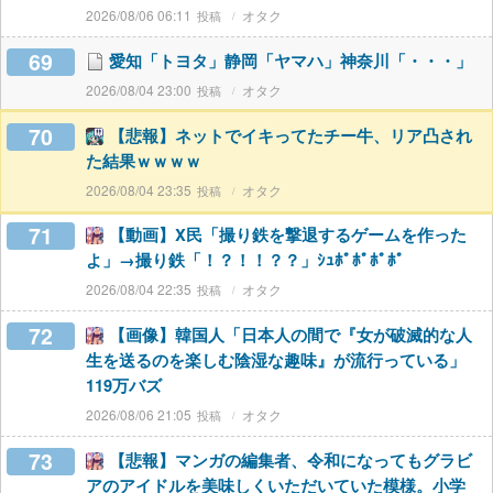
2026/08/06 06:11
オタク
69
愛知「トヨタ」静岡「ヤマハ」神奈川「・・・」
2026/08/04 23:00
オタク
70
【悲報】ネットでイキってたチー牛、リア凸され
た結果ｗｗｗｗ
2026/08/04 23:35
オタク
71
【動画】X民「撮り鉄を撃退するゲームを作った
よ」→撮り鉄「！？！！？？」ｼｭﾎﾟﾎﾟﾎﾟﾎﾟ
2026/08/04 22:35
オタク
72
【画像】韓国人「日本人の間で『女が破滅的な人
生を送るのを楽しむ陰湿な趣味』が流行っている」
119万バズ
2026/08/06 21:05
オタク
73
【悲報】マンガの編集者、令和になってもグラビ
アのアイドルを美味しくいただいていた模様。小学