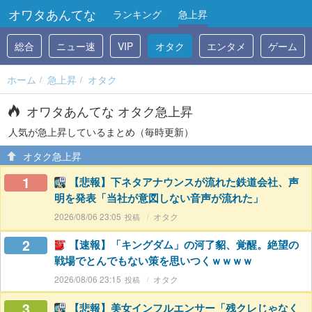
オワタあんてな
ランキング
急上昇
総合
ニュー速
VIP
オタク
エンタメ
ゲーム
ホーム
急上昇
オタク
オワタあんてな オタク急上昇
人気が急上昇しているまとめ（毎時更新）
オタク急上昇
1
【悲報】下ネタアナウンスが流れた鉄道会社、声
明を発表「当社が意図しない音声が流れた」
2026/08/06 23:05
オタク
2
【速報】「キングダム」の河了貂、覚醒。絶望の
戦場でとんでもない策を思いつくｗｗｗｗ
2026/08/06 23:15
オタク
3
【悲報】美女インフルエンサー「残クレじゃなく