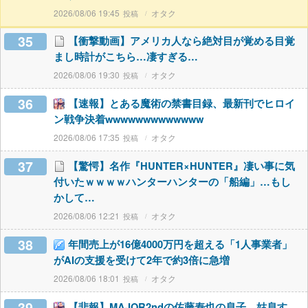
2026/08/06 19:45
オタク
35
【衝撃動画】アメリカ人なら絶対目が覚める目覚
まし時計がこちら…凄すぎる…
2026/08/06 19:30
オタク
36
【速報】とある魔術の禁書目録、最新刊でヒロイ
ン戦争決着wwwwwwwwwwwww
2026/08/06 17:35
オタク
37
【驚愕】名作『HUNTER×HUNTER』凄い事に気
付いたｗｗｗｗハンターハンターの「船編」…もし
かして…
2026/08/06 12:21
オタク
38
年間売上が16億4000万円を超える「1人事業者」
がAIの支援を受けて2年で約3倍に急増
2026/08/06 18:01
オタク
39
【悲報】MAJOR2ndの佐藤寿也の息子、姑息す