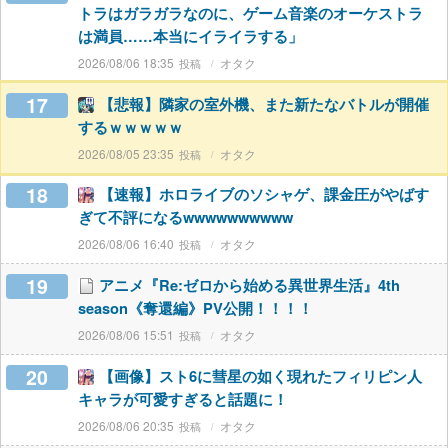
トラはガラガラなのに、ゲーム音楽のオーケストラ
は満員……本当にイライラする」
2026/08/06 18:35
オタク
17
【悲報】隣家の室外機、また新たなバトルが開催
するｗｗｗｗｗ
2026/08/05 23:35
オタク
18
【速報】ホロライブのソシャゲ、課金圧がやばす
ぎて不評になるwwwwwwwwww
2026/08/06 16:40
オタク
19
アニメ『Re:ゼロから始める異世界生活』4th
season《奪還編》PV公開！！！！
2026/08/06 15:51
オタク
20
【画像】スト6に彗星の如く現れたフィリピン人
キャラが可愛すぎると話題に！
2026/08/06 20:35
オタク