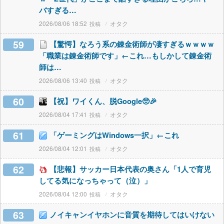
バすぎる…
2026/08/06 18:52
オタク
59
【驚愕】なろう系の錬金術師が凄すぎるｗｗｗｗ
「職業は錬金術師です」←これ…もしかして錬金術
師は…
2026/08/06 13:40
オタク
60
【祝】ワイくん、脱Google🥺🎉
2026/08/04 17:41
オタク
61
「ゲーミングはWindows一択」←これ
2026/08/04 12:01
オタク
62
【悲報】サッカー日本代表の奥さん「1人で育児
してる気になっちゃって（泣）」
2026/08/04 12:00
オタク
63
ノイキャンイヤホンに音質を期待してはいけない