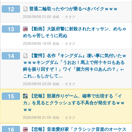
12
普通二輪取ったやつが乗るべきバイクｗｗｗ
2026/08/06 21:00
オタク
13
【動画】大阪府警に射殺されたオッサン、めちゃ
めちゃ苦しそうに死ぬ
2026/08/06 19:05
オタク
14
【驚愕】名作『キングダム』凄い事に気付いたｗ
ｗｗｗキングダム「うおお！馬上で何十キロもある
鉾を振り回すぞ！」ワイ「握力何キロあんの？」←
これ…もしかして…
2026/08/05 23:26
オタク
15
【悲報】部屋作りゲーム、確率で出現する「イ
カ」を見るとクラッシュする不具合が発生するｗｗ
ｗｗ
2026/08/06 21:05
オタク
16
【悲報】音楽愛好家「クラシック音楽のオーケス