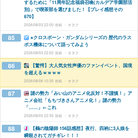
するために「11周年記念福袋召喚(カルデア学園部活
別)」で喫茶部を選びました！【プレイ感想その
670】
2026/08/03 22:00
オタク
85
※クロスボーン・ガンダムシリーズの 歴代のラス
ボス機体について語ってみよう
2026/08/03 22:02
オタク
86
【驚愕】大人気女性声優のファンイベント、国境
を超えるｗｗｗｗ
2026/08/06 10:35
オタク
87
謎の勢力「みい山のアニメ化反対！不謹慎！」ア
ニメ会社「もちづきさんアニメ化！」謎の勢力
「……」←これ
2026/08/05 22:35
オタク
88
【鵺の陰陽師 156話感想】夜行、四衲に3人娘を
瞬殺されてガチギレ！！！