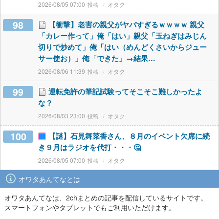
2026/08/05 07:00
オタク
98
【衝撃】老害の親父がヤバすぎるｗｗｗｗ 親父
「カレー作って」俺「はい」親父「玉ねぎはみじん
切りで炒めて」俺「はい（めんどくさいからジュー
サー使お）」俺「できた」→結果…
2026/08/06 11:39
オタク
99
運転免許の筆記試験ってそこそこ難しかったよ
な？
2026/08/03 23:00
オタク
100
【謎】石見舞菜香さん、８月のイベント欠席に続
き９月はラジオを代打・・・🤔
2026/08/05 07:00
オタク
オワタあんてなとは
オワタあんてなは、2chまとめの記事を配信しているサイトです。
スマートフォンやタブレットでもご利用いただけます。