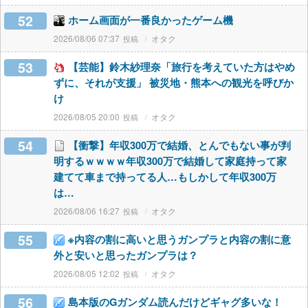
52
ホーム画面が一番良かったゲーム機
2026/08/06 07:37
オタク
53
【芸能】鈴木紗理奈「旅行を考えていた方はやめ
ずに、それが支援」 被災地・熊本への観光を呼びか
け
2026/08/05 20:00
オタク
54
【衝撃】年収300万で結婚、とんでもない事が判
明するｗｗｗｗ年収300万で結婚して家庭持って家
建てて車まで持ってる人…もしかして年収300万
は…
2026/08/06 16:27
オタク
55
※内容の割に高いと思うガンプラと内容の割に意
外と安いと思ったガンプラは？
2026/08/05 12:02
オタク
56
島本版のGガンダム読んだけどギャグ多いな！