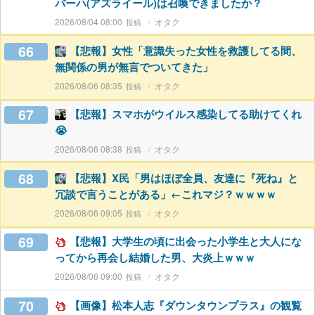
バーハ(アズライール)は召喚できましたか？
2026/08/04 08:00
オタク
66
【悲報】女性「意識失った女性を救護してる間、
無関係の男が無言でついてきた」
2026/08/06 08:35
オタク
67
【悲報】スマホがウイルス感染してる助けてくれ
😭
2026/08/06 08:38
オタク
68
【悲報】X民「男はほぼ全員、友達に『死ね』と
冗談で言うことがある」←これマジ？ｗｗｗｗ
2026/08/06 09:05
オタク
69
【悲報】大学生の頃に出会った小学生と大人にな
ってから再会し結婚した男、大炎上ｗｗｗ
2026/08/06 09:00
オタク
70
【画像】松本人志『ダウンタウンプラス』の観覧