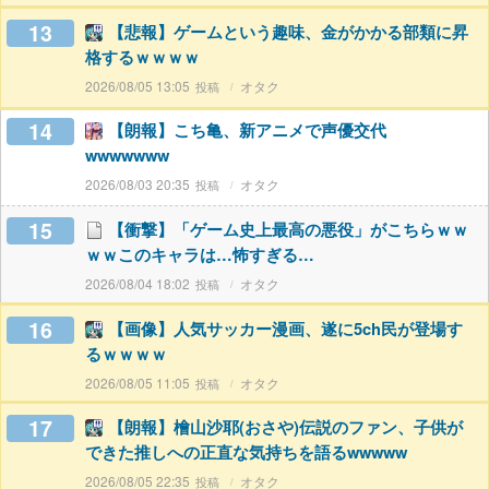
13
【悲報】ゲームという趣味、金がかかる部類に昇
格するｗｗｗｗ
2026/08/05 13:05
オタク
14
【朗報】こち亀、新アニメで声優交代
wwwwwww
2026/08/03 20:35
オタク
15
【衝撃】「ゲーム史上最高の悪役」がこちらｗｗ
ｗｗこのキャラは…怖すぎる…
2026/08/04 18:02
オタク
16
【画像】人気サッカー漫画、遂に5ch民が登場す
るｗｗｗｗ
2026/08/05 11:05
オタク
17
【朗報】檜山沙耶(おさや)伝説のファン、子供が
できた推しへの正直な気持ちを語るwwwww
2026/08/05 22:35
オタク