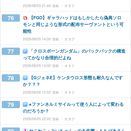
2026/08/03 21:40
オタク
76
【FGO】ギャラハッドはもしかしたら偽典ソロ
モンと同じような形式の配布サーヴァントという可
能性
2026/08/05 14:00
オタク
77
「クロスボーンガンダム」のバックパックの構造
ってかなり合理的だよね
2026/08/05 14:02
オタク
78
【GジェネE】ケンタウロス形態も耐久なんです
か？？？
2026/08/06 10:02
オタク
79
※ファンネルミサイルって使う人によって変わる
のだろうか？
2026/08/05 22:02
オタク
ヤニねこ・みいちゃん・のあ先輩・もちづきさん