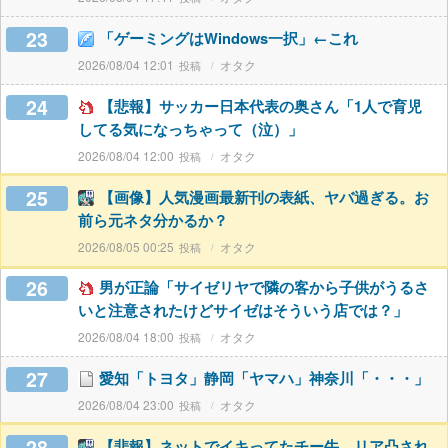
23
「ゲーミングはWindows一択」←これ
2026/08/04 12:01
オタク
24
【悲報】サッカー日本代表の奥さん「1人で育児
してる気になっちゃって（泣）」
2026/08/04 12:00
オタク
25
【画像】人気漫画最新刊の表紙、ヤバ過ぎる。お
前ら元ネタ分かるか？
2026/08/05 00:25
オタク
26
男が正論「サイゼリヤで隣の客から子供がうるさ
いと注意されたけどサイゼはそういう店では？」
2026/08/04 18:00
オタク
27
愛知「トヨタ」静岡「ヤマハ」神奈川「・・・」
2026/08/04 23:00
オタク
28
【悲報】ネットでイキってたチー牛、リア凸され