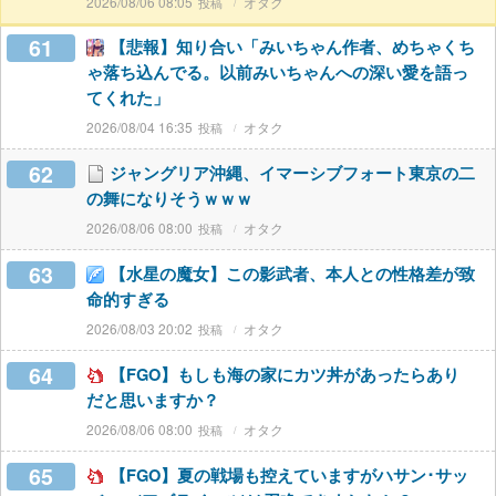
2026/08/06 08:05
オタク
61
【悲報】知り合い「みいちゃん作者、めちゃくち
ゃ落ち込んでる。以前みいちゃんへの深い愛を語っ
てくれた」
2026/08/04 16:35
オタク
62
ジャングリア沖縄、イマーシブフォート東京の二
の舞になりそうｗｗｗ
2026/08/06 08:00
オタク
63
【水星の魔女】この影武者、本人との性格差が致
命的すぎる
2026/08/03 20:02
オタク
64
【FGO】もしも海の家にカツ丼があったらあり
だと思いますか？
2026/08/06 08:00
オタク
65
【FGO】夏の戦場も控えていますがハサン･サッ