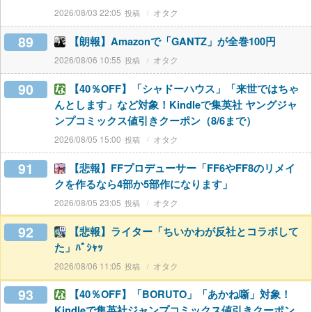
2026/08/03 22:05
オタク
89
【朗報】Amazonで「GANTZ」が全巻100円
2026/08/06 10:55
オタク
90
【40％OFF】「シャドーハウス」「来世ではちゃ
んとします」など対象！Kindleで集英社 ヤングジャ
ンプコミックス値引きクーポン（8/6まで）
2026/08/05 15:00
オタク
91
【悲報】FFプロデューサー「FF6やFF8のリメイ
クを作るなら4部か5部作になります」
2026/08/05 23:05
オタク
92
【悲報】ライター「ちいかわが反社とコラボして
た」ﾊﾟｼｬｯ
2026/08/06 11:05
オタク
93
【40％OFF】「BORUTO」「あかね噺」対象！
Kindleで集英社ジャンプコミックス値引きクーポン