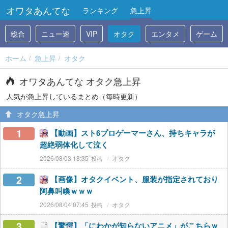
オワタあんてな
ランキング
急上昇
総合
ニュー速
VIP
オタク
エンタメ
ゲーム
ホーム
急上昇
オタク
オワタあんてな オタク急上昇
人気が急上昇しているまとめ（毎時更新）
オタク急上昇
1
【動画】スト6プロゲーマーさん、持ちキャラが
超絶弱体化して泣く
2026/08/03 18:35
オタク
2
【画像】オタクイベント、服装が指定されており
阿鼻叫喚ｗｗｗ
2026/08/04 07:45
オタク
3
【驚愕】「にわかが知らないアニメ」がこちらｗ