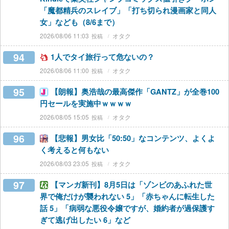
「魔都精兵のスレイブ」「打ち切られ漫画家と同人
女」なども（8/6まで）
2026/08/06 11:03
オタク
94
1人でタイ旅行って危ないの？
2026/08/06 11:00
オタク
95
【朗報】奥浩哉の最高傑作「GANTZ」が全巻100
円セールを実施中ｗｗｗｗ
2026/08/05 15:05
オタク
96
【悲報】男女比「50:50」なコンテンツ、よくよ
く考えると何もない
2026/08/03 23:05
オタク
97
【マンガ新刊】8月5日は「ゾンビのあふれた世
界で俺だけが襲われない 5」「赤ちゃんに転生した
話 5」「病弱な悪役令嬢ですが、婚約者が過保護す
ぎて逃げ出したい 6」など