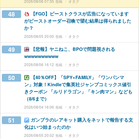
2026/08/06 07:35
オタク
48
【FGO】ビーストクラスが広告になっています
がビーストオーダー召喚で望む結果は得られました
か？
2026/08/05 20:00
オタク
49
【悲報】ヤニねこ、BPOで問題視される
wwwwwwwwww
2026/08/06 16:12
オタク
50
【40％OFF】「SPY×FAMILY」「ワンパンマ
ン」対象！Kindleで集英社ジャンプコミックス値引
きクーポン 「ルリドラゴン」「キン肉マン」なども
（8/6まで）
2026/08/04 16:06
オタク
51
ガンプラのレアキット購入をネットで報告する文
化はいつ始まったのか
2026/08/05 20:02
オタク