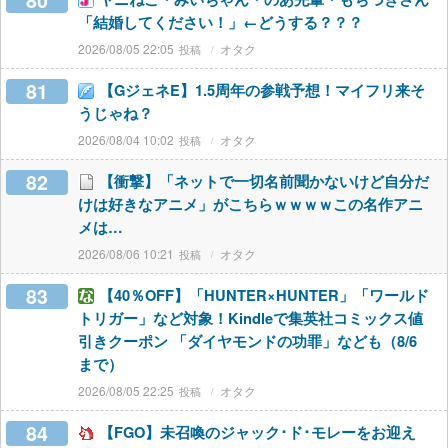
80
「結婚してください！」←どうする？？？
2026/08/05 22:05
オタク
81
【GジェネE】1.5周年の参戦予想！マイフリ来そ
うじゃね？
2026/08/04 10:02
オタク
82
【衝撃】「ネットで一切名前聞かないけど自分だ
けは好きなアニメ」がこちらｗｗｗｗこの名作アニ
メは…
2026/08/06 10:21
オタク
83
【40％OFF】「HUNTER×HUNTER」「ワールド
トリガー」など対象！Kindleで集英社コミックス値
引きクーポン 「ダイヤモンドの功罪」なども（8/6
まで）
2026/08/05 22:25
オタク
84
【FGO】未召喚のジャック･ド･モレーをお迎え