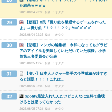
た結果ｗｗｗｗ
2026/08/04 23:35
オタク
29
【動画】X民「撮り鉄を撃退するゲームを作った
よ」→撮り鉄「！？！！？？」ｼｭﾎﾟﾎﾟﾎﾟﾎﾟ
2026/08/04 22:35
オタク
30
【悲報】マンガの編集者、令和になってもグラビ
アのアイドルを美味しくいただいていた模様。小学
館第三者委員会が公表
2026/08/05 12:45
オタク
31
【凄い】日本人メジャー野手の今季成績が凄すぎ
ると話題！！！！これは…
2026/08/05 05:00
オタク
32
Spotify最近入れたんだけどこんなに無料で曲聴
けるとは思ってなかった
2026/08/05 07:31
オタク