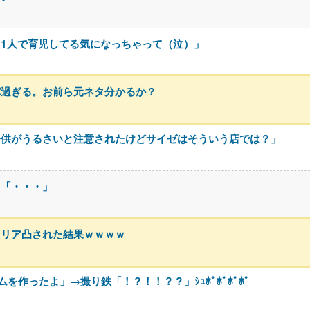
1人で育児してる気になっちゃって（泣）」
バ過ぎる。お前ら元ネタ分かるか？
子供がうるさいと注意されたけどサイゼはそういう店では？」
川「・・・」
、リア凸された結果ｗｗｗｗ
作ったよ」→撮り鉄「！？！！？？」ｼｭﾎﾟﾎﾟﾎﾟﾎﾟ