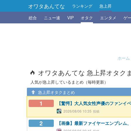
オワタあんてな
ランキング
急上昇
総合
ニュー速
VIP
オタク
エンタメ
ゲ
ホーム
オワタあんてな 急上昇オタク
人気が急上昇しているまとめ（毎時更新）
急上昇オタクまとめ
1
【驚愕】大人気女性声優のファンイ
2026/08/06 10:35
2
【画像】最新ファイヤーエンブレム、主人
2026/08/06 09:45