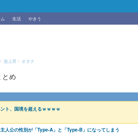
ーム
生活
やきう
急上昇
オタク
まとめ
ベント、国境を超えるｗｗｗｗ
公の性別が「Type-A」と「Type-B」になってしまう