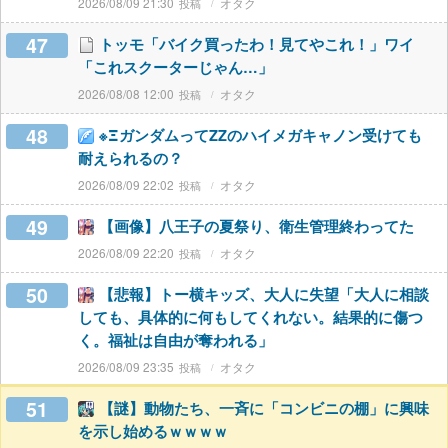
2026/08/09 21:30
オタク
47
トッモ「バイク買ったわ！見てやこれ！」ワイ
「これスクーターじゃん…」
2026/08/08 12:00
オタク
48
※ΞガンダムってZZのハイメガキャノン受けても
耐えられるの？
2026/08/09 22:02
オタク
49
【画像】八王子の夏祭り、衛生管理終わってた
2026/08/09 22:20
オタク
50
【悲報】トー横キッズ、大人に失望「大人に相談
しても、具体的に何もしてくれない。結果的に傷つ
く。福祉は自由が奪われる」
2026/08/09 23:35
オタク
51
【謎】動物たち、一斉に「コンビニの棚」に興味
を示し始めるｗｗｗｗ