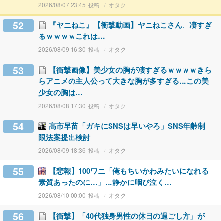
2026/08/07 23:45
オタク
52
『ヤニねこ』【衝撃動画】ヤニねこさん、凄すぎ
るｗｗｗｗこれは…
2026/08/09 16:30
オタク
53
【衝撃画像】美少女の胸が凄すぎるｗｗｗｗきら
らアニメの主人公って大きな胸が多すぎる…この美
少女の胸は…
2026/08/08 17:30
オタク
54
高市早苗「ガキにSNSは早いやろ」SNS年齢制
限法案提出検討
2026/08/09 18:36
オタク
55
【悲報】100ワニ「俺もちいかわみたいになれる
素質あったのに…」…静かに咽び泣く…
2026/08/10 00:00
オタク
56
【衝撃】「40代独身男性の休日の過ごし方」が