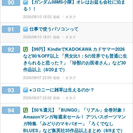
90
【ガンダム08MS小隊】オレはお盆も会社に泊ま
る！！
2026/08/10 18:02
オタク
91
仕事で使うパソコンって
2026/08/10 18:01
オタク
92
【99円】KindleでKADOKAWA カドサマー2026
など80％OFF以上 「男女比1：5の世界でも普通に生
きられると思った？」「珍獣のお医者さん」など30
作品以上（8/20まで）
2026/08/07 22:00
オタク
93
※コロニーに雑草は生えるのか？
2026/08/07 22:02
オタク
94
【50％還元】「BUNGO」「リアル」全巻対象！
Amazonマンガ毎週末セール！ アツいスポーツマン
ガ特集 「みどりのマキバオー」「ろくでなし
BLUES」など集英社35作品以上まとめ（8/9まで）