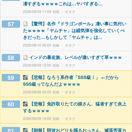
凄すぎるｗｗｗｗこれは…ヤバすぎる…
2026/08/09 11:09
オタク
57
【驚愕】名作『ドラゴンボール』凄い事に気付い
たｗｗｗｗ「ヤムチャ」は繰気弾を強化していくべ
きだった…もしかして「ヤムチャ」は…
2026/08/10 06:00
オタク
58
インドの暴走族、レベルが違いすぎて草ｗｗｗ
2026/08/09 12:00
オタク
59
【悲報】なろう系作者「SSS級！」 ←だから
SSS級ってなんだよｗｗｗｗ
2026/08/08 20:25
オタク
60
【悲報】免許取りたての娘さん、猛者すぎて炎上
するｗｗｗｗ
2026/08/08 19:05
オタク
61
【朗報】阿波おどりを踊るおっさん、滅茶苦茶カ