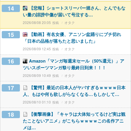
14
【悲報】ショートスリーパー堀さん、とんでもな
い量の誹謗中傷が届いて号泣する…
2026/08/08 20:05
オタク
15
【動画】有名女優、アニソン盆踊りにブチ切れ
「日本の品格が落ちたと思いました」
2026/08/09 12:45
オタク
16
Amazon「マンガ毎週末セール（50%還元）」ア
ツいスポーツマンガ祭り最終日到来！！！
2026/08/09 10:49
オタク
17
【驚愕】最近の日本人がヤバすぎるｗｗｗｗ日本
人、もはや何も欲しがらなくなる…もしかして…
2026/08/10 01:10
オタク
18
【衝撃画像】「キャラは大体知ってるけど実は観
たことないアニメ」がこちらｗｗｗｗこの名作アニ
メは…