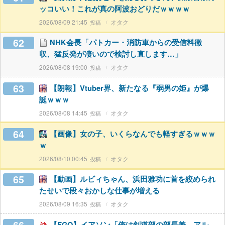
ッコいい！これが真の阿波おどりだｗｗｗｗ
2026/08/09 21:45
オタク
62
NHK会長「パトカー・消防車からの受信料徴
収、猛反発が凄いので検討し直します…」
2026/08/08 19:00
オタク
63
【朗報】Vtuber界、新たなる『弱男の姫』が爆
誕ｗｗｗ
2026/08/08 14:45
オタク
64
【画像】女の子、いくらなんでも軽すぎるｗｗｗ
ｗ
2026/08/10 00:45
オタク
65
【動画】ルビィちゃん、浜田雅功に首を絞められ
たせいで段々おかしな仕事が増える
2026/08/09 16:35
オタク
【FGO】イアソン「俺は剣道部の部長兼、アル