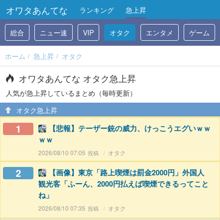
オワタあんてな
ランキング
急上昇
総合
ニュー速
VIP
オタク
エンタメ
ゲーム
ホーム
急上昇
オタク
オワタあんてな オタク急上昇
人気が急上昇しているまとめ（毎時更新）
オタク急上昇
1
【悲報】テーザー銃の威力、けっこうエグいｗｗ
ｗｗ
2026/08/10 07:05
オタク
2
【画像】東京「路上喫煙は罰金2000円」外国人
観光客「ふーん、2000円払えば喫煙できるってこと
ね」
2026/08/10 07:35
オタク