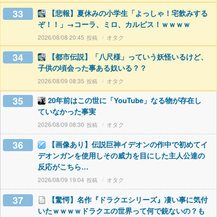
33
【悲報】夏休みの小学生「よっしゃ！宅飲みする
ぞ！！」→コーラ、ミロ、カルピス！ｗｗｗｗ
2026/08/08 20:45
オタク
34
【都市伝説】「八尺様」っていう妖怪いるけど、
子供の頃会った事ある奴いる？？
2026/08/09 08:35
オタク
35
20年前はこの世に「YouTube」なる物が存在し
ていなかった事実
2026/08/09 08:30
オタク
36
【画像あり】伝説巨神イデオンの作中で初めてイ
デオンガンを使用しその威力を目にした主人公達の
反応がこちら…
2026/08/09 19:04
オタク
37
【驚愕】名作『ドラクエシリーズ』凄い事に気付
いたｗｗｗｗドラクエの世界って何で銃ないの？も