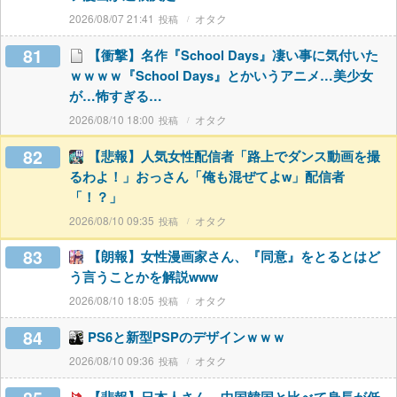
2026/08/07 21:41
オタク
81
【衝撃】名作『School Days』凄い事に気付いた
ｗｗｗｗ『School Days』とかいうアニメ…美少女
が…怖すぎる…
2026/08/10 18:00
オタク
82
【悲報】人気女性配信者「路上でダンス動画を撮
るわよ！」おっさん「俺も混ぜてよw」配信者
「！？」
2026/08/10 09:35
オタク
83
【朗報】女性漫画家さん、『同意』をとるとはど
う言うことかを解説www
2026/08/10 18:05
オタク
84
PS6と新型PSPのデザインｗｗｗ
2026/08/10 09:36
オタク