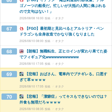
66
ゴノーツの船長だ。忙しいが大抵の人間に偉ぶれる
ので文句はない！」
2026/08/08 16:00
オタク
67
【FGO】最初期と見比べるとアルトリア・ペン
ドラゴンも全身改造でかなり強くなりました
2026/08/10 08:00
オタク
68
【朗報】無職転生、正ヒロインが変わり果てた姿
でフィギュア化wwwwwwwwwwww
2026/08/10 17:05
オタク
69
【悲報】おばさん、電車内でブチギレる。口悪す
ぎて草ｗｗｗｗ
2026/08/10 17:05
オタク
70
【悲報】「潔癖症」ってキスもできないのでは？
外食も無理だろｗｗｗｗ
2026/08/10 08:35
オタク