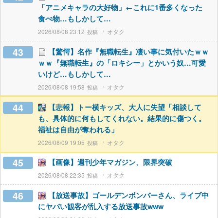
「アニメキャラの大好物」←これに1番多くなった
食べ物…もしかして…
2026/08/08 23:12
オタク
43
【驚愕】名作『無職転生』凄い事に気付いたｗｗ
ｗｗ『無職転生』の「ロキシー」とかいう奴…可愛
いけど…もしかして…
2026/08/08 19:58
オタク
44
【悲報】トー横キッズ、大人に失望「相談して
も、具体的に何もしてくれない。結果的に傷つく。
福祉は自由が奪われる」
2026/08/09 19:05
オタク
45
【画像】週刊少年マガジン、限界突破
2026/08/08 22:35
オタク
46
【放送事故】ゴールデンボンバーさん、ライブ中
にヤバい観客が乱入する放送事故www