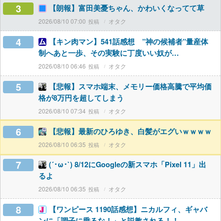
3
【朗報】富田美憂ちゃん、かわいくなってて草
2026/08/10 07:00
オタク
4
【キン肉マン】541話感想 ”神の候補者”量産体
制へあと一歩、その実験に丁度いい奴が…
2026/08/10 06:46
オタク
5
【悲報】スマホ端末、メモリー価格高騰で平均価
格が8万円を超してしまう
2026/08/10 07:34
オタク
6
【悲報】最新のひろゆき、白髪がエグいｗｗｗｗ
2026/08/10 06:35
オタク
7
(´･ω･`) 8/12にGoogleの新スマホ「Pixel 11」出
るよ
2026/08/10 06:35
オタク
8
【ワンピース 1190話感想】ニカルフィ、ギャバ
ンに「調子に乗るな！」と説教される！！