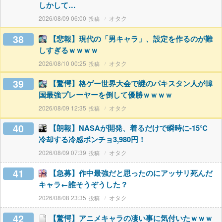
しかして…
2026/08/09 06:00
オタク
38
【悲報】現代の「男キャラ」、設定を作るのが難
しすぎるｗｗｗｗ
2026/08/10 00:25
オタク
39
【驚愕】格ゲー世界大会で謎のパキスタン人が韓
国最強プレーヤーを倒して優勝ｗｗｗｗ
2026/08/09 12:35
オタク
40
【朗報】NASAが開発、着るだけで瞬時に-15℃
冷却する冷感ポンチョ3,980円！
2026/08/09 07:39
オタク
41
【急募】作中最強だと思ったのにアッサリ死んだ
キャラ←誰そうぞうした？
2026/08/08 23:35
オタク
42
【驚愕】アニメキャラの凄い事に気付いたｗｗｗ