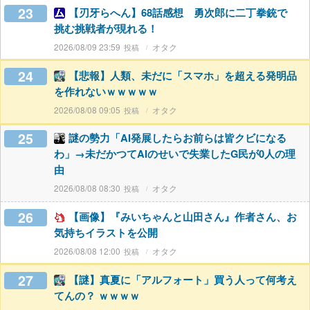
23
【刃牙らへん】68話感想 勇次郎に二丁拳銃で
挑む挑戦者が現れる！
2026/08/09 23:59
オタク
24
【悲報】人類、未だに「スマホ」を超える発明品
を作れないｗｗｗｗｗ
2026/08/08 09:05
オタク
25
謎の勢力「AI発展したらお前らは皆クビになる
わ」→未だかつてAIのせいで失業したG民が0人の理
由
2026/08/08 08:30
オタク
26
【画像】『みいちゃんと山田さん』作者さん、お
気持ちイラストを公開
2026/08/08 12:00
オタク
27
【謎】真夏に「アルフォート」買う人って何考え
てんの？ ｗｗｗｗ