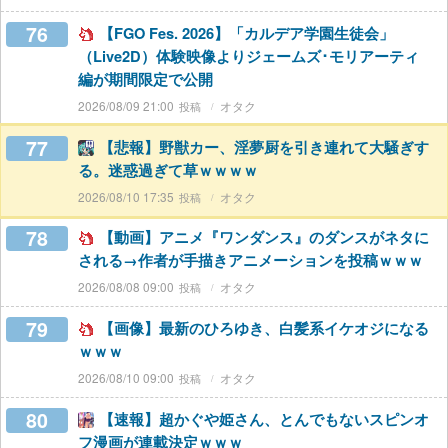
76
【FGO Fes. 2026】「カルデア学園生徒会」
（Live2D）体験映像よりジェームズ･モリアーティ
編が期間限定で公開
2026/08/09 21:00
オタク
77
【悲報】野獣カー、淫夢厨を引き連れて大騒ぎす
る。迷惑過ぎて草ｗｗｗｗ
2026/08/10 17:35
オタク
78
【動画】アニメ『ワンダンス』のダンスがネタに
される→作者が手描きアニメーションを投稿ｗｗｗ
2026/08/08 09:00
オタク
79
【画像】最新のひろゆき、白髪系イケオジになる
ｗｗｗ
2026/08/10 09:00
オタク
80
【速報】超かぐや姫さん、とんでもないスピンオ
フ漫画が連載決定ｗｗｗ