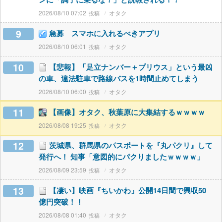
2026/08/10 07:02
オタク
9
急募 スマホに入れるべきアプリ
2026/08/10 06:01
オタク
10
【悲報】「足立ナンバー＋プリウス」という最凶
の車、違法駐車で路線バスを1時間止めてしまう
2026/08/10 06:00
オタク
11
【画像】オタク、秋葉原に大集結するｗｗｗｗ
2026/08/08 19:25
オタク
12
茨城県、群馬県のパスポートを『丸パクリ』して
発行へ！ 知事「意図的にパクりましたｗｗｗｗ」
2026/08/09 23:59
オタク
13
【凄い】映画『ちいかわ』公開14日間で興収50
億円突破！！
2026/08/08 01:40
オタク