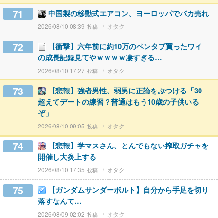
71
中国製の移動式エアコン、ヨーロッパでバカ売れ
2026/08/10 08:39
オタク
72
【衝撃】六年前に約10万のペンタブ買ったワイ
の成長記録見てやｗｗｗｗ凄すぎる…
2026/08/10 17:27
オタク
73
【悲報】強者男性、弱男に正論をぶつける「30
超えてデートの練習？普通はもう10歳の子供いる
ぞ」
2026/08/10 09:05
オタク
74
【悲報】学マスさん、とんでもない搾取ガチャを
開催し大炎上する
2026/08/10 17:35
オタク
75
【ガンダムサンダーボルト】自分から手足を切り
落すなんて…
2026/08/09 02:02
オタク