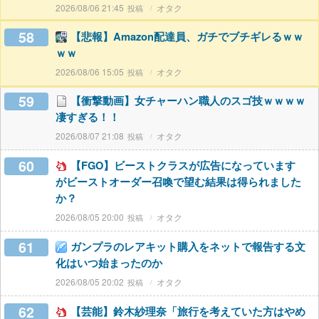
2026/08/06 21:45
オタク
58
【悲報】Amazon配達員、ガチでブチギレるｗｗ
ｗｗ
2026/08/06 15:05
オタク
59
【衝撃動画】女チャーハン職人のスゴ技ｗｗｗｗ
凄すぎる！！
2026/08/07 21:08
オタク
60
【FGO】ビーストクラスが広告になっています
がビーストオーダー召喚で望む結果は得られました
か？
2026/08/05 20:00
オタク
61
ガンプラのレアキット購入をネットで報告する文
化はいつ始まったのか
2026/08/05 20:02
オタク
62
【芸能】鈴木紗理奈「旅行を考えていた方はやめ