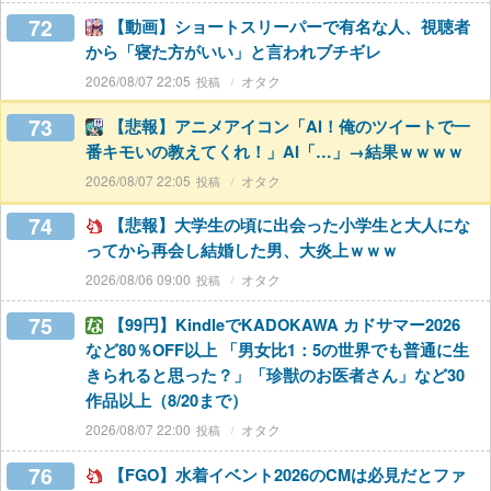
72
【動画】ショートスリーパーで有名な人、視聴者
から「寝た方がいい」と言われブチギレ
2026/08/07 22:05
オタク
73
【悲報】アニメアイコン「AI！俺のツイートで一
番キモいの教えてくれ！」AI「…」→結果ｗｗｗｗ
2026/08/07 22:05
オタク
74
【悲報】大学生の頃に出会った小学生と大人にな
ってから再会し結婚した男、大炎上ｗｗｗ
2026/08/06 09:00
オタク
75
【99円】KindleでKADOKAWA カドサマー2026
など80％OFF以上 「男女比1：5の世界でも普通に生
きられると思った？」「珍獣のお医者さん」など30
作品以上（8/20まで）
2026/08/07 22:00
オタク
76
【FGO】水着イベント2026のCMは必見だとファ