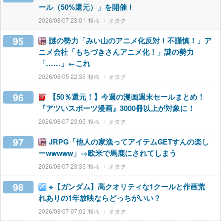
ール（50%還元）」を開催！
2026/08/07 23:01
オタク
95
謎の勢力「みい山のアニメ化反対！不謹慎！」ア
ニメ会社「もちづきさんアニメ化！」謎の勢力
「……」←これ
2026/08/05 22:35
オタク
96
【50％還元！】今週の漫画週末セールまとめ！
『アツいスポーツ漫画』3000冊以上が対象に！
2026/08/07 23:05
オタク
97
JRPG「他人の家漁ってアイテムGETすんの楽し
ーwwwww」→欧米で馬鹿にされてしまう
2026/08/07 23:35
オタク
98
※【ガンダム】高クオリティな1クールと作画荒
れありの1年放映ならどっちがいい？
2026/08/07 07:02
オタク