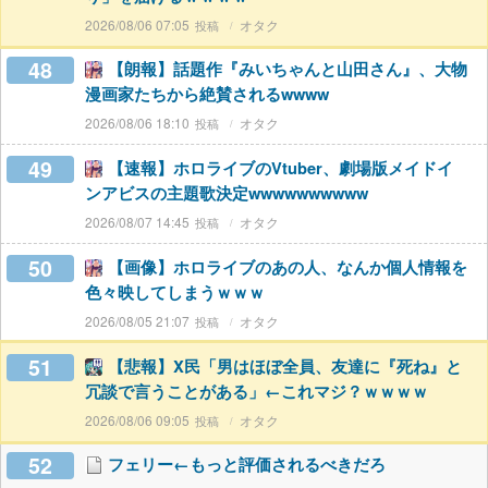
2026/08/06 07:05
オタク
48
【朗報】話題作『みいちゃんと山田さん』、大物
漫画家たちから絶賛されるwwww
2026/08/06 18:10
オタク
49
【速報】ホロライブのVtuber、劇場版メイドイ
ンアビスの主題歌決定wwwwwwwwww
2026/08/07 14:45
オタク
50
【画像】ホロライブのあの人、なんか個人情報を
色々映してしまうｗｗｗ
2026/08/05 21:07
オタク
51
【悲報】X民「男はほぼ全員、友達に『死ね』と
冗談で言うことがある」←これマジ？ｗｗｗｗ
2026/08/06 09:05
オタク
52
フェリー←もっと評価されるべきだろ