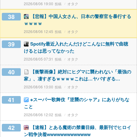
2026/08/06 19:00
オタク
38
【悲報】中国人女さん、日本の警察官を暴行する
ｗｗｗｗ
2026/08/06 12:45
オタク
39
Spotify最近入れたんだけどこんなに無料で曲聴
けるとは思ってなかった
2026/08/05 07:31
オタク
40
【衝撃画像】絶対にヒグマに襲われない「最強の
家」、凄すぎるｗｗｗｗこれは…ヤバすぎる…
2026/08/06 13:00
オタク
41
※スーパー歌舞伎『逆襲のシャア』にありがちな
こと
2026/08/06 12:02
オタク
42
【速報】とある魔術の禁書目録、最新刊でヒロイ
ン戦争決着wwwwwwwwwwwww