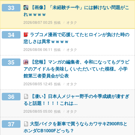
33
【画像】「未経験チー牛」には解けない問題がこ
れｗｗｗｗ
2026/08/07 00:25
オタク
34
ラブコメ漫画で応援してたヒロインが負けた時の
悲しさは異常ｗｗｗｗ
2026/08/06 06:11
オタク
35
【悲報】マンガの編集者、令和になってもグラビ
アのアイドルを美味しくいただいていた模様。小学
館第三者委員会が公表
2026/08/05 12:45
オタク
36
【凄い】日本人メジャー野手の今季成績が凄すぎ
ると話題！！！！これは…
2026/08/05 05:00
オタク
37
大型バイクを新車で買うならカワサキZ900RSと
ホンダCB1000Fどっち？