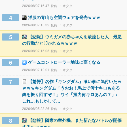
2026/08/07 16:47
オタク
4
洋服の青山も空調ウェアを発売ｗｗｗ
2026/08/07 15:32
オタク
5
【悲報】ウミガメの赤ちゃんを放流した人、最悪
の行動だと叩かれるｗｗｗｗ
2026/08/07 15:05
オタク
6
ゲームコントローラー地味に高くなる
2026/08/07 12:01
オタク
7
【驚愕】名作『キングダム』凄い事に気付いたｗ
ｗｗｗキングダム「うおお！馬上で何十キロもある
鉾を振り回すぞ！」ワイ「握力何キロあんの？」←
これ…もしかして…
2026/08/05 23:26
オタク
8
【悲報】隣家の室外機、また新たなバトルが開催
するｗｗｗｗｗ