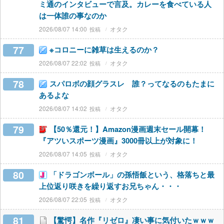
ミ通のインタビューで言及。カレーを食べている人
は一体誰の事なのか
2026/08/07 14:00
オタク
77
※コロニーに雑草は生えるのか？
2026/08/07 22:02
オタク
78
スパロボの顔グラスレ 誰？ってなるのもたまに
あるよな
2026/08/07 14:02
オタク
79
【50％還元！】Amazon漫画週末セール開幕！
『アツいスポーツ漫画』3000冊以上が対象に！
2026/08/07 14:05
オタク
80
「ドラゴンボール」の孫悟飯という、格落ちと最
上位返り咲きを繰り返すお兄ちゃん・・・
2026/08/07 22:05
オタク
81
【驚愕】名作『リゼロ』凄い事に気付いたｗｗｗ