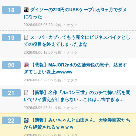
18
ダイソーの220円のUSBケーブルが3ヶ月でダメ
になった
2026/08/05 06:33
オタク
19
スーパーカブってもう完全にビジネスバイクとし
ての役目を終えてしまったよな
2026/08/06 12:00
オタク
20
【悲報】MAJOR2ndの佐藤寿也の息子、姑息す
ぎてしまい炎上wwwww
2026/08/05 22:06
オタク
21
【衝撃】名作『ルパン三世』のガチで怖い話を聞
いてワイ震えが止まらない…これは…怖すぎる…
2026/08/06 23:34
オタク
22
【朗報】みいちゃんと山田さん、大物漫画家たち
から絶賛されるｗｗｗｗ
2026/08/06 08:05
オタク