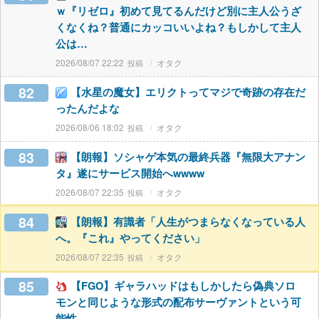
ｗ『リゼロ』初めて見てるんだけど別に主人公うざ
くなくね？普通にカッコいいよね？もしかして主人
公は…
2026/08/07 22:22
オタク
82
【水星の魔女】エリクトってマジで奇跡の存在だ
ったんだよな
2026/08/06 18:02
オタク
83
【朗報】ソシャゲ本気の最終兵器『無限大アナン
タ』遂にサービス開始へwwww
2026/08/07 22:35
オタク
84
【朗報】有識者「人生がつまらなくなっている人
へ。『これ』やってください」
2026/08/07 22:35
オタク
85
【FGO】ギャラハッドはもしかしたら偽典ソロ
モンと同じような形式の配布サーヴァントという可
能性