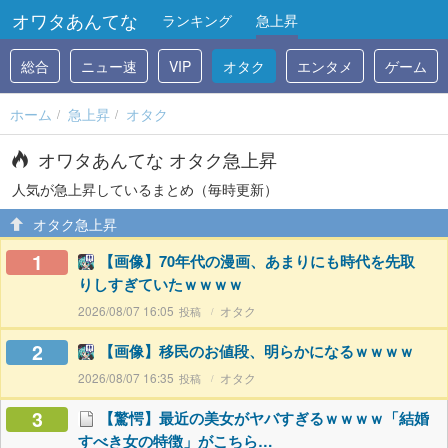
オワタあんてな
ランキング
急上昇
総合
ニュー速
VIP
オタク
エンタメ
ゲーム
ホーム
急上昇
オタク
オワタあんてな オタク急上昇
人気が急上昇しているまとめ（毎時更新）
オタク急上昇
1
【画像】70年代の漫画、あまりにも時代を先取
りしすぎていたｗｗｗｗ
2026/08/07 16:05
オタク
2
【画像】移民のお値段、明らかになるｗｗｗｗ
2026/08/07 16:35
オタク
3
【驚愕】最近の美女がヤバすぎるｗｗｗｗ「結婚
すべき女の特徴」がこちら…