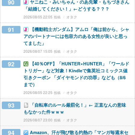
90
ヤニねこ・みいちゃん・のあ先輩・もちづきさん
「結婚してください！」←どうする？？？
2026/08/05 22:05
オタク
91
【機動戦士ガンダム】アムロ「俺は前から、シャ
アのパートナーには包容力のある女性が良いと思っ
てました」
2026/08/07 15:05
オタク
92
【40％OFF】「HUNTER×HUNTER」「ワールド
トリガー」など対象！Kindleで集英社コミックス値
引きクーポン 「ダイヤモンドの功罪」なども（8/6
まで）
2026/08/05 22:25
オタク
93
「自転車のルール厳罰化！」← 正直なんの意味
もなかった件ｗｗｗ
2026/08/07 23:00
オタク
94
Amazon、汗が飛び散る灼熱の「マンガ毎週末セ