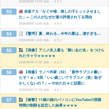
2026/08/05 16:00
オタク
53
赤坂アカ「かぐや様、推しの子ヒットさせまし
た」←この人がなぜか過小評価されてる理由
2026/08/05 13:45
オタク
54
【驚愕】夏、終わる…今年の夏は…凄すぎる…
2026/08/06 14:20
オタク
55
【画像】アニメ史上最も「酷いあだ名」をつけら
れたキャラｗｗｗｗｗ
2026/08/06 07:35
オタク
56
【画像】ラノベ作家（52）「新作ラブコメ書い
たぞ！ｗ」X民「いい歳こいてラブコメ（笑）恥ず
かしくないの？」←やめたれｗと話題に
2026/08/07 07:45
オタク
57
【衝撃】11歳の娘のパソコンにYouTubeの視聴
時間の制限を設定した結果ｗｗｗｗ