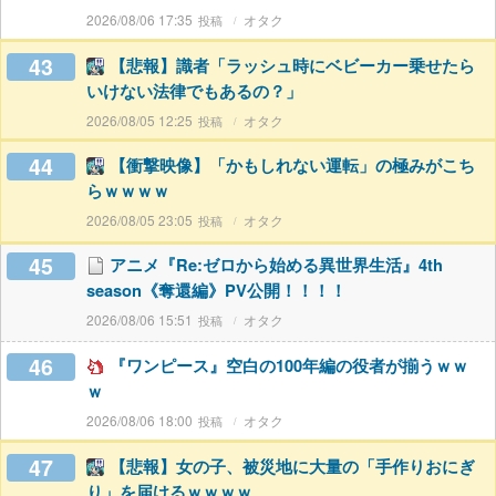
2026/08/06 17:35
オタク
43
【悲報】識者「ラッシュ時にベビーカー乗せたら
いけない法律でもあるの？」
2026/08/05 12:25
オタク
44
【衝撃映像】「かもしれない運転」の極みがこち
らｗｗｗｗ
2026/08/05 23:05
オタク
45
アニメ『Re:ゼロから始める異世界生活』4th
season《奪還編》PV公開！！！！
2026/08/06 15:51
オタク
46
『ワンピース』空白の100年編の役者が揃うｗｗ
ｗ
2026/08/06 18:00
オタク
47
【悲報】女の子、被災地に大量の「手作りおにぎ
り」を届けるｗｗｗｗ