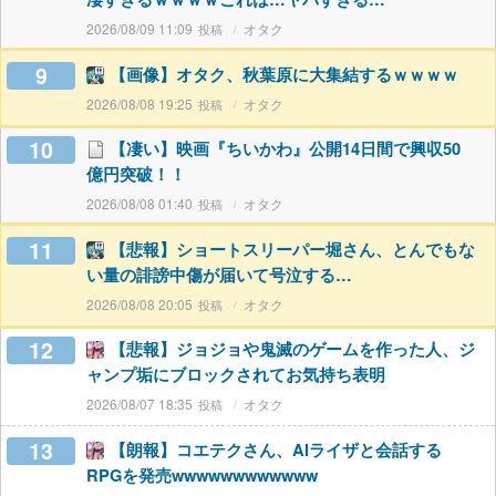
2026/08/09 11:09
オタク
9
【画像】オタク、秋葉原に大集結するｗｗｗｗ
2026/08/08 19:25
オタク
10
【凄い】映画『ちいかわ』公開14日間で興収50
億円突破！！
2026/08/08 01:40
オタク
11
【悲報】ショートスリーパー堀さん、とんでもな
い量の誹謗中傷が届いて号泣する…
2026/08/08 20:05
オタク
12
【悲報】ジョジョや鬼滅のゲームを作った人、ジ
ャンプ垢にブロックされてお気持ち表明
2026/08/07 18:35
オタク
13
【朗報】コエテクさん、AIライザと会話する
RPGを発売wwwwwwwwwwww