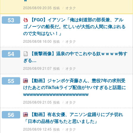
2026/08/09 20:35
オタク
53
【FGO】イアソン「俺は剣道部の部長兼、アル
ゴノーツの船長だ。忙しいが大抵の人間に偉ぶれる
ので文句はない！」
2026/08/08 16:00
オタク
54
【衝撃画像】温泉の中でこれやる奴ｗｗｗｗ怖す
ぎる…
2026/08/09 21:07
オタク
55
【動画】ジャンポケ斉藤さん、懲役7年の求刑受
けたあとのTikTokライブ配信がヤバすぎると話題に
wwwwwwwwwwwwwwwwwwww
2026/08/09 21:05
オタク
56
【動画】有名女優、アニソン盆踊りにブチ切れ
「日本の品格が落ちたと思いました」
2026/08/09 12:45
オタク