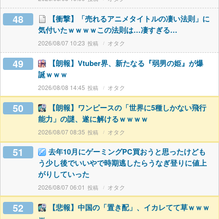
48
【衝撃】「売れるアニメタイトルの凄い法則」に
気付いたｗｗｗｗこの法則は…凄すぎる…
2026/08/07 10:23
オタク
49
【朗報】Vtuber界、新たなる『弱男の姫』が爆
誕ｗｗｗ
2026/08/08 14:45
オタク
50
【朗報】ワンピースの「世界に5種しかない飛行
能力」の謎、遂に解けるｗｗｗｗ
2026/08/07 08:35
オタク
51
去年10月にゲーミングPC買おうと思ったけども
う少し後でいいやで時期逃したらうなぎ登りに値上
がりしていった
2026/08/07 06:01
オタク
52
【悲報】中国の「置き配」、イカレてて草ｗｗｗ
ｗ