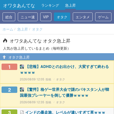
オワタあんてな
ランキング
急上昇
総合
ニュー速
VIP
オタク
エンタメ
ゲーム
ホーム
急上昇
オタク
オワタあんてな オタク急上昇
人気が急上昇しているまとめ（毎時更新）
オタク急上昇
1
【悲報】ADHDとのお出かけ、大変すぎて終わる
ｗｗｗｗ
2026/08/09 12:05
オタク
2
【驚愕】格ゲー世界大会で謎のパキスタン人が韓
国最強プレーヤーを倒して優勝ｗｗｗｗ
2026/08/09 12:35
オタク
3
インドの暴走族、レベルが違いすぎて草ｗｗｗ