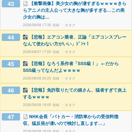
43
【衝撃画像】美少女の胸が凄すぎるｗｗｗｗきら
らアニメの主人公って大きな胸が多すぎる…この美
少女の胸は…
2026/08/08 17:30
オタク
44
【悲報】エアコン業者、正論「エアコンスプレー
なんて使わない方がいい」ﾄﾞﾝｯ！
2026/08/07 17:05
オタク
45
【悲報】なろう系作者「SSS級！」 ←だから
SSS級ってなんだよｗｗｗｗ
2026/08/08 20:25
オタク
46
【悲報】免許取りたての娘さん、猛者すぎて炎上
するｗｗｗｗ
2026/08/08 19:05
オタク
47
NHK会長「パトカー・消防車からの受信料徴
収、猛反発が凄いので検討し直します…」
2026/08/08 19:00
オタク