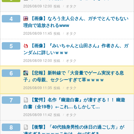
2026/08/09 12:00
オタク
4
【画像】なろう主人公さん、ガチでとんでもない
理由で追放されるwww
2026/08/09 11:45
オタク
5
【画像】『みいちゃんと山田さん』作者さん、ガ
ンダムに詳しいｗｗｗ
2026/08/09 12:00
オタク
6
【悲報】新幹線で「大音量でゲーム実況する息
子」の母親、セクシーすぎて草ｗｗｗｗ
2026/08/09 11:35
オタク
7
【驚愕】名作『幽遊白書』が凄すぎる！！ 幽遊
白書（全19巻）←これ…もしかして…
2026/08/09 11:42
オタク
8
【衝撃】「40代独身男性の休日の過ごし方」が
凄すぎるｗｗｗｗこれは…ヤバすぎる…