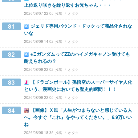
上位返り咲きを繰り返すお兄ちゃん・・・
2026/08/07 22:05
オタク
81
ジェリド専用バウンド・ドックって商品化されな
いな
2026/08/09 14:02
オタク
82
※ΞガンダムってZZのハイメガキャノン受けても
耐えられるの？
2026/08/09 22:02
オタク
83
【ドラゴンボール】孫悟空のスーパーサイヤ人化
という、漫画史においても歴史的瞬間！！！
2026/08/09 22:05
オタク
84
【画像】Ｘ民「人生がつまらないと感じている人
へ。今すぐ『これ』をやってください。」6.9万いい
ね
2026/08/08 18:35
オタク