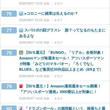
2026/08/07 14:00
オタク
76
※コロニーに雑草は生えるのか？
2026/08/07 22:02
オタク
77
スパロボの顔グラスレ 誰？ってなるのもたまに
あるよな
2026/08/07 14:02
オタク
78
【50％還元】「BUNGO」「リアル」全巻対象！
Amazonマンガ毎週末セール！ アツいスポーツマン
ガ特集 「みどりのマキバオー」「ろくでなし
BLUES」など集英社35作品以上まとめ（8/9まで）
2026/08/09 14:00
オタク
79
【50％還元！】Amazon漫画週末セール開幕！
『アツいスポーツ漫画』3000冊以上が対象に！
2026/08/07 14:05
オタク
80
「ドラゴンボール」の孫悟飯という、格落ちと最