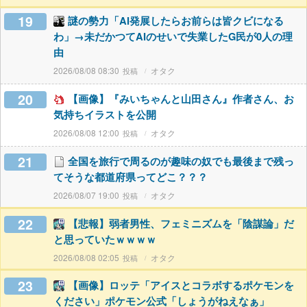
19
謎の勢力「AI発展したらお前らは皆クビになる
わ」→未だかつてAIのせいで失業したG民が0人の理
由
2026/08/08 08:30
オタク
20
【画像】『みいちゃんと山田さん』作者さん、お
気持ちイラストを公開
2026/08/08 12:00
オタク
21
全国を旅行で周るのが趣味の奴でも最後まで残っ
てそうな都道府県ってどこ？？？
2026/08/07 19:00
オタク
22
【悲報】弱者男性、フェミニズムを「陰謀論」だ
と思っていたｗｗｗｗ
2026/08/08 02:05
オタク
23
【画像】ロッテ「アイスとコラボするポケモンを
ください」ポケモン公式「しょうがねえなぁ」