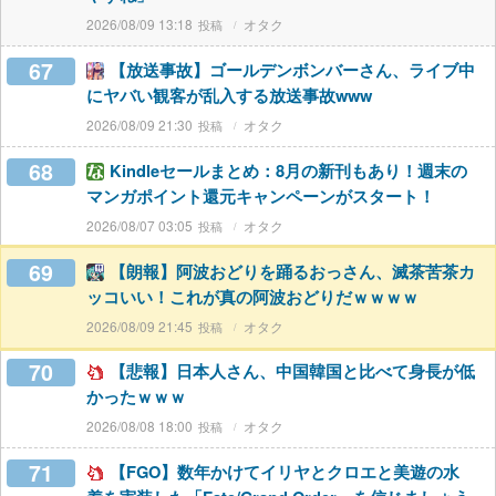
2026/08/09 13:18
オタク
67
【放送事故】ゴールデンボンバーさん、ライブ中
にヤバい観客が乱入する放送事故www
2026/08/09 21:30
オタク
68
Kindleセールまとめ：8月の新刊もあり！週末の
マンガポイント還元キャンペーンがスタート！
2026/08/07 03:05
オタク
69
【朗報】阿波おどりを踊るおっさん、滅茶苦茶カ
ッコいい！これが真の阿波おどりだｗｗｗｗ
2026/08/09 21:45
オタク
70
【悲報】日本人さん、中国韓国と比べて身長が低
かったｗｗｗ
2026/08/08 18:00
オタク
71
【FGO】数年かけてイリヤとクロエと美遊の水