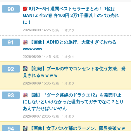
90
8月2〜8日 週間ベストセラーまとめ！ 1位は
GANTZ 全37巻 各100円 2万1千冊以上のバカ売れ
に！
2026/08/09 14:25
オタク
91
【画像】ADHDとの旅行、大変すぎておわる
wwwwww
2026/08/09 14:45
オタク
92
【朗報】プールの中でコンセントを使う方法、発
見されるｗｗｗｗ
2026/08/09 15:05
オタク
93
【謎】『ダーク路線のドラクエ12』を発売中止
にしないといけなかった理由ってガチでなに？とり
あえすだせばいいやん
2026/08/07 23:05
オタク
94
【画像】女子バスケ部のラーメン、限界突破ｗｗ