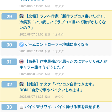
2026/08/07 19:05
オタク
29
【悲報】ラノベ作家「新作ラブコメ書いたぞ！」
冷笑系「いい歳こいてラブコメ書いて恥ずかしくな
いの？」
2026/08/07 09:05
オタク
30
ゲームコントローラー地味に高くなる
2026/08/07 12:01
オタク
31
【急募】作中最強だと思ったのにアッサリ死んだ
キャラ←誰そうぞうした？
2026/08/08 23:35
オタク
32
【討論】オタク「パソコン自作できます」
DQN「自分で車やバイクいじれます」
2026/08/07 11:35
オタク
33
バイク乗りワイ、バイク降りる事を決意する