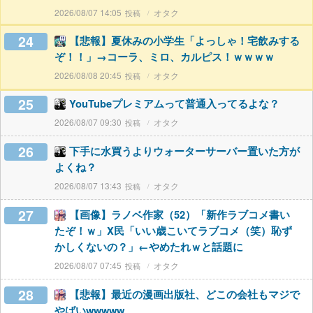
2026/08/07 14:05
オタク
24
【悲報】夏休みの小学生「よっしゃ！宅飲みする
ぞ！！」→コーラ、ミロ、カルピス！ｗｗｗｗ
2026/08/08 20:45
オタク
25
YouTubeプレミアムって普通入ってるよな？
2026/08/07 09:30
オタク
26
下手に水買うよりウォーターサーバー置いた方が
よくね？
2026/08/07 13:43
オタク
27
【画像】ラノベ作家（52）「新作ラブコメ書い
たぞ！ｗ」X民「いい歳こいてラブコメ（笑）恥ず
かしくないの？」←やめたれｗと話題に
2026/08/07 07:45
オタク
28
【悲報】最近の漫画出版社、どこの会社もマジで
やばいwwwww