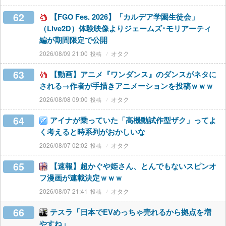
62
【FGO Fes. 2026】「カルデア学園生徒会」
（Live2D）体験映像よりジェームズ･モリアーティ
編が期間限定で公開
2026/08/09 21:00
オタク
63
【動画】アニメ『ワンダンス』のダンスがネタに
される→作者が手描きアニメーションを投稿ｗｗｗ
2026/08/08 09:00
オタク
64
アイナが乗っていた「高機動試作型ザク」ってよ
く考えると時系列がおかしいな
2026/08/07 02:02
オタク
65
【速報】超かぐや姫さん、とんでもないスピンオ
フ漫画が連載決定ｗｗｗ
2026/08/07 21:41
オタク
66
テスラ「日本でEVめっちゃ売れるから拠点を増
やすね」