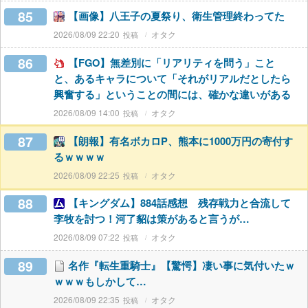
85
【画像】八王子の夏祭り、衛生管理終わってた
2026/08/09 22:20
オタク
86
【FGO】無差別に「リアリティを問う」こと
と、あるキャラについて「それがリアルだとしたら
興奮する」ということの間には、確かな違いがある
2026/08/09 14:00
オタク
87
【朗報】有名ボカロP、熊本に1000万円の寄付す
るｗｗｗｗ
2026/08/09 22:25
オタク
88
【キングダム】884話感想 残存戦力と合流して
李牧を討つ！河了貂は策があると言うが…
2026/08/09 07:22
オタク
89
名作『転生重騎士』【驚愕】凄い事に気付いたｗ
ｗｗｗもしかして…
2026/08/09 22:35
オタク