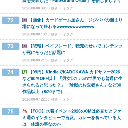
着を実装した「Fate/Grand Order」を信じましょう
2026/08/08 08:00
オタク
72
【画像】カードゲーム屋さん、ジジババの溜まり
場になって終わるwwwwwwwwwwww
2026/08/09 13:45
オタク
73
【悲報】ベイブレード、転売のせいでコンテンツ
が死にそうだと話題に
2026/08/09 21:55
オタク
74
【99円】KindleでKADOKAWA カドサマー2026
など80％OFF以上 「男女比1：5の世界でも普通に生
きられると思った？」「珍獣のお医者さん」など30
作品以上（8/20まで）
2026/08/07 22:00
オタク
75
【FGO】水着イベント2026のCMは必見だとファ
ミ通のインタビューで言及。カレーを食べている人
は一体誰の事なのか