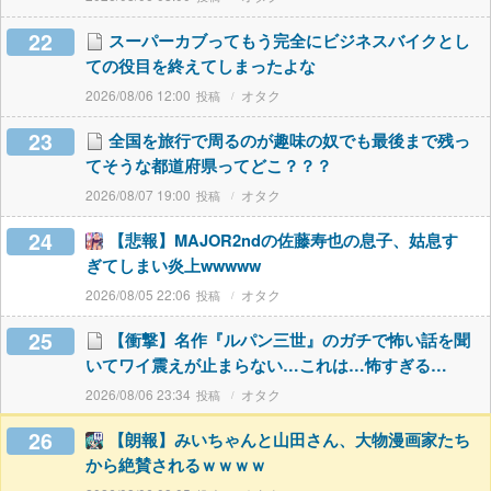
22
スーパーカブってもう完全にビジネスバイクとし
ての役目を終えてしまったよな
2026/08/06 12:00
オタク
23
全国を旅行で周るのが趣味の奴でも最後まで残っ
てそうな都道府県ってどこ？？？
2026/08/07 19:00
オタク
24
【悲報】MAJOR2ndの佐藤寿也の息子、姑息す
ぎてしまい炎上wwwww
2026/08/05 22:06
オタク
25
【衝撃】名作『ルパン三世』のガチで怖い話を聞
いてワイ震えが止まらない…これは…怖すぎる…
2026/08/06 23:34
オタク
26
【朗報】みいちゃんと山田さん、大物漫画家たち
から絶賛されるｗｗｗｗ