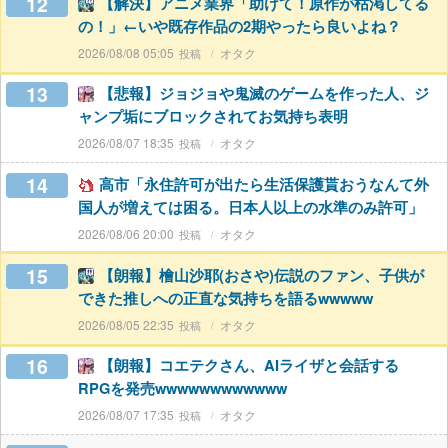
12
【解決】アニメ業界「助けて！原作が枯渇してる
の！」←いや既存作品の2期やったら良いよね？
2026/08/08 05:05
オタク
13
【悲報】ジョジョや鬼滅のゲームを作った人、ジ
ャンプ垢にブロックされてお気持ち表明
2026/08/07 18:35
オタク
14
高市「永住許可が出たら生活保護貰おうなんて外
国人が増えては困る。日本人以上の水準のみ許可」
2026/08/06 20:00
オタク
15
【朗報】檜山沙耶(おさや)伝説のファン、子供が
できた推しへの正直な気持ちを語るwwwww
2026/08/05 22:35
オタク
16
【朗報】コエテクさん、AIライザと会話する
RPGを発売wwwwwwwwwwww
2026/08/07 17:35
オタク