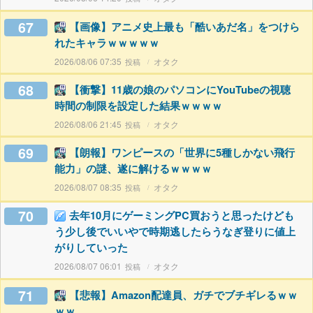
67
【画像】アニメ史上最も「酷いあだ名」をつけら
れたキャラｗｗｗｗｗ
2026/08/06 07:35
オタク
68
【衝撃】11歳の娘のパソコンにYouTubeの視聴
時間の制限を設定した結果ｗｗｗｗ
2026/08/06 21:45
オタク
69
【朗報】ワンピースの「世界に5種しかない飛行
能力」の謎、遂に解けるｗｗｗｗ
2026/08/07 08:35
オタク
70
去年10月にゲーミングPC買おうと思ったけども
う少し後でいいやで時期逃したらうなぎ登りに値上
がりしていった
2026/08/07 06:01
オタク
71
【悲報】Amazon配達員、ガチでブチギレるｗｗ
ｗｗ