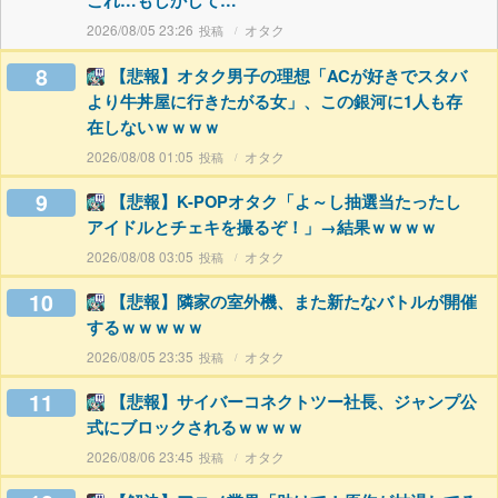
これ…もしかして…
2026/08/05 23:26
オタク
8
【悲報】オタク男子の理想「ACが好きでスタバ
より牛丼屋に行きたがる女」、この銀河に1人も存
在しないｗｗｗｗ
2026/08/08 01:05
オタク
9
【悲報】K-POPオタク「よ～し抽選当たったし
アイドルとチェキを撮るぞ！」→結果ｗｗｗｗ
2026/08/08 03:05
オタク
10
【悲報】隣家の室外機、また新たなバトルが開催
するｗｗｗｗｗ
2026/08/05 23:35
オタク
11
【悲報】サイバーコネクトツー社長、ジャンプ公
式にブロックされるｗｗｗｗ
2026/08/06 23:45
オタク