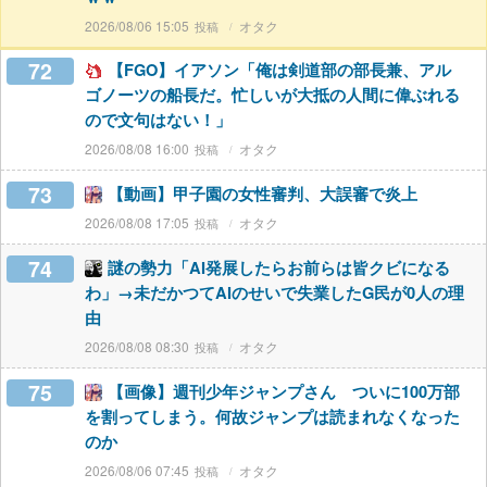
2026/08/06 15:05
オタク
72
【FGO】イアソン「俺は剣道部の部長兼、アル
ゴノーツの船長だ。忙しいが大抵の人間に偉ぶれる
ので文句はない！」
2026/08/08 16:00
オタク
73
【動画】甲子園の女性審判、大誤審で炎上
2026/08/08 17:05
オタク
74
謎の勢力「AI発展したらお前らは皆クビになる
わ」→未だかつてAIのせいで失業したG民が0人の理
由
2026/08/08 08:30
オタク
75
【画像】週刊少年ジャンプさん ついに100万部
を割ってしまう。何故ジャンプは読まれなくなった
のか
2026/08/06 07:45
オタク