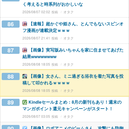
く考えると時系列がおかしいな
2026/08/07 02:02
オタク
86
【速報】超かぐや姫さん、とんでもないスピンオ
フ漫画が連載決定ｗｗｗ
2026/08/07 21:41
オタク
87
【画像】実写版みいちゃんを家に住ませてあげた
結果wwwwwwww
2026/08/08 18:05
オタク
88
【画像】女さん、ミニ過ぎる浴衣を着た写真を投
稿して叩かれるｗｗｗｗ
2026/08/08 18:05
オタク
89
Kindleセールまとめ：8月の新刊もあり！週末の
マンガポイント還元キャンペーンがスタート！
2026/08/07 03:05
オタク
90
【画像】ロボアニメのビームさん、攻撃にも防御