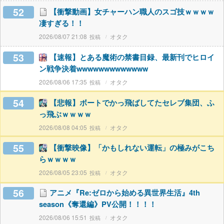
52
【衝撃動画】女チャーハン職人のスゴ技ｗｗｗｗ
凄すぎる！！
2026/08/07 21:08
オタク
53
【速報】とある魔術の禁書目録、最新刊でヒロイ
ン戦争決着wwwwwwwwwwwww
2026/08/06 17:35
オタク
54
【悲報】ボートでかっ飛ばしてたセレブ集団、ふ
っ飛ぶｗｗｗｗ
2026/08/08 04:05
オタク
55
【衝撃映像】「かもしれない運転」の極みがこち
らｗｗｗｗ
2026/08/05 23:05
オタク
56
アニメ『Re:ゼロから始める異世界生活』4th
season《奪還編》PV公開！！！！
2026/08/06 15:51
オタク