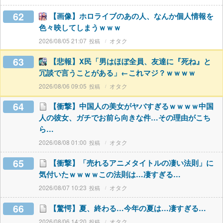
62
【画像】ホロライブのあの人、なんか個人情報を
色々映してしまうｗｗｗ
2026/08/05 21:07
オタク
63
【悲報】X民「男はほぼ全員、友達に『死ね』と
冗談で言うことがある」←これマジ？ｗｗｗｗ
2026/08/06 09:05
オタク
64
【衝撃】中国人の美女がヤバすぎるｗｗｗｗ中国
人の彼女、ガチでお前ら向きな件…その理由がこち
ら…
2026/08/08 01:00
オタク
65
【衝撃】「売れるアニメタイトルの凄い法則」に
気付いたｗｗｗｗこの法則は…凄すぎる…
2026/08/07 10:23
オタク
66
【驚愕】夏、終わる…今年の夏は…凄すぎる…
2026/08/06 14:20
オタク