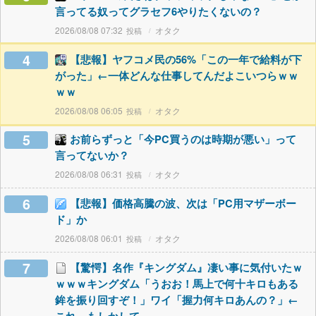
言ってる奴ってグラセフ6やりたくないの？
2026/08/08 07:32
オタク
4
【悲報】ヤフコメ民の56%「この一年で給料が下
がった」←一体どんな仕事してんだよこいつらｗｗ
ｗｗ
2026/08/08 06:05
オタク
5
お前らずっと「今PC買うのは時期が悪い」って
言ってないか？
2026/08/08 06:31
オタク
6
【悲報】価格高騰の波、次は「PC用マザーボー
ド」か
2026/08/08 06:01
オタク
7
【驚愕】名作『キングダム』凄い事に気付いたｗ
ｗｗｗキングダム「うおお！馬上で何十キロもある
鉾を振り回すぞ！」ワイ「握力何キロあんの？」←