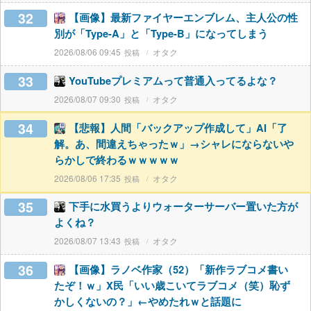
32
【画像】最新ファイヤーエンブレム、主人公の性
別が「Type-A」と「Type-B」になってしまう
2026/08/06 09:45
オタク
33
YouTubeプレミアムって普通入ってるよな？
2026/08/07 09:30
オタク
34
【悲報】人間「バックアップ作成して」AI「了
解。あ、間違えちゃったｗ」→シャレにならないや
らかしで終わるｗｗｗｗｗ
2026/08/06 17:35
オタク
35
下手に水買うよりウォーターサーバー置いた方が
よくね？
2026/08/07 13:43
オタク
36
【画像】ラノベ作家（52）「新作ラブコメ書い
たぞ！ｗ」X民「いい歳こいてラブコメ（笑）恥ず
かしくないの？」←やめたれｗと話題に