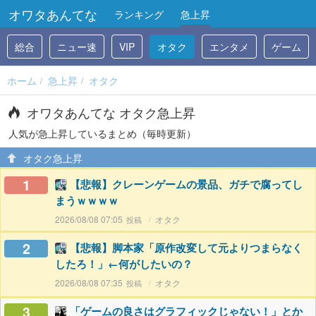
オワタあんてな
ランキング
急上昇
総合
ニュー速
VIP
オタク
エンタメ
ゲーム
ホーム
急上昇
オタク
オワタあんてな オタク急上昇
人気が急上昇しているまとめ（毎時更新）
オタク急上昇
1
【悲報】クレーンゲームの景品、ガチで腐ってし
まうｗｗｗｗ
2026/08/08 07:05
オタク
2
【悲報】脚本家「原作改変して元よりつまらなく
したろ！」←何がしたいの？
2026/08/08 07:35
オタク
3
「ゲームの良さはグラフィックじゃない！」とか