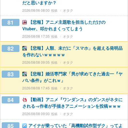
だと思いますか？
2026/08/06 08:00
オタク
81
【悲報】アニメ主題歌を担当しただけの
Vtuber、叩かれまくってしまう
2026/08/08 17:35
オタク
82
【悲報】人類、未だに「スマホ」を超える発明品
を作れないｗｗｗｗｗ
2026/08/08 09:05
オタク
83
【悲報】婚活専門家「男が求めてきた過去一『ヤ
バい条件』がこれｗ」
2026/08/08 17:45
オタク
84
【動画】アニメ『ワンダンス』のダンスがネタに
される→作者が手描きアニメーションを投稿ｗｗｗ
2026/08/08 09:00
オタク
85
アイナが乗っていた「高機動試作型ザク」ってよ