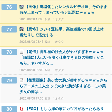
76
【画像】廃墟化したレンタルビデオ屋、そのまま
時が止まってしまっていると話題にｗｗｗｗ
2026/08/08 17:05
オタク
77
【恐怖】ジジイ運転手、高速道路で10回以上体
当たりして逃走する…
2026/08/08 08:45
オタク
78
【驚愕】高学歴の社会人がヤバすぎるｗｗｗｗ
「職場に1人はいる凄く仕事できる奴の特徴」がこ
ちら…ヤバすぎる…
2026/08/08 09:02
オタク
79
【衝撃画像】美少女の胸が凄すぎるｗｗｗｗきら
らアニメの主人公って大きな胸が多すぎる…この美
少女の胸は…
2026/08/08 17:30
オタク
80
【FGO】もしも海の家にカツ丼があったらあり