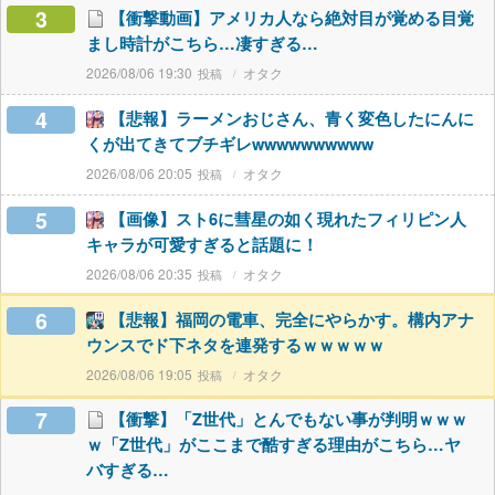
3
【衝撃動画】アメリカ人なら絶対目が覚める目覚
まし時計がこちら…凄すぎる…
2026/08/06 19:30
オタク
4
【悲報】ラーメンおじさん、青く変色したにんに
くが出てきてブチギレwwwwwwwwww
2026/08/06 20:05
オタク
5
【画像】スト6に彗星の如く現れたフィリピン人
キャラが可愛すぎると話題に！
2026/08/06 20:35
オタク
6
【悲報】福岡の電車、完全にやらかす。構内アナ
ウンスでド下ネタを連発するｗｗｗｗｗ
2026/08/06 19:05
オタク
7
【衝撃】「Z世代」とんでもない事が判明ｗｗｗ
ｗ「Z世代」がここまで酷すぎる理由がこちら…ヤ
バすぎる…