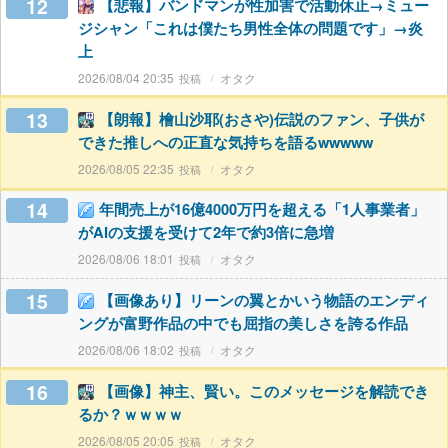
12
【悲報】バンドマンが性加害で活動休止→ミュー
ジシャン「これは僕たち男性全体の問題です」→炎
上
2026/08/04 20:35
オタク
13
【朗報】檜山沙耶(おさや)伝説のファン、子供が
できた推しへの正直な気持ちを語るwwwww
2026/08/05 22:35
オタク
14
年間売上が16億4000万円を超える「1人事業者」
がAIの支援を受けて2年で約3倍に急増
2026/08/06 18:01
オタク
15
【画像あり】リーンの翼とかいう物語のエンディ
ングが富野作品の中でも屈指の美しさを誇る作品
2026/08/06 18:02
オタク
16
【画像】神主、賢い。このメッセージを解読でき
るか？ｗｗｗｗ
2026/08/05 20:05
オタク