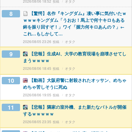
2026/08/06 18:52
オタク
8
【驚愕】名作『キングダム』凄い事に気付いたｗ
ｗｗｗキングダム「うおお！馬上で何十キロもある
鉾を振り回すぞ！」ワイ「握力何キロあんの？」←
これ…もしかして…
2026/08/05 23:26
オタク
9
【悲報】生成AI、大学の教育現場を崩壊させてし
まうｗｗｗｗ
2026/08/06 18:45
オタク
10
【動画】大阪府警に射殺されたオッサン、めちゃ
めちゃ苦しそうに死ぬ
2026/08/06 19:05
オタク
11
【悲報】隣家の室外機、また新たなバトルが開催
するｗｗｗｗｗ
2026/08/05 23:35
オタク