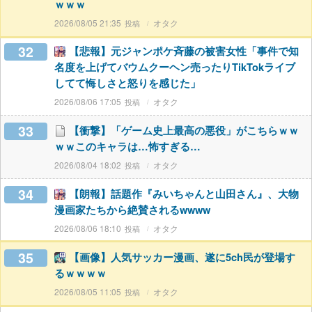
ｗｗｗ
2026/08/05 21:35
オタク
32
【悲報】元ジャンポケ斉藤の被害女性「事件で知
名度を上げてバウムクーヘン売ったりTikTokライブ
してて悔しさと怒りを感じた」
2026/08/06 17:05
オタク
33
【衝撃】「ゲーム史上最高の悪役」がこちらｗｗ
ｗｗこのキャラは…怖すぎる…
2026/08/04 18:02
オタク
34
【朗報】話題作『みいちゃんと山田さん』、大物
漫画家たちから絶賛されるwwww
2026/08/06 18:10
オタク
35
【画像】人気サッカー漫画、遂に5ch民が登場す
るｗｗｗｗ
2026/08/05 11:05
オタク