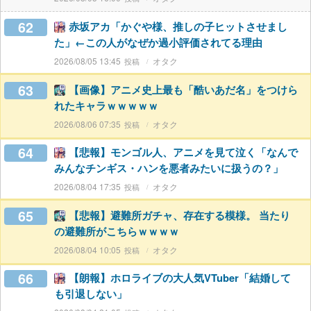
62
赤坂アカ「かぐや様、推しの子ヒットさせまし
た」←この人がなぜか過小評価されてる理由
2026/08/05 13:45
オタク
63
【画像】アニメ史上最も「酷いあだ名」をつけら
れたキャラｗｗｗｗｗ
2026/08/06 07:35
オタク
64
【悲報】モンゴル人、アニメを見て泣く「なんで
みんなチンギス・ハンを悪者みたいに扱うの？」
2026/08/04 17:35
オタク
65
【悲報】避難所ガチャ、存在する模様。 当たり
の避難所がこちらｗｗｗｗ
2026/08/04 10:05
オタク
66
【朗報】ホロライブの大人気VTuber「結婚して
も引退しない」