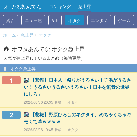
オワタあんてな
ランキング
急上昇
総合
ニュー速
VIP
オタク
エンタメ
ゲーム
ホーム
急上昇
オタク
オワタあんてな オタク急上昇
人気が急上昇しているまとめ（毎時更新）
オタク急上昇
1
【悲報】日本人「祭りがうるさい！子供がうるさ
い！うるさいうるさいうるさい！日本を無音の世界
にしろ」
2026/08/06 20:35
オタク
2
【悲報】野原ひろしのネクタイ、めちゃくちゃキ
モくて草ｗｗｗｗ
2026/08/06 19:45
オタク