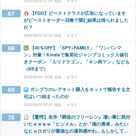
2026/08/04 21:05
オタク
67
【FGO】ビーストクラスが広告になっています
がビーストオーダー召喚で望む結果は得られました
か？
2026/08/05 20:00
オタク
68
【40％OFF】「SPY×FAMILY」「ワンパンマ
ン」対象！Kindleで集英社ジャンプコミックス値引
きクーポン 「ルリドラゴン」「キン肉マン」なども
（8/6まで）
2026/08/04 16:06
オタク
69
ガンプラのレアキット購入をネットで報告する文
化はいつ始まったのか
2026/08/05 20:02
オタク
70
【驚愕】名作『葬送のフリーレン』凄い事に気付
いたｗｗｗｗ「ヒンメル」とか「南の勇者」みたい
なヒョロガリが最強なの違和感やわ…もしかして…