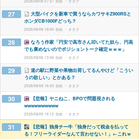
2026/08/06 07:37
オタク
27
大型バイクを新車で買うならカワサキZ900RSと
ホンダCB1000Fどっち？
2026/08/06 19:00
オタク
28
なろう作家「円安で高市さん叩いてた奴ら、円高
でも褒めないのでポジショントーク確定ｗｗｗ」
2026/08/06 13:06
オタク
29
道の駅に野菜や果物出荷してるんやけど「こうい
うの欲しい」とかある？
2026/08/06 16:00
オタク
30
【悲報】ヤニねこ、BPOで問題視される
wwwwwwwwww
2026/08/06 16:12
オタク
31
【悲報】独身チー牛「独身だって税金を払って
る！フリーライダーなんて言わせない！」←これｗ