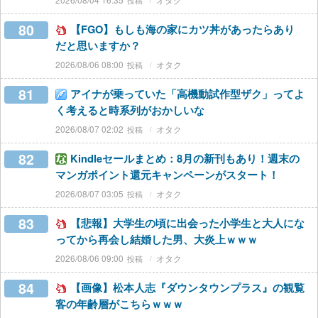
80
【FGO】もしも海の家にカツ丼があったらあり
だと思いますか？
2026/08/06 08:00
オタク
81
アイナが乗っていた「高機動試作型ザク」ってよ
く考えると時系列がおかしいな
2026/08/07 02:02
オタク
82
Kindleセールまとめ：8月の新刊もあり！週末の
マンガポイント還元キャンペーンがスタート！
2026/08/07 03:05
オタク
83
【悲報】大学生の頃に出会った小学生と大人にな
ってから再会し結婚した男、大炎上ｗｗｗ
2026/08/06 09:00
オタク
84
【画像】松本人志『ダウンタウンプラス』の観覧
客の年齢層がこちらｗｗｗ