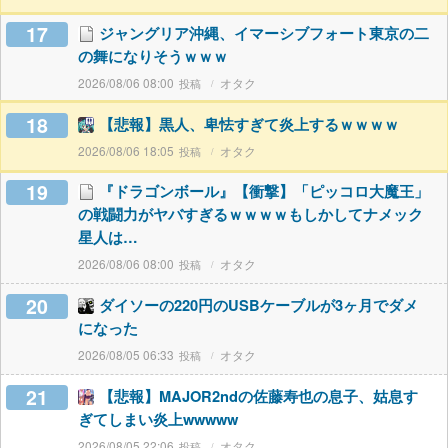
17
ジャングリア沖縄、イマーシブフォート東京の二
の舞になりそうｗｗｗ
2026/08/06 08:00
オタク
18
【悲報】黒人、卑怯すぎて炎上するｗｗｗｗ
2026/08/06 18:05
オタク
19
『ドラゴンボール』【衝撃】「ピッコロ大魔王」
の戦闘力がヤバすぎるｗｗｗｗもしかしてナメック
星人は…
2026/08/06 08:00
オタク
20
ダイソーの220円のUSBケーブルが3ヶ月でダメ
になった
2026/08/05 06:33
オタク
21
【悲報】MAJOR2ndの佐藤寿也の息子、姑息す
ぎてしまい炎上wwwww
2026/08/05 22:06
オタク