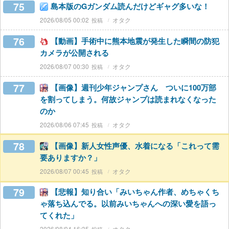
75
島本版のGガンダム読んだけどギャグ多いな！
2026/08/05 00:02
オタク
76
【動画】手術中に熊本地震が発生した瞬間の防犯
カメラが公開される
2026/08/07 00:30
オタク
77
【画像】週刊少年ジャンプさん ついに100万部
を割ってしまう。何故ジャンプは読まれなくなった
のか
2026/08/06 07:45
オタク
78
【画像】新人女性声優、水着になる「これって需
要ありますか？」
2026/08/07 00:45
オタク
79
【悲報】知り合い「みいちゃん作者、めちゃくち
ゃ落ち込んでる。以前みいちゃんへの深い愛を語っ
てくれた」
2026/08/04 16:35
オタク