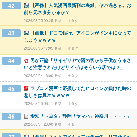
42
【画像】人気漫画最新刊の表紙、ヤバ過ぎる。お
前ら元ネタ分かるか？
2026/08/05 00:25
オタク
43
【画像】ドコモ銀行、アイコンがドンキになって
しまうｗｗｗｗ
2026/08/06 17:05
オタク
44
男が正論「サイゼリヤで隣の客から子供がうるさ
いと注意されたけどサイゼはそういう店では？」
2026/08/04 18:00
オタク
45
ラブコメ漫画で応援してたヒロインが負けた時の
悲しさは異常ｗｗｗｗ
2026/08/06 06:11
オタク
46
愛知「トヨタ」静岡「ヤマハ」神奈川「・・・」
2026/08/04 23:00
オタク
【悲報】ネットでイキってたチー牛、リア凸され