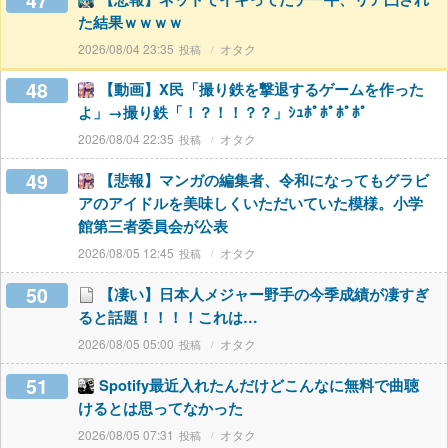
47
た結果ｗｗｗｗ
2026/08/04 23:35
オタク
48
【動画】X民「撮り鉄を撃退するゲームを作った
よ」→撮り鉄「！？！！？？」ｼｭﾎﾟﾎﾟﾎﾟﾎﾟ
2026/08/04 22:35
オタク
49
【悲報】マンガの編集者、令和になってもグラビ
アのアイドルを美味しくいただいていた模様。小学
館第三者委員会が公表
2026/08/05 12:45
オタク
50
【凄い】日本人メジャー野手の今季成績が凄すぎ
ると話題！！！！これは…
2026/08/05 05:00
オタク
51
Spotify最近入れたんだけどこんなに無料で曲聴
けるとは思ってなかった
2026/08/05 07:31
オタク