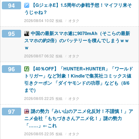
94
【GジェネE】1.5周年の参戦予想！マイフリ来そ
うじゃね？
2026/08/04 10:02
オタク
95
中国の最新スマホ遂に9070mAh（そこらの最新
スマホの約2倍）のバッテリーを積んでしまうｗｗ
ｗ
2026/08/07 06:32
オタク
96
【40％OFF】「HUNTER×HUNTER」「ワールド
トリガー」など対象！Kindleで集英社コミックス値
引きクーポン 「ダイヤモンドの功罪」なども（8/6
まで）
2026/08/05 22:25
オタク
97
謎の勢力「みい山のアニメ化反対！不謹慎！」ア
ニメ会社「もちづきさんアニメ化！」謎の勢力
「……」←これ
2026/08/05 22:35
オタク