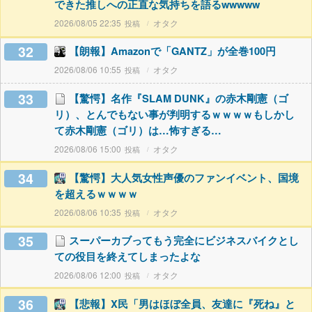
できた推しへの正直な気持ちを語るwwwww
2026/08/05 22:35
オタク
32
【朗報】Amazonで「GANTZ」が全巻100円
2026/08/06 10:55
オタク
33
【驚愕】名作『SLAM DUNK』の赤木剛憲（ゴ
リ）、とんでもない事が判明するｗｗｗｗもしかし
て赤木剛憲（ゴリ）は…怖すぎる…
2026/08/06 15:00
オタク
34
【驚愕】大人気女性声優のファンイベント、国境
を超えるｗｗｗｗ
2026/08/06 10:35
オタク
35
スーパーカブってもう完全にビジネスバイクとし
ての役目を終えてしまったよな
2026/08/06 12:00
オタク
36
【悲報】X民「男はほぼ全員、友達に『死ね』と