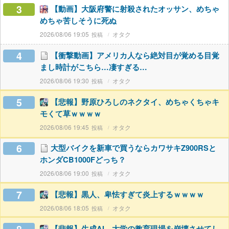
3
【動画】大阪府警に射殺されたオッサン、めちゃ
めちゃ苦しそうに死ぬ
2026/08/06 19:05
オタク
4
【衝撃動画】アメリカ人なら絶対目が覚める目覚
まし時計がこちら…凄すぎる…
2026/08/06 19:30
オタク
5
【悲報】野原ひろしのネクタイ、めちゃくちゃキ
モくて草ｗｗｗｗ
2026/08/06 19:45
オタク
6
大型バイクを新車で買うならカワサキZ900RSと
ホンダCB1000Fどっち？
2026/08/06 19:00
オタク
7
【悲報】黒人、卑怯すぎて炎上するｗｗｗｗ
2026/08/06 18:05
オタク
【悲報】生成AI、大学の教育現場を崩壊させてし