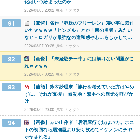
化はいつ始まったのか
2026/08/05 20:02
オタク
91
【驚愕】名作『葬送のフリーレン』凄い事に気付
いたｗｗｗｗ「ヒンメル」とか「南の勇者」みたい
なヒョロガリが最強なの違和感やわ…もしかして…
2026/08/07 00:28
オタク
92
【画像】「未経験チー牛」には解けない問題がこ
れｗｗｗｗ
2026/08/07 00:25
オタク
93
【芸能】鈴木紗理奈「旅行を考えていた方はやめ
ずに、それが支援」 被災地・熊本への観光を呼びか
け
2026/08/05 20:00
オタク
94
【画像】みい山作者「居酒屋行く奴はバカ。ホス
トの初回なら居酒屋より安く飲めてイケメンにチヤ
ホヤされる」