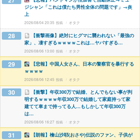
27
ジシャン「これは僕たち男性全体の問題です」→炎
上
2026/08/04 20:35
オタク
28
【衝撃画像】絶対にヒグマに襲われない「最強の
家」、凄すぎるｗｗｗｗこれは…ヤバすぎる…
2026/08/06 13:00
オタク
29
【悲報】中国人女さん、日本の警察官を暴行する
ｗｗｗｗ
2026/08/06 12:45
オタク
30
【衝撃】年収300万で結婚、とんでもない事が判
明するｗｗｗｗ年収300万で結婚して家庭持って家
建てて車まで持ってる人…もしかして年収300万
は…
2026/08/06 16:27
オタク
31
【朗報】檜山沙耶(おさや)伝説のファン、子供が