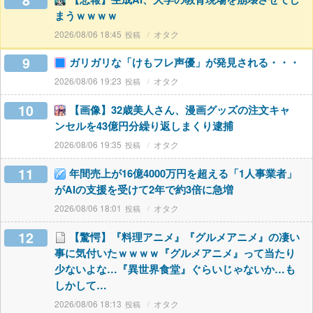
8
まうｗｗｗｗ
2026/08/06 18:45
オタク
9
ガリガリな「けもフレ声優」が発見される・・・
2026/08/06 19:23
オタク
10
【画像】32歳美人さん、漫画グッズの注文キャ
ンセルを43億円分繰り返しまくり逮捕
2026/08/06 19:35
オタク
11
年間売上が16億4000万円を超える「1人事業者」
がAIの支援を受けて2年で約3倍に急増
2026/08/06 18:01
オタク
12
【驚愕】『料理アニメ』『グルメアニメ』の凄い
事に気付いたｗｗｗｗ『グルメアニメ』って当たり
少ないよな…『異世界食堂』ぐらいじゃないか…も
しかして…
2026/08/06 18:13
オタク