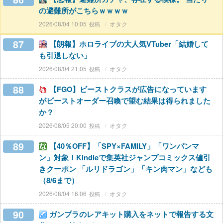
の避難所がこちらｗｗｗｗ
2026/08/04 10:05
オタク
87
【朗報】ホロライブの大人気VTuber「結婚して
も引退しない」
2026/08/04 21:05
オタク
88
【FGO】ビーストクラスが広告になっています
がビーストオーダー召喚で望む結果は得られました
か？
2026/08/05 20:00
オタク
89
【40％OFF】「SPY×FAMILY」「ワンパンマ
ン」対象！Kindleで集英社ジャンプコミックス値引
きクーポン 「ルリドラゴン」「キン肉マン」なども
（8/6まで）
2026/08/04 16:06
オタク
90
ガンプラのレアキット購入をネットで報告する文