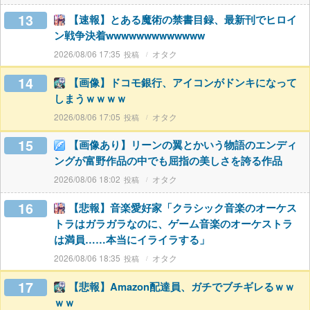
13
【速報】とある魔術の禁書目録、最新刊でヒロイ
ン戦争決着wwwwwwwwwwwww
2026/08/06 17:35
オタク
14
【画像】ドコモ銀行、アイコンがドンキになって
しまうｗｗｗｗ
2026/08/06 17:05
オタク
15
【画像あり】リーンの翼とかいう物語のエンディ
ングが富野作品の中でも屈指の美しさを誇る作品
2026/08/06 18:02
オタク
16
【悲報】音楽愛好家「クラシック音楽のオーケス
トラはガラガラなのに、ゲーム音楽のオーケストラ
は満員……本当にイライラする」
2026/08/06 18:35
オタク
17
【悲報】Amazon配達員、ガチでブチギレるｗｗ
ｗｗ