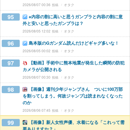
2026/08/07 00:36
オタク
95
※内容の割に高いと思うガンプラと内容の割に意
外と安いと思ったガンプラは？
2026/08/05 12:02
オタク
96
島本版のGガンダム読んだけどギャグ多いな！
2026/08/05 00:02
オタク
97
【動画】手術中に熊本地震が発生した瞬間の防犯
カメラが公開される
2026/08/07 00:30
オタク
98
【画像】週刊少年ジャンプさん ついに100万部
を割ってしまう。何故ジャンプは読まれなくなった
のか
2026/08/06 07:45
オタク
99
【画像】新人女性声優、水着になる「これって需
要ありますか？」