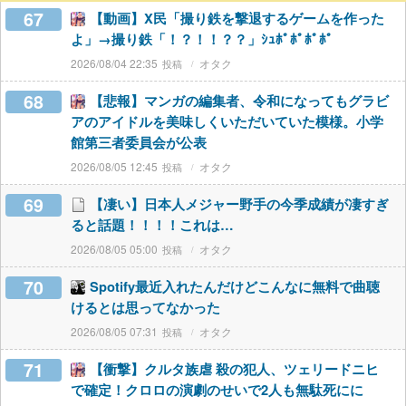
67
【動画】X民「撮り鉄を撃退するゲームを作った
よ」→撮り鉄「！？！！？？」ｼｭﾎﾟﾎﾟﾎﾟﾎﾟ
2026/08/04 22:35
オタク
68
【悲報】マンガの編集者、令和になってもグラビ
アのアイドルを美味しくいただいていた模様。小学
館第三者委員会が公表
2026/08/05 12:45
オタク
69
【凄い】日本人メジャー野手の今季成績が凄すぎ
ると話題！！！！これは…
2026/08/05 05:00
オタク
70
Spotify最近入れたんだけどこんなに無料で曲聴
けるとは思ってなかった
2026/08/05 07:31
オタク
71
【衝撃】クルタ族虐 殺の犯人、ツェリードニヒ
で確定！クロロの演劇のせいで2人も無駄死にに