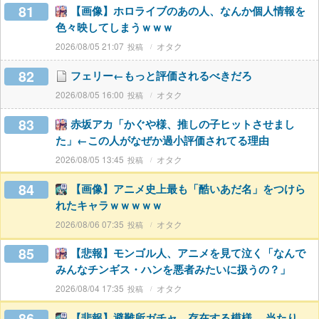
81
【画像】ホロライブのあの人、なんか個人情報を
色々映してしまうｗｗｗ
2026/08/05 21:07
オタク
82
フェリー←もっと評価されるべきだろ
2026/08/05 16:00
オタク
83
赤坂アカ「かぐや様、推しの子ヒットさせまし
た」←この人がなぜか過小評価されてる理由
2026/08/05 13:45
オタク
84
【画像】アニメ史上最も「酷いあだ名」をつけら
れたキャラｗｗｗｗｗ
2026/08/06 07:35
オタク
85
【悲報】モンゴル人、アニメを見て泣く「なんで
みんなチンギス・ハンを悪者みたいに扱うの？」
2026/08/04 17:35
オタク
86
【悲報】避難所ガチャ、存在する模様。 当たり