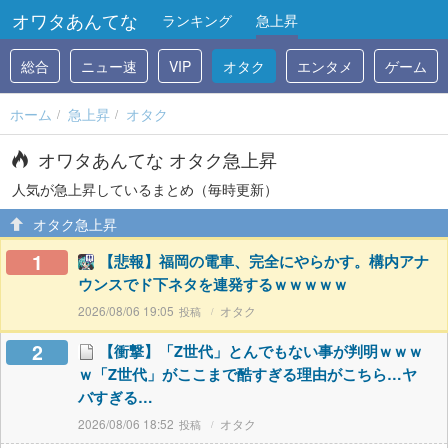
オワタあんてな
ランキング
急上昇
総合
ニュー速
VIP
オタク
エンタメ
ゲーム
ホーム
急上昇
オタク
オワタあんてな オタク急上昇
人気が急上昇しているまとめ（毎時更新）
オタク急上昇
1
【悲報】福岡の電車、完全にやらかす。構内アナ
ウンスでド下ネタを連発するｗｗｗｗｗ
2026/08/06 19:05
オタク
2
【衝撃】「Z世代」とんでもない事が判明ｗｗｗ
ｗ「Z世代」がここまで酷すぎる理由がこちら…ヤ
バすぎる…
2026/08/06 18:52
オタク