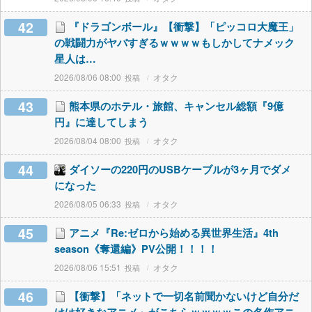
42
『ドラゴンボール』【衝撃】「ピッコロ大魔王」
の戦闘力がヤバすぎるｗｗｗｗもしかしてナメック
星人は…
2026/08/06 08:00
オタク
43
熊本県のホテル・旅館、キャンセル総額『9億
円』に達してしまう
2026/08/04 08:00
オタク
44
ダイソーの220円のUSBケーブルが3ヶ月でダメ
になった
2026/08/05 06:33
オタク
45
アニメ『Re:ゼロから始める異世界生活』4th
season《奪還編》PV公開！！！！
2026/08/06 15:51
オタク
46
【衝撃】「ネットで一切名前聞かないけど自分だ