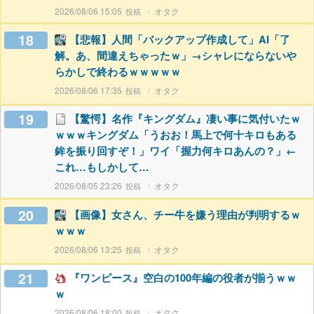
2026/08/06 15:05
オタク
18
【悲報】人間「バックアップ作成して」AI「了
解。あ、間違えちゃったｗ」→シャレにならないや
らかしで終わるｗｗｗｗｗ
2026/08/06 17:35
オタク
19
【驚愕】名作『キングダム』凄い事に気付いたｗ
ｗｗｗキングダム「うおお！馬上で何十キロもある
鉾を振り回すぞ！」ワイ「握力何キロあんの？」←
これ…もしかして…
2026/08/05 23:26
オタク
20
【画像】女さん、チー牛を嫌う理由が判明するｗ
ｗｗｗ
2026/08/06 13:25
オタク
21
『ワンピース』空白の100年編の役者が揃うｗｗ
ｗ
2026/08/06 18:00
オタク