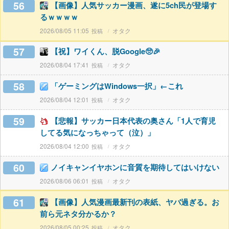
56
【画像】人気サッカー漫画、遂に5ch民が登場す
るｗｗｗｗ
2026/08/05 11:05
オタク
57
【祝】ワイくん、脱Google🥺🎉
2026/08/04 17:41
オタク
58
「ゲーミングはWindows一択」←これ
2026/08/04 12:01
オタク
59
【悲報】サッカー日本代表の奥さん「1人で育児
してる気になっちゃって（泣）」
2026/08/04 12:00
オタク
60
ノイキャンイヤホンに音質を期待してはいけない
2026/08/06 06:01
オタク
61
【画像】人気漫画最新刊の表紙、ヤバ過ぎる。お
前ら元ネタ分かるか？
2026/08/05 00:25
オタク