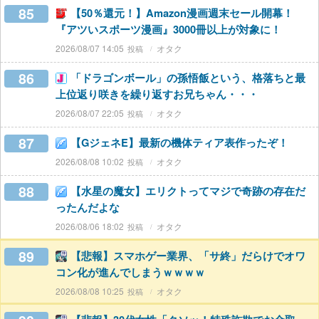
85
【50％還元！】Amazon漫画週末セール開幕！
『アツいスポーツ漫画』3000冊以上が対象に！
2026/08/07 14:05
オタク
86
「ドラゴンボール」の孫悟飯という、格落ちと最
上位返り咲きを繰り返すお兄ちゃん・・・
2026/08/07 22:05
オタク
87
【GジェネE】最新の機体ティア表作ったぞ！
2026/08/08 10:02
オタク
88
【水星の魔女】エリクトってマジで奇跡の存在だ
ったんだよな
2026/08/06 18:02
オタク
89
【悲報】スマホゲー業界、「サ終」だらけでオワ
コン化が進んでしまうｗｗｗｗ
2026/08/08 10:25
オタク