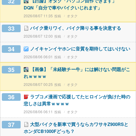
32
【討論】オタク「パソコン自作できます」
DQN「自分で車やバイクいじれます」
2026/08/07 11:35
オタク
33
バイク乗りワイ、バイク降りる事を決意する
2026/08/07 12:00
オタク
34
ノイキャンイヤホンに音質を期待してはいけない
2026/08/06 06:01
オタク
35
【画像】「未経験チー牛」には解けない問題がこ
れｗｗｗｗ
2026/08/07 00:25
オタク
36
ラブコメ漫画で応援してたヒロインが負けた時の
悲しさは異常ｗｗｗｗ
2026/08/06 06:11
オタク
37
大型バイクを新車で買うならカワサキZ900RSと
ホンダCB1000Fどっち？