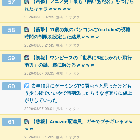
57
【画像】アニメ史上最も「酷いあだ名」をつけら
れたキャラｗｗｗｗｗ
2026/08/06 07:35
オタク
58
【衝撃】11歳の娘のパソコンにYouTubeの視聴
時間の制限を設定した結果ｗｗｗｗ
2026/08/06 21:45
オタク
59
【朗報】ワンピースの「世界に5種しかない飛行
能力」の謎、遂に解けるｗｗｗｗ
2026/08/07 08:35
オタク
60
去年10月にゲーミングPC買おうと思ったけども
う少し後でいいやで時期逃したらうなぎ登りに値上
がりしていった
2026/08/07 06:01
オタク
61
【悲報】Amazon配達員、ガチでブチギレるｗｗ
ｗｗ
2026/08/06 15:05
オタク