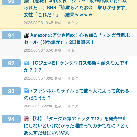
90
【悲報】30代女性「クソッ！特殊詐欺でお金取
られた…」SNS「詐欺られたお金、取り戻せます」
女性「これだ！」→結果ｗｗｗｗ
2026/08/08 10:45
オタク
91
AmazonのアツさMax！心も踊る「マンガ毎週末
セール（50%還元）」2日目襲来！
2026/08/08 10:56
オタク
92
【GジェネE】ケンタウロス形態も耐久なんです
か？？？
2026/08/06 10:02
オタク
93
※ファンネルミサイルって使う人によって変わる
のだろうか？
2026/08/05 22:02
オタク
94
【謎】『ダーク路線のドラクエ12』を発売中止
にしないといけなかった理由ってガチでなに？とり
あえすだせばいいやん