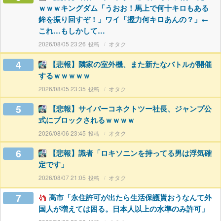
ｗｗｗキングダム「うおお！馬上で何十キロもある
鉾を振り回すぞ！」ワイ「握力何キロあんの？」←
これ…もしかして…
2026/08/05 23:26
オタク
4
【悲報】隣家の室外機、また新たなバトルが開催
するｗｗｗｗｗ
2026/08/05 23:35
オタク
5
【悲報】サイバーコネクトツー社長、ジャンプ公
式にブロックされるｗｗｗｗ
2026/08/06 23:45
オタク
6
【悲報】識者「ロキソニンを持ってる男は浮気確
定です」
2026/08/07 21:05
オタク
7
高市「永住許可が出たら生活保護貰おうなんて外
国人が増えては困る。日本人以上の水準のみ許可」