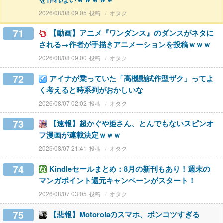
2026/08/08 09:05
オタク
71
【動画】アニメ『ワンダンス』のダンスがネタに
される→作者が手描きアニメーションを投稿ｗｗｗ
2026/08/08 09:00
オタク
72
アイナが乗っていた「高機動試作型ザク」ってよ
く考えると時系列がおかしいな
2026/08/07 02:02
オタク
73
【速報】超かぐや姫さん、とんでもないスピンオ
フ漫画が連載決定ｗｗｗ
2026/08/07 21:41
オタク
74
Kindleセールまとめ：8月の新刊もあり！週末の
マンガポイント還元キャンペーンがスタート！
2026/08/07 03:05
オタク
75
【悲報】Motorolaのスマホ、ポンコツすぎる