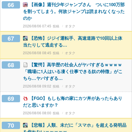
66
【画像】週刊少年ジャンプさん ついに100万部
を割ってしまう。何故ジャンプは読まれなくなった
のか
2026/08/06 07:45
オタク
67
【恐怖】ジジイ運転手、高速道路で10回以上体
当たりして逃走する…
2026/08/08 08:45
オタク
68
【驚愕】高学歴の社会人がヤバすぎるｗｗｗｗ
「職場に1人はいる凄く仕事できる奴の特徴」がこ
ちら…ヤバすぎる…
2026/08/08 09:02
オタク
69
【FGO】もしも海の家にカツ丼があったらあり
だと思いますか？
2026/08/06 08:00
オタク
70
【悲報】人類、未だに「スマホ」を超える発明品
を作れないｗｗｗｗｗ