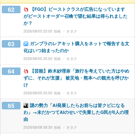
62
【FGO】ビーストクラスが広告になっています
がビーストオーダー召喚で望む結果は得られました
か？
2026/08/05 20:00
オタク
63
ガンプラのレアキット購入をネットで報告する文
化はいつ始まったのか
2026/08/05 20:02
オタク
64
【芸能】鈴木紗理奈「旅行を考えていた方はやめ
ずに、それが支援」 被災地・熊本への観光を呼びか
け
2026/08/05 20:00
オタク
65
謎の勢力「AI発展したらお前らは皆クビになる
わ」→未だかつてAIのせいで失業したG民が0人の理
由
2026/08/08 08:30
オタク