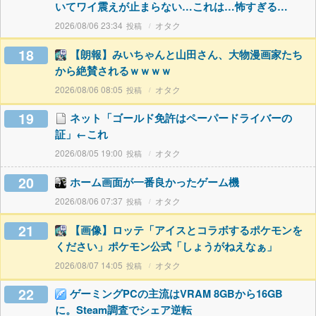
いてワイ震えが止まらない…これは…怖すぎる…
2026/08/06 23:34
オタク
18
【朗報】みいちゃんと山田さん、大物漫画家たち
から絶賛されるｗｗｗｗ
2026/08/06 08:05
オタク
19
ネット「ゴールド免許はペーパードライバーの
証」←これ
2026/08/05 19:00
オタク
20
ホーム画面が一番良かったゲーム機
2026/08/06 07:37
オタク
21
【画像】ロッテ「アイスとコラボするポケモンを
ください」ポケモン公式「しょうがねえなぁ」
2026/08/07 14:05
オタク
22
ゲーミングPCの主流はVRAM 8GBから16GB
に。Steam調査でシェア逆転