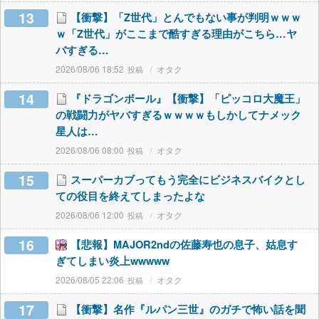
13
【衝撃】「Z世代」とんでもない事が判明ｗｗｗ
ｗ「Z世代」がここまで酷すぎる理由がこちら…ヤ
バすぎる…
2026/08/06 18:52
オタク
14
『ドラゴンボール』【衝撃】「ピッコロ大魔王」
の戦闘力がヤバすぎるｗｗｗｗもしかしてナメック
星人は…
2026/08/06 08:00
オタク
15
スーパーカブってもう完全にビジネスバイクとし
ての役目を終えてしまったよな
2026/08/06 12:00
オタク
16
【悲報】MAJOR2ndの佐藤寿也の息子、姑息す
ぎてしまい炎上wwwww
2026/08/05 22:06
オタク
17
【衝撃】名作『ルパン三世』のガチで怖い話を聞