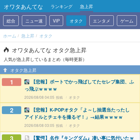
オワタあんてな
ランキング
急上昇
総合
ニュー速
VIP
オタク
エンタメ
ゲーム
ホーム
急上昇
オタク
オワタあんてな オタク急上昇
人気が急上昇しているまとめ（毎時更新）
オタク急上昇
1
【悲報】ボートでかっ飛ばしてたセレブ集団、ふ
っ飛ぶｗｗｗｗ
2026/08/08 04:05
オタク
2
【悲報】K-POPオタク「よ～し抽選当たったし
アイドルとチェキを撮るぞ！」→結果ｗｗｗｗ
2026/08/08 03:05
オタク
3
【驚愕】名作『キングダム』凄い事に気付いたｗ