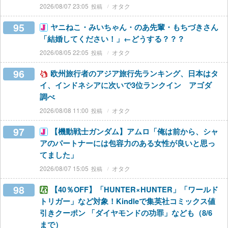
2026/08/07 23:05
オタク
95
ヤニねこ・みいちゃん・のあ先輩・もちづきさん
「結婚してください！」←どうする？？？
2026/08/05 22:05
オタク
96
欧州旅行者のアジア旅行先ランキング、日本はタ
イ、インドネシアに次いで3位ランクイン アゴダ
調べ
2026/08/08 11:00
オタク
97
【機動戦士ガンダム】アムロ「俺は前から、シャ
アのパートナーには包容力のある女性が良いと思っ
てました」
2026/08/07 15:05
オタク
98
【40％OFF】「HUNTER×HUNTER」「ワールド
トリガー」など対象！Kindleで集英社コミックス値
引きクーポン 「ダイヤモンドの功罪」なども（8/6
まで）