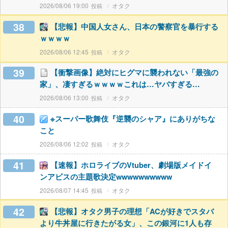
2026/08/06 19:00
オタク
38
【悲報】中国人女さん、日本の警察官を暴行する
ｗｗｗｗ
2026/08/06 12:45
オタク
39
【衝撃画像】絶対にヒグマに襲われない「最強の
家」、凄すぎるｗｗｗｗこれは…ヤバすぎる…
2026/08/06 13:00
オタク
40
※スーパー歌舞伎『逆襲のシャア』にありがちな
こと
2026/08/06 12:02
オタク
41
【速報】ホロライブのVtuber、劇場版メイドイ
ンアビスの主題歌決定wwwwwwwwww
2026/08/07 14:45
オタク
42
【悲報】オタク男子の理想「ACが好きでスタバ
より牛丼屋に行きたがる女」、この銀河に1人も存