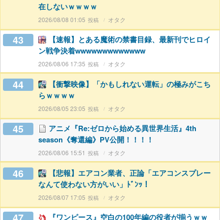
在しないｗｗｗｗ
2026/08/08 01:05
オタク
43
【速報】とある魔術の禁書目録、最新刊でヒロイ
ン戦争決着wwwwwwwwwwwww
2026/08/06 17:35
オタク
44
【衝撃映像】「かもしれない運転」の極みがこち
らｗｗｗｗ
2026/08/05 23:05
オタク
45
アニメ『Re:ゼロから始める異世界生活』4th
season《奪還編》PV公開！！！！
2026/08/06 15:51
オタク
46
【悲報】エアコン業者、正論「エアコンスプレー
なんて使わない方がいい」ﾄﾞﾝｯ！
2026/08/07 17:05
オタク
47
『ワンピース』空白の100年編の役者が揃うｗｗ