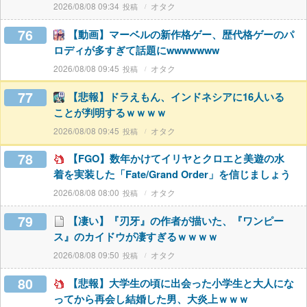
2026/08/08 09:34
オタク
76
【動画】マーベルの新作格ゲー、歴代格ゲーのパ
ロディが多すぎて話題にwwwwwww
2026/08/08 09:45
オタク
77
【悲報】ドラえもん、インドネシアに16人いる
ことが判明するｗｗｗｗ
2026/08/08 09:45
オタク
78
【FGO】数年かけてイリヤとクロエと美遊の水
着を実装した「Fate/Grand Order」を信じましょう
2026/08/08 08:00
オタク
79
【凄い】『刃牙』の作者が描いた、『ワンピー
ス』のカイドウが凄すぎるｗｗｗｗ
2026/08/08 09:50
オタク
80
【悲報】大学生の頃に出会った小学生と大人にな
ってから再会し結婚した男、大炎上ｗｗｗ