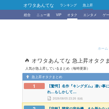
オワタあんてな
ランキング
急上昇
総合
ニュー速
VIP
オタク
エンタメ
ゲ
ホーム
オワタあんてな 急上昇オタク
人気が急上昇しているまとめ（毎時更新）
急上昇オタクまとめ
1
【驚愕】名作『キングダム』凄い事
れ…もしかして…
2026/08/05 23:26
2
【悲報】隣家の室外機、また新たな