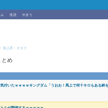
ーム
生活
やきう
急上昇
オタク
まとめ
に気付いたｗｗｗｗキングダム「うおお！馬上で何十キロもある鉾
バトルが開催するｗｗｗｗｗ