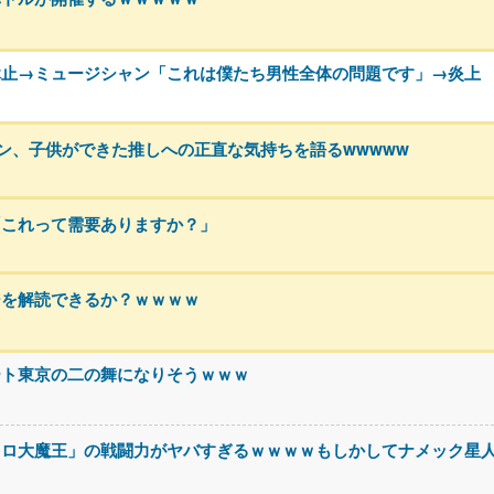
休止→ミュージシャン「これは僕たち男性全体の問題です」→炎上
ァン、子供ができた推しへの正直な気持ちを語るwwwww
「これって需要ありますか？」
ジを解読できるか？ｗｗｗｗ
ート東京の二の舞になりそうｗｗｗ
コロ大魔王」の戦闘力がヤバすぎるｗｗｗｗもしかしてナメック星