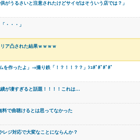
子供がうるさいと注意されたけどサイゼはそういう店では？」
川「・・・」
、リア凸された結果ｗｗｗｗ
作ったよ」→撮り鉄「！？！！？？」ｼｭﾎﾟﾎﾟﾎﾟﾎﾟ
成績が凄すぎると話題！！！！これは…
なに無料で曲聴けるとは思ってなかった
やレジ対応で大変なことにならんか？