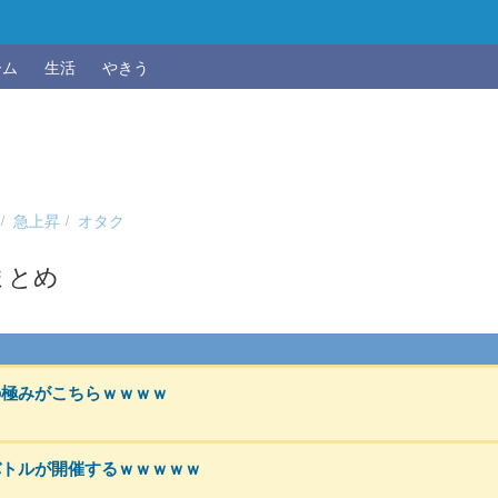
ーム
生活
やきう
急上昇
オタク
まとめ
の極みがこちらｗｗｗｗ
バトルが開催するｗｗｗｗｗ