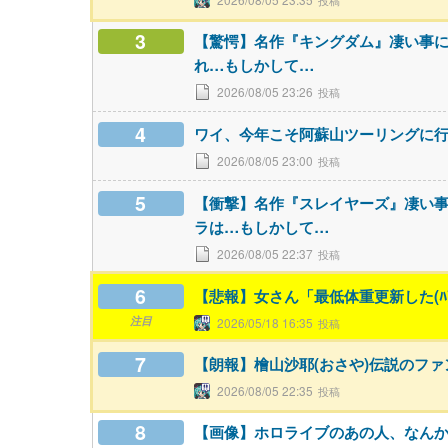
3
【驚愕】名作『キングダム』凄い事
れ…もしかして…
2026/08/05 23:26
4
ワイ、今年こそ阿蘇山ツーリングに
2026/08/05 23:00
5
【衝撃】名作『スレイヤーズ』凄い
ラは…もしかして…
2026/08/05 22:37
6
【悲報】女さん「最低体重更新した(ﾊﾟ
注目
2026/05/18 16:35
7
【朗報】檜山沙耶(おさや)伝説のフ
2026/08/05 22:35
8
【画像】ホロライブのあの人、なん