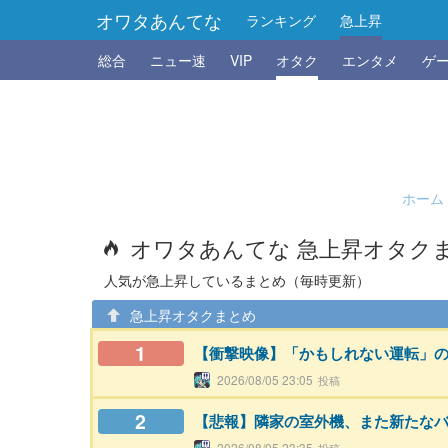
オワタあんてな
ランキング
急上昇
総合
ニュー速
VIP
オタク
エンタメ
ゲ
ホーム
オワタあんてな 急上昇オタク
人気が急上昇しているまとめ（毎時更新）
急上昇オタクまとめ
1
【衝撃映像】「かもしれない運転」
2026/08/05 23:05
2
【悲報】隣家の室外機、また新たな
2026/08/05 23:35