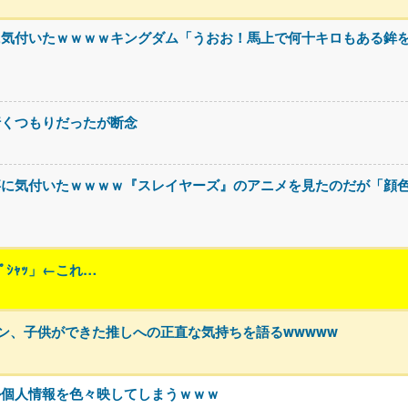
に気付いたｗｗｗｗキングダム「うおお！馬上で何十キロもある鉾
行くつもりだったが断念
事に気付いたｗｗｗｗ『スレイヤーズ』のアニメを見たのだが「顔
ｼｬｯ」←これ…
ァン、子供ができた推しへの正直な気持ちを語るwwwww
か個人情報を色々映してしまうｗｗｗ