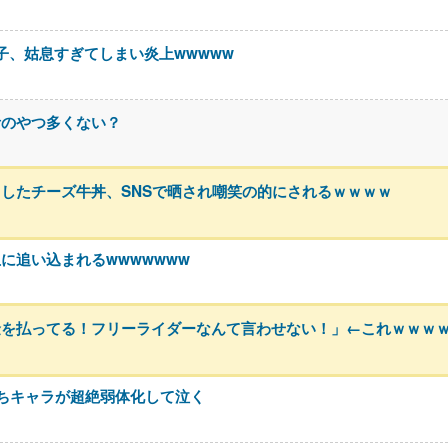
息子、姑息すぎてしまい炎上wwwww
考のやつ多くない？
したチーズ牛丼、SNSで晒され嘲笑の的にされるｗｗｗｗ
に追い込まれるwwwwwww
金を払ってる！フリーライダーなんて言わせない！」←これｗｗｗ
ちキャラが超絶弱体化して泣く