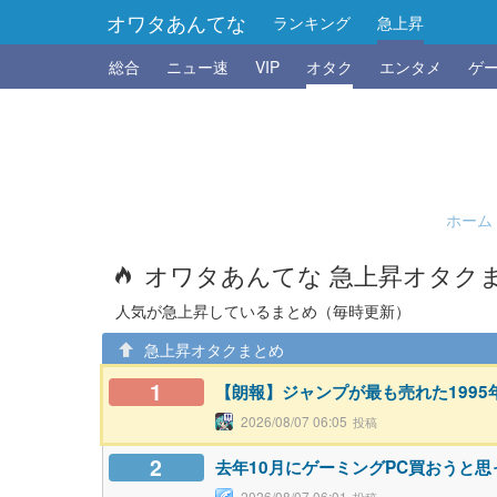
オワタあんてな
ランキング
急上昇
総合
ニュー速
VIP
オタク
エンタメ
ゲ
ホーム
オワタあんてな 急上昇オタク
人気が急上昇しているまとめ（毎時更新）
急上昇オタクまとめ
1
【朗報】ジャンプが最も売れた199
2026/08/07 06:05
2
去年10月にゲーミングPC買おうと
2026/08/07 06:01