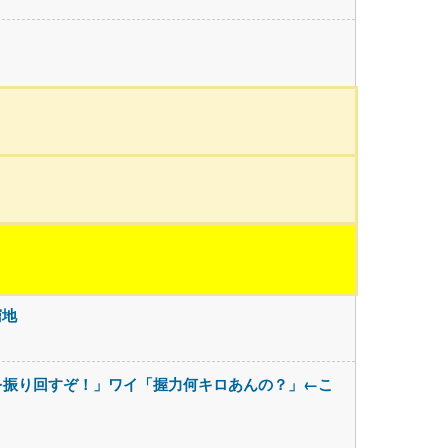
窮地
を振り回すぞ！」ワイ「握力何キロあんの？」←こ