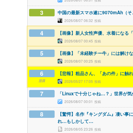
3
中国の最新スマホ遂に9070mAh
2026/08/07 06:32
4
【画像】新人女性声優、水着になる
2026/08/07 00:45
5
【画像】「未経験チー牛」には解け
2026/08/07 00:25
6
【悲報】粗品さん、「あの件」に触
注目
2026/05/27 17:05
7
「Linuxで十分じゃね…？」世界が気
2026/08/07 00:01
8
【驚愕】名作『キングダム』凄い事
れ…もしかして…
2026/08/05 23:26