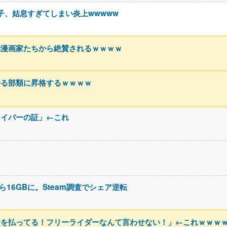
息子、姑息すぎてしまい炎上wwwww
物漫画家たちから絶賛されるｗｗｗｗ
かる部類に昇格するｗｗｗｗ
ライバーの証」←これ
ら16GBに。Steam調査でシェア逆転
金を払ってる！フリーライダーなんて言わせない！」←これｗｗｗ