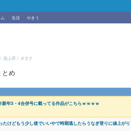
ーム
生活
やきう
急上昇
オタク
まとめ
5年新年3・4合併号に載ってる作品がこちらｗｗｗｗ
思ったけどもう少し後でいいやで時期逃したらうなぎ登りに値上がり