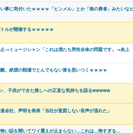
凄い事に気付いたｗｗｗｗ「ヒンメル」とか「南の勇者」みたいな
バトルが開催するｗｗｗｗｗ
休止→ミュージシャン「これは僕たち男性全体の問題です」→炎上
覚醒。絶望の戦場でとんでもない策を思いつくｗｗｗｗ
ァン、子供ができた推しへの正直な気持ちを語るwwwww
鉄道会社、声明を発表「当社が意図しない音声が流れた」
で怖い話を聞いてワイ震えが止まらない…これは…怖すぎる…