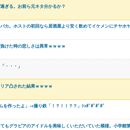
バ過ぎる。お前ら元ネタ分かるか？
はバカ。ホストの初回なら居酒屋より安く飲めてイケメンにチヤホ
が負けた時の悲しさは異常ｗｗｗｗ
川「・・・」
、リア凸された結果ｗｗｗｗ
作ったよ」→撮り鉄「！？！！？？」ｼｭﾎﾟﾎﾟﾎﾟﾎﾟ
ってもグラビアのアイドルを美味しくいただいていた模様。小学館