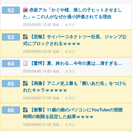
62
赤坂アカ「かぐや様、推しの子ヒットさせまし
た」←この人がなぜか過小評価されてる理由
2026/08/05 13:45
オタク
63
【悲報】サイバーコネクトツー社長、ジャンプ公
式にブロックされるｗｗｗｗ
2026/08/06 23:45
オタク
64
【驚愕】夏、終わる…今年の夏は…凄すぎる…
2026/08/06 14:20
オタク
65
【画像】アニメ史上最も「酷いあだ名」をつけら
れたキャラｗｗｗｗｗ
2026/08/06 07:35
オタク
66
【衝撃】11歳の娘のパソコンにYouTubeの視聴
時間の制限を設定した結果ｗｗｗｗ
2026/08/06 21:45
オタク