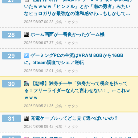
いたｗｗｗｗ「ヒンメル」とか「南の勇者」みたい
なヒョロガリが最強なの違和感やわ…もしかして…
2026/08/07 00:28
オタク
28
ホーム画面が一番良かったゲーム機
2026/08/06 07:37
オタク
29
ゲーミングPCの主流はVRAM 8GBから16GB
に。Steam調査でシェア逆転
2026/08/06 12:01
オタク
30
【悲報】独身チー牛「独身だって税金を払って
る！フリーライダーなんて言わせない！」←これｗ
ｗｗｗ
2026/08/05 21:35
オタク
31
充電ケーブルってどこ見て選べばいいの？
2026/08/06 09:42
オタク