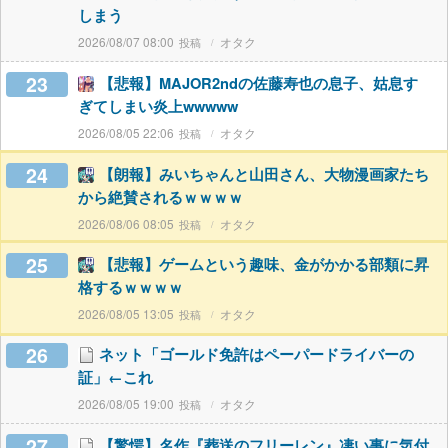
しまう
2026/08/07 08:00
オタク
23
【悲報】MAJOR2ndの佐藤寿也の息子、姑息す
ぎてしまい炎上wwwww
2026/08/05 22:06
オタク
24
【朗報】みいちゃんと山田さん、大物漫画家たち
から絶賛されるｗｗｗｗ
2026/08/06 08:05
オタク
25
【悲報】ゲームという趣味、金がかかる部類に昇
格するｗｗｗｗ
2026/08/05 13:05
オタク
26
ネット「ゴールド免許はペーパードライバーの
証」←これ
2026/08/05 19:00
オタク
27
【驚愕】名作『葬送のフリーレン』凄い事に気付