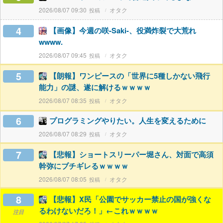
2026/08/07 09:30
オタク
4
【画像】今週の咲-Saki-、役満炸裂で大荒れ
wwww.
2026/08/07 09:45
オタク
5
【朗報】ワンピースの「世界に5種しかない飛行
能力」の謎、遂に解けるｗｗｗｗ
2026/08/07 08:35
オタク
6
プログラミングやりたい。人生を変えるために
2026/08/07 08:29
オタク
7
【悲報】ショートスリーパー堀さん、対面で高須
幹弥にブチギレるｗｗｗｗ
2026/08/07 08:05
オタク
8
【悲報】X民「公園でサッカー禁止の国が強くな
るわけないだろ！」←これｗｗｗｗ
注目