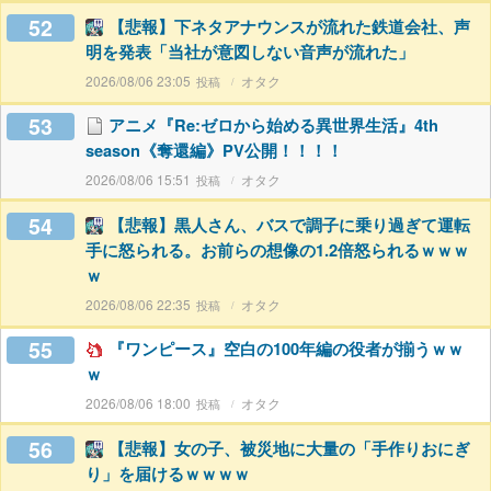
52
【悲報】下ネタアナウンスが流れた鉄道会社、声
明を発表「当社が意図しない音声が流れた」
2026/08/06 23:05
オタク
53
アニメ『Re:ゼロから始める異世界生活』4th
season《奪還編》PV公開！！！！
2026/08/06 15:51
オタク
54
【悲報】黒人さん、バスで調子に乗り過ぎて運転
手に怒られる。お前らの想像の1.2倍怒られるｗｗｗ
ｗ
2026/08/06 22:35
オタク
55
『ワンピース』空白の100年編の役者が揃うｗｗ
ｗ
2026/08/06 18:00
オタク
56
【悲報】女の子、被災地に大量の「手作りおにぎ
り」を届けるｗｗｗｗ