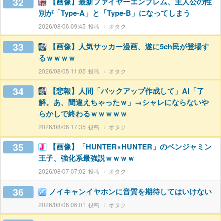
32
【画像】最新ファイヤーエンブレム、主人公の性
別が「Type-A」と「Type-B」になってしまう
2026/08/06 09:45
オタク
33
【画像】人気サッカー漫画、遂に5ch民が登場す
るｗｗｗｗ
2026/08/05 11:05
オタク
34
【悲報】人間「バックアップ作成して」AI「了
解。あ、間違えちゃったｗ」→シャレにならないや
らかしで終わるｗｗｗｗｗ
2026/08/06 17:35
オタク
35
【画像】「HUNTER×HUNTER」のベンジャミン
王子、強化系最強説ｗｗｗｗ
2026/08/07 07:02
オタク
36
ノイキャンイヤホンに音質を期待してはいけない
2026/08/06 06:01
オタク