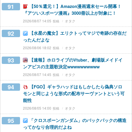
91
【50％還元！】Amazon漫画週末セール開幕！
『アツいスポーツ漫画』3000冊以上が対象に！
2026/08/07 14:05
オタク
92
【水星の魔女】エリクトってマジで奇跡の存在だ
ったんだよな
2026/08/06 18:02
オタク
93
【速報】ホロライブのVtuber、劇場版メイドイ
ンアビスの主題歌決定wwwwwwwwww
2026/08/07 14:45
オタク
94
【FGO】ギャラハッドはもしかしたら偽典ソロ
モンと同じような形式の配布サーヴァントという可
能性
2026/08/05 14:00
オタク
95
「クロスボーンガンダム」のバックパックの構造
ってかなり合理的だよね