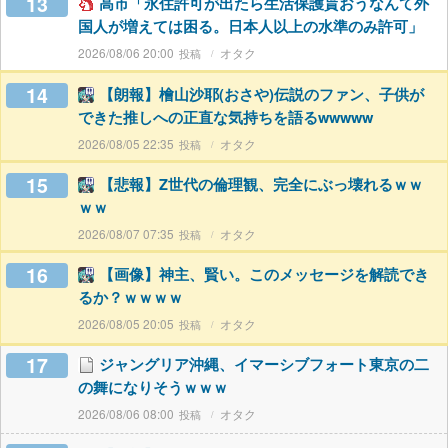
13
高市「永住許可が出たら生活保護貰おうなんて外
国人が増えては困る。日本人以上の水準のみ許可」
2026/08/06 20:00
オタク
14
【朗報】檜山沙耶(おさや)伝説のファン、子供が
できた推しへの正直な気持ちを語るwwwww
2026/08/05 22:35
オタク
15
【悲報】Z世代の倫理観、完全にぶっ壊れるｗｗ
ｗｗ
2026/08/07 07:35
オタク
16
【画像】神主、賢い。このメッセージを解読でき
るか？ｗｗｗｗ
2026/08/05 20:05
オタク
17
ジャングリア沖縄、イマーシブフォート東京の二
の舞になりそうｗｗｗ
2026/08/06 08:00
オタク