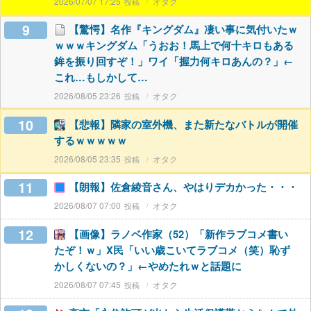
2026/07/07 17:25
オタク
9
【驚愕】名作『キングダム』凄い事に気付いたｗ
ｗｗｗキングダム「うおお！馬上で何十キロもある
鉾を振り回すぞ！」ワイ「握力何キロあんの？」←
これ…もしかして…
2026/08/05 23:26
オタク
10
【悲報】隣家の室外機、また新たなバトルが開催
するｗｗｗｗｗ
2026/08/05 23:35
オタク
11
【朗報】佐倉綾音さん、やはりデカかった・・・
2026/08/07 07:00
オタク
12
【画像】ラノベ作家（52）「新作ラブコメ書い
たぞ！ｗ」X民「いい歳こいてラブコメ（笑）恥ず
かしくないの？」←やめたれｗと話題に
2026/08/07 07:45
オタク