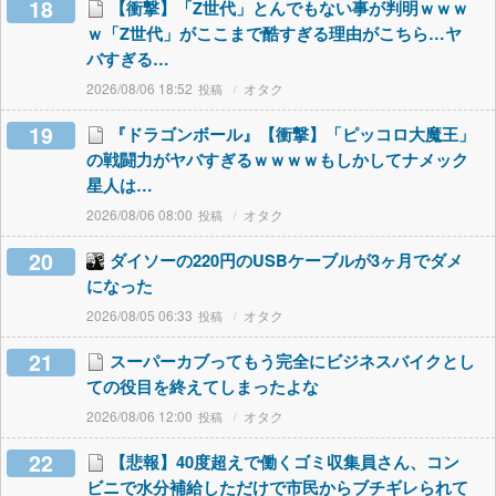
18
【衝撃】「Z世代」とんでもない事が判明ｗｗｗ
ｗ「Z世代」がここまで酷すぎる理由がこちら…ヤ
バすぎる…
2026/08/06 18:52
オタク
19
『ドラゴンボール』【衝撃】「ピッコロ大魔王」
の戦闘力がヤバすぎるｗｗｗｗもしかしてナメック
星人は…
2026/08/06 08:00
オタク
20
ダイソーの220円のUSBケーブルが3ヶ月でダメ
になった
2026/08/05 06:33
オタク
21
スーパーカブってもう完全にビジネスバイクとし
ての役目を終えてしまったよな
2026/08/06 12:00
オタク
22
【悲報】40度超えで働くゴミ収集員さん、コン
ビニで水分補給しただけで市民からブチギレられて