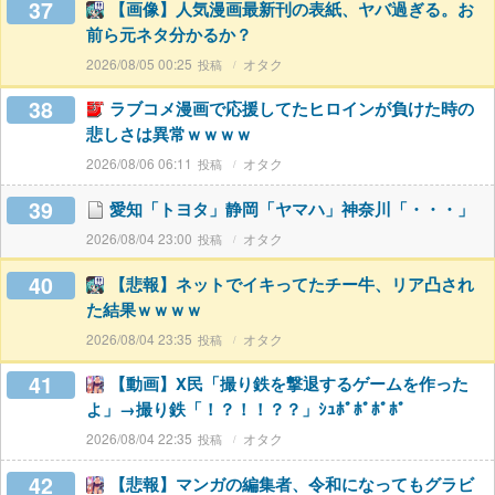
37
【画像】人気漫画最新刊の表紙、ヤバ過ぎる。お
前ら元ネタ分かるか？
2026/08/05 00:25
オタク
38
ラブコメ漫画で応援してたヒロインが負けた時の
悲しさは異常ｗｗｗｗ
2026/08/06 06:11
オタク
39
愛知「トヨタ」静岡「ヤマハ」神奈川「・・・」
2026/08/04 23:00
オタク
40
【悲報】ネットでイキってたチー牛、リア凸され
た結果ｗｗｗｗ
2026/08/04 23:35
オタク
41
【動画】X民「撮り鉄を撃退するゲームを作った
よ」→撮り鉄「！？！！？？」ｼｭﾎﾟﾎﾟﾎﾟﾎﾟ
2026/08/04 22:35
オタク
42
【悲報】マンガの編集者、令和になってもグラビ