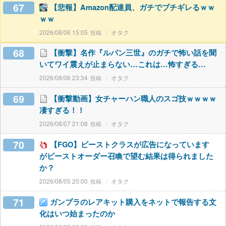
67
【悲報】Amazon配達員、ガチでブチギレるｗｗ
ｗｗ
2026/08/06 15:05
オタク
68
【衝撃】名作『ルパン三世』のガチで怖い話を聞
いてワイ震えが止まらない…これは…怖すぎる…
2026/08/06 23:34
オタク
69
【衝撃動画】女チャーハン職人のスゴ技ｗｗｗｗ
凄すぎる！！
2026/08/07 21:08
オタク
70
【FGO】ビーストクラスが広告になっています
がビーストオーダー召喚で望む結果は得られました
か？
2026/08/05 20:00
オタク
71
ガンプラのレアキット購入をネットで報告する文
化はいつ始まったのか