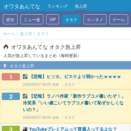
オワタあんてな
ランキング
急上昇
総合
ニュー速
VIP
オタク
エンタメ
ゲーム
ホーム
急上昇
オタク
オワタあんてな オタク急上昇
人気が急上昇しているまとめ（毎時更新）
オタク急上昇
1
【悲報】ヒソカ、ビスケより弱かったｗｗｗｗ
2026/08/07 09:35
オタク
2
【悲報】ラノベ作家「新作ラブコメ書いたぞ！」
冷笑系「いい歳こいてラブコメ書いて恥ずかしくな
いの？」
2026/08/07 09:05
オタク
3
YouTubeプレミアムって普通入ってるよな？