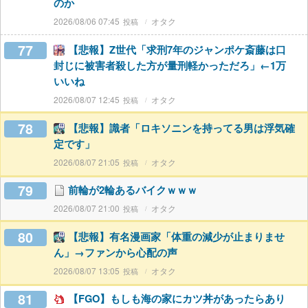
のか
2026/08/06 07:45
オタク
77
【悲報】Z世代「求刑7年のジャンポケ斎藤は口
封じに被害者殺した方が量刑軽かっただろ」←1万
いいね
2026/08/07 12:45
オタク
78
【悲報】識者「ロキソニンを持ってる男は浮気確
定です」
2026/08/07 21:05
オタク
79
前輪が2輪あるバイクｗｗｗ
2026/08/07 21:00
オタク
80
【悲報】有名漫画家「体重の減少が止まりませ
ん」→ファンから心配の声
2026/08/07 13:05
オタク
81
【FGO】もしも海の家にカツ丼があったらあり