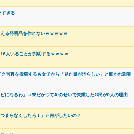
ツすぎる
超える発明品を作れないｗｗｗｗｗ
16人いることが判明するｗｗｗｗ
バイク写真を投稿するも女子から「見た目が汚らしい」と叩かれ謝罪
クビになるわ」→未だかつてAIのせいで失業したG民が0人の理由
りつまらなくしたろ！」←何がしたいの？