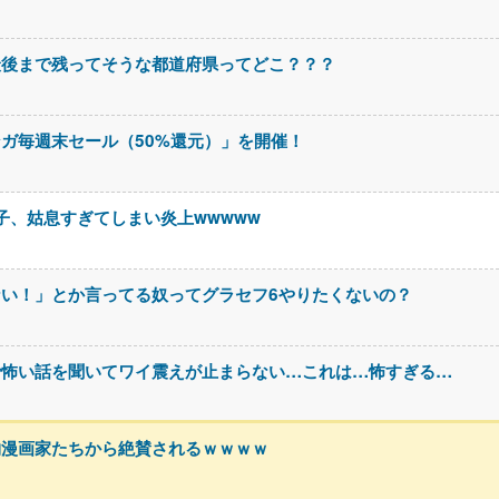
最後まで残ってそうな都道府県ってどこ？？？
ンガ毎週末セール（50%還元）」を開催！
息子、姑息すぎてしまい炎上wwwww
い！」とか言ってる奴ってグラセフ6やりたくないの？
で怖い話を聞いてワイ震えが止まらない…これは…怖すぎる…
物漫画家たちから絶賛されるｗｗｗｗ