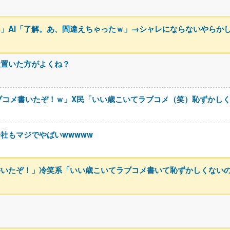
」AI「了解。あ、間違えちゃったｗ」→シャレにならないやらか
ー置いた方がよくね？
ブコメ書いたぞ！ｗ」X民「いい歳こいてラブコメ（笑）恥ずかし
社もマジでやばいwwwww
書いたぞ！」冷笑系「いい歳こいてラブコメ書いて恥ずかしくない
る