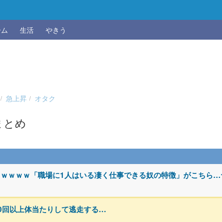
ーム
生活
やきう
急上昇
オタク
まとめ
ｗｗｗｗ「職場に1人はいる凄く仕事できる奴の特徴」がこちら…
0回以上体当たりして逃走する…