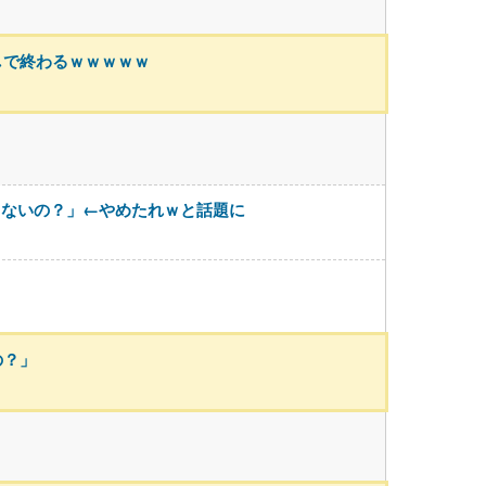
しで終わるｗｗｗｗｗ
くないの？」←やめたれｗと話題に
の？」