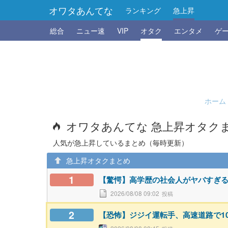
オワタあんてな
ランキング
急上昇
総合
ニュー速
VIP
オタク
エンタメ
ゲ
ホーム
オワタあんてな 急上昇オタク
人気が急上昇しているまとめ（毎時更新）
急上昇オタクまとめ
1
【驚愕】高学歴の社会人がヤバすぎる
2026/08/08 09:02
2
【恐怖】ジジイ運転手、高速道路で1