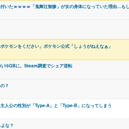
気付いたｗｗｗｗ「鬼舞辻無惨」が女の身体になっていた理由…も
るポケモンをください」ポケモン公式「しょうがねえなぁ」
ら16GBに。Steam調査でシェア逆転
いの？
公の性別が「Type-A」と「Type-B」になってしまう
るよな？