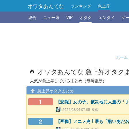
オワタあんてな
ランキング
急上昇
総合
ニュー速
VIP
オタク
エンタメ
ゲ
ホーム
オワタあんてな 急上昇オタク
人気が急上昇しているまとめ（毎時更新）
急上昇オタクまとめ
1
【悲報】女の子、被災地に大量の「
2026/08/06 07:05
2
【画像】アニメ史上最も「酷いあだ
2026/08/06 07:35