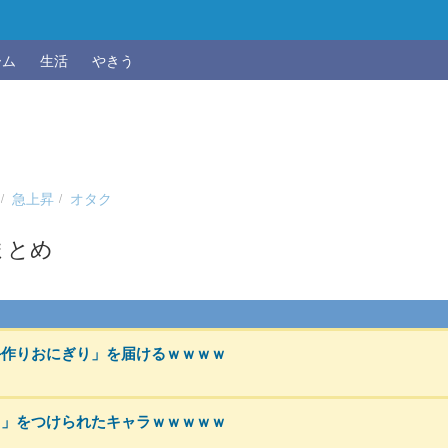
ーム
生活
やきう
急上昇
オタク
まとめ
手作りおにぎり」を届けるｗｗｗｗ
名」をつけられたキャラｗｗｗｗｗ