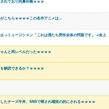
定されており阿鼻叫喚ｗｗｗ
」がこちらｗｗｗｗこの名作アニメは…
休止→ミュージシャン「これは僕たち男性全体の問題です」→炎上
ちゃんと同レベルだったｗｗｗｗ
ジを解読できるか？ｗｗｗｗ
したチーズ牛丼、SNSで晒され嘲笑の的にされるｗｗｗｗ