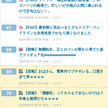
66
ゴノーツの船長だ。忙しいが大抵の人間に偉ぶれる
ので文句はない！」
2026/08/08 16:00
オタク
67
【FGO】最初期と見比べるとアルトリア・ペン
ドラゴンも全身改造でかなり強くなりました
2026/08/10 08:00
オタク
68
【朗報】無職転生、正ヒロインが変わり果てた姿
でフィギュア化wwwwwwwwwwww
2026/08/10 17:05
オタク
69
【悲報】おばさん、電車内でブチギレる。口悪す
ぎて草ｗｗｗｗ
2026/08/10 17:05
オタク
70
【悲報】「潔癖症」ってキスもできないのでは？
外食も無理だろｗｗｗｗ
2026/08/10 08:35
オタク