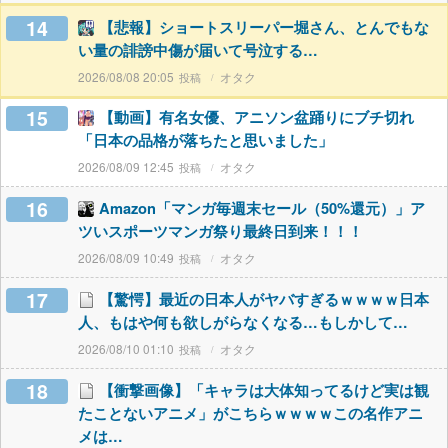
14
【悲報】ショートスリーパー堀さん、とんでもな
い量の誹謗中傷が届いて号泣する…
2026/08/08 20:05
オタク
15
【動画】有名女優、アニソン盆踊りにブチ切れ
「日本の品格が落ちたと思いました」
2026/08/09 12:45
オタク
16
Amazon「マンガ毎週末セール（50%還元）」ア
ツいスポーツマンガ祭り最終日到来！！！
2026/08/09 10:49
オタク
17
【驚愕】最近の日本人がヤバすぎるｗｗｗｗ日本
人、もはや何も欲しがらなくなる…もしかして…
2026/08/10 01:10
オタク
18
【衝撃画像】「キャラは大体知ってるけど実は観
たことないアニメ」がこちらｗｗｗｗこの名作アニ
メは…