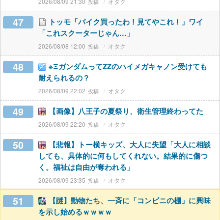
2026/08/09 21:30
オタク
47
トッモ「バイク買ったわ！見てやこれ！」ワイ
「これスクーターじゃん…」
2026/08/08 12:00
オタク
48
※ΞガンダムってZZのハイメガキャノン受けても
耐えられるの？
2026/08/09 22:02
オタク
49
【画像】八王子の夏祭り、衛生管理終わってた
2026/08/09 22:20
オタク
50
【悲報】トー横キッズ、大人に失望「大人に相談
しても、具体的に何もしてくれない。結果的に傷つ
く。福祉は自由が奪われる」
2026/08/09 23:35
オタク
51
【謎】動物たち、一斉に「コンビニの棚」に興味
を示し始めるｗｗｗｗ