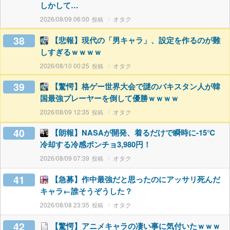
しかして…
2026/08/09 06:00
オタク
38
【悲報】現代の「男キャラ」、設定を作るのが難
しすぎるｗｗｗｗ
2026/08/10 00:25
オタク
39
【驚愕】格ゲー世界大会で謎のパキスタン人が韓
国最強プレーヤーを倒して優勝ｗｗｗｗ
2026/08/09 12:35
オタク
40
【朗報】NASAが開発、着るだけで瞬時に-15℃
冷却する冷感ポンチョ3,980円！
2026/08/09 07:39
オタク
41
【急募】作中最強だと思ったのにアッサリ死んだ
キャラ←誰そうぞうした？
2026/08/08 23:35
オタク
42
【驚愕】アニメキャラの凄い事に気付いたｗｗｗ