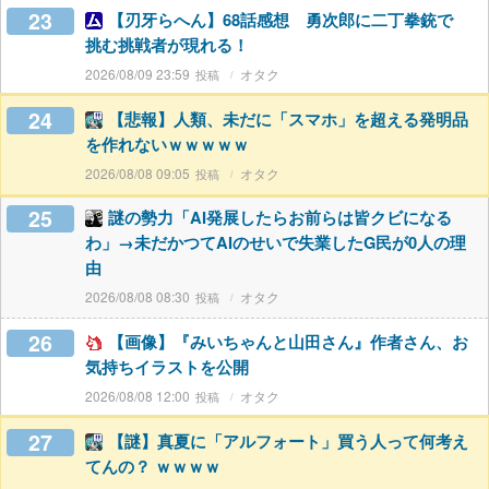
23
【刃牙らへん】68話感想 勇次郎に二丁拳銃で
挑む挑戦者が現れる！
2026/08/09 23:59
オタク
24
【悲報】人類、未だに「スマホ」を超える発明品
を作れないｗｗｗｗｗ
2026/08/08 09:05
オタク
25
謎の勢力「AI発展したらお前らは皆クビになる
わ」→未だかつてAIのせいで失業したG民が0人の理
由
2026/08/08 08:30
オタク
26
【画像】『みいちゃんと山田さん』作者さん、お
気持ちイラストを公開
2026/08/08 12:00
オタク
27
【謎】真夏に「アルフォート」買う人って何考え
てんの？ ｗｗｗｗ