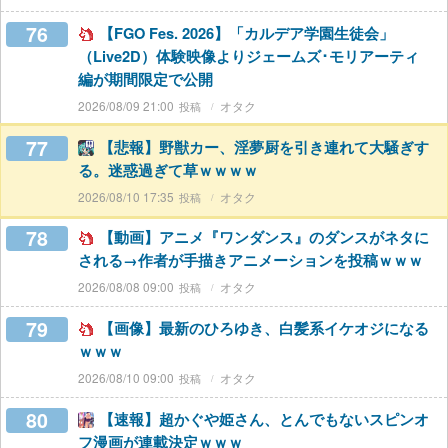
76
【FGO Fes. 2026】「カルデア学園生徒会」
（Live2D）体験映像よりジェームズ･モリアーティ
編が期間限定で公開
2026/08/09 21:00
オタク
77
【悲報】野獣カー、淫夢厨を引き連れて大騒ぎす
る。迷惑過ぎて草ｗｗｗｗ
2026/08/10 17:35
オタク
78
【動画】アニメ『ワンダンス』のダンスがネタに
される→作者が手描きアニメーションを投稿ｗｗｗ
2026/08/08 09:00
オタク
79
【画像】最新のひろゆき、白髪系イケオジになる
ｗｗｗ
2026/08/10 09:00
オタク
80
【速報】超かぐや姫さん、とんでもないスピンオ
フ漫画が連載決定ｗｗｗ