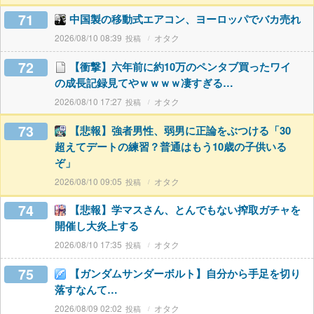
71
中国製の移動式エアコン、ヨーロッパでバカ売れ
2026/08/10 08:39
オタク
72
【衝撃】六年前に約10万のペンタブ買ったワイ
の成長記録見てやｗｗｗｗ凄すぎる…
2026/08/10 17:27
オタク
73
【悲報】強者男性、弱男に正論をぶつける「30
超えてデートの練習？普通はもう10歳の子供いる
ぞ」
2026/08/10 09:05
オタク
74
【悲報】学マスさん、とんでもない搾取ガチャを
開催し大炎上する
2026/08/10 17:35
オタク
75
【ガンダムサンダーボルト】自分から手足を切り
落すなんて…
2026/08/09 02:02
オタク