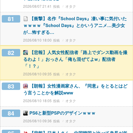
2026/08/07 21:41
オタク
81
【衝撃】名作『School Days』凄い事に気付いた
ｗｗｗｗ『School Days』とかいうアニメ…美少女
が…怖すぎる…
2026/08/10 18:00
オタク
82
【悲報】人気女性配信者「路上でダンス動画を撮
るわよ！」おっさん「俺も混ぜてよw」配信者
「！？」
2026/08/10 09:35
オタク
83
【朗報】女性漫画家さん、『同意』をとるとはど
う言うことかを解説www
2026/08/10 18:05
オタク
84
PS6と新型PSPのデザインｗｗｗ
2026/08/10 09:36
オタク