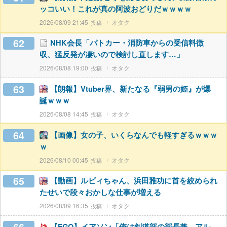
ッコいい！これが真の阿波おどりだｗｗｗｗ
2026/08/09 21:45
オタク
62
NHK会長「パトカー・消防車からの受信料徴
収、猛反発が凄いので検討し直します…」
2026/08/08 19:00
オタク
63
【朗報】Vtuber界、新たなる『弱男の姫』が爆
誕ｗｗｗ
2026/08/08 14:45
オタク
64
【画像】女の子、いくらなんでも軽すぎるｗｗｗ
ｗ
2026/08/10 00:45
オタク
65
【動画】ルビィちゃん、浜田雅功に首を絞められ
たせいで段々おかしな仕事が増える
2026/08/09 16:35
オタク
【FGO】イアソン「俺は剣道部の部長兼、アル