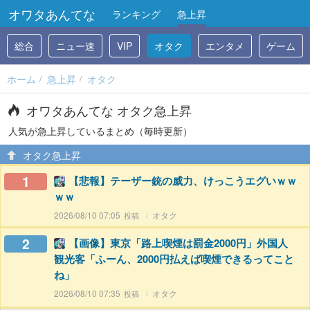
オワタあんてな
ランキング
急上昇
総合
ニュー速
VIP
オタク
エンタメ
ゲーム
ホーム
急上昇
オタク
オワタあんてな オタク急上昇
人気が急上昇しているまとめ（毎時更新）
オタク急上昇
1
【悲報】テーザー銃の威力、けっこうエグいｗｗ
ｗｗ
2026/08/10 07:05
オタク
2
【画像】東京「路上喫煙は罰金2000円」外国人
観光客「ふーん、2000円払えば喫煙できるってこと
ね」
2026/08/10 07:35
オタク