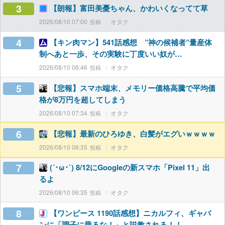
3
【朗報】富田美憂ちゃん、かわいくなってて草
2026/08/10 07:00
オタク
4
【キン肉マン】541話感想 ”神の候補者”量産体
制へあと一歩、その実験に丁度いい奴が…
2026/08/10 06:46
オタク
5
【悲報】スマホ端末、メモリー価格高騰で平均価
格が8万円を超してしまう
2026/08/10 07:34
オタク
6
【悲報】最新のひろゆき、白髪がエグいｗｗｗｗ
2026/08/10 06:35
オタク
7
(´･ω･`) 8/12にGoogleの新スマホ「Pixel 11」出
るよ
2026/08/10 06:35
オタク
8
【ワンピース 1190話感想】ニカルフィ、ギャバ
ンに「調子に乗るな！」と説教される！！