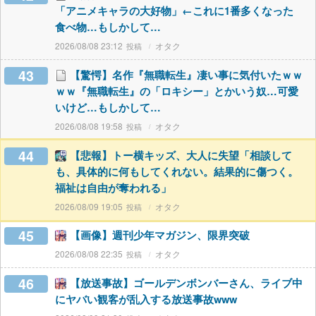
「アニメキャラの大好物」←これに1番多くなった
食べ物…もしかして…
2026/08/08 23:12
オタク
43
【驚愕】名作『無職転生』凄い事に気付いたｗｗ
ｗｗ『無職転生』の「ロキシー」とかいう奴…可愛
いけど…もしかして…
2026/08/08 19:58
オタク
44
【悲報】トー横キッズ、大人に失望「相談して
も、具体的に何もしてくれない。結果的に傷つく。
福祉は自由が奪われる」
2026/08/09 19:05
オタク
45
【画像】週刊少年マガジン、限界突破
2026/08/08 22:35
オタク
46
【放送事故】ゴールデンボンバーさん、ライブ中
にヤバい観客が乱入する放送事故www