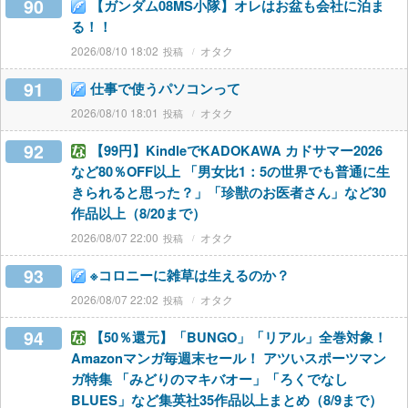
90
【ガンダム08MS小隊】オレはお盆も会社に泊ま
る！！
2026/08/10 18:02
オタク
91
仕事で使うパソコンって
2026/08/10 18:01
オタク
92
【99円】KindleでKADOKAWA カドサマー2026
など80％OFF以上 「男女比1：5の世界でも普通に生
きられると思った？」「珍獣のお医者さん」など30
作品以上（8/20まで）
2026/08/07 22:00
オタク
93
※コロニーに雑草は生えるのか？
2026/08/07 22:02
オタク
94
【50％還元】「BUNGO」「リアル」全巻対象！
Amazonマンガ毎週末セール！ アツいスポーツマン
ガ特集 「みどりのマキバオー」「ろくでなし
BLUES」など集英社35作品以上まとめ（8/9まで）