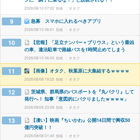
2026/08/10 07:02
オタク
9
急募 スマホに入れるべきアプリ
2026/08/10 06:01
オタク
10
【悲報】「足立ナンバー＋プリウス」という最凶
の車、違法駐車で路線バスを1時間止めてしまう
2026/08/10 06:00
オタク
11
【画像】オタク、秋葉原に大集結するｗｗｗｗ
2026/08/08 19:25
オタク
12
茨城県、群馬県のパスポートを『丸パクリ』して
発行へ！ 知事「意図的にパクりましたｗｗｗｗ」
2026/08/09 23:59
オタク
13
【凄い】映画『ちいかわ』公開14日間で興収50
億円突破！！
2026/08/08 01:40
オタク