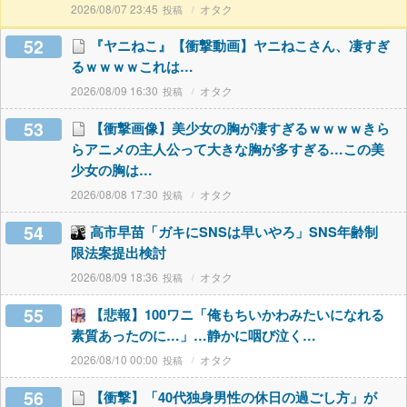
2026/08/07 23:45
オタク
52
『ヤニねこ』【衝撃動画】ヤニねこさん、凄すぎ
るｗｗｗｗこれは…
2026/08/09 16:30
オタク
53
【衝撃画像】美少女の胸が凄すぎるｗｗｗｗきら
らアニメの主人公って大きな胸が多すぎる…この美
少女の胸は…
2026/08/08 17:30
オタク
54
高市早苗「ガキにSNSは早いやろ」SNS年齢制
限法案提出検討
2026/08/09 18:36
オタク
55
【悲報】100ワニ「俺もちいかわみたいになれる
素質あったのに…」…静かに咽び泣く…
2026/08/10 00:00
オタク
56
【衝撃】「40代独身男性の休日の過ごし方」が