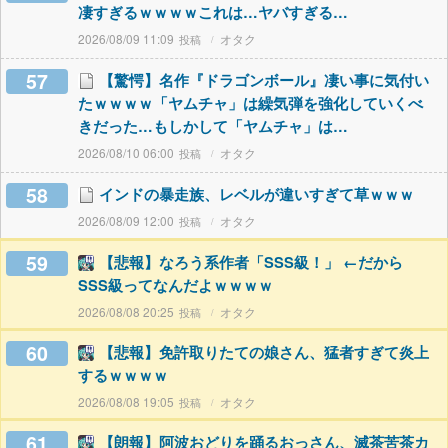
凄すぎるｗｗｗｗこれは…ヤバすぎる…
2026/08/09 11:09
オタク
57
【驚愕】名作『ドラゴンボール』凄い事に気付い
たｗｗｗｗ「ヤムチャ」は繰気弾を強化していくべ
きだった…もしかして「ヤムチャ」は…
2026/08/10 06:00
オタク
58
インドの暴走族、レベルが違いすぎて草ｗｗｗ
2026/08/09 12:00
オタク
59
【悲報】なろう系作者「SSS級！」 ←だから
SSS級ってなんだよｗｗｗｗ
2026/08/08 20:25
オタク
60
【悲報】免許取りたての娘さん、猛者すぎて炎上
するｗｗｗｗ
2026/08/08 19:05
オタク
61
【朗報】阿波おどりを踊るおっさん、滅茶苦茶カ