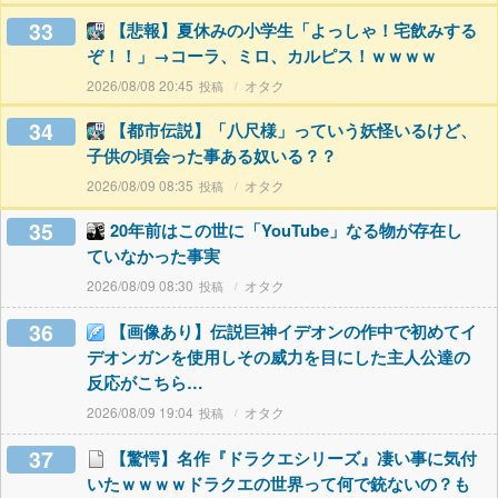
33
【悲報】夏休みの小学生「よっしゃ！宅飲みする
ぞ！！」→コーラ、ミロ、カルピス！ｗｗｗｗ
2026/08/08 20:45
オタク
34
【都市伝説】「八尺様」っていう妖怪いるけど、
子供の頃会った事ある奴いる？？
2026/08/09 08:35
オタク
35
20年前はこの世に「YouTube」なる物が存在し
ていなかった事実
2026/08/09 08:30
オタク
36
【画像あり】伝説巨神イデオンの作中で初めてイ
デオンガンを使用しその威力を目にした主人公達の
反応がこちら…
2026/08/09 19:04
オタク
37
【驚愕】名作『ドラクエシリーズ』凄い事に気付
いたｗｗｗｗドラクエの世界って何で銃ないの？も