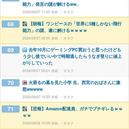
能力」発言の謎が解けるww..
2026/08/07 11:45
オタク
68
【朗報】ワンピースの「世界に5種しかない飛行
能力」の謎、遂に解けるｗｗｗｗ
2026/08/07 08:35
オタク
69
去年10月にゲーミングPC買おうと思ったけども
う少し後でいいやで時期逃したらうなぎ登りに値上
がりしていった
2026/08/07 06:01
オタク
70
火垂るの墓を見た小学 生、西宮のおばさんに激
怒wwwww
2026/08/07 19:35
オタク
71
【悲報】Amazon配達員、ガチでブチギレるｗｗ
ｗｗ
2026/08/06 15:05
オタク