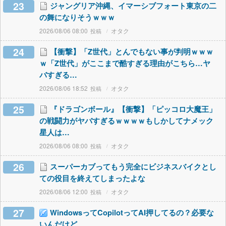
23
ジャングリア沖縄、イマーシブフォート東京の二
の舞になりそうｗｗｗ
2026/08/06 08:00
オタク
24
【衝撃】「Z世代」とんでもない事が判明ｗｗｗ
ｗ「Z世代」がここまで酷すぎる理由がこちら…ヤ
バすぎる…
2026/08/06 18:52
オタク
25
『ドラゴンボール』【衝撃】「ピッコロ大魔王」
の戦闘力がヤバすぎるｗｗｗｗもしかしてナメック
星人は…
2026/08/06 08:00
オタク
26
スーパーカブってもう完全にビジネスバイクとし
ての役目を終えてしまったよな
2026/08/06 12:00
オタク
27
WindowsってCopilotってAI押してるの？必要な
いんだけど