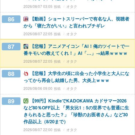
2026/08/07 03:05
オタク
86
【動画】ショートスリーパーで有名な人、視聴者
から「寝た方がいい」と言われブチギレ
2026/08/07 22:05
オタク
87
【悲報】アニメアイコン「AI！俺のツイートで一
番キモいの教えてくれ！」AI「…」→結果ｗｗｗｗ
2026/08/07 22:05
オタク
88
【悲報】大学生の頃に出会った小学生と大人にな
ってから再会し結婚した男、大炎上ｗｗｗ
2026/08/06 09:00
オタク
89
【99円】KindleでKADOKAWA カドサマー2026
など80％OFF以上 「男女比1：5の世界でも普通に生
きられると思った？」「珍獣のお医者さん」など30
作品以上（8/20まで）
2026/08/07 22:00
オタク