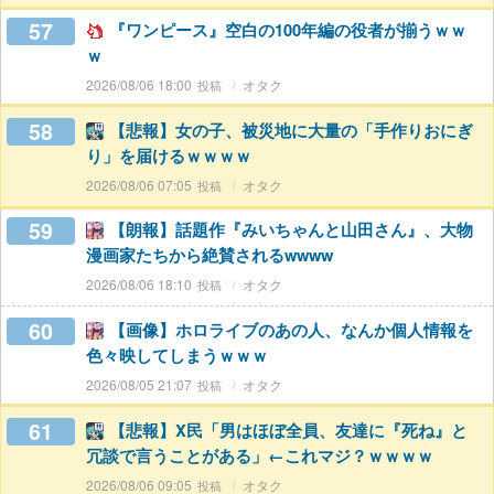
57
『ワンピース』空白の100年編の役者が揃うｗｗ
ｗ
2026/08/06 18:00
オタク
58
【悲報】女の子、被災地に大量の「手作りおにぎ
り」を届けるｗｗｗｗ
2026/08/06 07:05
オタク
59
【朗報】話題作『みいちゃんと山田さん』、大物
漫画家たちから絶賛されるwwww
2026/08/06 18:10
オタク
60
【画像】ホロライブのあの人、なんか個人情報を
色々映してしまうｗｗｗ
2026/08/05 21:07
オタク
61
【悲報】X民「男はほぼ全員、友達に『死ね』と
冗談で言うことがある」←これマジ？ｗｗｗｗ
2026/08/06 09:05
オタク