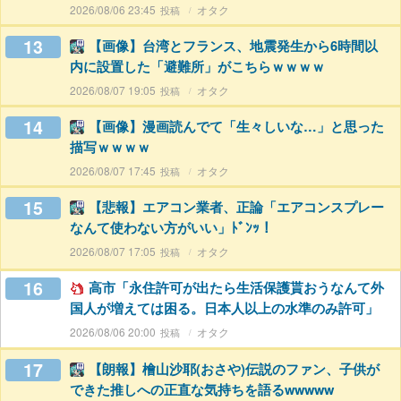
2026/08/06 23:45
オタク
13
【画像】台湾とフランス、地震発生から6時間以
内に設置した「避難所」がこちらｗｗｗｗ
2026/08/07 19:05
オタク
14
【画像】漫画読んでて「生々しいな…」と思った
描写ｗｗｗｗ
2026/08/07 17:45
オタク
15
【悲報】エアコン業者、正論「エアコンスプレー
なんて使わない方がいい」ﾄﾞﾝｯ！
2026/08/07 17:05
オタク
16
高市「永住許可が出たら生活保護貰おうなんて外
国人が増えては困る。日本人以上の水準のみ許可」
2026/08/06 20:00
オタク
17
【朗報】檜山沙耶(おさや)伝説のファン、子供が
できた推しへの正直な気持ちを語るwwwww