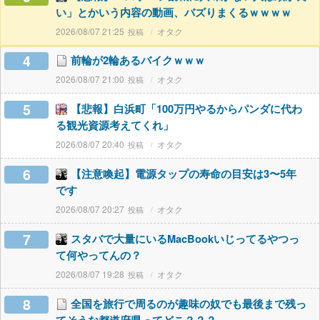
い」とかいう内容の動画、バズりまくるｗｗｗｗ
2026/08/07 21:25
オタク
4
前輪が2輪あるバイクｗｗｗ
2026/08/07 21:00
オタク
5
【悲報】白浜町「100万円やるからパンダに代わ
る観光資源考えてくれ」
2026/08/07 20:40
オタク
6
【注意喚起】電源タップの寿命の目安は3〜5年
です
2026/08/07 20:27
オタク
7
スタバで大量にいるMacBookいじってるやつっ
て何やってんの？
2026/08/07 19:28
オタク
8
全国を旅行で周るのが趣味の奴でも最後まで残っ