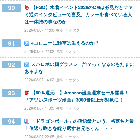
90
【FGO】水着イベント2026のCMは必見だとファ
ミ通のインタビューで言及。カレーを食べている人
は一体誰の事なのか
2026/08/07 14:00
オタク
91
※コロニーに雑草は生えるのか？
2026/08/07 22:02
オタク
92
スパロボの顔グラスレ 誰？ってなるのもたまに
あるよな
2026/08/07 14:02
オタク
93
【50％還元！】Amazon漫画週末セール開幕！
『アツいスポーツ漫画』3000冊以上が対象に！
2026/08/07 14:05
オタク
94
「ドラゴンボール」の孫悟飯という、格落ちと最
上位返り咲きを繰り返すお兄ちゃん・・・
2026/08/07 22:05
オタク