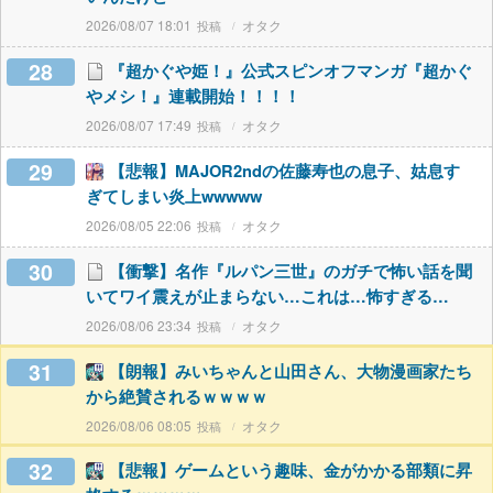
2026/08/07 18:01
オタク
28
『超かぐや姫！』公式スピンオフマンガ『超かぐ
やメシ！』連載開始！！！！
2026/08/07 17:49
オタク
29
【悲報】MAJOR2ndの佐藤寿也の息子、姑息す
ぎてしまい炎上wwwww
2026/08/05 22:06
オタク
30
【衝撃】名作『ルパン三世』のガチで怖い話を聞
いてワイ震えが止まらない…これは…怖すぎる…
2026/08/06 23:34
オタク
31
【朗報】みいちゃんと山田さん、大物漫画家たち
から絶賛されるｗｗｗｗ
2026/08/06 08:05
オタク
32
【悲報】ゲームという趣味、金がかかる部類に昇