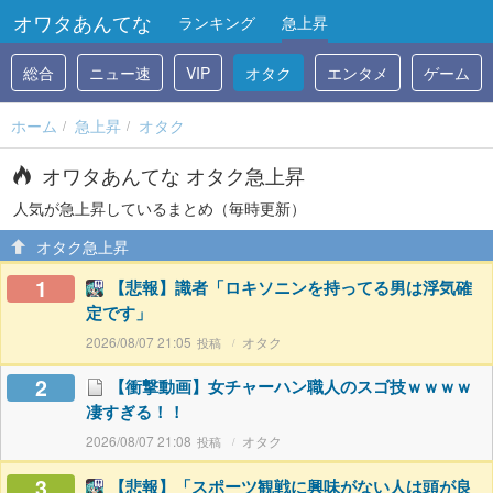
オワタあんてな
ランキング
急上昇
総合
ニュー速
VIP
オタク
エンタメ
ゲーム
ホーム
急上昇
オタク
オワタあんてな オタク急上昇
人気が急上昇しているまとめ（毎時更新）
オタク急上昇
1
【悲報】識者「ロキソニンを持ってる男は浮気確
定です」
2026/08/07 21:05
オタク
2
【衝撃動画】女チャーハン職人のスゴ技ｗｗｗｗ
凄すぎる！！
2026/08/07 21:08
オタク
3
【悲報】「スポーツ観戦に興味がない人は頭が良