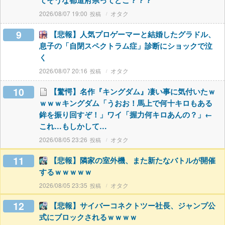
てそうな都道府県ってどこ？？？
2026/08/07 19:00
オタク
9
【悲報】人気プロゲーマーと結婚したグラドル、
息子の「自閉スペクトラム症」診断にショックで泣
く
2026/08/07 20:16
オタク
10
【驚愕】名作『キングダム』凄い事に気付いたｗ
ｗｗｗキングダム「うおお！馬上で何十キロもある
鉾を振り回すぞ！」ワイ「握力何キロあんの？」←
これ…もしかして…
2026/08/05 23:26
オタク
11
【悲報】隣家の室外機、また新たなバトルが開催
するｗｗｗｗｗ
2026/08/05 23:35
オタク
12
【悲報】サイバーコネクトツー社長、ジャンプ公
式にブロックされるｗｗｗｗ