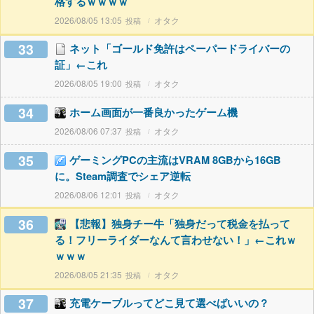
格するｗｗｗｗ
2026/08/05 13:05
オタク
33
ネット「ゴールド免許はペーパードライバーの
証」←これ
2026/08/05 19:00
オタク
34
ホーム画面が一番良かったゲーム機
2026/08/06 07:37
オタク
35
ゲーミングPCの主流はVRAM 8GBから16GB
に。Steam調査でシェア逆転
2026/08/06 12:01
オタク
36
【悲報】独身チー牛「独身だって税金を払って
る！フリーライダーなんて言わせない！」←これｗ
ｗｗｗ
2026/08/05 21:35
オタク
37
充電ケーブルってどこ見て選べばいいの？