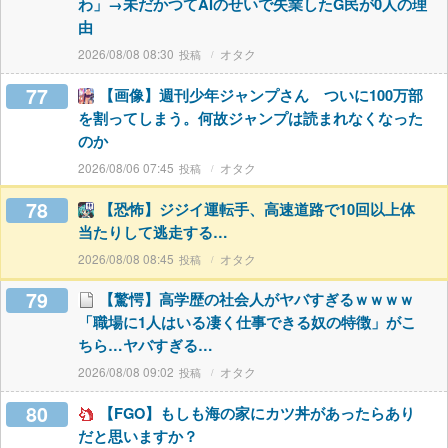
わ」→未だかつてAIのせいで失業したG民が0人の理
由
2026/08/08 08:30
オタク
77
【画像】週刊少年ジャンプさん ついに100万部
を割ってしまう。何故ジャンプは読まれなくなった
のか
2026/08/06 07:45
オタク
78
【恐怖】ジジイ運転手、高速道路で10回以上体
当たりして逃走する…
2026/08/08 08:45
オタク
79
【驚愕】高学歴の社会人がヤバすぎるｗｗｗｗ
「職場に1人はいる凄く仕事できる奴の特徴」がこ
ちら…ヤバすぎる…
2026/08/08 09:02
オタク
80
【FGO】もしも海の家にカツ丼があったらあり
だと思いますか？