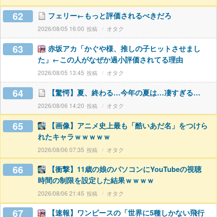
62
フェリー←もっと評価されるべきだろ
2026/08/05 16:00
オタク
63
赤坂アカ「かぐや様、推しの子ヒットさせまし
た」←この人がなぜか過小評価されてる理由
2026/08/05 13:45
オタク
64
【驚愕】夏、終わる…今年の夏は…凄すぎる…
2026/08/06 14:20
オタク
65
【画像】アニメ史上最も「酷いあだ名」をつけら
れたキャラｗｗｗｗｗ
2026/08/06 07:35
オタク
66
【衝撃】11歳の娘のパソコンにYouTubeの視聴
時間の制限を設定した結果ｗｗｗｗ
2026/08/06 21:45
オタク
67
【速報】ワンピースの「世界に5種しかない飛行