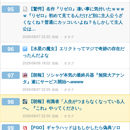
95
【驚愕】名作『リゼロ』凄い事に気付いたｗｗｗ
ｗ『リゼロ』初めて見てるんだけど別に主人公うざ
くなくね？普通にカッコいいよね？もしかして主人
公は…
2026/08/07 22:22
オタク
96
【水星の魔女】エリクトってマジで奇跡の存在だ
ったんだよな
2026/08/06 18:02
オタク
97
【朗報】ソシャゲ本気の最終兵器『無限大アナン
タ』遂にサービス開始へwwww
2026/08/07 22:35
オタク
98
【朗報】有識者「人生がつまらなくなっている人
へ。『これ』やってください」
2026/08/07 22:35
オタク
99
【FGO】ギャラハッドはもしかしたら偽典ソロ