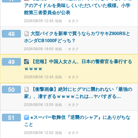
アのアイドルを美味しくいただいていた模様。小学
館第三者委員会が公表
2026/08/05 12:45
オタク
48
大型バイクを新車で買うならカワサキZ900RSと
ホンダCB1000Fどっち？
2026/08/06 19:00
オタク
49
【悲報】中国人女さん、日本の警察官を暴行する
ｗｗｗｗ
2026/08/06 12:45
オタク
50
【衝撃画像】絶対にヒグマに襲われない「最強の
家」、凄すぎるｗｗｗｗこれは…ヤバすぎる…
2026/08/06 13:00
オタク
51
※スーパー歌舞伎『逆襲のシャア』にありがちな
こと
2026/08/06 12:02
オタク