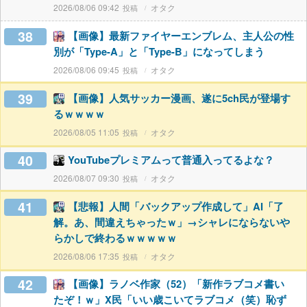
2026/08/06 09:42
オタク
38
【画像】最新ファイヤーエンブレム、主人公の性
別が「Type-A」と「Type-B」になってしまう
2026/08/06 09:45
オタク
39
【画像】人気サッカー漫画、遂に5ch民が登場す
るｗｗｗｗ
2026/08/05 11:05
オタク
40
YouTubeプレミアムって普通入ってるよな？
2026/08/07 09:30
オタク
41
【悲報】人間「バックアップ作成して」AI「了
解。あ、間違えちゃったｗ」→シャレにならないや
らかしで終わるｗｗｗｗｗ
2026/08/06 17:35
オタク
42
【画像】ラノベ作家（52）「新作ラブコメ書い
たぞ！ｗ」X民「いい歳こいてラブコメ（笑）恥ず