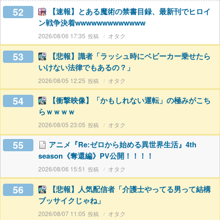
52
【速報】とある魔術の禁書目録、最新刊でヒロイ
ン戦争決着wwwwwwwwwwwww
2026/08/06 17:35
オタク
53
【悲報】識者「ラッシュ時にベビーカー乗せたら
いけない法律でもあるの？」
2026/08/05 12:25
オタク
54
【衝撃映像】「かもしれない運転」の極みがこち
らｗｗｗｗ
2026/08/05 23:05
オタク
55
アニメ『Re:ゼロから始める異世界生活』4th
season《奪還編》PV公開！！！！
2026/08/06 15:51
オタク
56
【悲報】人気配信者「介護士やってる男って結構
ブッサイクじゃね」
2026/08/07 11:05
オタク