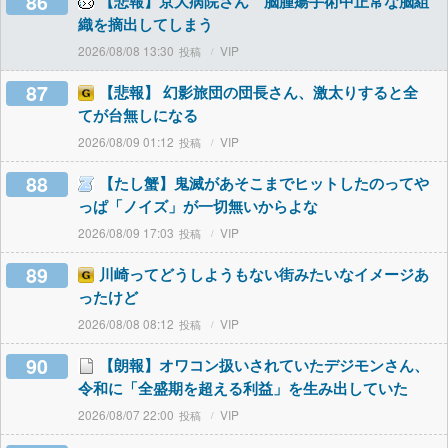
86
【悲報】京大病院さん 脳腫瘍手術中正常な脳組
織を摘出してしまう
2026/08/08 13:30
VIP
87
【悲報】 幻影旅団の団長さん、激太りすると全
てが台無しになる
2026/08/09 01:12
VIP
88
【たし蟹】鬼滅があそこまでヒットしたのってや
っぱ「ノイズ」が一切無いからよな
2026/08/09 17:03
VIP
89
川崎ってどうしようもない街みたいなイメージあ
ったけど
2026/08/08 08:12
VIP
90
【朗報】オワコン扱いされていたデジモンさん、
令和に「全盛期を超える利益」を生み出していた
2026/08/07 22:00
VIP