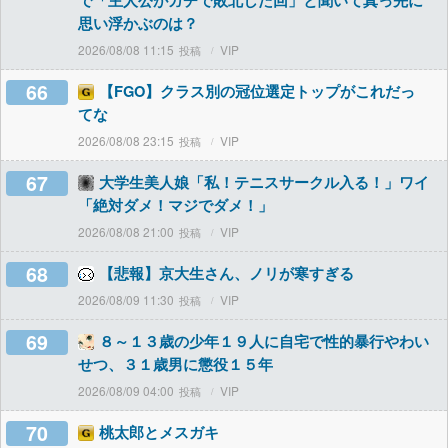
で「主人公がガチで敗北した回」と聞いて真っ先に
思い浮かぶのは？
2026/08/08 11:15
VIP
66
【FGO】クラス別の冠位選定トップがこれだっ
てな
2026/08/08 23:15
VIP
67
大学生美人娘「私！テニスサークル入る！」ワイ
「絶対ダメ！マジでダメ！」
2026/08/08 21:00
VIP
68
【悲報】京大生さん、ノリが寒すぎる
2026/08/09 11:30
VIP
69
８～１３歳の少年１９人に自宅で性的暴行やわい
せつ、３１歳男に懲役１５年
2026/08/09 04:00
VIP
70
桃太郎とメスガキ