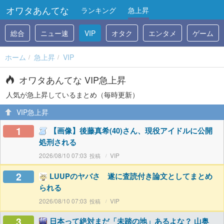
オワタあんてな
ランキング
急上昇
総合
ニュー速
VIP
オタク
エンタメ
ゲーム
ホーム
急上昇
VIP
オワタあんてな VIP急上昇
人気が急上昇しているまとめ（毎時更新）
VIP急上昇
1
【画像】後藤真希(40)さん、現役アイドルに公開
処刑される
2026/08/10 07:03
VIP
2
LUUPのヤバさ 遂に査読付き論文としてまとめ
られる
2026/08/10 07:03
VIP
3
日本って絶対まだ「未踏の地」あるよな？ 山奥