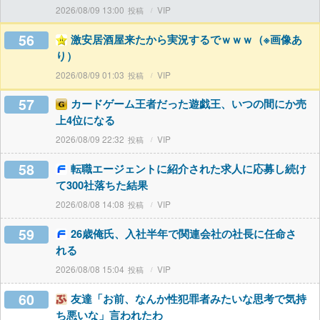
2026/08/09 13:00
VIP
56
激安居酒屋来たから実況するでｗｗｗ（※画像あ
り）
2026/08/09 01:03
VIP
57
カードゲーム王者だった遊戯王、いつの間にか売
上4位になる
2026/08/09 22:32
VIP
58
転職エージェントに紹介された求人に応募し続け
て300社落ちた結果
2026/08/08 14:08
VIP
59
26歳俺氏、入社半年で関連会社の社長に任命さ
れる
2026/08/08 15:04
VIP
60
友達「お前、なんか性犯罪者みたいな思考で気持
ち悪いな」言われたわ