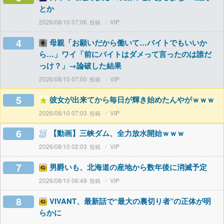
とか
2026/08/10 07:06
VIP
4
母親「お願いだから働いて…バイトでもいいか
ら…」ワイ「前にバイトはダメって言ったのは誰だ
っけ？」→論破した結果
2026/08/10 07:00
VIP
5
彼女が出来てから毎日が輝き始めたんやがｗｗｗ
2026/08/10 07:03
VIP
6
【動画】三峡ダム、全力放水開始ｗｗｗ
2026/08/10 02:03
VIP
7
男爵いも、北海道の産地から数年後に消滅予定
2026/08/10 06:49
VIP
8
VIVANT、最新話で“最大の裏切り者”の正体が明
らかに