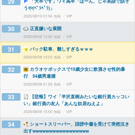
29
「大卒です」ワイ高卒「ほーん、じゃ英語で話そ
うや(ﾍﾟﾗﾍﾟﾗ)」
2026/08/10 01:04
VIP
30
正直嫌いな展開
2026/08/08 12:00
VIP
31
バック駐車、難しすぎるｗｗｗ
2026/08/08 15:03
VIP
32
カラオケボックスで15歳少女に飲酒させ性的暴
行 54歳男逮捕
2026/08/08 21:59
VIP
33
【悲報】ワイ「半沢直樹みたいな銀行員カッコい
い」銀行員の友人「あんな奴居ねえよ」
2026/08/08 15:00
VIP
34
ショートスリーパー、誹謗中傷を受けて突然泣き
出すwwwwwwwwwwwwwwwww