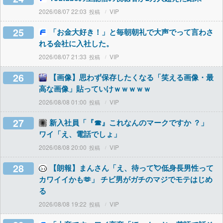
2026/08/07 22:03
VIP
25
「お金大好き！」と毎朝朝礼で大声でって言わさ
れる会社に入社した。
2026/08/07 21:33
VIP
26
【画像】思わず保存したくなる「笑える画像・最
高な画像」貼っていけｗｗｗｗｗ
2026/08/08 01:00
VIP
27
新入社員「『☎︎』これなんのマークですか ？」
ワイ「え、電話でしょ」
2026/08/08 20:00
VIP
28
【朗報】まんさん「え、待って💘低身長男性って
カワイイかも🫶」 チビ男がガチのマジでモテはじめ
る
2026/08/08 19:22
VIP