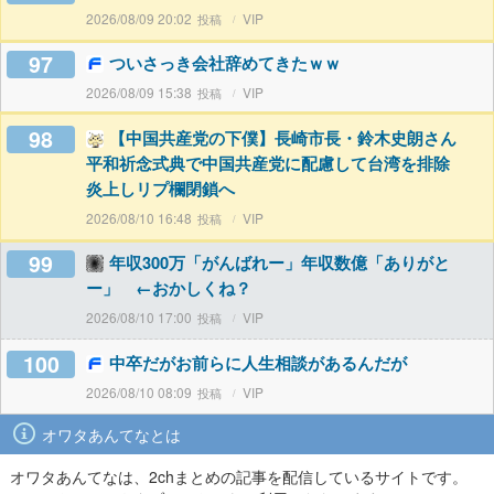
2026/08/09 20:02
VIP
97
ついさっき会社辞めてきたｗｗ
2026/08/09 15:38
VIP
98
【中国共産党の下僕】長崎市長・鈴木史朗さん
平和祈念式典で中国共産党に配慮して台湾を排除
炎上しリプ欄閉鎖へ
2026/08/10 16:48
VIP
99
年収300万「がんばれー」年収数億「ありがと
ー」 ←おかしくね？
2026/08/10 17:00
VIP
100
中卒だがお前らに人生相談があるんだが
2026/08/10 08:09
VIP
オワタあんてなとは
オワタあんてなは、2chまとめの記事を配信しているサイトです。