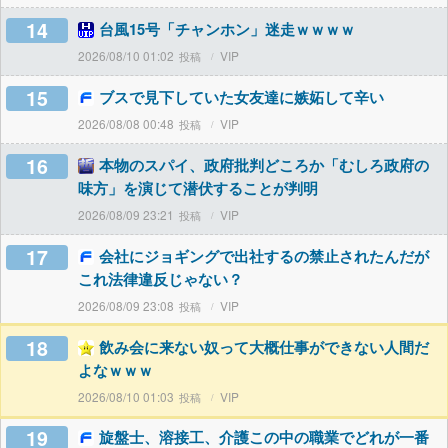
14
台風15号「チャンホン」迷走ｗｗｗｗ
2026/08/10 01:02
VIP
15
ブスで見下していた女友達に嫉妬して辛い
2026/08/08 00:48
VIP
16
本物のスパイ、政府批判どころか「むしろ政府の
味方」を演じて潜伏することが判明
2026/08/09 23:21
VIP
17
会社にジョギングで出社するの禁止されたんだが
これ法律違反じゃない？
2026/08/09 23:08
VIP
18
飲み会に来ない奴って大概仕事ができない人間だ
よなｗｗｗ
2026/08/10 01:03
VIP
19
旋盤士、溶接工、介護この中の職業でどれが一番