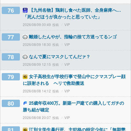
76
【九州名物】鶏刺し食べた医師、全身麻痺へ…
「死んだほうが良かったと思っていた」
2026/08/09 00:49
VIP
77
離婚したんやが、指輪の捨て方迷ってるンゴ
2026/08/09 18:30
VIP
78
なんで夏にマスクしてんだァ？
2026/08/09 12:15
VIP
79
女子高校生が学校行事で登山中にクマスプレー顔
に誤射される ヘリで救助搬送
2026/08/08 14:12
VIP
80
25歳年収400万。新築一戸建ての購入してガチの
勝ち組が確定
2026/08/08 20:07
VIP
81
江別大学生暴行死、主犯格の特定少年に「無期懲