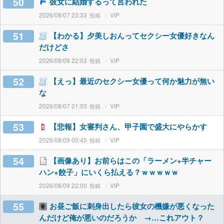
50
彼女に結婚するって言われた
2026/08/07 23:33
VIP
51
【わかる】夕美しおんってセクシー女優好きなん
だけどさ
2026/08/09 22:03
VIP
52
【えっ】最近のセクシー女優って何か魅力が無い
な
2026/08/07 21:03
VIP
53
【悲報】女審判さん、甲子園で盛大にやらかす
2026/08/09 00:45
VIP
54
【画像あり】お前らはこの「ラーメン+半チャー
ハン+餃子」にいくら払える？ｗｗｗｗｗ
2026/08/09 22:00
VIP
55
お昼ご飯に刺身出したら彼女の機嫌が悪くなった
んだけど俺が悪いのだろうか →…これアウト？