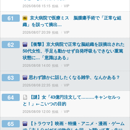
2026/08/08 15:15
VIP
61
京大病院で医療ミス 脳腫瘍手術で「正常な組
織」を誤って摘出…
2026/08/07 20:39
VIP
62
【衝撃】京大病院で正常な脳組織を誤摘出された
50代女性、手足も動かせず自発呼吸もできない重篤
状態に…「意識はある」
2026/08/08 14:00
VIP
63
思わず誰かに話したくなる雑学、なんかある？
2026/08/08 22:35
VIP
64
【謎】女「43億円注文して………キャンセルっ
と！」←こいつの目的
2026/08/09 12:00
VIP
65
【トラウマ】映画・特撮・アニメ・漫画・ゲーム