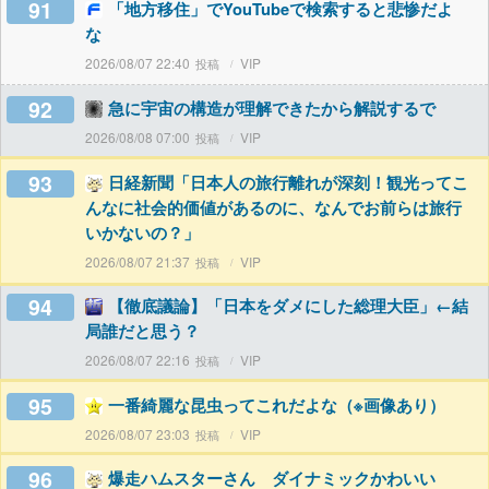
91
「地方移住」でYouTubeで検索すると悲惨だよ
な
2026/08/07 22:40
VIP
92
急に宇宙の構造が理解できたから解説するで
2026/08/08 07:00
VIP
93
日経新聞「日本人の旅行離れが深刻！観光ってこ
んなに社会的価値があるのに、なんでお前らは旅行
いかないの？」
2026/08/07 21:37
VIP
94
【徹底議論】「日本をダメにした総理大臣」←結
局誰だと思う？
2026/08/07 22:16
VIP
95
一番綺麗な昆虫ってこれだよな（※画像あり）
2026/08/07 23:03
VIP
96
爆走ハムスターさん ダイナミックかわいい